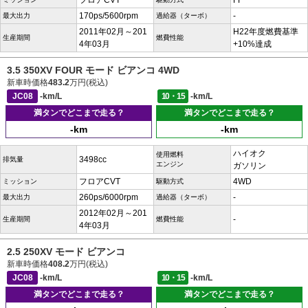
フロアCVT
FF
170ps/5600rpm
-
最大出力
過給器（ターボ）
2011年02月～201
H22年度燃費基準
生産期間
燃費性能
4年03月
+10%達成
3.5 350XV FOUR モード ビアンコ 4WD
新車時価格
483.2
万円(税込)
JC08
-km/L
10・15
-km/L
満タンでどこまで走る？
満タンでどこまで走る？
-km
-km
ハイオク
使用燃料
3498cc
排気量
エンジン
ガソリン
フロアCVT
4WD
ミッション
駆動方式
260ps/6000rpm
-
最大出力
過給器（ターボ）
2012年02月～201
-
生産期間
燃費性能
4年03月
2.5 250XV モード ビアンコ
新車時価格
408.2
万円(税込)
JC08
-km/L
10・15
-km/L
満タンでどこまで走る？
満タンでどこまで走る？