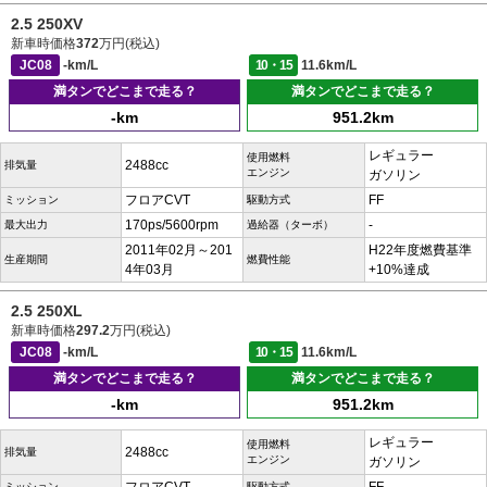
2.5 250XV
新車時価格
372
万円(税込)
JC08
-km/L
10・15
11.6km/L
満タンでどこまで走る？
満タンでどこまで走る？
-km
951.2km
レギュラー
使用燃料
2488cc
排気量
エンジン
ガソリン
フロアCVT
FF
ミッション
駆動方式
170ps/5600rpm
-
最大出力
過給器（ターボ）
2011年02月～201
H22年度燃費基準
生産期間
燃費性能
4年03月
+10%達成
2.5 250XL
新車時価格
297.2
万円(税込)
JC08
-km/L
10・15
11.6km/L
満タンでどこまで走る？
満タンでどこまで走る？
-km
951.2km
レギュラー
使用燃料
2488cc
排気量
エンジン
ガソリン
ミッション
駆動方式