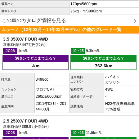
170ps/5600rpm
最高出力
25kg・m/3900rpm
最大トルク
この車のカタログ情報を見る
ムラーノ（12年02月～14年03月モデル）の他のグレード一覧
3.5 350XV FOUR 4WD
新車時価格
447
万円(税込)
JC08
-km/L
10・15
9.3km/L
満タンでどこまで走る？
満タンでどこまで走る？
-km
762.6km
ハイオク
使用燃料
3498cc
排気量
エンジン
ガソリン
フロアCVT
4WD
ミッション
駆動方式
260ps/6000rpm
-
最大出力
過給器（ターボ）
2011年02月～201
H22年度燃費基準
生産期間
燃費性能
4年03月
+5%達成
2.5 250XV FOUR 4WD
新車時価格
389.9
万円(税込)
JC08
-km/L
10・15
11.0km/L