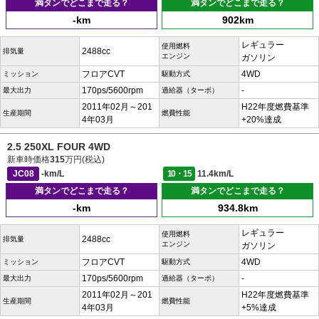
満タンでどこまで走る？
満タンでどこまで走る？
-km
902km
レギュラー
使用燃料
2488cc
排気量
エンジン
ガソリン
フロアCVT
4WD
ミッション
駆動方式
170ps/5600rpm
-
最大出力
過給器（ターボ）
2011年02月～201
H22年度燃費基準
生産期間
燃費性能
4年03月
+20%達成
2.5 250XL FOUR 4WD
新車時価格
315
万円(税込)
JC08
-km/L
10・15
11.4km/L
満タンでどこまで走る？
満タンでどこまで走る？
-km
934.8km
レギュラー
使用燃料
2488cc
排気量
エンジン
ガソリン
フロアCVT
4WD
ミッション
駆動方式
170ps/5600rpm
-
最大出力
過給器（ターボ）
2011年02月～201
H22年度燃費基準
生産期間
燃費性能
4年03月
+5%達成