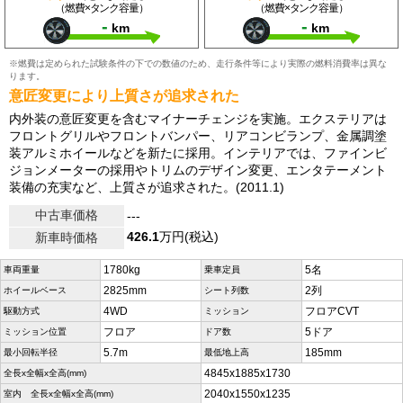
（燃費×タンク容量）
（燃費×タンク容量）
-
-
km
km
※燃費は定められた試験条件の下での数値のため、走行条件等により実際の燃料消費率は異な
ります。
意匠変更により上質さが追求された
内外装の意匠変更を含むマイナーチェンジを実施。エクステリアは
フロントグリルやフロントバンパー、リアコンビランプ、金属調塗
装アルミホイールなどを新たに採用。インテリアでは、ファインビ
ジョンメーターの採用やトリムのデザイン変更、エンタテーメント
装備の充実など、上質さが追求された。(2011.1)
中古車価格
---
426.1
万円(税込)
新車時価格
1780kg
5名
車両重量
乗車定員
2825mm
2列
ホイールベース
シート列数
4WD
フロアCVT
駆動方式
ミッション
フロア
5ドア
ミッション位置
ドア数
5.7m
185mm
最小回転半径
最低地上高
4845x1885x1730
全長x全幅x全高(mm)
2040x1550x1235
室内 全長x全幅x全高(mm)