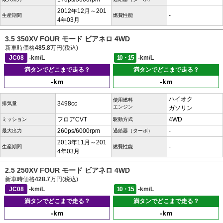
2012年12月～201
-
生産期間
燃費性能
4年03月
3.5 350XV FOUR モード ビアネロ 4WD
新車時価格
485.8
万円(税込)
JC08
-km/L
10・15
-km/L
満タンでどこまで走る？
満タンでどこまで走る？
-km
-km
ハイオク
使用燃料
3498cc
排気量
エンジン
ガソリン
フロアCVT
4WD
ミッション
駆動方式
260ps/6000rpm
-
最大出力
過給器（ターボ）
2013年11月～201
-
生産期間
燃費性能
4年03月
2.5 250XV FOUR モード ビアネロ 4WD
新車時価格
428.7
万円(税込)
JC08
-km/L
10・15
-km/L
満タンでどこまで走る？
満タンでどこまで走る？
-km
-km