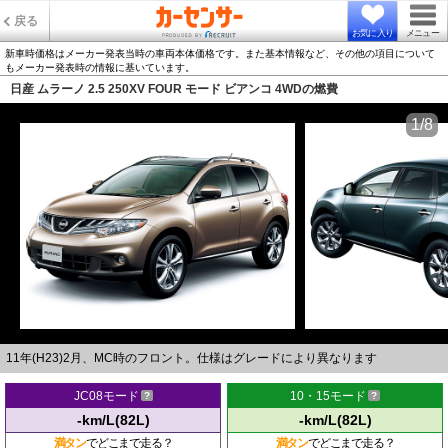
戻る
お気に入り
メニュー
新車時価格はメーカー発表当時の車両本体価格です。また基本情報など、その他の項目について
もメーカー発表時の情報に基いています。
日産 ムラーノ 2.5 250XV FOUR モード ビアンコ 4WDの燃費
1/8
11年(H23)2月、MC時のフロント。仕様はグレードにより異なります
JC08モード
10・15モード
-km/L(82L)
-km/L(82L)
満タン
でどこまで走る？
満タン
でどこまで走る？