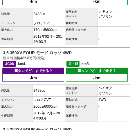
-km
-km
レギュラー
使用燃料
2488cc
排気量
エンジン
ガソリン
フロアCVT
FF
ミッション
駆動方式
170ps/5600rpm
-
最大出力
過給器（ターボ）
2012年02月～201
-
生産期間
燃費性能
4年03月
3.5 350XV FOUR モード ロッソ 4WD
新車時価格
485.8
万円(税込)
JC08
-km/L
10・15
-km/L
満タンでどこまで走る？
満タンでどこまで走る？
-km
-km
ハイオク
使用燃料
3498cc
排気量
エンジン
ガソリン
フロアCVT
4WD
ミッション
駆動方式
260ps/6000rpm
-
最大出力
過給器（ターボ）
2012年12月～201
-
生産期間
燃費性能
4年03月
2.5 250XV FOUR モード ロッソ 4WD