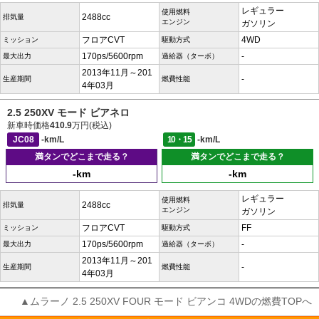
レギュラー
使用燃料
2488cc
排気量
エンジン
ガソリン
フロアCVT
4WD
ミッション
駆動方式
170ps/5600rpm
-
最大出力
過給器（ターボ）
2013年11月～201
-
生産期間
燃費性能
4年03月
2.5 250XV モード ビアネロ
新車時価格
410.9
万円(税込)
JC08
-km/L
10・15
-km/L
満タンでどこまで走る？
満タンでどこまで走る？
-km
-km
レギュラー
使用燃料
2488cc
排気量
エンジン
ガソリン
フロアCVT
FF
ミッション
駆動方式
170ps/5600rpm
-
最大出力
過給器（ターボ）
2013年11月～201
-
生産期間
燃費性能
4年03月
▲ムラーノ 2.5 250XV FOUR モード ビアンコ 4WDの燃費TOPへ