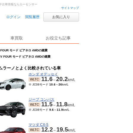
中古車・中古車情報ならカーセンサー
サイトマップ
ログイン
閲覧履歴
お気に入り
車買取
お役立ち記事
V FOUR モード ビアネロ 4WDの燃費
0XV FOUR モード ビアネロ 4WDの燃費
ムラーノとよく比較されている車
ホンダ オデッセイ
11.6
20.2
WLTC
～
km/L
※ JC08モード
10.6
～
26
km/L
ジープ コンパス
11.5
11.8
WLTC
～
km/L
※ JC08モード
9.6
～
11.9
km/L
マツダ CX-5
12.2
19.5
WLTC
～
km/L