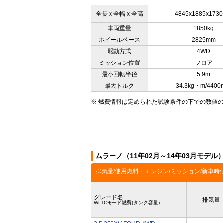
全長 x 全幅 x 全高
4845x1885x173
車両重量
1850kg
ホイールベース
2825mm
駆動方式
4WD
ミッション位置
フロア
最小回転半径
5.9m
最大トルク
34.3kg・m/4400
※ 燃費情報は定められた試験条件の下での数値
ムラーノ（11年02月～14年03月モデ
排気量/使用燃料・エンジン/ミッション/新車時
グレード名
排気量
WLTCモード燃費(タンク容量)