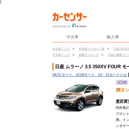
{
中古車
輸入車
中古車トップ
>
中古車メーカー一覧
>
日産の中古
中古車トップ
>
燃費ランキング
>
日産の燃費ラン
日産 ムラーノ 3.5 350XV FOUR
WLTCモード、JC08モード、10・15モードとは
JC08
満タ
意匠変
内外装
フロン
用。イ
ンタテー