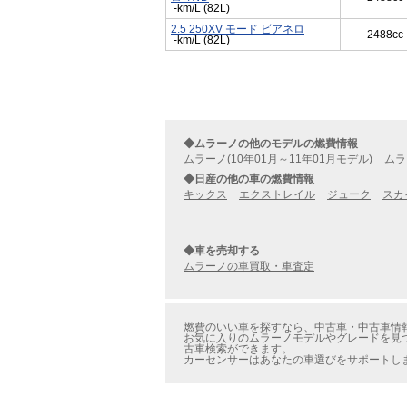
-km/L (82L)
2.5 250XV モード ビアネロ
2488cc
-km/L (82L)
◆ムラーノの他のモデルの燃費情報
ムラーノ(10年01月～11年01月モデル)
ムラ
◆日産の他の車の燃費情報
キックス
エクストレイル
ジューク
スカ
◆車を売却する
ムラーノの車買取・車査定
燃費のいい車を探すなら、中古車・中古車情報のカ
お気に入りのムラーノモデルやグレードを見つけた
古車検索ができます。
カーセンサーはあなたの車選びをサポートし