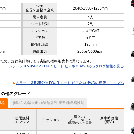
室内
0mm
2040x1550x1235mm
全長 x 全幅 x 全高
乗車定員
5人
シート配列
2列
ミッション
フロアCVT
ドア数
5ドア
最低地上高
185mm
rpm
最高出力
260ps/6000rpm
のため、走行条件等により実際の燃料消費率は異なります。
ムラーノ 3.5 350XV FOUR モード ビアネロ 4WDのカタログ情報を見る
ムラーノ 3.5 350XV FOUR モード ビアネロ 4WDの燃費・トップヘ
ル）の他のグレード
価格
駆動方式/最大出力/過給器/生産期間/燃費性能
満タンで
使用燃料
新車時価格
ミッション
どこまで走る？
エンジン
(税込)
(燃費xタンク容量)