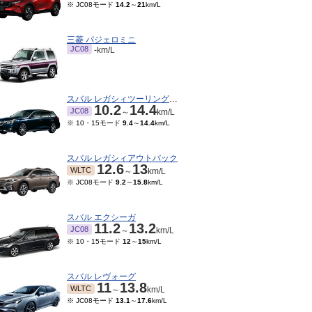
※ JC08モード
14.2
～
21
km/L
三菱 パジェロミニ
JC08
-km/L
スバル レガシィツーリングワゴン
10.2
14.4
JC08
～
km/L
※ 10・15モード
9.4
～
14.4
km/L
スバル レガシィアウトバック
12.6
13
WLTC
～
km/L
※ JC08モード
9.2
～
15.8
km/L
スバル エクシーガ
11.2
13.2
JC08
～
km/L
※ 10・15モード
12
～
15
km/L
スバル レヴォーグ
11
13.8
WLTC
～
km/L
※ JC08モード
13.1
～
17.6
km/L