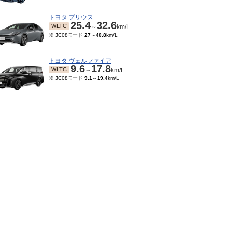
トヨタ プリウス
25.4
32.6
WLTC
～
km/L
※ JC08モード
27
～
40.8
km/L
トヨタ ヴェルファイア
9.6
17.8
WLTC
～
km/L
※ JC08モード
9.1
～
19.4
km/L