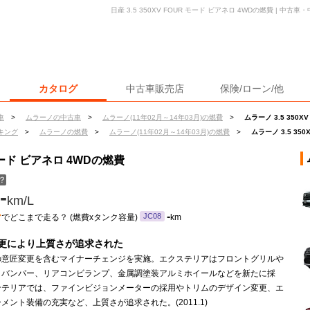
日産 3.5 350XV FOUR モード ビアネロ 4WDの燃費 | 
カタログ
中古車販売店
保険/ローン/他
車
>
ムラーノの中古車
>
ムラーノ(11年02月～14年03月)の燃費
>
ムラーノ 3.5 350X
キング
>
ムラーノの燃費
>
ムラーノ(11年02月～14年03月)の燃費
>
ムラーノ 3.5 35
 モード ビアネロ 4WDの燃費
？
-
km/L
ン
-
JC08
でどこまで走る？ (燃費xタンク容量)
km
更により上質さが追求された
の意匠変更を含むマイナーチェンジを実施。エクステリアはフロントグリルや
トバンパー、リアコンビランプ、金属調塗装アルミホイールなどを新たに採
ンテリアでは、ファインビジョンメーターの採用やトリムのデザイン変更、エ
メント装備の充実など、上質さが追求された。(2011.1)