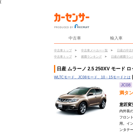
{
中古車
輸入車
中古車トップ
>
中古車メーカー一覧
>
日産の中古
中古車トップ
>
燃費ランキング
>
日産の燃費ラン
日産 ムラーノ 2.5 250XV モード
WLTCモード、JC08モード、10・15モードとは
JC08
満タ
意匠変
内外装
フロン
用。イ
ンタテー