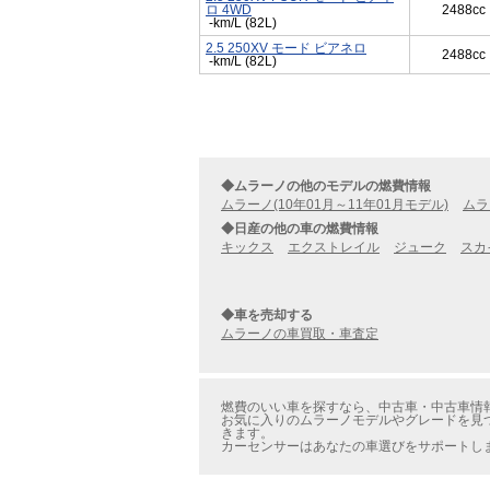
ロ 4WD
2488cc
-km/L (82L)
2.5 250XV モード ビアネロ
2488cc
-km/L (82L)
◆ムラーノの他のモデルの燃費情報
ムラーノ(10年01月～11年01月モデル)
ムラ
◆日産の他の車の燃費情報
キックス
エクストレイル
ジューク
スカ
◆車を売却する
ムラーノの車買取・車査定
燃費のいい車を探すなら、中古車・中古車情報の
お気に入りのムラーノモデルやグレードを見つけ
きます。
カーセンサーはあなたの車選びをサポートし