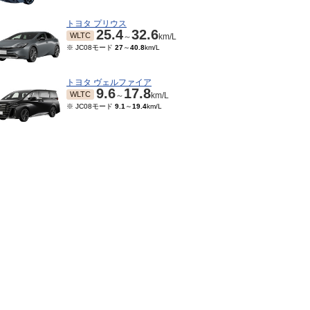
トヨタ プリウス
25.4
32.6
WLTC
～
km/L
※ JC08モード
27
～
40.8
km/L
トヨタ ヴェルファイア
9.6
17.8
WLTC
～
km/L
※ JC08モード
9.1
～
19.4
km/L