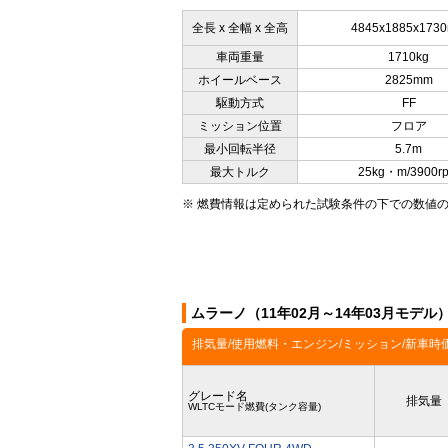
全長 x 全幅 x 全高
4845x1885x173
車両重量
1710kg
ホイールベース
2825mm
駆動方式
FF
ミッション位置
フロア
最小回転半径
5.7m
最大トルク
25kg・m/3900r
※ 燃費情報は定められた試験条件の下での数値
ムラーノ（11年02月～14年03月モデ
排気量/使用燃料・エンジン/ミッション/新車時
グレード名
排気量
WLTCモード燃費(タンク容量)