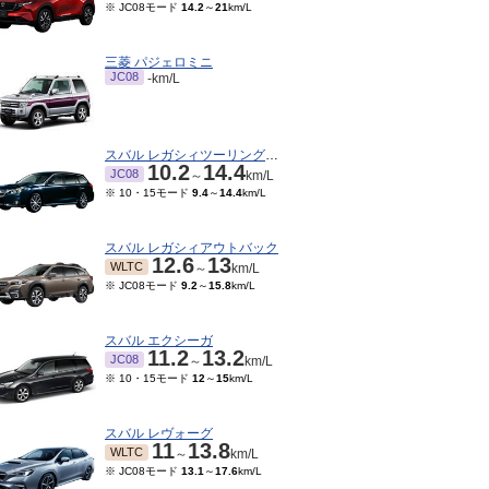
※ JC08モード
14.2
～
21
km/L
三菱 パジェロミニ
JC08
-km/L
スバル レガシィツーリングワゴン
10.2
14.4
JC08
～
km/L
※ 10・15モード
9.4
～
14.4
km/L
スバル レガシィアウトバック
12.6
13
WLTC
～
km/L
※ JC08モード
9.2
～
15.8
km/L
スバル エクシーガ
11.2
13.2
JC08
～
km/L
※ 10・15モード
12
～
15
km/L
スバル レヴォーグ
11
13.8
WLTC
～
km/L
※ JC08モード
13.1
～
17.6
km/L