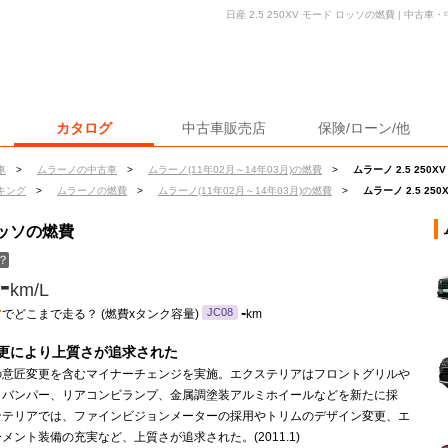
日産 2.5 250XV モード ロッソの燃費 | 中
カタログ
中古車販売店
保険/ローン/他
車
>
ムラーノの中古車
>
ムラーノ(11年02月～14年03月)の燃費
>
ムラーノ 2.5 250
キング
>
ムラーノの燃費
>
ムラーノ(11年02月～14年03月)の燃費
>
ムラーノ 2.5 25
 ロッソの燃費
？
-
km/L
ン
-
JC08
でどこまで走る？ (燃費xタンク容量)
km
更により上質さが追求された
の意匠変更を含むマイナーチェンジを実施。エクステリアはフロントグリルや
トバンパー、リアコンビランプ、金属調塗装アルミホイールなどを新たに採
ンテリアでは、ファインビジョンメーターの採用やトリムのデザイン変更、エ
メント装備の充実など、上質さが追求された。(2011.1)