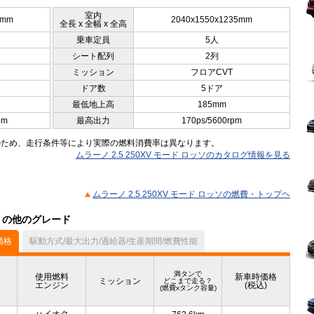
室内
0mm
2040x1550x1235mm
全長 x 全幅 x 全高
乗車定員
5人
シート配列
2列
ミッション
フロアCVT
ドア数
5ドア
最低地上高
185mm
pm
最高出力
170ps/5600rpm
のため、走行条件等により実際の燃料消費率は異なります。
ムラーノ 2.5 250XV モード ロッソのカタログ情報を見る
ムラーノ 2.5 250XV モード ロッソの燃費・トップヘ
ル）の他のグレード
価格
駆動方式/最大出力/過給器/生産期間/燃費性能
満タンで
使用燃料
新車時価格
ミッション
どこまで走る？
エンジン
(税込)
(燃費xタンク容量)