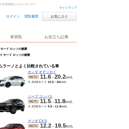
古車・中古車情報ならカーセンサー
サイトマップ
ログイン
閲覧履歴
お気に入り
車買取
お役立ち記事
XV モード ロッソの燃費
0XV モード ロッソの燃費
ムラーノとよく比較されている車
ホンダ オデッセイ
11.6
20.2
WLTC
～
km/L
※ JC08モード
10.6
～
26
km/L
ジープ コンパス
11.5
11.8
WLTC
～
km/L
※ JC08モード
9.6
～
11.9
km/L
マツダ CX-5
12.2
19.5
WLTC
～
km/L