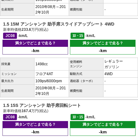
2010年08月～201
-
生産期間
燃費性能
2年10月
1.5 15M アンシャンテ 助手席スライドアップシート 4WD
新車時価格
233.6
万円(税込)
JC08
-km/L
10・15
-km/L
満タンでどこまで走る？
満タンでどこまで走る？
-km
-km
レギュラー
使用燃料
1498cc
排気量
エンジン
ガソリン
フロア4AT
4WD
ミッション
駆動方式
109ps/6000rpm
-
最大出力
過給器（ターボ）
2010年08月～201
-
生産期間
燃費性能
2年10月
1.5 15S アンシャンテ 助手席回転シート
新車時価格
167.4
万円(税込)
JC08
-km/L
10・15
-km/L
満タンでどこまで走る？
満タンでどこまで走る？
-km
-km