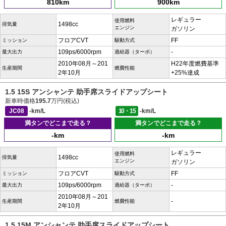
810km
900km
レギュラー
使用燃料
1498cc
排気量
エンジン
ガソリン
フロアCVT
FF
ミッション
駆動方式
109ps/6000rpm
-
最大出力
過給器（ターボ）
2010年08月～201
H22年度燃費基準
生産期間
燃費性能
2年10月
+25%達成
1.5 15S アンシャンテ 助手席スライドアップシート
新車時価格
195.7
万円(税込)
JC08
-km/L
10・15
-km/L
満タンでどこまで走る？
満タンでどこまで走る？
-km
-km
レギュラー
使用燃料
1498cc
排気量
エンジン
ガソリン
フロアCVT
FF
ミッション
駆動方式
109ps/6000rpm
-
最大出力
過給器（ターボ）
2010年08月～201
-
生産期間
燃費性能
2年10月
1.5 15M アンシャンテ 助手席スライドアップシート