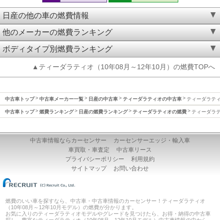
日産の他の車の燃費情報
他のメーカーの燃費ランキング
ボディタイプ別燃費ランキング
▲ティーダラティオ（10年08月～12年10月）の燃費TOPへ
中古車トップ
中古車メーカー一覧
日産の中古車
ティーダラティオの中古車
ティーダラティオ
中古車トップ
燃費ランキング
日産の燃費ランキング
ティーダラティオの燃費
ティーダラティ
中古車情報ならカーセンサー
カーセンサーエッジ・輸入車
車買取・車査定
中古車リース
プライバシーポリシー
利用規約
サイトマップ
お問い合わせ
燃費のいい車を探すなら、中古車・中古車情報のカーセンサー！ティーダラティオ
（10年08月～12年10月モデル）の燃費が分かります。
お気に入りのティーダラティオモデルやグレードを見つけたら、お得・納得の中古車
探し。豊富なティーダラティオ（10年08月～12年10月モデル）中古車情報の中から