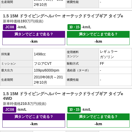
-
生産期間
燃費性能
2年10月
1.5 15M ドライビングヘルパー オーテックドライブギア タイプe
新車時価格
193
万円(税抜)
JC08
-km/L
10・15
-km/L
満タンでどこまで走る？
満タンでどこまで走る？
-km
-km
レギュラー
使用燃料
1498cc
排気量
エンジン
ガソリン
フロアCVT
FF
ミッション
駆動方式
109ps/6000rpm
-
最大出力
過給器（ターボ）
2010年08月～201
-
生産期間
燃費性能
2年10月
1.5 15M ドライビングヘルパー オーテックドライブギア タイプe
4WD
新車時価格
210.5
万円(税抜)
JC08
-km/L
10・15
-km/L
満タンでどこまで走る？
満タンでどこまで走る？
-km
-km