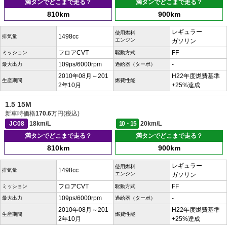
満タンでどこまで走る？
満タンでどこまで走る？
810km
900km
レギュラー
使用燃料
1498cc
排気量
エンジン
ガソリン
フロアCVT
FF
ミッション
駆動方式
109ps/6000rpm
-
最大出力
過給器（ターボ）
2010年08月～201
H22年度燃費基準
生産期間
燃費性能
2年10月
+25%達成
1.5 15M
新車時価格
170.6
万円(税込)
JC08
18km/L
10・15
20km/L
満タンでどこまで走る？
満タンでどこまで走る？
810km
900km
レギュラー
使用燃料
1498cc
排気量
エンジン
ガソリン
フロアCVT
FF
ミッション
駆動方式
109ps/6000rpm
-
最大出力
過給器（ターボ）
2010年08月～201
H22年度燃費基準
生産期間
燃費性能
2年10月
+25%達成