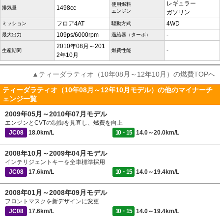
レギュラー
使用燃料
1498cc
排気量
エンジン
ガソリン
フロア4AT
4WD
ミッション
駆動方式
109ps/6000rpm
-
最大出力
過給器（ターボ）
2010年08月～201
-
生産期間
燃費性能
2年10月
▲ティーダラティオ（10年08月～12年10月）の燃費TOPへ
ティーダラティオ（10年08月～12年10月モデル）の他のマイナーチ
ェンジ一覧
2009年05月～2010年07月モデル
エンジンとCVTの制御を見直し、燃費を向上
JC08
18.0km/L
10・15
14.0～20.0km/L
2008年10月～2009年04月モデル
インテリジェントキーを全車標準採用
JC08
17.6km/L
10・15
14.0～19.4km/L
2008年01月～2008年09月モデル
フロントマスクを新デザインに変更
JC08
17.6km/L
10・15
14.0～19.4km/L