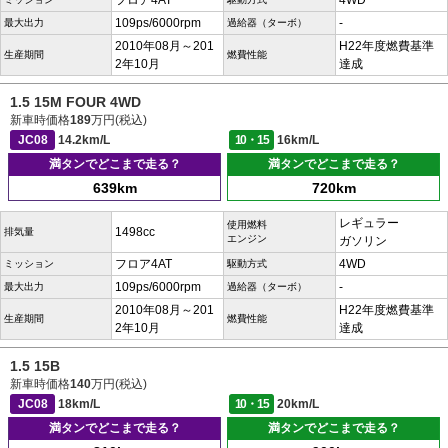
フロア4AT
4WD
109ps/6000rpm
-
最大出力
過給器（ターボ）
2010年08月～201
H22年度燃費基準
生産期間
燃費性能
2年10月
達成
1.5 15M FOUR 4WD
新車時価格
189
万円(税込)
JC08
14.2km/L
10・15
16km/L
満タンでどこまで走る？
満タンでどこまで走る？
639km
720km
レギュラー
使用燃料
1498cc
排気量
エンジン
ガソリン
フロア4AT
4WD
ミッション
駆動方式
109ps/6000rpm
-
最大出力
過給器（ターボ）
2010年08月～201
H22年度燃費基準
生産期間
燃費性能
2年10月
達成
1.5 15B
新車時価格
140
万円(税込)
JC08
18km/L
10・15
20km/L
満タンでどこまで走る？
満タンでどこまで走る？