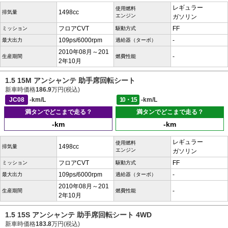
レギュラー
使用燃料
1498cc
排気量
エンジン
ガソリン
フロアCVT
FF
ミッション
駆動方式
109ps/6000rpm
-
最大出力
過給器（ターボ）
2010年08月～201
-
生産期間
燃費性能
2年10月
1.5 15M アンシャンテ 助手席回転シート
新車時価格
186.9
万円(税込)
JC08
-km/L
10・15
-km/L
満タンでどこまで走る？
満タンでどこまで走る？
-km
-km
レギュラー
使用燃料
1498cc
排気量
エンジン
ガソリン
フロアCVT
FF
ミッション
駆動方式
109ps/6000rpm
-
最大出力
過給器（ターボ）
2010年08月～201
-
生産期間
燃費性能
2年10月
1.5 15S アンシャンテ 助手席回転シート 4WD
新車時価格
183.8
万円(税込)