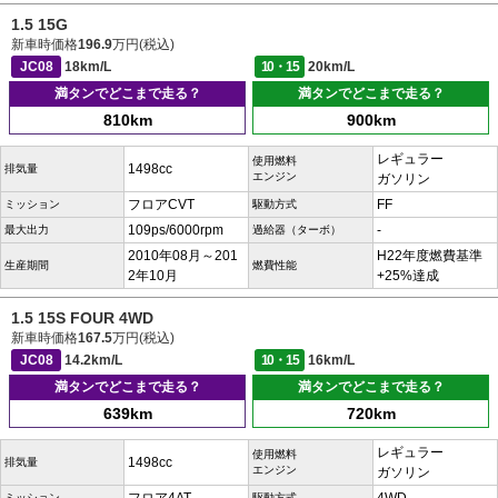
1.5 15G
新車時価格
196.9
万円(税込)
JC08
18km/L
10・15
20km/L
満タンでどこまで走る？
満タンでどこまで走る？
810km
900km
レギュラー
使用燃料
1498cc
排気量
エンジン
ガソリン
フロアCVT
FF
ミッション
駆動方式
109ps/6000rpm
-
最大出力
過給器（ターボ）
2010年08月～201
H22年度燃費基準
生産期間
燃費性能
2年10月
+25%達成
1.5 15S FOUR 4WD
新車時価格
167.5
万円(税込)
JC08
14.2km/L
10・15
16km/L
満タンでどこまで走る？
満タンでどこまで走る？
639km
720km
レギュラー
使用燃料
1498cc
排気量
エンジン
ガソリン
ミッション
駆動方式