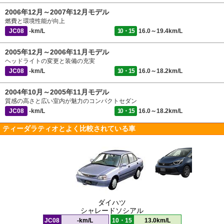
2006年12月～2007年12月モデル
燃費と環境性能が向上
JC08
-km/L
10・15
16.0～19.4km/L
2005年12月～2006年11月モデル
ヘッドライトの変更と装備の充実
JC08
-km/L
10・15
16.0～18.2km/L
2004年10月～2005年11月モデル
質感の高さと広い室内が魅力のコンパクトセダン
JC08
-km/L
10・15
16.0～18.2km/L
ティーダラティオとよく比較されている車
ダイハツ
シャレードソシアル
JC08
-km/L
10・15
13.0km/L