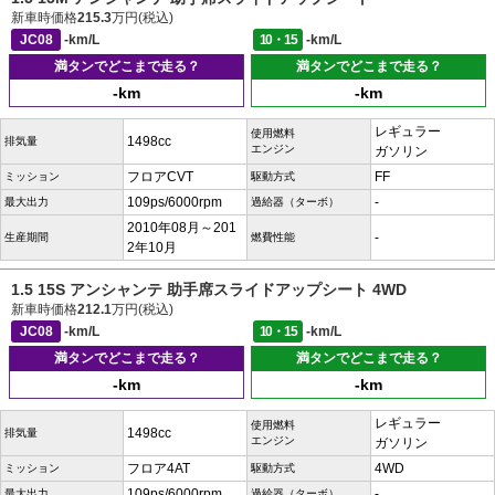
新車時価格
215.3
万円(税込)
JC08
-km/L
10・15
-km/L
満タンでどこまで走る？
満タンでどこまで走る？
-km
-km
レギュラー
使用燃料
1498cc
排気量
エンジン
ガソリン
フロアCVT
FF
ミッション
駆動方式
109ps/6000rpm
-
最大出力
過給器（ターボ）
2010年08月～201
-
生産期間
燃費性能
2年10月
1.5 15S アンシャンテ 助手席スライドアップシート 4WD
新車時価格
212.1
万円(税込)
JC08
-km/L
10・15
-km/L
満タンでどこまで走る？
満タンでどこまで走る？
-km
-km
レギュラー
使用燃料
1498cc
排気量
エンジン
ガソリン
フロア4AT
4WD
ミッション
駆動方式
109ps/6000rpm
-
最大出力
過給器（ターボ）