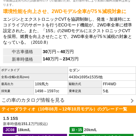
※燃費は定められた試験条件の下での数値のため、走行条件等により実際の燃料消費率は異な
ります。
環境性能を向上させ、2WDモデル全車が75％減税対象に
エンジンとエクストロニックCVTを協調制御し、発進・加速時にエ
コドライブのサポートを行うECOモード機能が、2WD車全車に標準
設定された。また、「15S」の2WDモデルにエクストロニックCVT
を採用。燃費を向上させたことで、2WD車全車が75％減税の対象と
なっている。（2010.8）
中古車価格
30
万円～
40
万円
140
万円～
234
万円
新車時価格
セダン
ボディタイプ
4430x1695x1535/他
全長x全幅x全高(mm)
109馬力
FF/4WD
最高出力
駆動方式
1498～1597cc
5名
排気量
乗車定員
この車のカタログ情報を見る
ティーダラティオ（10年08月～12年10月モデル）のグレード一覧
1.5 15S
新車時価格
151.1
万円(税込)
JC08
18km/L
10・15
20km/L