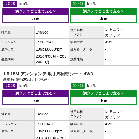
JC08
-km/L
10・15
-km/L
満タンでどこまで走る？
満タンでどこまで走る？
-km
-km
レギュラー
使用燃料
1498cc
排気量
エンジン
ガソリン
フロア4AT
4WD
ミッション
駆動方式
109ps/6000rpm
-
最大出力
過給器（ターボ）
2010年08月～201
-
生産期間
燃費性能
2年10月
1.5 15M アンシャンテ 助手席回転シート 4WD
新車時価格
205.3
万円(税込)
JC08
-km/L
10・15
-km/L
満タンでどこまで走る？
満タンでどこまで走る？
-km
-km
レギュラー
使用燃料
1498cc
排気量
エンジン
ガソリン
フロア4AT
4WD
ミッション
駆動方式
109ps/6000rpm
-
最大出力
過給器（ターボ）
2010年08月～201