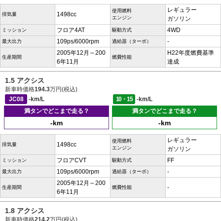
レギュラー
使用燃料
1498cc
排気量
エンジン
ガソリン
フロア4AT
4WD
ミッション
駆動方式
109ps/6000rpm
-
最大出力
過給器（ターボ）
2005年12月～200
H22年度燃費基準
生産期間
燃費性能
6年11月
達成
1.5 アクシス
新車時価格
194.3
万円(税込)
JC08
-km/L
10・15
-km/L
満タンでどこまで走る？
満タンでどこまで走る？
-km
-km
レギュラー
使用燃料
1498cc
排気量
エンジン
ガソリン
フロアCVT
FF
ミッション
駆動方式
109ps/6000rpm
-
最大出力
過給器（ターボ）
2005年12月～200
-
生産期間
燃費性能
6年11月
1.8 アクシス
新車時価格
214.2
万円(税込)