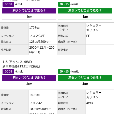
JC08
-km/L
10・15
-km/L
満タンでどこまで走る？
満タンでどこまで走る？
-km
-km
レギュラー
使用燃料
1797cc
排気量
エンジン
ガソリン
フロアCVT
FF
ミッション
駆動方式
128ps/5200rpm
-
最大出力
過給器（ターボ）
2005年12月～200
-
生産期間
燃費性能
6年11月
1.5 アクシス 4WD
新車時価格
213.2
万円(税込)
JC08
-km/L
10・15
-km/L
満タンでどこまで走る？
満タンでどこまで走る？
-km
-km
レギュラー
使用燃料
1498cc
排気量
エンジン
ガソリン
フロア4AT
4WD
ミッション
駆動方式
109ps/6000rpm
-
最大出力
過給器（ターボ）