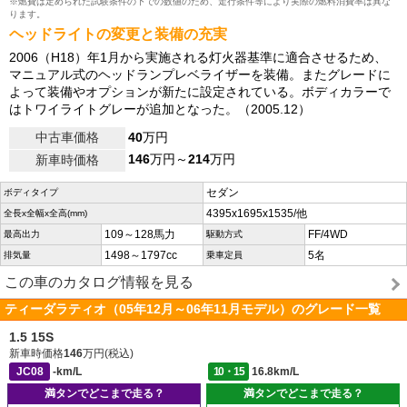
※燃費は定められた試験条件の下での数値のため、走行条件等により実際の燃料消費率は異な
ります。
ヘッドライトの変更と装備の充実
2006（H18）年1月から実施される灯火器基準に適合させるため、
マニュアル式のヘッドランプレベライザーを装備。またグレードに
よって装備やオプションが新たに設定されている。ボディカラーで
はトワイライトグレーが追加となった。（2005.12）
中古車価格
40
万円
146
万円～
214
万円
新車時価格
セダン
ボディタイプ
4395x1695x1535/他
全長x全幅x全高(mm)
109～128馬力
FF/4WD
最高出力
駆動方式
1498～1797cc
5名
排気量
乗車定員
この車のカタログ情報を見る
ティーダラティオ（05年12月～06年11月モデル）のグレード一覧
1.5 15S
新車時価格
146
万円(税込)
JC08
-km/L
10・15
16.8km/L
満タンでどこまで走る？
満タンでどこまで走る？