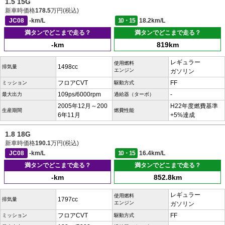
1.5 15G
新車時価格
178.5
万円(税込)
JC08
-km/L
10・15
18.2km/L
満タンでどこまで走る？
満タンでどこまで走る？
-km
819km
レギュラー
使用燃料
1498cc
排気量
エンジン
ガソリン
フロアCVT
FF
ミッション
駆動方式
109ps/6000rpm
-
最大出力
過給器（ターボ）
2005年12月～200
H22年度燃費基準
生産期間
燃費性能
6年11月
+5%達成
1.8 18G
新車時価格
190.1
万円(税込)
JC08
-km/L
10・15
16.4km/L
満タンでどこまで走る？
満タンでどこまで走る？
-km
852.8km
レギュラー
使用燃料
1797cc
排気量
エンジン
ガソリン
フロアCVT
FF
ミッション
駆動方式