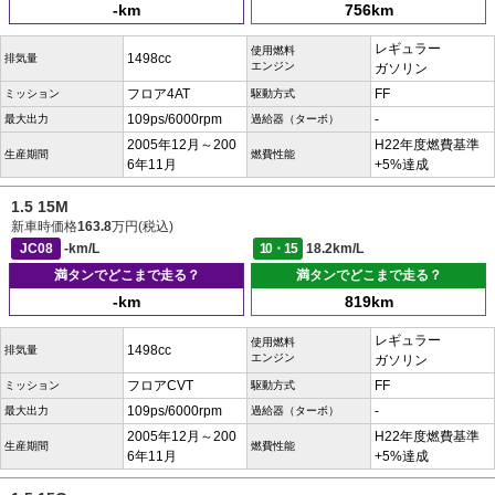
-km
756km
レギュラー
使用燃料
1498cc
排気量
エンジン
ガソリン
フロア4AT
FF
ミッション
駆動方式
109ps/6000rpm
-
最大出力
過給器（ターボ）
2005年12月～200
H22年度燃費基準
生産期間
燃費性能
6年11月
+5%達成
1.5 15M
新車時価格
163.8
万円(税込)
JC08
-km/L
10・15
18.2km/L
満タンでどこまで走る？
満タンでどこまで走る？
-km
819km
レギュラー
使用燃料
1498cc
排気量
エンジン
ガソリン
フロアCVT
FF
ミッション
駆動方式
109ps/6000rpm
-
最大出力
過給器（ターボ）
2005年12月～200
H22年度燃費基準
生産期間
燃費性能
6年11月
+5%達成