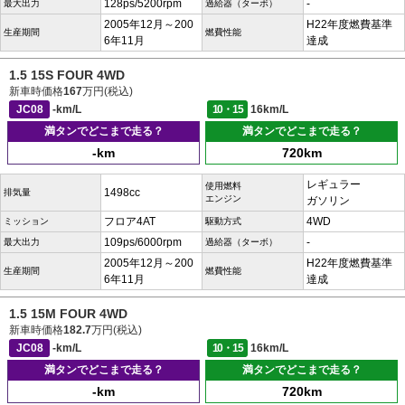
128ps/5200rpm
-
最大出力
過給器（ターボ）
2005年12月～200
H22年度燃費基準
生産期間
燃費性能
6年11月
達成
1.5 15S FOUR 4WD
新車時価格
167
万円(税込)
JC08
-km/L
10・15
16km/L
満タンでどこまで走る？
満タンでどこまで走る？
-km
720km
レギュラー
使用燃料
1498cc
排気量
エンジン
ガソリン
フロア4AT
4WD
ミッション
駆動方式
109ps/6000rpm
-
最大出力
過給器（ターボ）
2005年12月～200
H22年度燃費基準
生産期間
燃費性能
6年11月
達成
1.5 15M FOUR 4WD
新車時価格
182.7
万円(税込)
JC08
-km/L
10・15
16km/L
満タンでどこまで走る？
満タンでどこまで走る？
-km
720km