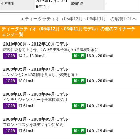
2005年12月～200
-
生産期間
燃費性能
6年11月
▲ティーダラティオ（05年12月～06年11月）の燃費TOPへ
ティーダラティオ（05年12月～06年11月モデル）の他のマイナーチ
ェンジ一覧
2010年08月～2012年10月モデル
環境性能を向上させ、2WDモデル全車が75％減税対象に
JC08
14.2～18.0km/L
10・15
16.0～20.0km/L
2009年05月～2010年07月モデル
エンジンとCVTの制御を見直し、燃費を向上
JC08
18.0km/L
10・15
14.0～20.0km/L
2008年10月～2009年04月モデル
インテリジェントキーを全車標準採用
JC08
17.6km/L
10・15
14.0～19.4km/L
2008年01月～2008年09月モデル
フロントマスクを新デザインに変更
JC08
17.6km/L
10・15
14.0～19.4km/L