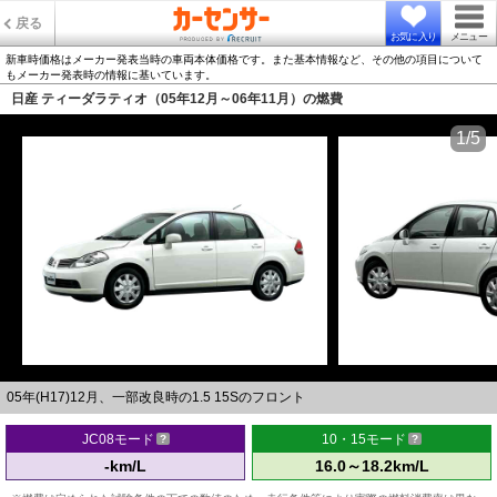
戻る
お気に入り
メニュー
新車時価格はメーカー発表当時の車両本体価格です。また基本情報など、その他の項目について
もメーカー発表時の情報に基いています。
日産 ティーダラティオ（05年12月～06年11月）の燃費
1/5
05年(H17)12月、一部改良時の1.5 15Sのフロント
JC08モード
10・15モード
-km/L
16.0～18.2km/L