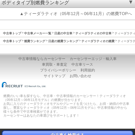
ボディタイプ別燃費ランキング
▲ティーダラティオ（05年12月～06年11月）の燃費TOPへ
中古車トップ
中古車メーカー一覧
日産の中古車
ティーダラティオの中古車
ティーダラティオ
中古車トップ
燃費ランキング
日産の燃費ランキング
ティーダラティオの燃費
ティーダラティ
中古車情報ならカーセンサー
カーセンサーエッジ・輸入車
車買取・車査定
中古車リース
プライバシーポリシー
利用規約
サイトマップ
お問い合わせ
燃費のいい車を探すなら、中古車・中古車情報のカーセンサー！ティーダラティオ
（05年12月～06年11月モデル）の燃費が分かります。
お気に入りのティーダラティオモデルやグレードを見つけたら、お得・納得の中古車
探し。豊富なティーダラティオ（05年12月～06年11月モデル）中古車情報の中から
様々な条件で中古車検索ができます。
カーセンサーはあなたの車選びをサポートします！