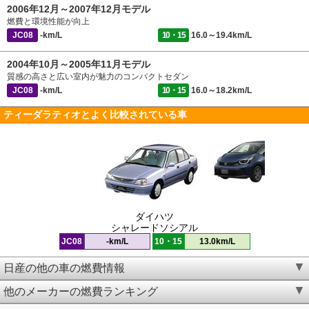
2006年12月～2007年12月モデル
燃費と環境性能が向上
JC08
-km/L
10・15
16.0～19.4km/L
2004年10月～2005年11月モデル
質感の高さと広い室内が魅力のコンパクトセダン
JC08
-km/L
10・15
16.0～18.2km/L
ティーダラティオとよく比較されている車
ダイハツ
シャレードソシアル
JC08
-km/L
10・15
13.0km/L
日産の他の車の燃費情報
他のメーカーの燃費ランキング