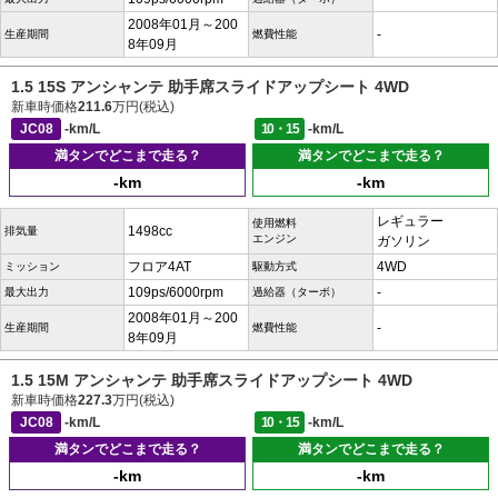
2008年01月～200
-
生産期間
燃費性能
8年09月
1.5 15S アンシャンテ 助手席スライドアップシート 4WD
新車時価格
211.6
万円(税込)
JC08
-km/L
10・15
-km/L
満タンでどこまで走る？
満タンでどこまで走る？
-km
-km
レギュラー
使用燃料
1498cc
排気量
エンジン
ガソリン
フロア4AT
4WD
ミッション
駆動方式
109ps/6000rpm
-
最大出力
過給器（ターボ）
2008年01月～200
-
生産期間
燃費性能
8年09月
1.5 15M アンシャンテ 助手席スライドアップシート 4WD
新車時価格
227.3
万円(税込)
JC08
-km/L
10・15
-km/L
満タンでどこまで走る？
満タンでどこまで走る？
-km
-km