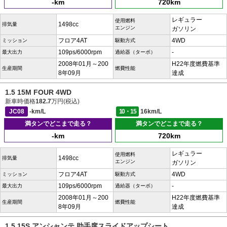
-km
720km
レギュラー
使用燃料
1498cc
排気量
エンジン
ガソリン
フロア4AT
4WD
ミッション
駆動方式
109ps/6000rpm
-
最大出力
過給器（ターボ）
2008年01月～200
H22年度燃費基準
生産期間
燃費性能
8年09月
達成
1.5 15M FOUR 4WD
新車時価格
182.7
万円(税込)
JC08
-km/L
10・15
16km/L
満タンでどこまで走る？
満タンでどこまで走る？
-km
720km
レギュラー
使用燃料
1498cc
排気量
エンジン
ガソリン
フロア4AT
4WD
ミッション
駆動方式
109ps/6000rpm
-
最大出力
過給器（ターボ）
2008年01月～200
H22年度燃費基準
生産期間
燃費性能
8年09月
達成
1.5 15S アンシャンテ 助手席スライドアップシート