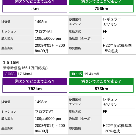
満タンでどこまで走る？
満タンでどこまで走る？
-km
756km
レギュラー
使用燃料
1498cc
排気量
エンジン
ガソリン
フロア4AT
FF
ミッション
駆動方式
109ps/6000rpm
-
最大出力
過給器（ターボ）
2008年01月～200
H22年度燃費基準
生産期間
燃費性能
8年09月
+5%達成
1.5 15M
新車時価格
166.1
万円(税込)
JC08
17.6km/L
10・15
19.4km/L
満タンでどこまで走る？
満タンでどこまで走る？
792km
873km
レギュラー
使用燃料
1498cc
排気量
エンジン
ガソリン
フロアCVT
FF
ミッション
駆動方式
109ps/6000rpm
-
最大出力
過給器（ターボ）
2008年01月～200
H22年度燃費基準
生産期間
燃費性能
8年09月
+20%達成