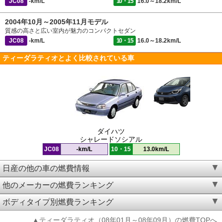
JC08
-km/L
10・15
16.0～18.2km/L
2004年10月～2005年11月モデル
質感の高さと広い室内が魅力のコンパクトセダン
JC08
-km/L
10・15
16.0～18.2km/L
ティーダラティオとよく比較されている車
ダイハツ
シャレードソシアル
JC08
-km/L
10・15
13.0km/L
日産の他の車の燃費情報
他のメーカーの燃費ランキング
ボディタイプ別燃費ランキング
▲ティーダラティオ（08年01月～08年09月）の燃費TOPへ