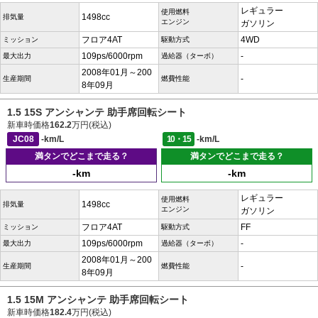
レギュラー
使用燃料
1498cc
排気量
エンジン
ガソリン
フロア4AT
4WD
ミッション
駆動方式
109ps/6000rpm
-
最大出力
過給器（ターボ）
2008年01月～200
-
生産期間
燃費性能
8年09月
1.5 15S アンシャンテ 助手席回転シート
新車時価格
162.2
万円(税込)
JC08
-km/L
10・15
-km/L
満タンでどこまで走る？
満タンでどこまで走る？
-km
-km
レギュラー
使用燃料
1498cc
排気量
エンジン
ガソリン
フロア4AT
FF
ミッション
駆動方式
109ps/6000rpm
-
最大出力
過給器（ターボ）
2008年01月～200
-
生産期間
燃費性能
8年09月
1.5 15M アンシャンテ 助手席回転シート
新車時価格
182.4
万円(税込)