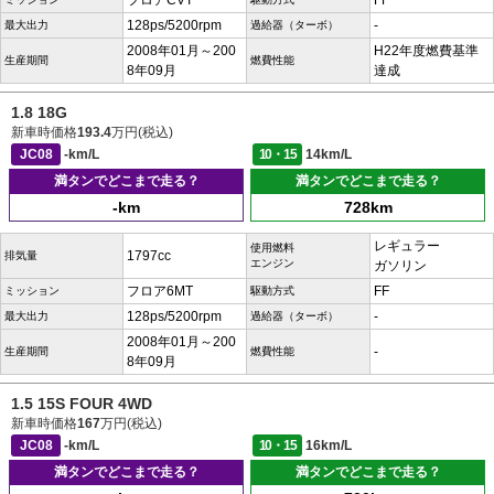
フロアCVT
FF
128ps/5200rpm
-
最大出力
過給器（ターボ）
2008年01月～200
H22年度燃費基準
生産期間
燃費性能
8年09月
達成
1.8 18G
新車時価格
193.4
万円(税込)
JC08
-km/L
10・15
14km/L
満タンでどこまで走る？
満タンでどこまで走る？
-km
728km
レギュラー
使用燃料
1797cc
排気量
エンジン
ガソリン
フロア6MT
FF
ミッション
駆動方式
128ps/5200rpm
-
最大出力
過給器（ターボ）
2008年01月～200
-
生産期間
燃費性能
8年09月
1.5 15S FOUR 4WD
新車時価格
167
万円(税込)
JC08
-km/L
10・15
16km/L
満タンでどこまで走る？
満タンでどこまで走る？