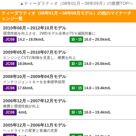
▲ティーダラティオ（08年01月～08年09月）の燃費TOPへ
ティーダラティオ（08年01月～08年09月モデル）の他のマイナーチ
ェンジ一覧
2010年08月～2012年10月モデル
環境性能を向上させ、2WDモデル全車が75％減税対象に
JC08
14.2～18.0km/L
10・15
16.0～20.0km/L
2009年05月～2010年07月モデル
エンジンとCVTの制御を見直し、燃費を向上
JC08
18.0km/L
10・15
14.0～20.0km/L
2008年10月～2009年04月モデル
インテリジェントキーを全車標準採用
JC08
17.6km/L
10・15
14.0～19.4km/L
2006年12月～2007年12月モデル
燃費と環境性能が向上
JC08
-km/L
10・15
16.0～19.4km/L
2005年12月～2006年11月モデル
ヘッドライトの変更と装備の充実