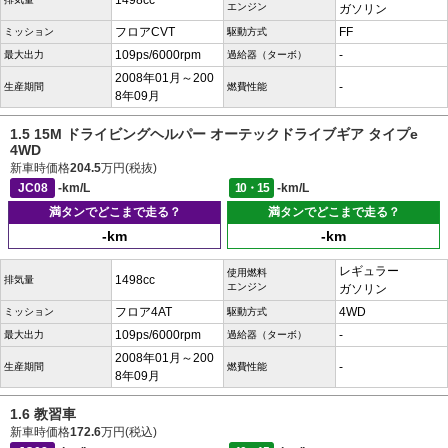
1498cc
エンジン
ガソリン
フロアCVT
FF
ミッション
駆動方式
109ps/6000rpm
-
最大出力
過給器（ターボ）
2008年01月～200
-
生産期間
燃費性能
8年09月
1.5 15M ドライビングヘルパー オーテックドライブギア タイプe
4WD
新車時価格
204.5
万円(税抜)
JC08
-km/L
10・15
-km/L
満タンでどこまで走る？
満タンでどこまで走る？
-km
-km
レギュラー
使用燃料
1498cc
排気量
エンジン
ガソリン
フロア4AT
4WD
ミッション
駆動方式
109ps/6000rpm
-
最大出力
過給器（ターボ）
2008年01月～200
-
生産期間
燃費性能
8年09月
1.6 教習車
新車時価格
172.6
万円(税込)