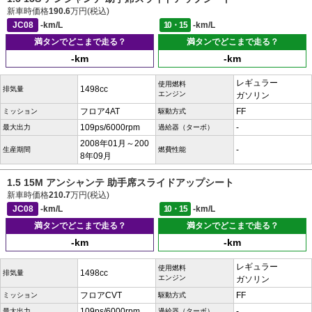
新車時価格
190.6
万円(税込)
JC08
-km/L
10・15
-km/L
満タンでどこまで走る？
満タンでどこまで走る？
-km
-km
レギュラー
使用燃料
1498cc
排気量
エンジン
ガソリン
フロア4AT
FF
ミッション
駆動方式
109ps/6000rpm
-
最大出力
過給器（ターボ）
2008年01月～200
-
生産期間
燃費性能
8年09月
1.5 15M アンシャンテ 助手席スライドアップシート
新車時価格
210.7
万円(税込)
JC08
-km/L
10・15
-km/L
満タンでどこまで走る？
満タンでどこまで走る？
-km
-km
レギュラー
使用燃料
1498cc
排気量
エンジン
ガソリン
フロアCVT
FF
ミッション
駆動方式
109ps/6000rpm
-
最大出力
過給器（ターボ）