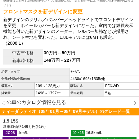
※燃費は定められた試験条件の下での数値のため、走行条件等により実際の燃料消費率は異な
ります。
フロントマスクを新デザインに変更
新デザインのグリル／バンパー／ヘッドライトでフロントデザイン
を変更。ホイールカバーも新デザインになった。室内では燃費表示
機能も付いた新デザインのメーター、シルバー加飾などが採用さ
れ、シート生地も変わった。1.8Lモデルには6MTも設定。
（2008.1）
中古車価格
30
万円～
50
万円
146
万円～
227
万円
新車時価格
セダン
ボディタイプ
4430x1695x1535/他
全長x全幅x全高(mm)
109～128馬力
FF/4WD
最高出力
駆動方式
1498～1797cc
5名
排気量
乗車定員
この車のカタログ情報を見る
ティーダラティオ（08年01月～08年09月モデル）のグレード一覧
1.5 15S
新車時価格
146
万円(税込)
JC08
-km/L
10・15
16.8km/L