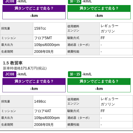
JC08
-km/L
10・15
-km/L
満タンでどこまで走る？
満タンでどこまで走る？
-km
-km
レギュラー
使用燃料
1597cc
排気量
エンジン
ガソリン
フロア5MT
FF
ミッション
駆動方式
109ps/6000rpm
-
最大出力
過給器（ターボ）
2008年09月
-
生産期間
燃費性能
1.5 教習車
新車時価格
171.6
万円(税込)
JC08
-km/L
10・15
-km/L
満タンでどこまで走る？
満タンでどこまで走る？
-km
-km
レギュラー
使用燃料
1498cc
排気量
エンジン
ガソリン
フロア4AT
FF
ミッション
駆動方式
109ps/6000rpm
-
最大出力
過給器（ターボ）
2008年09月
-
生産期間
燃費性能