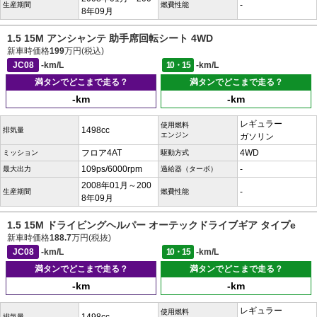
-
生産期間
燃費性能
8年09月
1.5 15M アンシャンテ 助手席回転シート 4WD
新車時価格
199
万円(税込)
JC08
-km/L
10・15
-km/L
満タンでどこまで走る？
満タンでどこまで走る？
-km
-km
レギュラー
使用燃料
1498cc
排気量
エンジン
ガソリン
フロア4AT
4WD
ミッション
駆動方式
109ps/6000rpm
-
最大出力
過給器（ターボ）
2008年01月～200
-
生産期間
燃費性能
8年09月
1.5 15M ドライビングヘルパー オーテックドライブギア タイプe
新車時価格
188.7
万円(税抜)
JC08
-km/L
10・15
-km/L
満タンでどこまで走る？
満タンでどこまで走る？
-km
-km
レギュラー
使用燃料
排気量