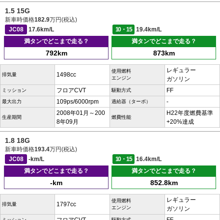
1.5 15G
新車時価格
182.9
万円(税込)
JC08
17.6km/L
10・15
19.4km/L
満タンでどこまで走る？
満タンでどこまで走る？
792km
873km
レギュラー
使用燃料
1498cc
排気量
エンジン
ガソリン
フロアCVT
FF
ミッション
駆動方式
109ps/6000rpm
-
最大出力
過給器（ターボ）
2008年01月～200
H22年度燃費基準
生産期間
燃費性能
8年09月
+20%達成
1.8 18G
新車時価格
193.4
万円(税込)
JC08
-km/L
10・15
16.4km/L
満タンでどこまで走る？
満タンでどこまで走る？
-km
852.8km
レギュラー
使用燃料
1797cc
排気量
エンジン
ガソリン
ミッション
駆動方式