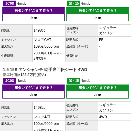
JC08
-km/L
10・15
-km/L
満タンでどこまで走る？
満タンでどこまで走る？
-km
-km
レギュラー
使用燃料
1498cc
排気量
エンジン
ガソリン
フロアCVT
FF
ミッション
駆動方式
109ps/6000rpm
-
最大出力
過給器（ターボ）
2008年01月～200
-
生産期間
燃費性能
8年09月
1.5 15S アンシャンテ 助手席回転シート 4WD
新車時価格
183.2
万円(税込)
JC08
-km/L
10・15
-km/L
満タンでどこまで走る？
満タンでどこまで走る？
-km
-km
レギュラー
使用燃料
1498cc
排気量
エンジン
ガソリン
フロア4AT
4WD
ミッション
駆動方式
109ps/6000rpm
-
最大出力
過給器（ターボ）
2008年01月～200