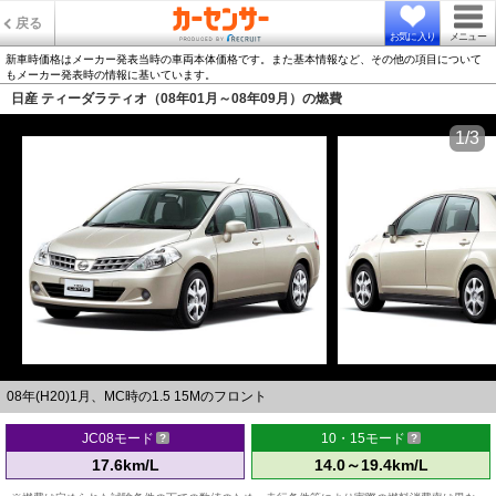
戻る
お気に入り
メニュー
新車時価格はメーカー発表当時の車両本体価格です。また基本情報など、その他の項目について
もメーカー発表時の情報に基いています。
日産 ティーダラティオ（08年01月～08年09月）の燃費
1/3
08年(H20)1月、MC時の1.5 15Mのフロント
JC08モード
10・15モード
17.6km/L
14.0～19.4km/L