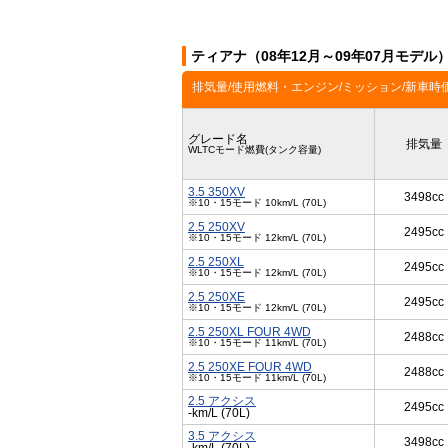
ティアナ（08年12月～09年07月モデル
排気量/使用燃料・エンジン/ミッション/新車時
グレード名
排気量
WLTCモード燃費(タンク容量)
3.5 350XV
3498cc
※10・15モード 10km/L (70L)
2.5 250XV
2495cc
※10・15モード 12km/L (70L)
2.5 250XL
2495cc
※10・15モード 12km/L (70L)
2.5 250XE
2495cc
※10・15モード 12km/L (70L)
2.5 250XL FOUR 4WD
2488cc
※10・15モード 11km/L (70L)
2.5 250XE FOUR 4WD
2488cc
※10・15モード 11km/L (70L)
2.5 アクシス
2495cc
-km/L (70L)
3.5 アクシス
3498cc