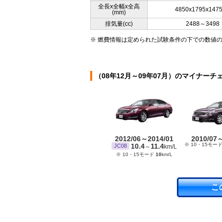
全長x全幅x全高
4850x1795x147
(mm)
排気量(cc)
2488～3498
※ 燃費情報は定められた試験条件の下での数値
（08年12月～09年07月）のマイナーチ
2012/06～2014/01
2010/07
※ 10・15モー
10.4
11.4
JC08
～
km/L
※ 10・15モード
10
km/L
こ