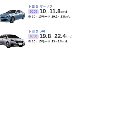
トヨタ マークX
10
11.8
JC08
～
km/L
※ 10・15モード
10.2
～
13
km/L
トヨタ SAI
19.8
22.4
JC08
～
km/L
※ 10・15モード
23
～
24
km/L