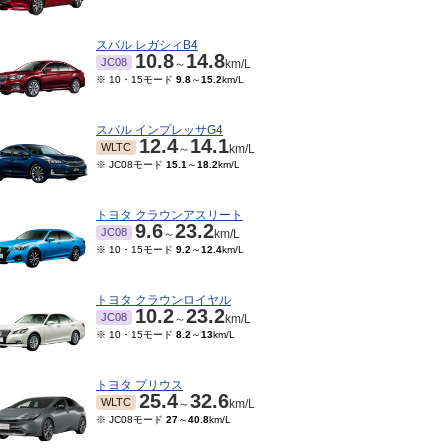
スバル レガシィB4
10.8
14.8
JC08
～
km/L
※ 10・15モード
9.8
～
15.2
km/L
スバル インプレッサG4
12.4
14.1
WLTC
～
km/L
※ JC08モード
15.1
～
18.2
km/L
トヨタ クラウンアスリート
9.6
23.2
JC08
～
km/L
※ 10・15モード
9.2
～
12.4
km/L
トヨタ クラウンロイヤル
10.2
23.2
JC08
～
km/L
※ 10・15モード
8.2
～
13
km/L
トヨタ プリウス
25.4
32.6
WLTC
～
km/L
※ JC08モード
27
～
40.8
km/L