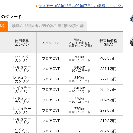
ティアナ（08年12月～09年07月）の燃費・トップヘ
）のグレード
価格
駆動方式/最大出力/過給器/生産期間/燃費性能
満タンで
使用燃料
新車時価格
ミッション
どこまで走る？
エンジン
(税込)
(燃費xタンク容量)
ハイオク
700km
フロアCVT
405.3
万円
ガソリン
※10・15モード
レギュラー
840km
フロアCVT
337.1
万円
ガソリン
※10・15モード
レギュラー
840km
フロアCVT
279.8
万円
ガソリン
※10・15モード
レギュラー
840km
フロアCVT
255.2
万円
ガソリン
※10・15モード
レギュラー
770km
フロアCVT
304.5
万円
ガソリン
※10・15モード
レギュラー
770km
フロアCVT
279.8
万円
ガソリン
※10・15モード
レギュラー
フロアCVT
-
310.8
万円
ガソリン
ハイオク
フロアCVT
-
469.9
万円