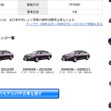
5/他
駆動方式
FF/4WD
乗車定員
5名
のため、走行条件等により実際の燃料消費率は異なります。
ティアナ（08年12月～09年07月）のカタログ情報を見る
ェンジ一覧
～2012/05
2009/08～2010/06
2008/06～2008/11
ド
10
～
12.6
km/L
※ 10・15モード
10
～
12
km/L
※ 10・15モード
10
～
12
km/L
のモデルの中古車を探す