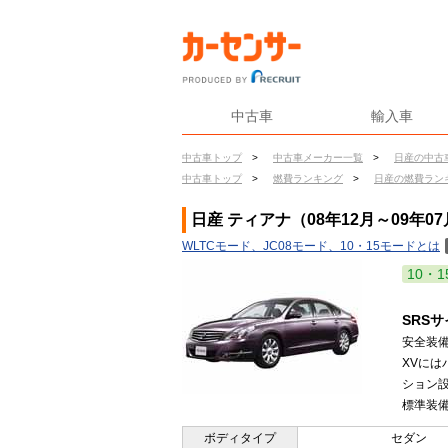
中古車
輸入車
中古車トップ
>
中古車メーカー一覧
>
日産の中古
中古車トップ
>
燃費ランキング
>
日産の燃費ラン
日産 ティアナ（08年12月～09年0
WLTCモード、JC08モード、10・15モードとは
10・1
SRS
安全装
XVには
ション設
標準装備
ボディタイプ
セダン