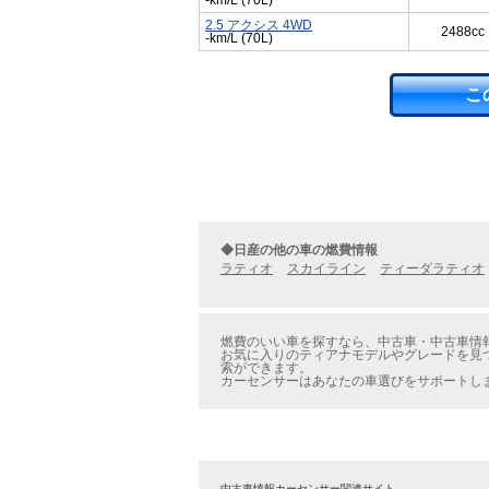
-km/L (70L)
2.5 アクシス 4WD
2488cc
-km/L (70L)
こ
◆日産の他の車の燃費情報
ラティオ
スカイライン
ティーダラティオ
燃費のいい車を探すなら、中古車・中古車情報
お気に入りのティアナモデルやグレードを見つ
索ができます。
カーセンサーはあなたの車選びをサポートし
中古車情報カーセンサー関連サイト