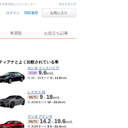
車・中古車情報ならカーセンサー
サイトマップ
ログイン
閲覧履歴
お気に入り
車買取
お役立ち記事
ティアナとよく比較されている車
ホンダ インスパイア
9.6
JC08
km/L
※ 10・15モード
9
～
11.6
km/L
レクサス IS
9
18
WLTC
～
km/L
※ JC08モード
10
～
23.2
km/L
マツダ アテンザ
14.2
19.6
WLTC
～
km/L
※ JC08モード
9.5
～
22.4
km/L