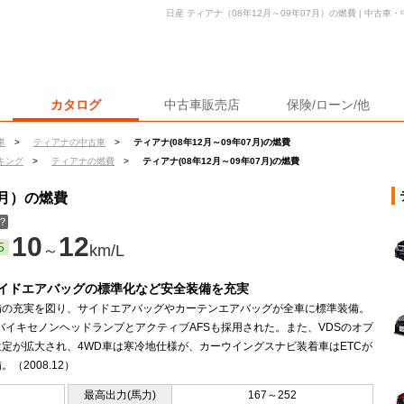
日産 ティアナ（08年12月～09年07月）の燃費 | 中古
カタログ
中古車販売店
保険/ローン/他
車
>
ティアナの中古車
>
ティアナ(08年12月～09年07月)の燃費
キング
>
ティアナの燃費
>
ティアナ(08年12月～09年07月)の燃費
7月）の燃費
？
10
12
5
～
km/L
サイドエアバッグの標準化など安全装備を充実
備の充実を図り、サイドエアバッグやカーテンエアバッグが全車に標準装備。
バイキセノンヘッドランプとアクティブAFSも採用された。また、VDSのオプ
定が拡大され、4WD車は寒冷地仕様が、カーウイングスナビ装着車はETCが
。（2008.12）
最高出力(馬力)
167～252