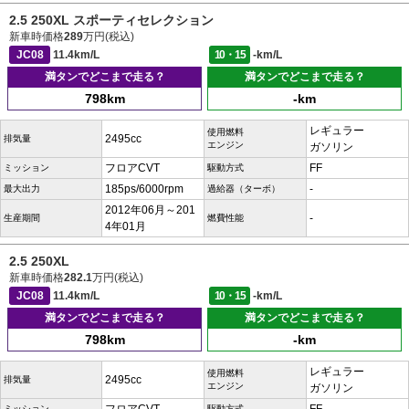
2.5 250XL スポーティセレクション
新車時価格
289
万円(税込)
JC08
11.4km/L
10・15
-km/L
満タンでどこまで走る？
満タンでどこまで走る？
798km
-km
レギュラー
使用燃料
2495cc
排気量
エンジン
ガソリン
フロアCVT
FF
ミッション
駆動方式
185ps/6000rpm
-
最大出力
過給器（ターボ）
2012年06月～201
-
生産期間
燃費性能
4年01月
2.5 250XL
新車時価格
282.1
万円(税込)
JC08
11.4km/L
10・15
-km/L
満タンでどこまで走る？
満タンでどこまで走る？
798km
-km
レギュラー
使用燃料
2495cc
排気量
エンジン
ガソリン
ミッション
駆動方式