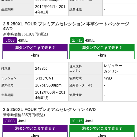
2012年06月～201
-
生産期間
燃費性能
4年01月
2.5 250XL FOUR プレミアムセレクション 本革シートパッケージ
4WD
新車時価格
351.8
万円(税込)
JC08
-km/L
10・15
-km/L
満タンでどこまで走る？
満タンでどこまで走る？
-km
-km
レギュラー
使用燃料
2488cc
排気量
エンジン
ガソリン
フロアCVT
4WD
ミッション
駆動方式
167ps/5600rpm
-
最大出力
過給器（ターボ）
2012年06月～201
-
生産期間
燃費性能
4年01月
2.5 250XL FOUR プレミアムセレクション 4WD
新車時価格
335
万円(税込)
JC08
-km/L
10・15
-km/L
満タンでどこまで走る？
満タンでどこまで走る？
-km
-km