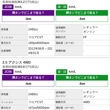
新車時価格
361.2
万円(税込)
JC08
-km/L
10・15
-km/L
満タンでどこまで走る？
満タンでどこまで走る？
-km
-km
レギュラー
使用燃料
2495cc
排気量
エンジン
ガソリン
フロアCVT
FF
ミッション
駆動方式
185ps/6000rpm
-
最大出力
過給器（ターボ）
2012年06月～201
-
生産期間
燃費性能
4年01月
2.5 アクシス 4WD
新車時価格
383.6
万円(税込)
JC08
-km/L
10・15
-km/L
満タンでどこまで走る？
満タンでどこまで走る？
-km
-km
レギュラー
使用燃料
2488cc
排気量
エンジン
ガソリン
フロアCVT
4WD
ミッション
駆動方式
167ps/5600rpm
-
最大出力
過給器（ターボ）