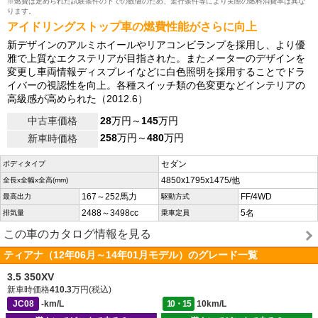
※燃費は定められた試験条件の下での数値のため、走行条件等により実際の燃料消費率は異な
ります。
アイドリングストップ車の燃費性能がさらに向上
新デザインのアルミホイールやリアコンビランプを採用し、より優
雅で上質なエクステリアが目指された。またメーターのデザインを
変更し車両情報ディスプレイなどに白色照明を採用することでドラ
イバーの視認性を向上。各種スイッチ類の色変更などインテリアの
高級感が高められた（2012.6）
中古車価格
28
万円～
145
万円
258
万円～
480
万円
新車時価格
セダン
ボディタイプ
4850x1795x1475/他
全長x全幅x全高(mm)
167～252馬力
FF/4WD
最高出力
駆動方式
2488～3498cc
5名
排気量
乗車定員
この車のカタログ情報を見る
ティアナ（12年06月～14年01月モデル）のグレード一覧
3.5 350XV
新車時価格
410.3
万円(税込)
JC08
-km/L
10・15
10km/L