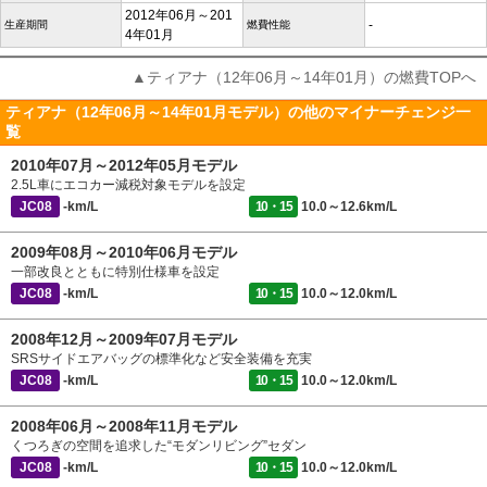
2012年06月～201
-
生産期間
燃費性能
4年01月
▲ティアナ（12年06月～14年01月）の燃費TOPへ
ティアナ（12年06月～14年01月モデル）の他のマイナーチェンジ一
覧
2010年07月～2012年05月モデル
2.5L車にエコカー減税対象モデルを設定
JC08
-km/L
10・15
10.0～12.6km/L
2009年08月～2010年06月モデル
一部改良とともに特別仕様車を設定
JC08
-km/L
10・15
10.0～12.0km/L
2008年12月～2009年07月モデル
SRSサイドエアバッグの標準化など安全装備を充実
JC08
-km/L
10・15
10.0～12.0km/L
2008年06月～2008年11月モデル
くつろぎの空間を追求した“モダンリビング”セダン
JC08
-km/L
10・15
10.0～12.0km/L