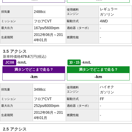
レギュラー
使用燃料
2488cc
排気量
エンジン
ガソリン
フロアCVT
4WD
ミッション
駆動方式
167ps/5600rpm
-
最大出力
過給器（ターボ）
2012年06月～201
-
生産期間
燃費性能
4年01月
3.5 アクシス
新車時価格
479.6
万円(税込)
JC08
-km/L
10・15
-km/L
満タンでどこまで走る？
満タンでどこまで走る？
-km
-km
ハイオク
使用燃料
3498cc
排気量
エンジン
ガソリン
フロアCVT
FF
ミッション
駆動方式
252ps/6000rpm
-
最大出力
過給器（ターボ）
2012年06月～201
-
生産期間
燃費性能
4年01月
2.5 アクシス