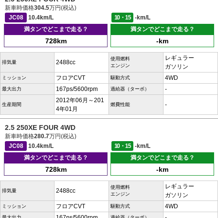
新車時価格
304.5
万円(税込)
JC08
10.4km/L
10・15
-km/L
満タンでどこまで走る？
満タンでどこまで走る？
728km
-km
レギュラー
使用燃料
2488cc
排気量
エンジン
ガソリン
フロアCVT
4WD
ミッション
駆動方式
167ps/5600rpm
-
最大出力
過給器（ターボ）
2012年06月～201
-
生産期間
燃費性能
4年01月
2.5 250XE FOUR 4WD
新車時価格
280.7
万円(税込)
JC08
10.4km/L
10・15
-km/L
満タンでどこまで走る？
満タンでどこまで走る？
728km
-km
レギュラー
使用燃料
2488cc
排気量
エンジン
ガソリン
フロアCVT
4WD
ミッション
駆動方式
167ps/5600rpm
-
最大出力
過給器（ターボ）