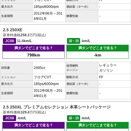
フロアCVT
FF
185ps/6000rpm
-
最大出力
過給器（ターボ）
2012年06月～201
-
生産期間
燃費性能
4年01月
2.5 250XE
新車時価格
258.3
万円(税込)
JC08
11.4km/L
10・15
-km/L
満タンでどこまで走る？
満タンでどこまで走る？
798km
-km
レギュラー
使用燃料
2495cc
排気量
エンジン
ガソリン
フロアCVT
FF
ミッション
駆動方式
185ps/6000rpm
-
最大出力
過給器（ターボ）
2012年06月～201
-
生産期間
燃費性能
4年01月
2.5 250XL プレミアムセレクション 本革シートパッケージ
新車時価格
329.4
万円(税込)
JC08
-km/L
10・15
-km/L
満タンでどこまで走る？
満タンでどこまで走る？