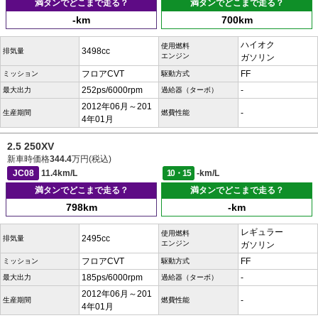
満タンでどこまで走る？
満タンでどこまで走る？
-km
700km
ハイオク
使用燃料
3498cc
排気量
エンジン
ガソリン
フロアCVT
FF
ミッション
駆動方式
252ps/6000rpm
-
最大出力
過給器（ターボ）
2012年06月～201
-
生産期間
燃費性能
4年01月
2.5 250XV
新車時価格
344.4
万円(税込)
JC08
11.4km/L
10・15
-km/L
満タンでどこまで走る？
満タンでどこまで走る？
798km
-km
レギュラー
使用燃料
2495cc
排気量
エンジン
ガソリン
フロアCVT
FF
ミッション
駆動方式
185ps/6000rpm
-
最大出力
過給器（ターボ）
2012年06月～201
-
生産期間
燃費性能
4年01月