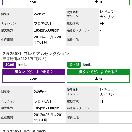
-km
-km
レギュラー
使用燃料
2495cc
排気量
エンジン
ガソリン
フロアCVT
FF
ミッション
駆動方式
185ps/6000rpm
-
最大出力
過給器（ターボ）
2012年06月～201
-
生産期間
燃費性能
4年01月
2.5 250XL プレミアムセレクション
新車時価格
312.6
万円(税込)
JC08
-km/L
10・15
-km/L
満タンでどこまで走る？
満タンでどこまで走る？
-km
-km
レギュラー
使用燃料
2495cc
排気量
エンジン
ガソリン
フロアCVT
FF
ミッション
駆動方式
185ps/6000rpm
-
最大出力
過給器（ターボ）
2012年06月～201
-
生産期間
燃費性能
4年01月
2.5 250XL FOUR 4WD