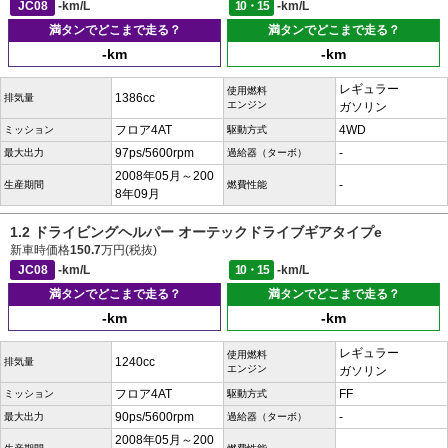
JC08
-km/L
10・15
-km/L
満タンでどこまで走る？
満タンでどこまで走る？
-km
-km
レギュラー
使用燃料
1386cc
排気量
エンジン
ガソリン
フロア4AT
4WD
ミッション
駆動方式
97ps/5600rpm
-
最大出力
過給器（ターボ）
2008年05月～200
-
生産期間
燃費性能
8年09月
1.2 ドライビングヘルパー オーテックドライブギアタイプe
新車時価格
150.7
万円(税抜)
JC08
-km/L
10・15
-km/L
満タンでどこまで走る？
満タンでどこまで走る？
-km
-km
レギュラー
使用燃料
1240cc
排気量
エンジン
ガソリン
フロア4AT
FF
ミッション
駆動方式
90ps/5600rpm
-
最大出力
過給器（ターボ）
2008年05月～200