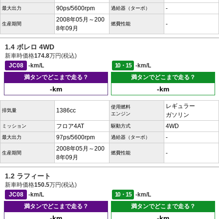
90ps/5600rpm
-
最大出力
過給器（ターボ）
2008年05月～200
-
生産期間
燃費性能
8年09月
1.4 ボレロ 4WD
新車時価格
174.8
万円(税込)
JC08
-km/L
10・15
-km/L
満タンでどこまで走る？
満タンでどこまで走る？
-km
-km
レギュラー
使用燃料
1386cc
排気量
エンジン
ガソリン
フロア4AT
4WD
ミッション
駆動方式
97ps/5600rpm
-
最大出力
過給器（ターボ）
2008年05月～200
-
生産期間
燃費性能
8年09月
1.2 ラフィート
新車時価格
150.5
万円(税込)
JC08
-km/L
10・15
-km/L
満タンでどこまで走る？
満タンでどこまで走る？
-km
-km