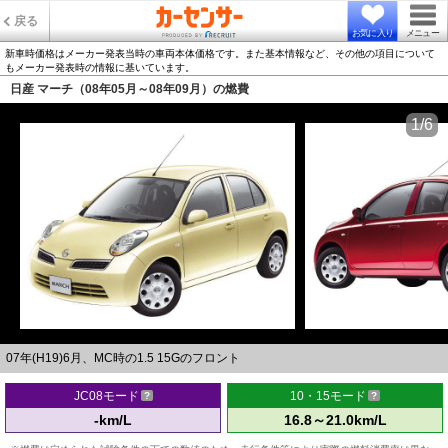
戻る
お気に入り
メニュー
新車時価格はメーカー発表当時の車両本体価格です。また基本情報など、その他の項目について
もメーカー発表時の情報に基いています。
日産 マーチ（08年05月～08年09月）の燃費
1/6
07年(H19)6月、MC時の1.5 15Gのフロント
JC08モード
10・15モード
-km/L
16.8～21.0km/L