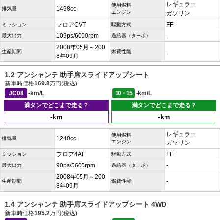
レギュラー
使用燃料
1498cc
排気量
エンジン
ガソリン
フロアCVT
FF
ミッション
駆動方式
109ps/6000rpm
-
最大出力
過給器（ターボ）
2008年05月～200
-
生産期間
燃費性能
8年09月
1.2 アンシャンテ 助手席スライドアップシート
新車時価格
169.8
万円(税込)
JC08
-km/L
10・15
-km/L
満タンでどこまで走る？
満タンでどこまで走る？
-km
-km
レギュラー
使用燃料
1240cc
排気量
エンジン
ガソリン
フロア4AT
FF
ミッション
駆動方式
90ps/5600rpm
-
最大出力
過給器（ターボ）
2008年05月～200
-
生産期間
燃費性能
8年09月
1.4 アンシャンテ 助手席スライドアップシート 4WD
新車時価格
195.2
万円(税込)