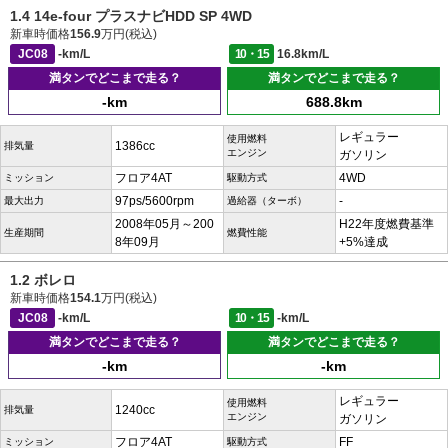
1.4 14e-four プラスナビHDD SP 4WD
新車時価格
156.9
万円(税込)
JC08
-km/L
10・15
16.8km/L
満タンでどこまで走る？
満タンでどこまで走る？
-km
688.8km
レギュラー
使用燃料
1386cc
排気量
エンジン
ガソリン
フロア4AT
4WD
ミッション
駆動方式
97ps/5600rpm
-
最大出力
過給器（ターボ）
2008年05月～200
H22年度燃費基準
生産期間
燃費性能
8年09月
+5%達成
1.2 ボレロ
新車時価格
154.1
万円(税込)
JC08
-km/L
10・15
-km/L
満タンでどこまで走る？
満タンでどこまで走る？
-km
-km
レギュラー
使用燃料
1240cc
排気量
エンジン
ガソリン
フロア4AT
FF
ミッション
駆動方式