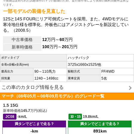
※燃費は定められた試験条件の下での数値のため、走行条件等により実際の燃料消費率は異な
ります。
一部モデルの装備を見直した
12Sと14S FOURにリア可倒式シートを採用。また、4WDモデルに
寒冷地仕様を標準化、外板色にはアメジストグレーを新設定してい
る。（2008.5）
中古車価格
12
万円～
60
万円
100
万円～
201
万円
新車時価格
ハッチバック
ボディタイプ
3725x1660x1525/他
全長x全幅x全高(mm)
90～110馬力
FF/4WD
最高出力
駆動方式
1240～1498cc
5名
排気量
乗車定員
この車のカタログ情報を見る
マーチ（08年05月～08年09月モデル）のグレード一覧
1.5 15G
新車時価格
145.7
万円(税込)
JC08
-km/L
10・15
19.8km/L
満タンでどこまで走る？
満タンでどこまで走る？
-km
891km