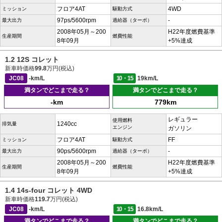
フロア4AT
4WD
ミッション
駆動方式
97ps/5600rpm
-
最大出力
過給器（ターボ）
2008年05月～200
H22年度燃費基準
生産期間
燃費性能
8年09月
+5%達成
1.2 12S コレット
新車時価格
99.8
万円(税込)
JC08
-km/L
10・15
19km/L
満タンでどこまで走る？
満タンでどこまで走る？
-km
779km
レギュラー
使用燃料
1240cc
排気量
エンジン
ガソリン
フロア4AT
FF
ミッション
駆動方式
90ps/5600rpm
-
最大出力
過給器（ターボ）
2008年05月～200
H22年度燃費基準
生産期間
燃費性能
8年09月
+5%達成
1.4 14s-four コレット 4WD
新車時価格
119.7
万円(税込)
JC08
-km/L
10・15
16.8km/L
満タンでどこまで走る？
満タンでどこまで走る？