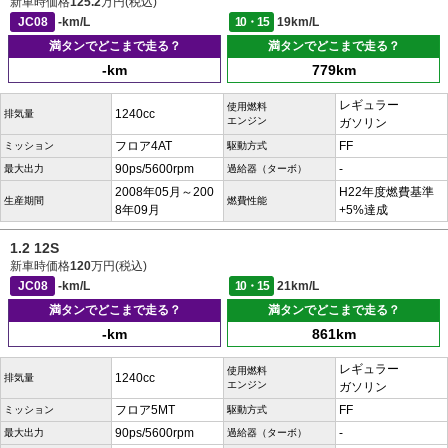
新車時価格
125.2
万円(税込)
JC08
-km/L
10・15
19km/L
満タンでどこまで走る？
満タンでどこまで走る？
-km
779km
レギュラー
使用燃料
1240cc
排気量
エンジン
ガソリン
フロア4AT
FF
ミッション
駆動方式
90ps/5600rpm
-
最大出力
過給器（ターボ）
2008年05月～200
H22年度燃費基準
生産期間
燃費性能
8年09月
+5%達成
1.2 12S
新車時価格
120
万円(税込)
JC08
-km/L
10・15
21km/L
満タンでどこまで走る？
満タンでどこまで走る？
-km
861km
レギュラー
使用燃料
1240cc
排気量
エンジン
ガソリン
フロア5MT
FF
ミッション
駆動方式
90ps/5600rpm
-
最大出力
過給器（ターボ）