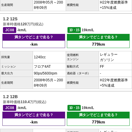
2008年05月～200
H22年度燃費基準
生産期間
燃費性能
8年09月
+15%達成
1.2 12S
新車時価格
120
万円(税込)
JC08
-km/L
10・15
19km/L
満タンでどこまで走る？
満タンでどこまで走る？
-km
779km
レギュラー
使用燃料
1240cc
排気量
エンジン
ガソリン
フロア4AT
FF
ミッション
駆動方式
90ps/5600rpm
-
最大出力
過給器（ターボ）
2008年05月～200
H22年度燃費基準
生産期間
燃費性能
8年09月
+5%達成
1.2 12B
新車時価格
110.4
万円(税込)
JC08
-km/L
10・15
19km/L
満タンでどこまで走る？
満タンでどこまで走る？
-km
779km