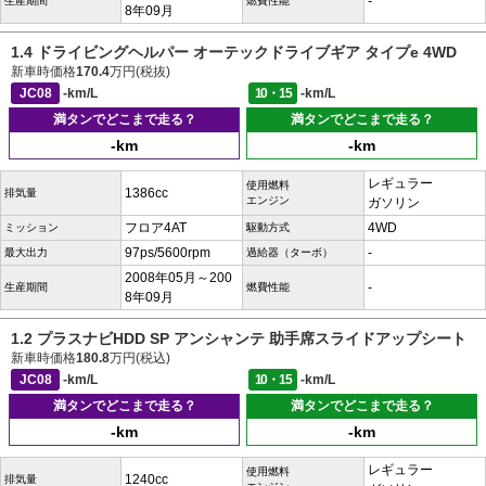
-
生産期間
燃費性能
8年09月
1.4 ドライビングヘルパー オーテックドライブギア タイプe 4WD
新車時価格
170.4
万円(税抜)
JC08
-km/L
10・15
-km/L
満タンでどこまで走る？
満タンでどこまで走る？
-km
-km
レギュラー
使用燃料
1386cc
排気量
エンジン
ガソリン
フロア4AT
4WD
ミッション
駆動方式
97ps/5600rpm
-
最大出力
過給器（ターボ）
2008年05月～200
-
生産期間
燃費性能
8年09月
1.2 プラスナビHDD SP アンシャンテ 助手席スライドアップシート
新車時価格
180.8
万円(税込)
JC08
-km/L
10・15
-km/L
満タンでどこまで走る？
満タンでどこまで走る？
-km
-km
レギュラー
使用燃料
1240cc
排気量