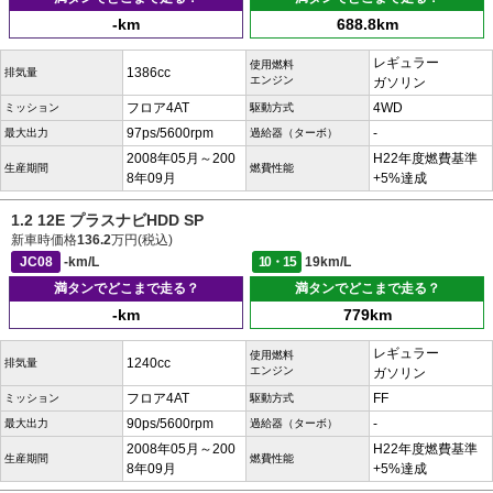
-km
688.8km
レギュラー
使用燃料
1386cc
排気量
エンジン
ガソリン
フロア4AT
4WD
ミッション
駆動方式
97ps/5600rpm
-
最大出力
過給器（ターボ）
2008年05月～200
H22年度燃費基準
生産期間
燃費性能
8年09月
+5%達成
1.2 12E プラスナビHDD SP
新車時価格
136.2
万円(税込)
JC08
-km/L
10・15
19km/L
満タンでどこまで走る？
満タンでどこまで走る？
-km
779km
レギュラー
使用燃料
1240cc
排気量
エンジン
ガソリン
フロア4AT
FF
ミッション
駆動方式
90ps/5600rpm
-
最大出力
過給器（ターボ）
2008年05月～200
H22年度燃費基準
生産期間
燃費性能
8年09月
+5%達成