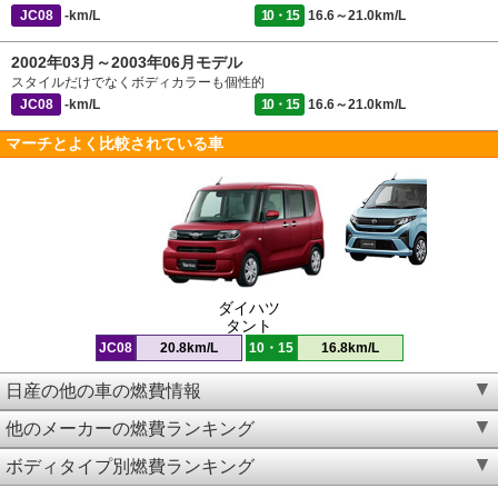
JC08
-km/L
10・15
16.6～21.0km/L
2002年03月～2003年06月モデル
スタイルだけでなくボディカラーも個性的
JC08
-km/L
10・15
16.6～21.0km/L
マーチとよく比較されている車
ダイハツ
タント
JC08
20.8km/L
10・15
16.8km/L
日産の他の車の燃費情報
他のメーカーの燃費ランキング
ボディタイプ別燃費ランキング