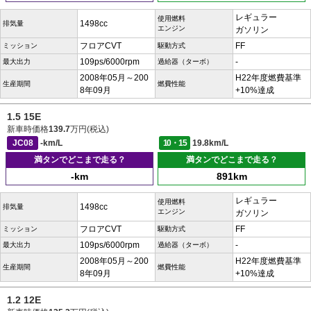
レギュラー
使用燃料
1498cc
排気量
エンジン
ガソリン
フロアCVT
FF
ミッション
駆動方式
109ps/6000rpm
-
最大出力
過給器（ターボ）
2008年05月～200
H22年度燃費基準
生産期間
燃費性能
8年09月
+10%達成
1.5 15E
新車時価格
139.7
万円(税込)
JC08
-km/L
10・15
19.8km/L
満タンでどこまで走る？
満タンでどこまで走る？
-km
891km
レギュラー
使用燃料
1498cc
排気量
エンジン
ガソリン
フロアCVT
FF
ミッション
駆動方式
109ps/6000rpm
-
最大出力
過給器（ターボ）
2008年05月～200
H22年度燃費基準
生産期間
燃費性能
8年09月
+10%達成
1.2 12E