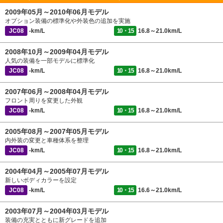
2009年05月～2010年06月モデル
オプション装備の標準化や外装色の追加を実施
JC08
-km/L
10・15
16.8～21.0km/L
2008年10月～2009年04月モデル
人気の装備を一部モデルに標準化
JC08
-km/L
10・15
16.8～21.0km/L
2007年06月～2008年04月モデル
フロント周りを変更した外観
JC08
-km/L
10・15
16.8～21.0km/L
2005年08月～2007年05月モデル
内外装の変更と車種体系を整理
JC08
-km/L
10・15
16.8～21.0km/L
2004年04月～2005年07月モデル
新しいボディカラーを設定
JC08
-km/L
10・15
16.6～21.0km/L
2003年07月～2004年03月モデル
装備の充実とともに新グレードを追加