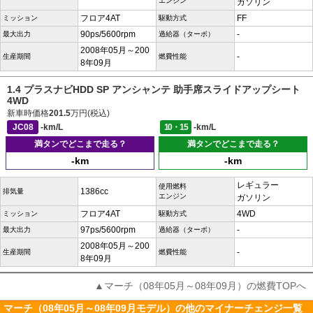
エンジン
ガソリン
フロア4AT
FF
ミッション
駆動方式
90ps/5600rpm
-
最大出力
過給器（ターボ）
2008年05月～200
-
生産期間
燃費性能
8年09月
1.4 プラスナビHDD SP アンシャンテ 助手席スライドアップシート
4WD
新車時価格
201.5
万円(税込)
JC08
-km/L
10・15
-km/L
満タンでどこまで走る？
満タンでどこまで走る？
-km
-km
レギュラー
使用燃料
1386cc
排気量
エンジン
ガソリン
フロア4AT
4WD
ミッション
駆動方式
97ps/5600rpm
-
最大出力
過給器（ターボ）
2008年05月～200
-
生産期間
燃費性能
8年09月
▲マーチ（08年05月～08年09月）の燃費TOPへ
マーチ（08年05月～08年09月モデル）の他のマイナーチェンジ一覧