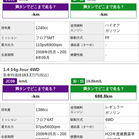
満タンでどこまで走る？
満タンでどこまで走る？
-km
-km
ハイオク
使用燃料
1240cc
排気量
エンジン
ガソリン
フロア5MT
FF
ミッション
駆動方式
110ps/6900rpm
-
最大出力
過給器（ターボ）
2008年05月～200
-
生産期間
燃費性能
8年09月
1.4 14g-four 4WD
新車時価格
163.3
万円(税込)
JC08
-km/L
10・15
16.8km/L
満タンでどこまで走る？
満タンでどこまで走る？
-km
688.8km
レギュラー
使用燃料
1386cc
排気量
エンジン
ガソリン
フロア4AT
4WD
ミッション
駆動方式
97ps/5600rpm
-
最大出力
過給器（ターボ）
2008年05月～200
H22年度燃費基準
生産期間
燃費性能