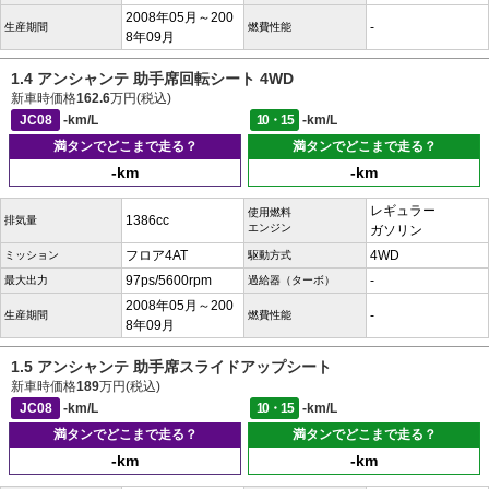
2008年05月～200
-
生産期間
燃費性能
8年09月
1.4 アンシャンテ 助手席回転シート 4WD
新車時価格
162.6
万円(税込)
JC08
-km/L
10・15
-km/L
満タンでどこまで走る？
満タンでどこまで走る？
-km
-km
レギュラー
使用燃料
1386cc
排気量
エンジン
ガソリン
フロア4AT
4WD
ミッション
駆動方式
97ps/5600rpm
-
最大出力
過給器（ターボ）
2008年05月～200
-
生産期間
燃費性能
8年09月
1.5 アンシャンテ 助手席スライドアップシート
新車時価格
189
万円(税込)
JC08
-km/L
10・15
-km/L
満タンでどこまで走る？
満タンでどこまで走る？
-km
-km