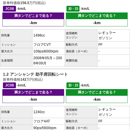
新車時価格
156.5
万円(税込)
JC08
-km/L
10・15
-km/L
満タンでどこまで走る？
満タンでどこまで走る？
-km
-km
レギュラー
使用燃料
1498cc
排気量
エンジン
ガソリン
フロアCVT
FF
ミッション
駆動方式
109ps/6000rpm
-
最大出力
過給器（ターボ）
2008年05月～200
-
生産期間
燃費性能
8年09月
1.2 アンシャンテ 助手席回転シート
新車時価格
142
万円(税込)
JC08
-km/L
10・15
-km/L
満タンでどこまで走る？
満タンでどこまで走る？
-km
-km
レギュラー
使用燃料
1240cc
排気量
エンジン
ガソリン
フロア4AT
FF
ミッション
駆動方式
90ps/5600rpm
-
最大出力
過給器（ターボ）