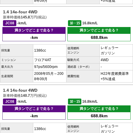
8年09月
+5%達成
1.4 14e-four 4WD
新車時価格
145.8
万円(税込)
JC08
-km/L
10・15
16.8km/L
満タンでどこまで走る？
満タンでどこまで走る？
-km
688.8km
レギュラー
使用燃料
1386cc
排気量
エンジン
ガソリン
フロア4AT
4WD
ミッション
駆動方式
97ps/5600rpm
-
最大出力
過給器（ターボ）
2008年05月～200
H22年度燃費基準
生産期間
燃費性能
8年09月
+5%達成
1.4 14s-four 4WD
新車時価格
140.7
万円(税込)
JC08
-km/L
10・15
16.8km/L
満タンでどこまで走る？
満タンでどこまで走る？
-km
688.8km
レギュラー
使用燃料
1386cc
排気量
エンジン
ガソリン