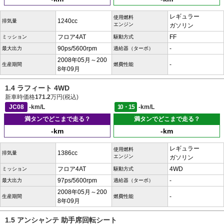
レギュラー
使用燃料
1240cc
排気量
エンジン
ガソリン
フロア4AT
FF
ミッション
駆動方式
90ps/5600rpm
-
最大出力
過給器（ターボ）
2008年05月～200
-
生産期間
燃費性能
8年09月
1.4 ラフィート 4WD
新車時価格
171.2
万円(税込)
JC08
-km/L
10・15
-km/L
満タンでどこまで走る？
満タンでどこまで走る？
-km
-km
レギュラー
使用燃料
1386cc
排気量
エンジン
ガソリン
フロア4AT
4WD
ミッション
駆動方式
97ps/5600rpm
-
最大出力
過給器（ターボ）
2008年05月～200
-
生産期間
燃費性能
8年09月
1.5 アンシャンテ 助手席回転シート