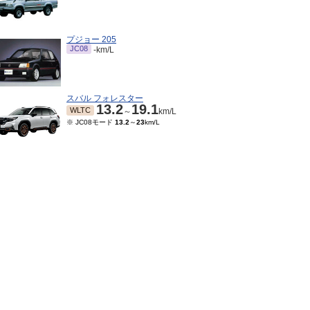
プジョー 205
JC08
-km/L
スバル フォレスター
13.2
19.1
WLTC
～
km/L
※ JC08モード
13.2
～
23
km/L