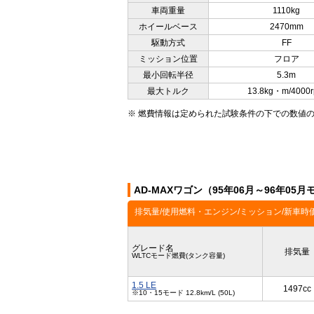
車両重量
1110kg
ホイールベース
2470mm
駆動方式
FF
ミッション位置
フロア
最小回転半径
5.3m
最大トルク
13.8kg・m/4000
※ 燃費情報は定められた試験条件の下での数値
AD-MAXワゴン（95年06月～96年0
排気量/使用燃料・エンジン/ミッション/新車時
グレード名
排気量
WLTCモード燃費(タンク容量)
1.5 LE
1497cc
※10・15モード 12.8km/L (50L)