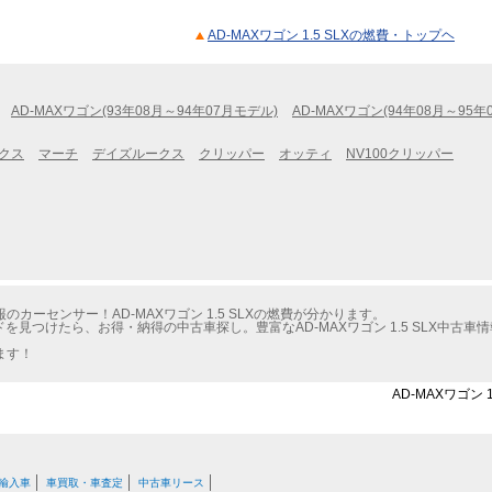
AD-MAXワゴン 1.5 SLXの燃費・トップヘ
AD-MAXワゴン(93年08月～94年07月モデル)
AD-MAXワゴン(94年08月～95年
クス
マーチ
デイズルークス
クリッパー
オッティ
NV100クリッパー
ーセンサー！AD-MAXワゴン 1.5 SLXの燃費が分かります。
ドを見つけたら、お得・納得の中古車探し。豊富なAD-MAXワゴン 1.5 SLX中古
ます！
AD-MAXワゴン
輸入車
車買取・車査定
中古車リース