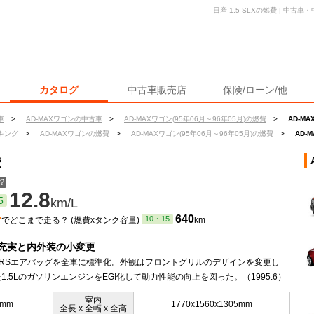
日産 1.5 SLXの燃費 | 中
カタログ
中古車販売店
保険/ローン/他
車
>
AD-MAXワゴンの中古車
>
AD-MAXワゴン(95年06月～96年05月)の燃費
>
AD-MA
キング
>
AD-MAXワゴンの燃費
>
AD-MAXワゴン(95年06月～96年05月)の燃費
>
AD-
費
？
12.8
5
km/L
ン
640
10・15
でどこまで走る？ (燃費xタンク容量)
km
充実と内外装の小変更
SRSエアバッグを全車に標準化。外観はフロントグリルのデザインを変更し
1.5LのガソリンエンジンをEGI化して動力性能の向上を図った。（1995.6）
室内
0mm
1770x1560x1305mm
全長 x 全幅 x 全高