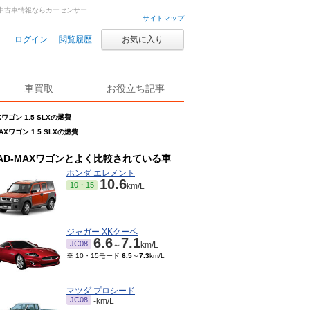
古車・中古車情報ならカーセンサー
サイトマップ
ログイン
閲覧履歴
お気に入り
車買取
お役立ち記事
Xワゴン 1.5 SLXの燃費
MAXワゴン 1.5 SLXの燃費
AD-MAXワゴンとよく比較されている車
ホンダ エレメント
10.6
10・15
km/L
ジャガー XKクーペ
6.6
7.1
JC08
～
km/L
※ 10・15モード
6.5
～
7.3
km/L
マツダ プロシード
JC08
-km/L