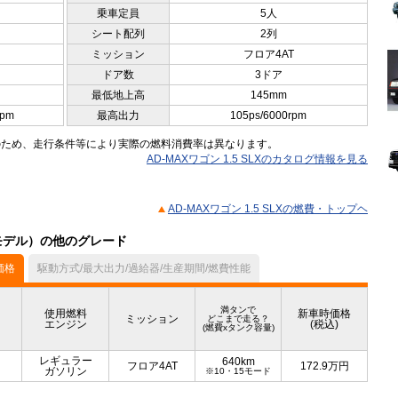
乗車定員
5人
シート配列
2列
ミッション
フロア4AT
ドア数
3ドア
最低地上高
145mm
rpm
最高出力
105ps/6000rpm
のため、走行条件等により実際の燃料消費率は異なります。
AD-MAXワゴン 1.5 SLXのカタログ情報を見る
AD-MAXワゴン 1.5 SLXの燃費・トップヘ
5月モデル）の他のグレード
価格
駆動方式/最大出力/過給器/生産期間/燃費性能
満タンで
使用燃料
新車時価格
ミッション
どこまで走る？
エンジン
(税込)
(燃費xタンク容量)
レギュラー
640km
フロア4AT
172.9
万円
ガソリン
※10・15モード