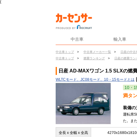
{
中古車
輸入車
中古車トップ
>
中古車メーカー一覧
>
日産の中古
中古車トップ
>
燃費ランキング
>
日産の燃費ラン
日産 AD-MAXワゴン 1.5 SLXの燃
WLTCモード、JC08モード、10・15モードとは
10・1
満タ
装備の
運転席
た。また
全長 x 全幅 x 全高
4270x1680x181