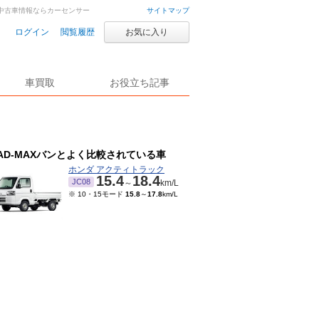
古車・中古車情報ならカーセンサー
サイトマップ
ログイン
閲覧履歴
お気に入り
車買取
お役立ち記事
AD-MAXバンとよく比較されている車
ホンダ アクティトラック
15.4
18.4
JC08
～
km/L
※ 10・15モード
15.8
～
17.8
km/L