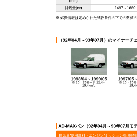
(mm)
排気量(cc)
1497～1680
※ 燃費情報は定められた試験条件の下での数値
（92年04月～93年07月）のマイナーチ
1998/04～1999/05
1997/05
※ 10・15モード
12.4
～
※ 10・15
15.4
km/L
15.4
AD-MAXバン（92年04月～93年07月
排気量/使用燃料・エンジン/ミッション/新車時