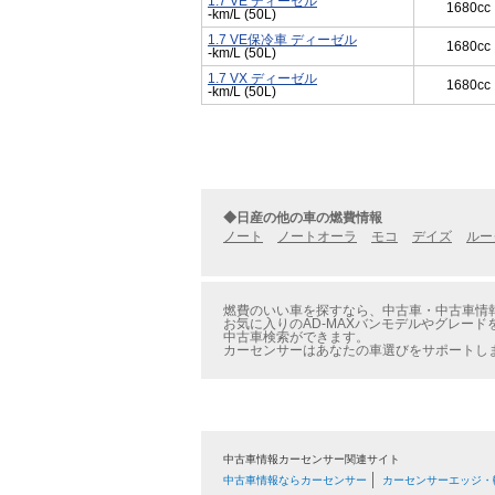
1.7 VE ディーゼル
1680cc
-km/L (50L)
1.7 VE保冷車 ディーゼル
1680cc
-km/L (50L)
1.7 VX ディーゼル
1680cc
-km/L (50L)
◆日産の他の車の燃費情報
ノート
ノートオーラ
モコ
デイズ
ルー
燃費のいい車を探すなら、中古車・中古車情報の
お気に入りのAD-MAXバンモデルやグレード
中古車検索ができます。
カーセンサーはあなたの車選びをサポートし
中古車情報カーセンサー関連サイト
中古車情報ならカーセンサー
カーセンサーエッジ・