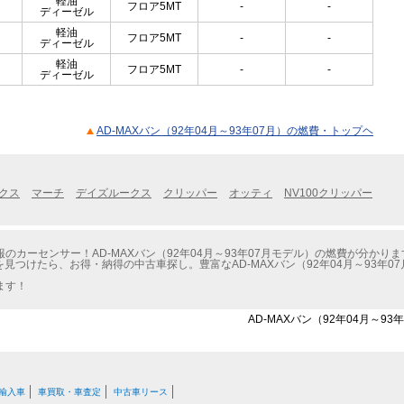
軽油
フロア5MT
-
-
ディーゼル
軽油
フロア5MT
-
-
ディーゼル
軽油
フロア5MT
-
-
ディーゼル
AD-MAXバン（92年04月～93年07月）の燃費・トップヘ
クス
マーチ
デイズルークス
クリッパー
オッティ
NV100クリッパー
カーセンサー！AD-MAXバン（92年04月～93年07月モデル）の燃費が分かりま
を見つけたら、お得・納得の中古車探し。豊富なAD-MAXバン（92年04月～93年
ます！
AD-MAXバン（92年04月～9
輸入車
車買取・車査定
中古車リース