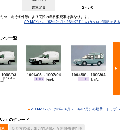
乗車定員
2～5名
のため、走行条件等により実際の燃料消費率は異なります。
AD-MAXバン（92年04月～93年07月）のカタログ情報を見る
ェンジ一覧
▶
～1998/03
1996/05～1997/04
1994/08～1996/04
1993/
モード
12.4
～
-
-
JC08
JC08
JC
km/L
km/L
km/L
AD-MAXバン（92年04月～93年07月）の燃費・トップヘ
モデル）のグレード
価格
駆動方式/最大出力/過給器/生産期間/燃費性能