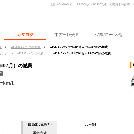
日産 AD-MAXバン（92年04月～93年07月）の燃費 | 中
カタログ
中古車販売店
保険/ローン/他
車
>
AD-MAXバンの中古車
>
AD-MAXバン(92年04月～93年07月)の燃費
キング
>
AD-MAXバンの燃費
>
AD-MAXバン(92年04月～93年07月)の燃費
3年07月）の燃費
？
-
km/L
最高出力(馬力)
55～94
10
駆動方式
FF