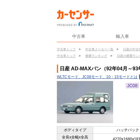
中古車
輸入車
中古車トップ
>
中古車メーカー一覧
>
日産の中古
中古車トップ
>
燃費ランキング
>
日産の燃費ラン
日産 AD-MAXバン（92年04月～9
WLTCモード、JC08モード、10・15モードとは
JC08
ボディタイプ
ハッチバック
全長x全幅x全高
4270x1680x18