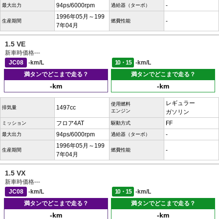
94ps/6000rpm
-
最大出力
過給器（ターボ）
1996年05月～199
-
生産期間
燃費性能
7年04月
1.5 VE
新車時価格
---
JC08
-km/L
10・15
-km/L
満タンでどこまで走る？
満タンでどこまで走る？
-km
-km
レギュラー
使用燃料
1497cc
排気量
エンジン
ガソリン
フロア4AT
FF
ミッション
駆動方式
94ps/6000rpm
-
最大出力
過給器（ターボ）
1996年05月～199
-
生産期間
燃費性能
7年04月
1.5 VX
新車時価格
---
JC08
-km/L
10・15
-km/L
満タンでどこまで走る？
満タンでどこまで走る？
-km
-km