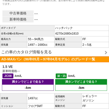
※燃費は定められた試験条件の下での数値のため、走行条件等により実際の燃料消費率は異な
ります。
中古車価格
---
新車時価格
---
ハッチバック
ボディタイプ
4270x1680x1810
全長x全幅x全高(mm)
55～94馬力
FF
最高出力
駆動方式
1497～1680cc
2～5名
排気量
乗車定員
この車のカタログ情報を見る
AD-MAXバン（96年05月～97年04月モデル）のグレード一覧
1.5 VE
新車時価格
---
JC08
-km/L
10・15
-km/L
満タンでどこまで走る？
満タンでどこまで走る？
-km
-km
レギュラー
使用燃料
1497cc
排気量
エンジン
ガソリン
フロア5MT
FF
ミッション
駆動方式