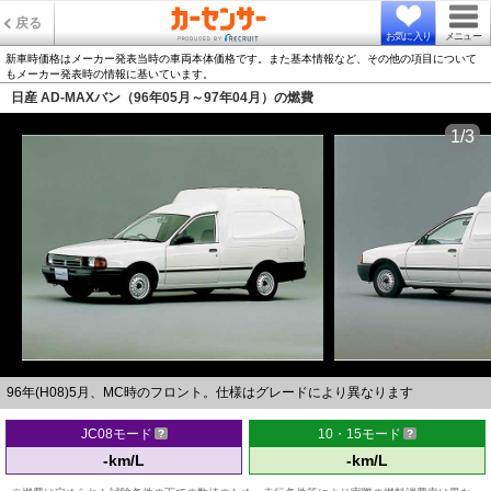
戻る
お気に入り
メニュー
新車時価格はメーカー発表当時の車両本体価格です。また基本情報など、その他の項目について
もメーカー発表時の情報に基いています。
日産 AD-MAXバン（96年05月～97年04月）の燃費
1/3
96年(H08)5月、MC時のフロント。仕様はグレードにより異なります
JC08モード
10・15モード
-km/L
-km/L