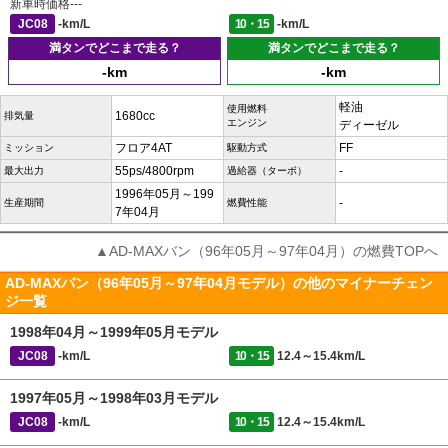
新車時価格
---
JC08
-km/L
10・15
-km/L
満タンでどこまで走る？
満タンでどこまで走る？
-km
-km
軽油
使用燃料
1680cc
排気量
エンジン
ディーゼル
フロア4AT
FF
ミッション
駆動方式
55ps/4800rpm
-
最大出力
過給器（ターボ）
1996年05月～199
-
生産期間
燃費性能
7年04月
▲AD-MAXバン（96年05月～97年04月）の燃費TOPへ
AD-MAXバン（96年05月～97年04月モデル）の他のマイナーチェン
ジ一覧
1998年04月～1999年05月モデル
JC08
-km/L
10・15
12.4～15.4km/L
1997年05月～1998年03月モデル
JC08
-km/L
10・15
12.4～15.4km/L