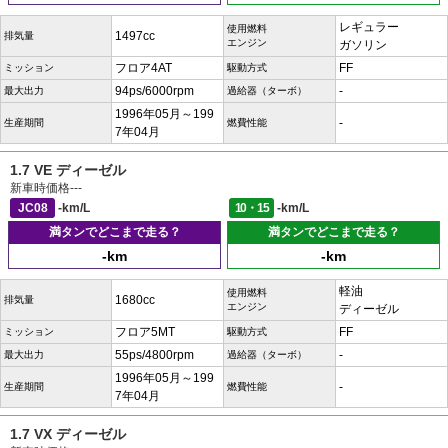
レギュラー
使用燃料
1497cc
排気量
エンジン
ガソリン
フロア4AT
FF
ミッション
駆動方式
94ps/6000rpm
-
最大出力
過給器（ターボ）
1996年05月～199
-
生産期間
燃費性能
7年04月
1.7 VE ディーゼル
新車時価格
---
JC08
-km/L
10・15
-km/L
満タンでどこまで走る？
満タンでどこまで走る？
-km
-km
軽油
使用燃料
1680cc
排気量
エンジン
ディーゼル
フロア5MT
FF
ミッション
駆動方式
55ps/4800rpm
-
最大出力
過給器（ターボ）
1996年05月～199
-
生産期間
燃費性能
7年04月
1.7 VX ディーゼル