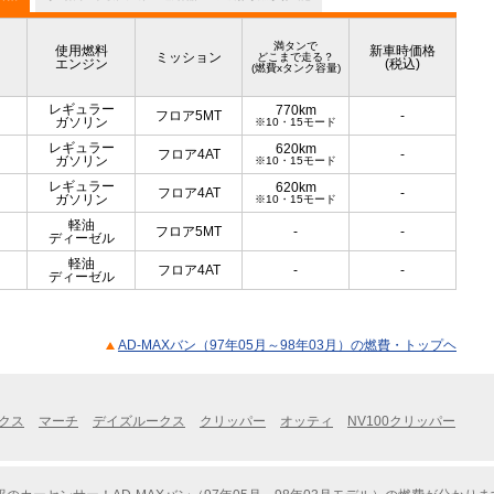
満タンで
使用燃料
新車時価格
ミッション
どこまで走る？
エンジン
(税込)
(燃費xタンク容量)
レギュラー
770km
フロア5MT
-
ガソリン
※10・15モード
レギュラー
620km
フロア4AT
-
ガソリン
※10・15モード
レギュラー
620km
フロア4AT
-
ガソリン
※10・15モード
軽油
フロア5MT
-
-
ディーゼル
軽油
フロア4AT
-
-
ディーゼル
AD-MAXバン（97年05月～98年03月）の燃費・トップヘ
クス
マーチ
デイズルークス
クリッパー
オッティ
NV100クリッパー