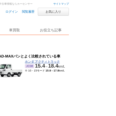
古車・中古車情報ならカーセンサー
サイトマップ
ログイン
閲覧履歴
お気に入り
車買取
お役立ち記事
AD-MAXバンとよく比較されている車
ホンダ アクティトラック
15.4
18.4
JC08
～
km/L
※ 10・15モード
15.8
～
17.8
km/L