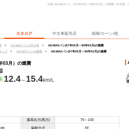
日産 AD-MAXバン（97年05月～98年03月）の燃費 | 中
カタログ
中古車販売店
保険/ローン/他
車
>
AD-MAXバンの中古車
>
AD-MAXバン(97年05月～98年03月)の燃費
キング
>
AD-MAXバンの燃費
>
AD-MAXバン(97年05月～98年03月)の燃費
8年03月）の燃費
？
12.4
15.4
5
～
km/L
最高出力(馬力)
76～100
0/他
駆動方式
FF