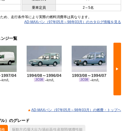
乗車定員
2～5名
のため、走行条件等により実際の燃料消費率は異なります。
AD-MAXバン（97年05月～98年03月）のカタログ情報を見る
ェンジ一覧
▶
～1997/04
1994/08～1996/04
1993/08～1994/07
1992/
-
-
-
JC08
JC08
JC
km/L
km/L
km/L
AD-MAXバン（97年05月～98年03月）の燃費・トップヘ
モデル）のグレード
価格
駆動方式/最大出力/過給器/生産期間/燃費性能