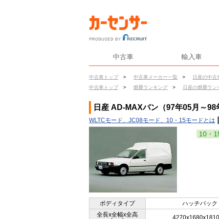
中古車
輸入車
中古車トップ
>
中古車メーカー一覧
>
日産の中古
中古車トップ
>
燃費ランキング
>
日産の燃費ラン
日産 AD-MAXバン（97年05月～9
WLTCモード、JC08モード、10・15モードとは
10・1
ボディタイプ
ハッチバック
全長x全幅x全高
4270x1680x181