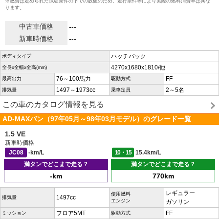
※燃費は定められた試験条件の下での数値のため、走行条件等により実際の燃料消費率は異な
ります。
中古車価格
---
新車時価格
---
ハッチバック
ボディタイプ
4270x1680x1810/他
全長x全幅x全高(mm)
76～100馬力
FF
最高出力
駆動方式
1497～1973cc
2～5名
排気量
乗車定員
この車のカタログ情報を見る
AD-MAXバン（97年05月～98年03月モデル）のグレード一覧
1.5 VE
新車時価格
---
JC08
-km/L
10・15
15.4km/L
満タンでどこまで走る？
満タンでどこまで走る？
-km
770km
レギュラー
使用燃料
1497cc
排気量
エンジン
ガソリン
フロア5MT
FF
ミッション
駆動方式