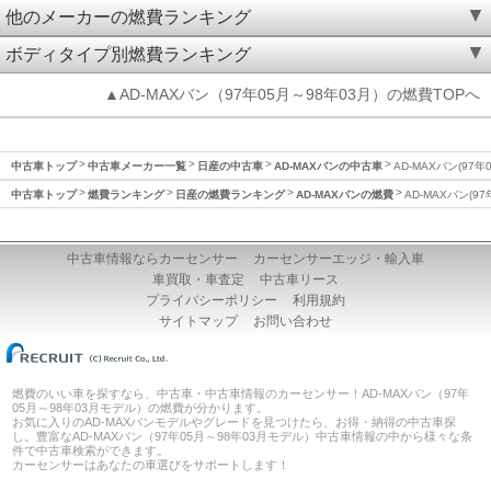
他のメーカーの燃費ランキング
ボディタイプ別燃費ランキング
▲AD-MAXバン（97年05月～98年03月）の燃費TOPへ
中古車トップ
中古車メーカー一覧
日産の中古車
AD-MAXバンの中古車
AD-MAXバン(97
中古車トップ
燃費ランキング
日産の燃費ランキング
AD-MAXバンの燃費
AD-MAXバン(9
中古車情報ならカーセンサー
カーセンサーエッジ・輸入車
車買取・車査定
中古車リース
プライバシーポリシー
利用規約
サイトマップ
お問い合わせ
燃費のいい車を探すなら、中古車・中古車情報のカーセンサー！AD-MAXバン（97年
05月～98年03月モデル）の燃費が分かります。
お気に入りのAD-MAXバンモデルやグレードを見つけたら、お得・納得の中古車探
し。豊富なAD-MAXバン（97年05月～98年03月モデル）中古車情報の中から様々な条
件で中古車検索ができます。
カーセンサーはあなたの車選びをサポートします！