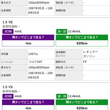
100ps/6000rpm
-
最大出力
過給器（ターボ）
1997年05月～199
-
生産期間
燃費性能
8年03月
1.5 VE
新車時価格
---
JC08
-km/L
10・15
12.4km/L
満タンでどこまで走る？
満タンでどこまで走る？
-km
620km
レギュラー
使用燃料
1497cc
排気量
エンジン
ガソリン
フロア4AT
FF
ミッション
駆動方式
100ps/6000rpm
-
最大出力
過給器（ターボ）
1997年05月～199
-
生産期間
燃費性能
8年03月
1.5 VX
新車時価格
---
JC08
-km/L
10・15
12.4km/L
満タンでどこまで走る？
満タンでどこまで走る？
-km
620km