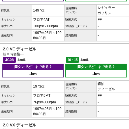
レギュラー
使用燃料
1497cc
排気量
エンジン
ガソリン
フロア4AT
FF
ミッション
駆動方式
100ps/6000rpm
-
最大出力
過給器（ターボ）
1997年05月～199
-
生産期間
燃費性能
8年03月
2.0 VE ディーゼル
新車時価格
---
JC08
-km/L
10・15
-km/L
満タンでどこまで走る？
満タンでどこまで走る？
-km
-km
軽油
使用燃料
1973cc
排気量
エンジン
ディーゼル
フロア5MT
FF
ミッション
駆動方式
76ps/4800rpm
-
最大出力
過給器（ターボ）
1997年05月～199
-
生産期間
燃費性能
8年03月
2.0 VX ディーゼル