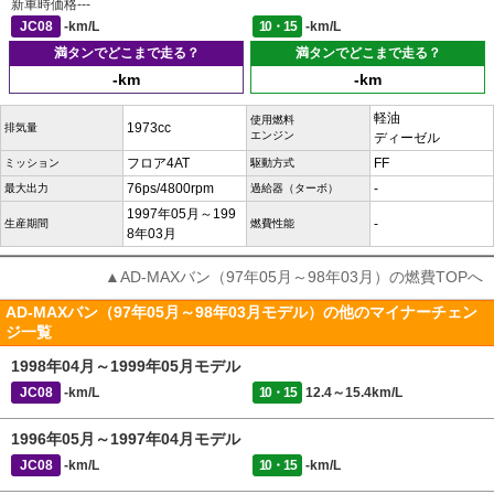
新車時価格
---
JC08
-km/L
10・15
-km/L
満タンでどこまで走る？
満タンでどこまで走る？
-km
-km
軽油
使用燃料
1973cc
排気量
エンジン
ディーゼル
フロア4AT
FF
ミッション
駆動方式
76ps/4800rpm
-
最大出力
過給器（ターボ）
1997年05月～199
-
生産期間
燃費性能
8年03月
▲AD-MAXバン（97年05月～98年03月）の燃費TOPへ
AD-MAXバン（97年05月～98年03月モデル）の他のマイナーチェン
ジ一覧
1998年04月～1999年05月モデル
JC08
-km/L
10・15
12.4～15.4km/L
1996年05月～1997年04月モデル
JC08
-km/L
10・15
-km/L