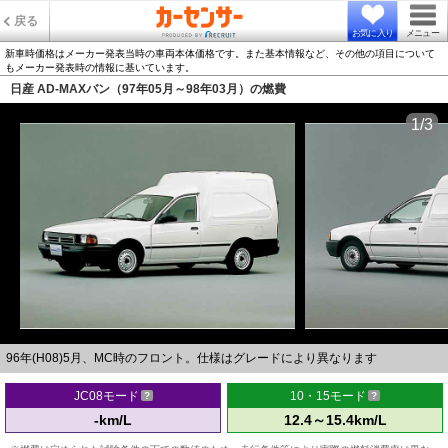
戻る
お気に入り
メニュー
新車時価格はメーカー発表当時の車両本体価格です。また基本情報など、その他の項目について
もメーカー発表時の情報に基いています。
日産 AD-MAXバン（97年05月～98年03月）の燃費
1/3
96年(H08)5月、MC時のフロント。仕様はグレードにより異なります
JC08モード
10・15モード
-km/L
12.4～15.4km/L