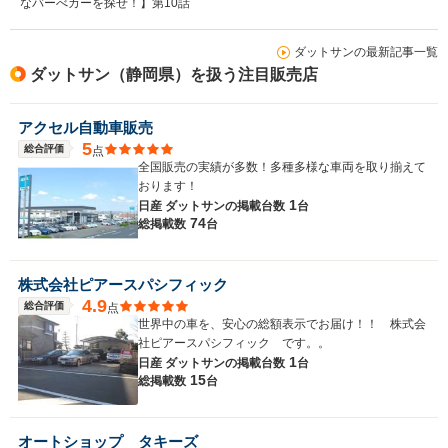
なバーべカーを探せ！】第10話
ダットサンの最新記事一覧
ダットサン（静岡県）を扱う注目販売店
アクセル自動車販売
5
総合評価
点
全国販売の実績が多数！多種多様な車両を取り揃えて
おります！
1
日産 ダットサンの
掲載台数
台
74
総掲載数
台
株式会社ピアースパシフィック
4.9
総合評価
点
世界中の車を、安心の総額表示でお届け！！ 株式会
社ピアースパシフィック です。。
1
日産 ダットサンの
掲載台数
台
15
総掲載数
台
オートショップ タキーズ