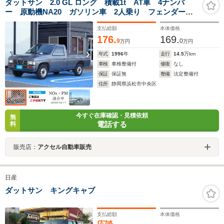
ダットサン 2.0 GL ロング 積載1t AT車 4ナンバ
ー 原動機NA20 ガソリン車 2人乗り フェンダーミ
ラー NOx・PM適合 ダットラ ダットサン
支払総額
本体価格
176.
169.
9
0
万円
万円
年式
1996
年
走行
14.5
万km
車検
車検整備付
修復
なし
保証
保証無
整備
法定整備付
住所
静岡県浜松市中央区
今すぐ在庫確認・見積依頼
無
電話する
料
販売店：
アクセル自動車販売
日産
ダットサン キングキャブ
支払総額
本体価格