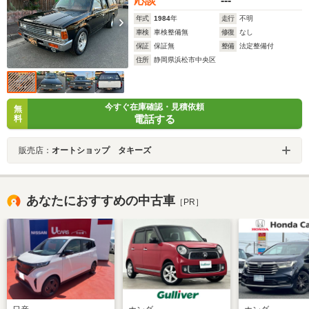
応談
---
年式
1984
年
走行
不明
車検
車検整備無
修復
なし
保証
保証無
整備
法定整備付
住所
静岡県浜松市中央区
今すぐ在庫確認・見積依頼
無
電話する
料
販売店：
オートショップ タキーズ
あなたにおすすめの中古車
［PR］