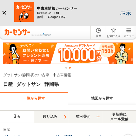
中古車情報カーセンサー
表示
Recruit Co., Ltd.
無料 － Google Play
履歴
お気に入り
メニュー
ダットサン(静岡県)の中古車・中古車情報
日産 ダットサン 静岡県
一覧から探す
地図から探す
更新時に
3
絞り込み
並べ替え
台
メール受信
日産