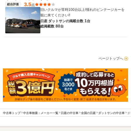
3.5
総合評価
点
旧いクルマが常時100台以上!憧れのビンテージカーを
観に来てください!!
1
日産 ダットサンの
掲載台数
台
80
総掲載数
台
ページトップへ
中古車トップ
中古車検索：メーカー一覧
日産の中古車
全国の日産
ダットサンの中古車
ダ