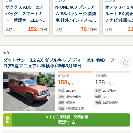
日産
ホンダ
ホンダ
サクラ X ABS エア
N-ONE 660 プレミア
オデッセイ 2.
バッグ スマートキ
ム SSパッケージ 禁煙
ルート EX 純
ー 禁煙車 LEDヘッ
車/社外7インチメモリ
チナビ/後席モ
ドライト 寒冷地仕
ナビ/フルセグ
フルセグTV/
152
79
3
総額：
.4
万円
総額：
.4
万円
総額：
様 ナビTV 全周囲
TV/Bluetooth/CD/DVD/SD/
ュー/ドラレコ/
カメラ
バックカメラ/シート
ヒーター/ステアリン
日産
グスイッチ/LEDオー
トライト/フォグラン
ダットサン 3.2 AX ダブルキャブ ディーゼル 4WD フ
ロア5速マニュアル車検令和8年3月30日
プ/純正フロアマット/
純正14インチAW/プッ
支払総額
本体価格
シュスタート/スマー
158
138.
0
万円
万円
トキー
年式
2001
年
走行
20.0
万km
車検
車検整備無
修復
なし
保証
保証無
整備
法定整備無
住所
静岡県富士市
今すぐ在庫確認・見積依頼
無
電話する
料