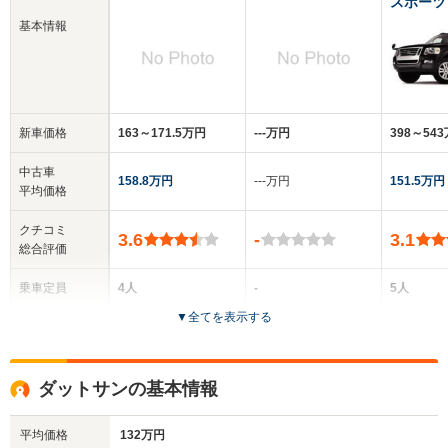
スポーツ
基本情報
新車価格
163～171.5万円
‐‐‐万円
398～54
中古車
158.8万円
‐‐‐万円
151.5万円
平均価格
クチコミ
3.6
-
3.1
総合評価
乗車定員
4人
-
5人
▼
全てを表示する
ドア数
2ドア
2～4ドア
4ドア
全高
全高
全
ダットサンの基本情報
1.69m
-m
1.
平均価格
132万円