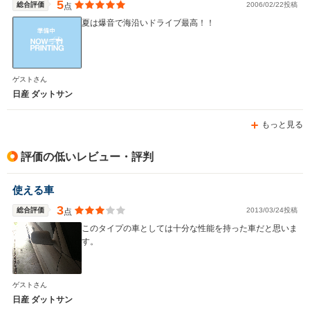
5
総合評価
2006/02/22投稿
点
夏は爆音で海沿いドライブ最高！！
ゲストさん
日産 ダットサン
もっと見る
評価の低いレビュー・評判
使える車
3
総合評価
2013/03/24投稿
点
このタイプの車としては十分な性能を持った車だと思いま
す。
ゲストさん
日産 ダットサン