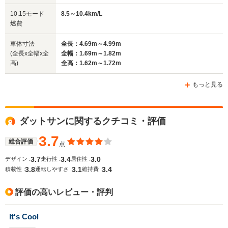
全幅
全幅
全
10.15モード
8.5～10.4km/L
サイズ
1.71m
-m
1.
燃費
全長
全長
(全長x全幅x全高)
4.92m～5m
-m
5.
車体寸法
全長：4.69m～4.99m
(全長x全幅x全
全幅：1.69m～1.82m
高)
全高：1.62m～1.72m
ホイールベース
ホイールベース
ホイー
-m
-m
もっと見る
ダットサンに関するクチコミ・評価
WLTCモード
-
-
-
燃費
3.7
総合評価
点
3.7
3.4
3.0
デザイン :
走行性 :
居住性 :
3.8
3.1
3.4
積載性 :
運転しやすさ :
維持費 :
排気量
2605cc
5600cc
4009～46
評価の高いレビュー・評判
駆動方式
4WD
FR、4WD
4WD
It's Cool