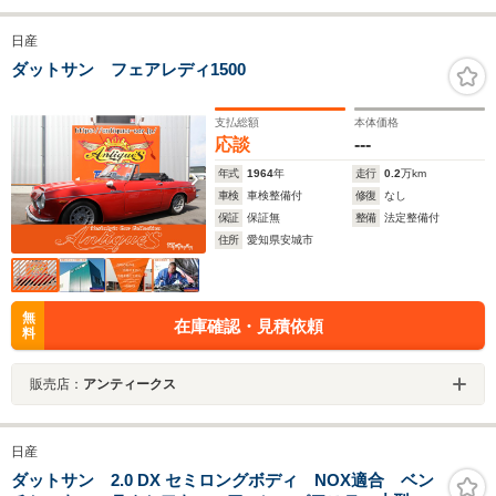
日産
ダットサン フェアレディ1500
支払総額
本体価格
応談
---
年式
1964
年
走行
0.2
万km
車検
車検整備付
修復
なし
保証
保証無
整備
法定整備付
住所
愛知県安城市
無
在庫確認・見積依頼
料
販売店：
アンティークス
日産
ダットサン 2.0 DX セミロングボディ NOX適合 ベン