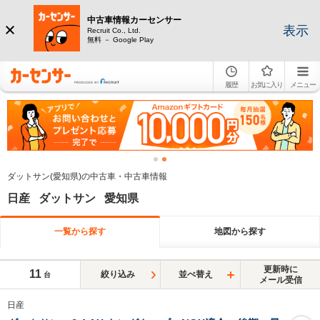
中古車情報カーセンサー
表示
Recruit Co., Ltd.
無料 － Google Play
履歴
お気に入り
メニュー
ダットサン(愛知県)の中古車・中古車情報
日産 ダットサン 愛知県
一覧から探す
地図から探す
更新時に
11
絞り込み
並べ替え
台
メール受信
日産