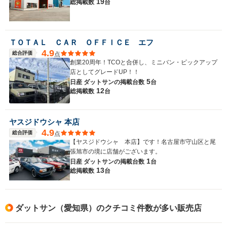
19
総掲載数
台
ＴＯＴＡＬ ＣＡＲ ＯＦＦＩＣＥ エフ
4.9
総合評価
点
創業20周年！TCOと合併し、ミニバン・ピックアップ
店としてグレードUP！！
5
日産 ダットサンの
掲載台数
台
12
総掲載数
台
ヤスジドウシャ 本店
4.9
総合評価
点
【ヤスジドウシャ 本店】です！名古屋市守山区と尾
張旭市の境に店舗がございます。
1
日産 ダットサンの
掲載台数
台
13
総掲載数
台
ダットサン（愛知県）のクチコミ件数が多い販売店