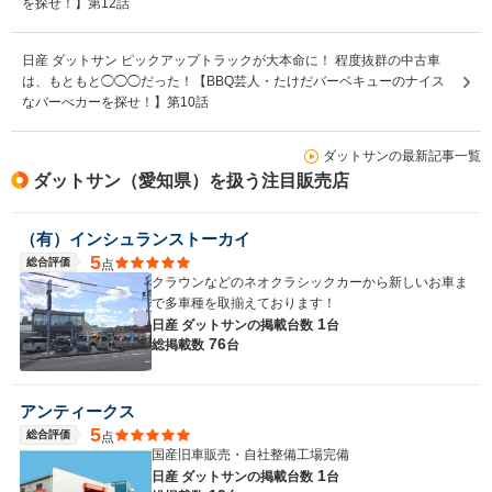
を探せ！】第12話
日産 ダットサン ピックアップトラックが大本命に！ 程度抜群の中古車
は、もともと◯◯◯だった！【BBQ芸人・たけだバーベキューのナイス
なバーべカーを探せ！】第10話
ダットサンの最新記事一覧
ダットサン（愛知県）を扱う注目販売店
（有）インシュランストーカイ
5
総合評価
点
クラウンなどのネオクラシックカーから新しいお車ま
で多車種を取揃えております！
1
日産 ダットサンの
掲載台数
台
76
総掲載数
台
アンティークス
5
総合評価
点
国産旧車販売・自社整備工場完備
1
日産 ダットサンの
掲載台数
台