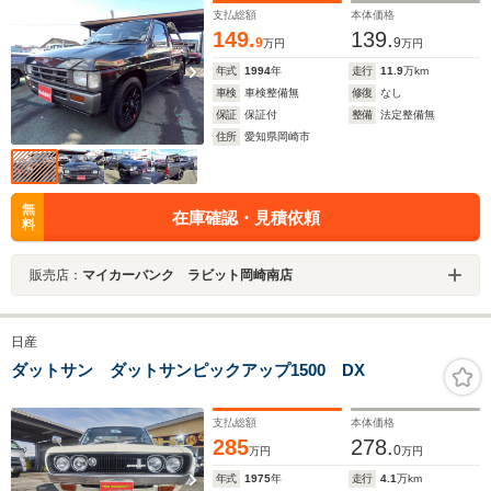
支払総額
本体価格
149.
139.
9
9
万円
万円
年式
1994
年
走行
11.9
万km
車検
車検整備無
修復
なし
保証
保証付
整備
法定整備無
住所
愛知県岡崎市
無
在庫確認・見積依頼
料
販売店：
マイカーバンク ラビット岡崎南店
日産
ダットサン ダットサンピックアップ1500 DX
支払総額
本体価格
285
278.
0
万円
万円
年式
1975
年
走行
4.1
万km