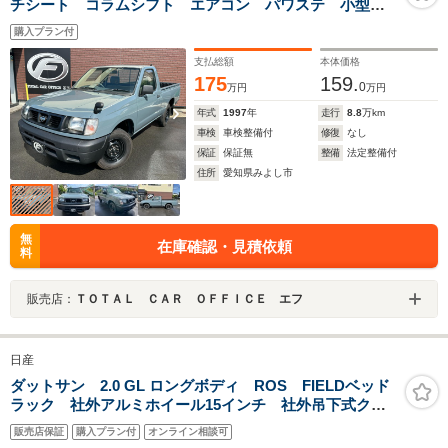
チシート コラムシフト エアコン パワステ 小型貨
物 4ナンバー車 1000キログラム積載 グリルバンパー
購入プラン付
荷台チッピング塗装
支払総額
本体価格
175
159.
0
万円
万円
年式
1997
年
走行
8.8
万km
車検
車検整備付
修復
なし
保証
保証無
整備
法定整備付
住所
愛知県みよし市
無
在庫確認・見積依頼
料
販売店：
ＴＯＴＡＬ ＣＡＲ ＯＦＦＩＣＥ エフ
日産
ダットサン 2.0 GL ロングボディ ROS FIELDベッド
ラック 社外アルミホイール15インチ 社外吊下式クー
ラー 取説保証書 記録簿後日
販売店保証
購入プラン付
オンライン相談可