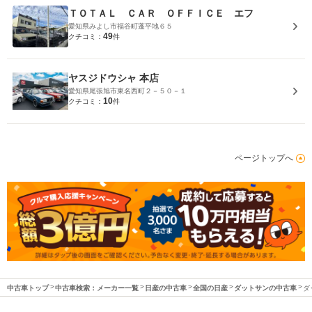
ＴＯＴＡＬ ＣＡＲ ＯＦＦＩＣＥ エフ
愛知県みよし市福谷町蓬平地６５
49
クチコミ：
件
ヤスジドウシャ 本店
愛知県尾張旭市東名西町２－５０－１
10
クチコミ：
件
ページトップへ
中古車トップ
中古車検索：メーカー一覧
日産の中古車
全国の日産
ダットサンの中古車
ダ