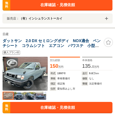
無
在庫確認・見積依頼
料
販売店：
（有）インシュランストーカイ
日産
ダットサン 2.0 DX セミロングボディ NOX適合 ベン
チシート コラムシフト エアコン パワステ 小型貨
物 4ナンバー車 1000キログラム積載 グリルバンパー
購入プラン付
荷台チッピング塗装
支払総額
本体価格
150
135.
0
万円
万円
年式
1997
年
走行
9.8
万km
車検
車検整備付
修復
なし
保証
保証無
整備
法定整備付
住所
愛知県みよし市
無
在庫確認・見積依頼
料