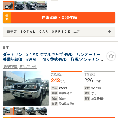
無
在庫確認・見積依頼
料
販売店：
ＴＯＴＡＬ ＣＡＲ ＯＦＦＩＣＥ エフ
日産
ダットサン 2.4 AX ダブルキャブ 4WD ワンオーナー
整備記録簿 5速MT 切り替式4WD 取説/メンテナンス
ノート タイミングチェーン ガソリン車 キーレスキ
販売店保証
購入プラン付
ー 走行54000キロ
支払総額
本体価格
243
226.
0
万円
万円
年式
1999
年
走行
5.4
万km
車検
車検整備付
修復
なし
保証
保証付
整備
法定整備付
住所
愛知県大府市