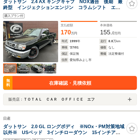
ダットサン 2.4 AX キングキャブ NOX適合 後期 最
終型 インジェクションエンジン コラムシフト エア
コン 社外ホイール
購入プラン付
支払総額
本体価格
170
155.
0
万円
万円
年式
1999
年
走行
8.8
万km
車検
'27/01
修復
なし
保証
保証無
整備
法定整備付
住所
愛知県みよし市
無
在庫確認・見積依頼
料
販売店：
ＴＯＴＡＬ ＣＡＲ ＯＦＦＩＣＥ エフ
日産
ダットサン 2.0 GL ロングボディ ※NOx・PM対策地域
以外※ USベッド 3インチローダウン 15インチアル
ミ USベッド リアスムージング 純正エアコン ベ