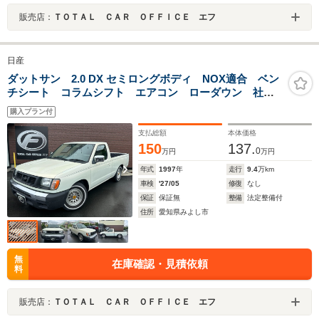
販売店：
ＴＯＴＡＬ ＣＡＲ ＯＦＦＩＣＥ エフ
日産
ダットサン 2.0 DX セミロングボディ NOX適合 ベン
チシート コラムシフト エアコン ローダウン 社外
ホイール ETC Bluetoothオーディオ
購入プラン付
支払総額
本体価格
150
137.
0
万円
万円
年式
1997
年
走行
9.4
万km
車検
'27/05
修復
なし
保証
保証無
整備
法定整備付
住所
愛知県みよし市
無
在庫確認・見積依頼
料
販売店：
ＴＯＴＡＬ ＣＡＲ ＯＦＦＩＣＥ エフ