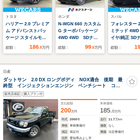
トヨタ
ホンダ
スバル
ハリアー 2.0 プレミア
N-WGN 660 カスタム
フォレスター 2.
ム アドバンストパッ
G ターボパッケージ
ミテッド 4WD
ケージ スタイルモー
4WD 4WD SDナ
イヤ/純正 SD
ヴ JBL/純正 9インチ
ビ バックカメラ
突安全装置/シ
186
99
1
総額：
.9
万円
総額：
.9
万円
総額：
ナビ/トヨタセーフテ
CTBA 禁煙車 ハー
ーター 前席/
ィセンス/シートヒー
フレザーシート スマ
防止支援システ
ター 前席/車線逸脱防
ートキー HID シー
ート ハーフレ
日産
止支援システム/シー
トヒーター ETC ク
ッドランプ
ト ハーフレザー/電動
ルコン 純正14イン
LED/Bluetoo
ダットサン 2.0 DX ロングボディ NOX適合 後期 最
終型 インジェクションエンジン ベンチシート コラ
バックド
チアルミ オートライ
続/ETC/EBD付
ムシフト エアコン ロングベッド 荷台坊傷塗装 シ
ア/Bluetooth接
ト パワーステアリン
滑り防止装置
販売店保証
購入プラン付
ート張替
続/ETC/EBD付ABS
グ
支払総額
本体価格
200
185.
0
万円
万円
年式
2000
年
走行
11.7
万km
車検
車検整備付
修復
なし
保証
保証付
整備
法定整備付
住所
愛知県みよし市