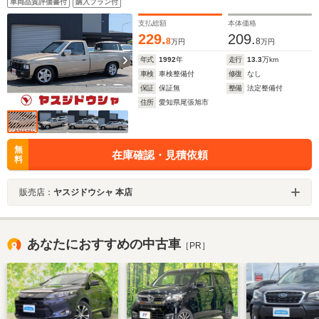
車両品質評価書付
購入プラン付
ンチシート 社外テール シャンパンゴールド全塗装済
み
支払総額
本体価格
229.
209.
8
8
万円
万円
年式
1992
年
走行
13.3
万km
車検
車検整備付
修復
なし
保証
保証無
整備
法定整備付
住所
愛知県尾張旭市
無
在庫確認・見積依頼
料
販売店：
ヤスジドウシャ 本店
あなたにおすすめの中古車
［PR］