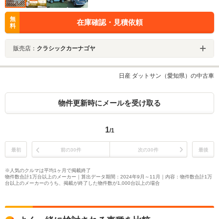
無
在庫確認・見積依頼
料
販売店：
クラシックカーナゴヤ
日産 ダットサン（愛知県）の中古車
物件更新時にメールを受け取る
1
/1
最初
前の30件
次の30件
最後
※人気のクルマは平均1ヶ月で掲載終了
物件数合計1万台以上のメーカー｜算出データ期間：2024年9月～11月｜内容：物件数合計1万
台以上のメーカーのうち、掲載が終了した物件数が1,000台以上の場合