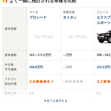
よく一緒に検討される車種を比較
マツダ
米国日産
フォード
プロシード
タイタン
エクスプ
スポーツ
基本情報
新車価格
163～171.5万円
‐‐‐万円
398～54
中古車
158.8万円
‐‐‐万円
151.5万円
平均価格
クチコミ
3.6
-
3.1
総合評価
乗車定員
4人
-
5人
▼
全てを表示する
ドア数
2ドア
2～4ドア
4ドア