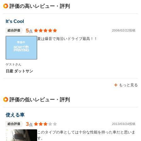
評価の高いレビュー・評判
駆動方式
4WD
FR、4WD
4WD
It's Cool
5
総合評価
2006/02/22投稿
点
夏は爆音で海沿いドライブ最高！！
ゲストさん
日産 ダットサン
もっと見る
評価の低いレビュー・評判
使える車
3
総合評価
2013/03/24投稿
点
このタイプの車としては十分な性能を持った車だと思いま
す。