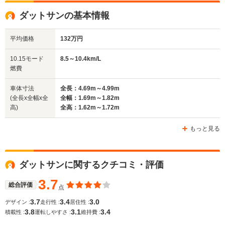
全高
全高
全
ダットサンの基本情報
1.69m
-m
1.
平均価格
132万円
全幅
全幅
全
10.15モード
8.5～10.4km/L
サイズ
1.71m
-m
1.
燃費
全長
全長
(全長x全幅x全高)
4.92m～5m
-m
5.
車体寸法
全長：4.69m～4.99m
(全長x全幅x全
全幅：1.69m～1.82m
高)
全高：1.62m～1.72m
ホイールベース
ホイールベース
ホイー
-m
-m
もっと見る
ダットサンに関するクチコミ・評価
WLTCモード
-
-
-
燃費
3.7
総合評価
点
3.7
3.4
3.0
デザイン :
走行性 :
居住性 :
3.8
3.1
3.4
積載性 :
運転しやすさ :
維持費 :
排気量
2605cc
5600cc
4009～46