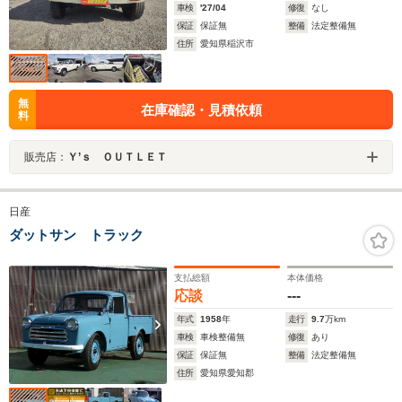
車検
'27/04
修復
なし
保証
保証無
整備
法定整備無
住所
愛知県稲沢市
無
在庫確認・見積依頼
料
販売店：
Ｙ’ｓ ＯＵＴＬＥＴ
日産
ダットサン トラック
支払総額
本体価格
応談
---
年式
1958
年
走行
9.7
万km
車検
車検整備無
修復
あり
保証
保証無
整備
法定整備無
住所
愛知県愛知郡