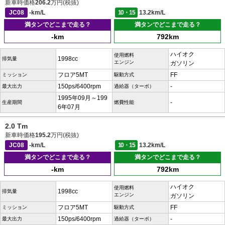
新車時価格
206.2
万円(税抜)
JC08
-km/L
10・15
13.2km/L
満タンでどこまで走る？
満タンでどこまで走る？
-km
792km
ハイオク
使用燃料
1998cc
排気量
エンジン
ガソリン
フロア5MT
FF
ミッション
駆動方式
150ps/6400rpm
-
最大出力
過給器（ターボ）
1995年09月～199
-
生産期間
燃費性能
6年07月
2.0 Tm
新車時価格
195.2
万円(税抜)
JC08
-km/L
10・15
13.2km/L
満タンでどこまで走る？
満タンでどこまで走る？
-km
792km
ハイオク
使用燃料
1998cc
排気量
エンジン
ガソリン
フロア5MT
FF
ミッション
駆動方式
150ps/6400rpm
-
最大出力
過給器（ターボ）