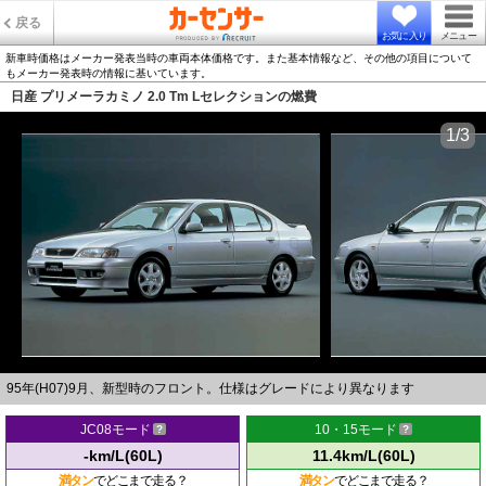
戻る
お気に入り
メニュー
新車時価格はメーカー発表当時の車両本体価格です。また基本情報など、その他の項目について
もメーカー発表時の情報に基いています。
日産 プリメーラカミノ 2.0 Tm Lセレクションの燃費
1/3
95年(H07)9月、新型時のフロント。仕様はグレードにより異なります
JC08モード
10・15モード
-km/L(60L)
11.4km/L(60L)
満タン
でどこまで走る？
満タン
でどこまで走る？