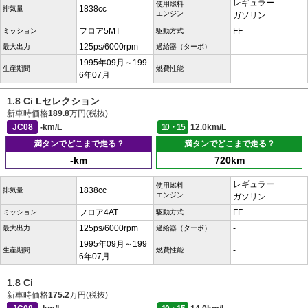
レギュラー
使用燃料
1838cc
排気量
エンジン
ガソリン
フロア5MT
FF
ミッション
駆動方式
125ps/6000rpm
-
最大出力
過給器（ターボ）
1995年09月～199
-
生産期間
燃費性能
6年07月
1.8 Ci Lセレクション
新車時価格
189.8
万円(税抜)
JC08
-km/L
10・15
12.0km/L
満タンでどこまで走る？
満タンでどこまで走る？
-km
720km
レギュラー
使用燃料
1838cc
排気量
エンジン
ガソリン
フロア4AT
FF
ミッション
駆動方式
125ps/6000rpm
-
最大出力
過給器（ターボ）
1995年09月～199
-
生産期間
燃費性能
6年07月
1.8 Ci
新車時価格
175.2
万円(税抜)