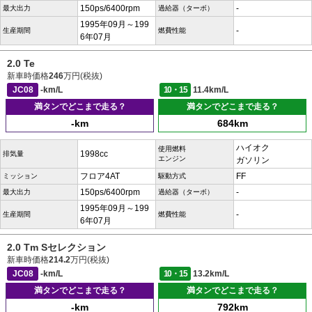
150ps/6400rpm
-
最大出力
過給器（ターボ）
1995年09月～199
-
生産期間
燃費性能
6年07月
2.0 Te
新車時価格
246
万円(税抜)
JC08
-km/L
10・15
11.4km/L
満タンでどこまで走る？
満タンでどこまで走る？
-km
684km
ハイオク
使用燃料
1998cc
排気量
エンジン
ガソリン
フロア4AT
FF
ミッション
駆動方式
150ps/6400rpm
-
最大出力
過給器（ターボ）
1995年09月～199
-
生産期間
燃費性能
6年07月
2.0 Tm Sセレクション
新車時価格
214.2
万円(税抜)
JC08
-km/L
10・15
13.2km/L
満タンでどこまで走る？
満タンでどこまで走る？
-km
792km