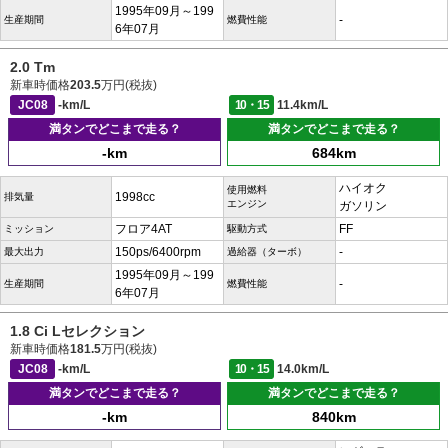
1995年09月～199
-
生産期間
燃費性能
6年07月
2.0 Tm
新車時価格
203.5
万円(税抜)
JC08
-km/L
10・15
11.4km/L
満タンでどこまで走る？
満タンでどこまで走る？
-km
684km
ハイオク
使用燃料
1998cc
排気量
エンジン
ガソリン
フロア4AT
FF
ミッション
駆動方式
150ps/6400rpm
-
最大出力
過給器（ターボ）
1995年09月～199
-
生産期間
燃費性能
6年07月
1.8 Ci Lセレクション
新車時価格
181.5
万円(税抜)
JC08
-km/L
10・15
14.0km/L
満タンでどこまで走る？
満タンでどこまで走る？
-km
840km