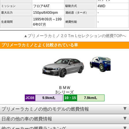
フロア4AT
4WD
ミッション
駆動方式
150ps/6400rpm
-
最大出力
過給器（ターボ）
1995年09月～199
-
生産期間
燃費性能
6年07月
▲プリメーラカミノ 2.0 Tm Lセレクションの燃費TOPへ
プリメーラカミノとよく比較されている車
ＢＭＷ
3シリーズ
JC08
9.9km/L
10・15
7.9km/L
プリメーラカミノの他のモデルの燃費情報
日産の他の車の燃費情報
他のメーカーの燃費ランキング