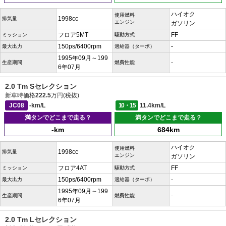
ハイオク
使用燃料
1998cc
排気量
エンジン
ガソリン
フロア5MT
FF
ミッション
駆動方式
150ps/6400rpm
-
最大出力
過給器（ターボ）
1995年09月～199
-
生産期間
燃費性能
6年07月
2.0 Tm Sセレクション
新車時価格
222.5
万円(税抜)
JC08
-km/L
10・15
11.4km/L
満タンでどこまで走る？
満タンでどこまで走る？
-km
684km
ハイオク
使用燃料
1998cc
排気量
エンジン
ガソリン
フロア4AT
FF
ミッション
駆動方式
150ps/6400rpm
-
最大出力
過給器（ターボ）
1995年09月～199
-
生産期間
燃費性能
6年07月
2.0 Tm Lセレクション