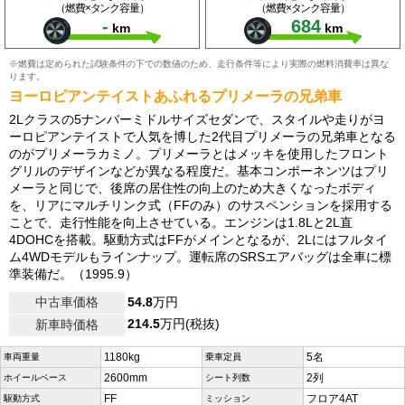
（燃費×タンク容量）
（燃費×タンク容量）
-
684
km
km
※燃費は定められた試験条件の下での数値のため、走行条件等により実際の燃料消費率は異な
ります。
ヨーロピアンテイストあふれるプリメーラの兄弟車
2Lクラスの5ナンバーミドルサイズセダンで、スタイルや走りがヨ
ーロピアンテイストで人気を博した2代目プリメーラの兄弟車となる
のがプリメーラカミノ。プリメーラとはメッキを使用したフロント
グリルのデザインなどが異なる程度だ。基本コンポーネンツはプリ
メーラと同じで、後席の居住性の向上のため大きくなったボディ
を、リアにマルチリンク式（FFのみ）のサスペンションを採用する
ことで、走行性能を向上させている。エンジンは1.8Lと2L直
4DOHCを搭載。駆動方式はFFがメインとなるが、2Lにはフルタイ
ム4WDモデルもラインナップ。運転席のSRSエアバッグは全車に標
準装備だ。（1995.9）
中古車価格
54.8
万円
214.5
万円(税抜)
新車時価格
1180kg
5名
車両重量
乗車定員
2600mm
2列
ホイールベース
シート列数
FF
フロア4AT
駆動方式
ミッション