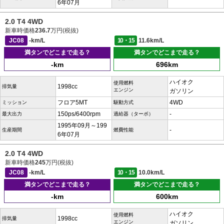
6年07月
2.0 T4 4WD
新車時価格
236.7
万円(税抜)
JC08
-km/L
10・15
11.6km/L
満タンでどこまで走る？
満タンでどこまで走る？
-km
696km
ハイオク
使用燃料
1998cc
排気量
エンジン
ガソリン
フロア5MT
4WD
ミッション
駆動方式
150ps/6400rpm
-
最大出力
過給器（ターボ）
1995年09月～199
-
生産期間
燃費性能
6年07月
2.0 T4 4WD
新車時価格
245
万円(税抜)
JC08
-km/L
10・15
10.0km/L
満タンでどこまで走る？
満タンでどこまで走る？
-km
600km
ハイオク
使用燃料
1998cc
排気量
エンジン
ガソリン