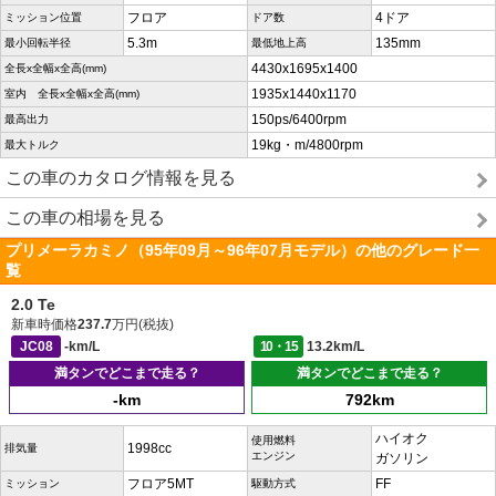
フロア
4ドア
ミッション位置
ドア数
5.3m
135mm
最小回転半径
最低地上高
4430x1695x1400
全長x全幅x全高(mm)
1935x1440x1170
室内 全長x全幅x全高(mm)
150ps/6400rpm
最高出力
19kg・m/4800rpm
最大トルク
この車のカタログ情報を見る
この車の相場を見る
プリメーラカミノ（95年09月～96年07月モデル）の他のグレード一
覧
2.0 Te
新車時価格
237.7
万円(税抜)
JC08
-km/L
10・15
13.2km/L
満タンでどこまで走る？
満タンでどこまで走る？
-km
792km
ハイオク
使用燃料
1998cc
排気量
エンジン
ガソリン
フロア5MT
FF
ミッション
駆動方式