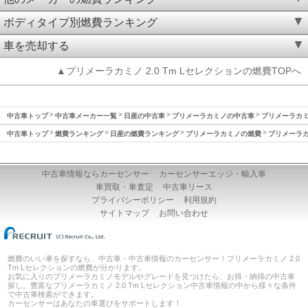
ボディタイプ別燃費ランキング
車を売却する
▲プリメーラカミノ 2.0 Tm Lセレクションの燃費TOPへ
中古車トップ
中古車メーカー一覧
日産の中古車
プリメーラカミノの中古車
プリメーラカミノ
中古車トップ
燃費ランキング
日産の燃費ランキング
プリメーラカミノの燃費
プリメーラカミ
中古車情報ならカーセンサー
カーセンサーエッジ・輸入車
車買取・車査定
中古車リース
プライバシーポリシー
利用規約
サイトマップ
お問い合わせ
燃費のいい車を探すなら、中古車・中古車情報のカーセンサー！プリメーラカミノ 2.0
Tm Lセレクションの燃費が分かります。
お気に入りのプリメーラカミノモデルやグレードを見つけたら、お得・納得の中古車
探し。豊富なプリメーラカミノ 2.0 Tm Lセレクション中古車情報の中から様々な条件
で中古車検索ができます。
カーセンサーはあなたの車選びをサポートします！