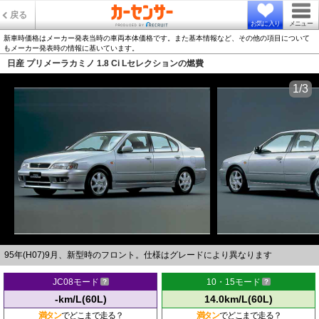
戻る
お気に入り
メニュー
新車時価格はメーカー発表当時の車両本体価格です。また基本情報など、その他の項目について
もメーカー発表時の情報に基いています。
日産 プリメーラカミノ 1.8 Ci Lセレクションの燃費
1/3
95年(H07)9月、新型時のフロント。仕様はグレードにより異なります
JC08モード
10・15モード
-km/L(60L)
14.0km/L(60L)
満タン
でどこまで走る？
満タン
でどこまで走る？