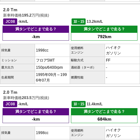
2.0 Tm
新車時価格
195.2
万円(税抜)
JC08
-km/L
10・15
13.2km/L
満タンでどこまで走る？
満タンでどこまで走る？
-km
792km
ハイオク
使用燃料
1998cc
排気量
エンジン
ガソリン
フロア5MT
FF
ミッション
駆動方式
150ps/6400rpm
-
最大出力
過給器（ターボ）
1995年09月～199
-
生産期間
燃費性能
6年07月
2.0 Tm
新車時価格
203.5
万円(税抜)
JC08
-km/L
10・15
11.4km/L
満タンでどこまで走る？
満タンでどこまで走る？
-km
684km
ハイオク
使用燃料
1998cc
排気量
エンジン
ガソリン