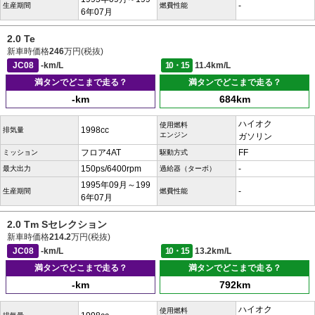
-
生産期間
燃費性能
6年07月
2.0 Te
新車時価格
246
万円(税抜)
JC08
-km/L
10・15
11.4km/L
満タンでどこまで走る？
満タンでどこまで走る？
-km
684km
ハイオク
使用燃料
1998cc
排気量
エンジン
ガソリン
フロア4AT
FF
ミッション
駆動方式
150ps/6400rpm
-
最大出力
過給器（ターボ）
1995年09月～199
-
生産期間
燃費性能
6年07月
2.0 Tm Sセレクション
新車時価格
214.2
万円(税抜)
JC08
-km/L
10・15
13.2km/L
満タンでどこまで走る？
満タンでどこまで走る？
-km
792km
ハイオク
使用燃料