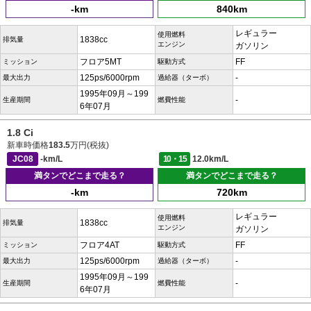
-km
840km
レギュラー
使用燃料
1838cc
排気量
エンジン
ガソリン
フロア5MT
FF
ミッション
駆動方式
125ps/6000rpm
-
最大出力
過給器（ターボ）
1995年09月～199
-
生産期間
燃費性能
6年07月
1.8 Ci
新車時価格
183.5
万円(税抜)
JC08
-km/L
10・15
12.0km/L
満タンでどこまで走る？
満タンでどこまで走る？
-km
720km
レギュラー
使用燃料
1838cc
排気量
エンジン
ガソリン
フロア4AT
FF
ミッション
駆動方式
125ps/6000rpm
-
最大出力
過給器（ターボ）
1995年09月～199
-
生産期間
燃費性能
6年07月