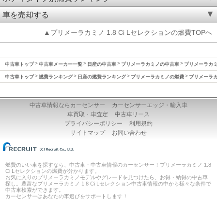
車を売却する
▲プリメーラカミノ 1.8 Ci Lセレクションの燃費TOPへ
中古車トップ
中古車メーカー一覧
日産の中古車
プリメーラカミノの中古車
プリメーラカミノ
中古車トップ
燃費ランキング
日産の燃費ランキング
プリメーラカミノの燃費
プリメーラカミ
中古車情報ならカーセンサー
カーセンサーエッジ・輸入車
車買取・車査定
中古車リース
プライバシーポリシー
利用規約
サイトマップ
お問い合わせ
燃費のいい車を探すなら、中古車・中古車情報のカーセンサー！プリメーラカミノ 1.8
Ci Lセレクションの燃費が分かります。
お気に入りのプリメーラカミノモデルやグレードを見つけたら、お得・納得の中古車
探し。豊富なプリメーラカミノ 1.8 Ci Lセレクション中古車情報の中から様々な条件で
中古車検索ができます。
カーセンサーはあなたの車選びをサポートします！