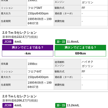
1998cc
排気量
エンジン
ガソリン
フロア5MT
FF
ミッション
駆動方式
150ps/6400rpm
-
最大出力
過給器（ターボ）
1995年09月～199
-
生産期間
燃費性能
6年07月
2.0 Tm Sセレクション
新車時価格
222.5
万円(税抜)
JC08
-km/L
10・15
11.4km/L
満タンでどこまで走る？
満タンでどこまで走る？
-km
684km
ハイオク
使用燃料
1998cc
排気量
エンジン
ガソリン
フロア4AT
FF
ミッション
駆動方式
150ps/6400rpm
-
最大出力
過給器（ターボ）
1995年09月～199
-
生産期間
燃費性能
6年07月
2.0 Tm Lセレクション
新車時価格
206.2
万円(税抜)
JC08
-km/L
10・15
13.2km/L