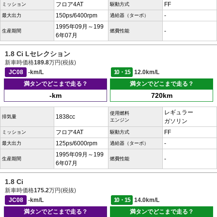
フロア4AT
FF
ミッション
駆動方式
150ps/6400rpm
-
最大出力
過給器（ターボ）
1995年09月～199
-
生産期間
燃費性能
6年07月
1.8 Ci Lセレクション
新車時価格
189.8
万円(税抜)
JC08
-km/L
10・15
12.0km/L
満タンでどこまで走る？
満タンでどこまで走る？
-km
720km
レギュラー
使用燃料
1838cc
排気量
エンジン
ガソリン
フロア4AT
FF
ミッション
駆動方式
125ps/6000rpm
-
最大出力
過給器（ターボ）
1995年09月～199
-
生産期間
燃費性能
6年07月
1.8 Ci
新車時価格
175.2
万円(税抜)
JC08
-km/L
10・15
14.0km/L
満タンでどこまで走る？
満タンでどこまで走る？