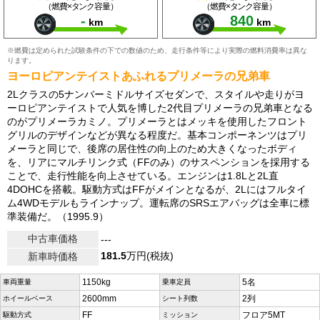
（燃費×タンク容量）
（燃費×タンク容量）
-
840
km
km
※燃費は定められた試験条件の下での数値のため、走行条件等により実際の燃料消費率は異な
ります。
ヨーロピアンテイストあふれるプリメーラの兄弟車
2Lクラスの5ナンバーミドルサイズセダンで、スタイルや走りがヨ
ーロピアンテイストで人気を博した2代目プリメーラの兄弟車となる
のがプリメーラカミノ。プリメーラとはメッキを使用したフロント
グリルのデザインなどが異なる程度だ。基本コンポーネンツはプリ
メーラと同じで、後席の居住性の向上のため大きくなったボディ
を、リアにマルチリンク式（FFのみ）のサスペンションを採用する
ことで、走行性能を向上させている。エンジンは1.8Lと2L直
4DOHCを搭載。駆動方式はFFがメインとなるが、2Lにはフルタイ
ム4WDモデルもラインナップ。運転席のSRSエアバッグは全車に標
準装備だ。（1995.9）
中古車価格
---
181.5
万円(税抜)
新車時価格
1150kg
5名
車両重量
乗車定員
2600mm
2列
ホイールベース
シート列数
FF
フロア5MT
駆動方式
ミッション