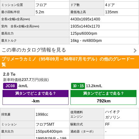
フロア
4ドア
ミッション位置
ドア数
5.2m
135mm
最小回転半径
最低地上高
4430x1695x1400
全長x全幅x全高(mm)
1935x1440x1170
室内 全長x全幅x全高(mm)
125ps/6000rpm
最高出力
16kg・m/4800rpm
最大トルク
この車のカタログ情報を見る
プリメーラカミノ（95年09月～96年07月モデル）の他のグレード一
覧
2.0 Te
新車時価格
237.7
万円(税抜)
JC08
-km/L
10・15
13.2km/L
満タンでどこまで走る？
満タンでどこまで走る？
-km
792km
ハイオク
使用燃料
1998cc
排気量
エンジン
ガソリン
フロア5MT
FF
ミッション
駆動方式
150ps/6400rpm
-
最大出力
過給器（ターボ）
1995年09月～199