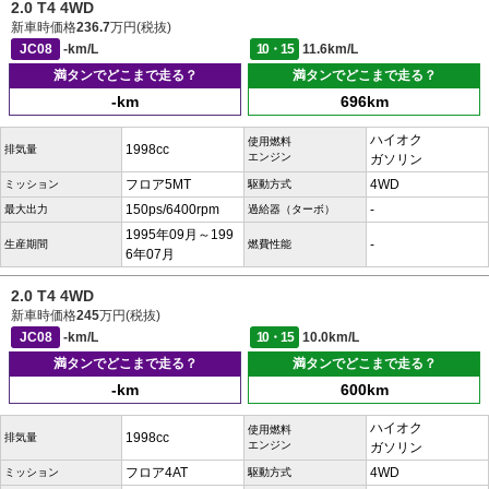
2.0 T4 4WD
新車時価格
236.7
万円(税抜)
JC08
-km/L
10・15
11.6km/L
満タンでどこまで走る？
満タンでどこまで走る？
-km
696km
ハイオク
使用燃料
1998cc
排気量
エンジン
ガソリン
フロア5MT
4WD
ミッション
駆動方式
150ps/6400rpm
-
最大出力
過給器（ターボ）
1995年09月～199
-
生産期間
燃費性能
6年07月
2.0 T4 4WD
新車時価格
245
万円(税抜)
JC08
-km/L
10・15
10.0km/L
満タンでどこまで走る？
満タンでどこまで走る？
-km
600km
ハイオク
使用燃料
1998cc
排気量
エンジン
ガソリン
フロア4AT
4WD
ミッション
駆動方式