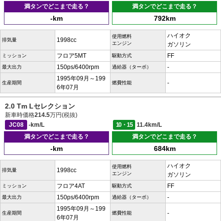
満タンでどこまで走る？
満タンでどこまで走る？
-km
792km
ハイオク
使用燃料
1998cc
排気量
エンジン
ガソリン
フロア5MT
FF
ミッション
駆動方式
150ps/6400rpm
-
最大出力
過給器（ターボ）
1995年09月～199
-
生産期間
燃費性能
6年07月
2.0 Tm Lセレクション
新車時価格
214.5
万円(税抜)
JC08
-km/L
10・15
11.4km/L
満タンでどこまで走る？
満タンでどこまで走る？
-km
684km
ハイオク
使用燃料
1998cc
排気量
エンジン
ガソリン
フロア4AT
FF
ミッション
駆動方式
150ps/6400rpm
-
最大出力
過給器（ターボ）
1995年09月～199
-
生産期間
燃費性能
6年07月