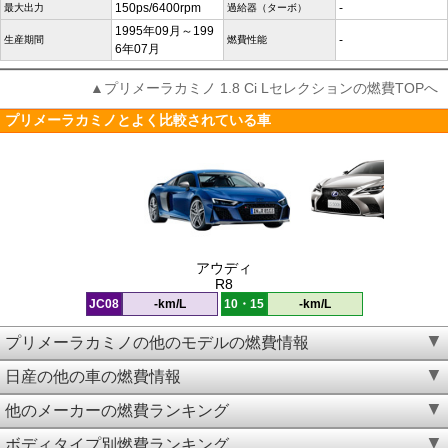
150ps/6400rpm
-
最大出力
過給器（ターボ）
1995年09月～199
-
生産期間
燃費性能
6年07月
▲プリメーラカミノ 1.8 Ci Lセレクションの燃費TOPへ
プリメーラカミノとよく比較されている車
アウディ
R8
JC08
-km/L
10・15
-km/L
プリメーラカミノの他のモデルの燃費情報
日産の他の車の燃費情報
他のメーカーの燃費ランキング
ボディタイプ別燃費ランキング