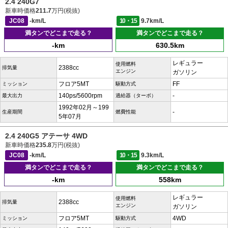
2.4 240G7
新車時価格
211.7
万円(税抜)
JC08
-km/L
10・15
9.7km/L
満タンでどこまで走る？
満タンでどこまで走る？
-km
630.5km
レギュラー
使用燃料
2388cc
排気量
エンジン
ガソリン
フロア5MT
FF
ミッション
駆動方式
140ps/5600rpm
-
最大出力
過給器（ターボ）
1992年02月～199
-
生産期間
燃費性能
5年07月
2.4 240G5 アテーサ 4WD
新車時価格
235.8
万円(税抜)
JC08
-km/L
10・15
9.3km/L
満タンでどこまで走る？
満タンでどこまで走る？
-km
558km
レギュラー
使用燃料
2388cc
排気量
エンジン
ガソリン
フロア5MT
4WD
ミッション
駆動方式