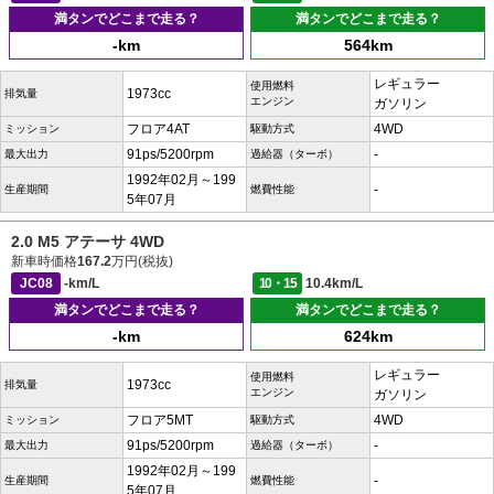
満タンでどこまで走る？
満タンでどこまで走る？
-km
564km
レギュラー
使用燃料
1973cc
排気量
エンジン
ガソリン
フロア4AT
4WD
ミッション
駆動方式
91ps/5200rpm
-
最大出力
過給器（ターボ）
1992年02月～199
-
生産期間
燃費性能
5年07月
2.0 M5 アテーサ 4WD
新車時価格
167.2
万円(税抜)
JC08
-km/L
10・15
10.4km/L
満タンでどこまで走る？
満タンでどこまで走る？
-km
624km
レギュラー
使用燃料
1973cc
排気量
エンジン
ガソリン
フロア5MT
4WD
ミッション
駆動方式
91ps/5200rpm
-
最大出力
過給器（ターボ）
1992年02月～199
-
生産期間
燃費性能
5年07月