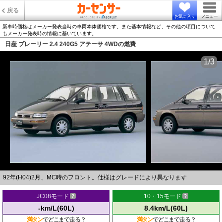
戻る
お気に入り
メニュー
新車時価格はメーカー発表当時の車両本体価格です。また基本情報など、その他の項目について
もメーカー発表時の情報に基いています。
日産 プレーリー 2.4 240G5 アテーサ 4WDの燃費
1/3
92年(H04)2月、MC時のフロント。仕様はグレードにより異なります
JC08モード
10・15モード
-km/L(60L)
8.4km/L(60L)
満タン
でどこまで走る？
満タン
でどこまで走る？