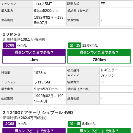
フロア5MT
FF
ミッション
駆動方式
91ps/5200rpm
-
最大出力
過給器（ターボ）
1992年02月～199
-
生産期間
燃費性能
5年07月
2.0 M5-S
新車時価格
138.1
万円(税抜)
JC08
-km/L
10・15
12.0km/L
満タンでどこまで走る？
満タンでどこまで走る？
-km
780km
レギュラー
使用燃料
1973cc
排気量
エンジン
ガソリン
フロア5MT
FF
ミッション
駆動方式
91ps/5200rpm
-
最大出力
過給器（ターボ）
1992年02月～199
-
生産期間
燃費性能
5年07月
2.4 240G7 アテーサ シュプール 4WD
新車時価格
262.4
万円(税抜)
JC08
-km/L
10・15
8.4km/L
満タンでどこまで走る？
満タンでどこまで走る？