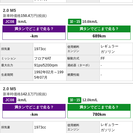
2.0 M5
新車時価格
150.4
万円(税抜)
JC08
-km/L
10・15
10.6km/L
満タンでどこまで走る？
満タンでどこまで走る？
-km
689km
レギュラー
使用燃料
1973cc
排気量
エンジン
ガソリン
フロア4AT
FF
ミッション
駆動方式
91ps/5200rpm
-
最大出力
過給器（ターボ）
1992年02月～199
-
生産期間
燃費性能
5年07月
2.0 M5
新車時価格
142.1
万円(税抜)
JC08
-km/L
10・15
12.0km/L
満タンでどこまで走る？
満タンでどこまで走る？
-km
780km
レギュラー
使用燃料
1973cc
排気量
エンジン
ガソリン