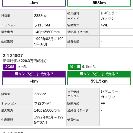
-km
558km
レギュラー
使用燃料
2388cc
排気量
エンジン
ガソリン
フロア5MT
4WD
ミッション
駆動方式
140ps/5600rpm
-
最大出力
過給器（ターボ）
1992年02月～199
-
生産期間
燃費性能
5年07月
2.4 240G7
新車時価格
220.3
万円(税抜)
JC08
-km/L
10・15
9.1km/L
満タンでどこまで走る？
満タンでどこまで走る？
-km
591.5km
レギュラー
使用燃料
2388cc
排気量
エンジン
ガソリン
フロア4AT
FF
ミッション
駆動方式
140ps/5600rpm
-
最大出力
過給器（ターボ）
1992年02月～199
-
生産期間
燃費性能
5年07月