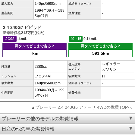
140ps/5600rpm
-
最大出力
過給器（ターボ）
1994年09月～199
-
生産期間
燃費性能
5年07月
2.4 240G7 ビビッド
新車時価格
213
万円(税抜)
JC08
-km/L
10・15
9.1km/L
満タンでどこまで走る？
満タンでどこまで走る？
-km
591.5km
レギュラー
使用燃料
2388cc
排気量
エンジン
ガソリン
フロア4AT
FF
ミッション
駆動方式
140ps/5600rpm
-
最大出力
過給器（ターボ）
1994年09月～199
-
生産期間
燃費性能
5年07月
▲プレーリー 2.4 240G5 アテーサ 4WDの燃費TOPへ
プレーリーの他のモデルの燃費情報
日産の他の車の燃費情報