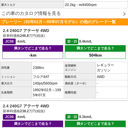
20.2kg・m/4400rpm
最大トルク
この車のカタログ情報を見る
プレーリー（92年02月～95年07月モデル）の他のグレード一覧
2.4 240G7 アテーサ 4WD
新車時価格
246.8
万円(税抜)
JC08
-km/L
10・15
8.4km/L
満タンでどこまで走る？
満タンでどこまで走る？
-km
504km
レギュラー
使用燃料
2388cc
排気量
エンジン
ガソリン
フロア4AT
4WD
ミッション
駆動方式
140ps/5600rpm
-
最大出力
過給器（ターボ）
1992年02月～199
-
生産期間
燃費性能
5年07月
2.4 240G7 アテーサ 4WD
新車時価格
238.2
万円(税抜)
JC08
-km/L
10・15
9.3km/L
満タンでどこまで走る？
満タンでどこまで走る？