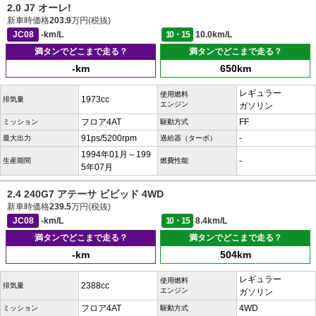
2.0 J7 オーレ!
新車時価格
203.9
万円(税抜)
JC08
-km/L
10・15
10.0km/L
満タンでどこまで走る？
満タンでどこまで走る？
-km
650km
レギュラー
使用燃料
1973cc
排気量
エンジン
ガソリン
フロア4AT
FF
ミッション
駆動方式
91ps/5200rpm
-
最大出力
過給器（ターボ）
1994年01月～199
-
生産期間
燃費性能
5年07月
2.4 240G7 アテーサ ビビッド 4WD
新車時価格
239.5
万円(税抜)
JC08
-km/L
10・15
8.4km/L
満タンでどこまで走る？
満タンでどこまで走る？
-km
504km
レギュラー
使用燃料
2388cc
排気量
エンジン
ガソリン
フロア4AT
4WD
ミッション
駆動方式