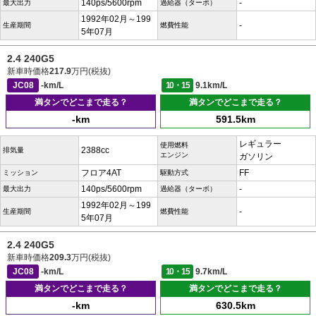
140ps/5600rpm
-
最大出力
過給器（ターボ）
1992年02月～199
-
生産期間
燃費性能
5年07月
2.4 240G5
新車時価格
217.9
万円(税抜)
JC08
-km/L
10・15
9.1km/L
満タンでどこまで走る？
満タンでどこまで走る？
-km
591.5km
レギュラー
使用燃料
2388cc
排気量
エンジン
ガソリン
フロア4AT
FF
ミッション
駆動方式
140ps/5600rpm
-
最大出力
過給器（ターボ）
1992年02月～199
-
生産期間
燃費性能
5年07月
2.4 240G5
新車時価格
209.3
万円(税抜)
JC08
-km/L
10・15
9.7km/L
満タンでどこまで走る？
満タンでどこまで走る？
-km
630.5km