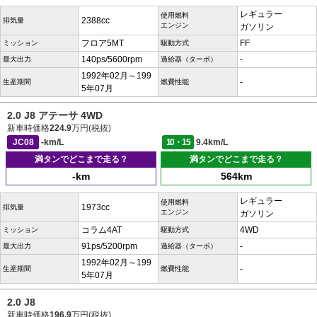
レギュラー
使用燃料
2388cc
排気量
エンジン
ガソリン
フロア5MT
FF
ミッション
駆動方式
140ps/5600rpm
-
最大出力
過給器（ターボ）
1992年02月～199
-
生産期間
燃費性能
5年07月
2.0 J8 アテーサ 4WD
新車時価格
224.9
万円(税抜)
JC08
-km/L
10・15
9.4km/L
満タンでどこまで走る？
満タンでどこまで走る？
-km
564km
レギュラー
使用燃料
1973cc
排気量
エンジン
ガソリン
コラム4AT
4WD
ミッション
駆動方式
91ps/5200rpm
-
最大出力
過給器（ターボ）
1992年02月～199
-
生産期間
燃費性能
5年07月
2.0 J8
新車時価格
196.9
万円(税抜)