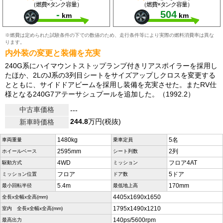
（燃費×タンク容量）
（燃費×タンク容量）
-
504
km
km
※燃費は定められた試験条件の下での数値のため、走行条件等により実際の燃料消費率は異な
ります。
内外装の変更と装備を充実
240G系にハイマウントストップランプ付きリアスポイラーを採用し
たほか、2LのJ系の3列目シートをサイズアップしクロスを変更する
とともに、サイドドアビームを採用し装備を充実させた。またRV仕
様となる240G7アテーサシュプールを追加した。（1992.2）
中古車価格
---
244.8
万円(税抜)
新車時価格
1480kg
5名
車両重量
乗車定員
2595mm
2列
ホイールベース
シート列数
4WD
フロア4AT
駆動方式
ミッション
フロア
5ドア
ミッション位置
ドア数
5.4m
170mm
最小回転半径
最低地上高
4405x1690x1650
全長x全幅x全高(mm)
1795x1490x1210
室内 全長x全幅x全高(mm)
140ps/5600rpm
最高出力