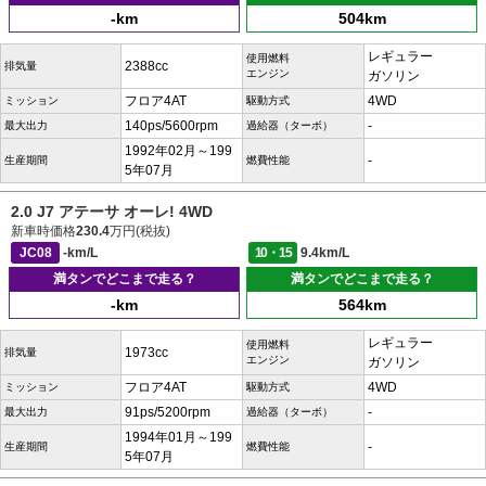
-km
504km
レギュラー
使用燃料
2388cc
排気量
エンジン
ガソリン
フロア4AT
4WD
ミッション
駆動方式
140ps/5600rpm
-
最大出力
過給器（ターボ）
1992年02月～199
-
生産期間
燃費性能
5年07月
2.0 J7 アテーサ オーレ! 4WD
新車時価格
230.4
万円(税抜)
JC08
-km/L
10・15
9.4km/L
満タンでどこまで走る？
満タンでどこまで走る？
-km
564km
レギュラー
使用燃料
1973cc
排気量
エンジン
ガソリン
フロア4AT
4WD
ミッション
駆動方式
91ps/5200rpm
-
最大出力
過給器（ターボ）
1994年01月～199
-
生産期間
燃費性能
5年07月