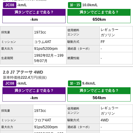
JC08
-km/L
10・15
10.0km/L
満タンでどこまで走る？
満タンでどこまで走る？
-km
650km
レギュラー
使用燃料
1973cc
排気量
エンジン
ガソリン
コラム4AT
FF
ミッション
駆動方式
91ps/5200rpm
-
最大出力
過給器（ターボ）
1992年02月～199
-
生産期間
燃費性能
5年07月
2.0 J7 アテーサ 4WD
新車時価格
222.4
万円(税抜)
JC08
-km/L
10・15
9.4km/L
満タンでどこまで走る？
満タンでどこまで走る？
-km
564km
レギュラー
使用燃料
1973cc
排気量
エンジン
ガソリン
フロア4AT
4WD
ミッション
駆動方式
91ps/5200rpm
-
最大出力
過給器（ターボ）