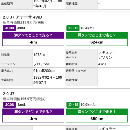
1992年02月～199
-
生産期間
燃費性能
5年07月
2.0 J7 アテーサ 4WD
新車時価格
213.8
万円(税抜)
JC08
-km/L
10・15
10.4km/L
満タンでどこまで走る？
満タンでどこまで走る？
-km
624km
レギュラー
使用燃料
1973cc
排気量
エンジン
ガソリン
フロア5MT
4WD
ミッション
駆動方式
91ps/5200rpm
-
最大出力
過給器（ターボ）
1992年02月～199
-
生産期間
燃費性能
5年07月
2.0 J7
新車時価格
195.9
万円(税抜)
JC08
-km/L
10・15
10.0km/L
満タンでどこまで走る？
満タンでどこまで走る？
-km
650km
レギュラー
使用燃料