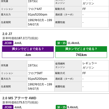
1973cc
排気量
エンジン
ガソリン
フロア4AT
FF
ミッション
駆動方式
91ps/5200rpm
-
最大出力
過給器（ターボ）
1992年02月～199
-
生産期間
燃費性能
5年07月
2.0 J7
新車時価格
187.3
万円(税抜)
JC08
-km/L
10・15
11.4km/L
満タンでどこまで走る？
満タンでどこまで走る？
-km
741km
レギュラー
使用燃料
1973cc
排気量
エンジン
ガソリン
フロア5MT
FF
ミッション
駆動方式
91ps/5200rpm
-
最大出力
過給器（ターボ）
1992年02月～199
-
生産期間
燃費性能
5年07月
2.0 M5 アテーサ 4WD
新車時価格
175.5
万円(税抜)
JC08
-km/L
10・15
9.4km/L