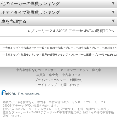
他のメーカーの燃費ランキング
ボディタイプ別燃費ランキング
車を売却する
▲プレーリー 2.4 240G5 アテーサ 4WDの燃費TOPへ
中古車トップ
中古車メーカー一覧
日産の中古車
プレーリーの中古車
プレーリー(92年02月
中古車トップ
燃費ランキング
日産の燃費ランキング
プレーリーの燃費
プレーリー(92年02
中古車情報ならカーセンサー
カーセンサーエッジ・輸入車
車買取・車査定
中古車リース
プライバシーポリシー
利用規約
サイトマップ
お問い合わせ
燃費のいい車を探すなら、中古車・中古車情報のカーセンサー！プレーリー 2.4
240G5 アテーサ 4WDの燃費が分かります。
お気に入りのプレーリーモデルやグレードを見つけたら、お得・納得の中古車探し。
豊富なプレーリー 2.4 240G5 アテーサ 4WD中古車情報の中から様々な条件で中古車検
索ができます。