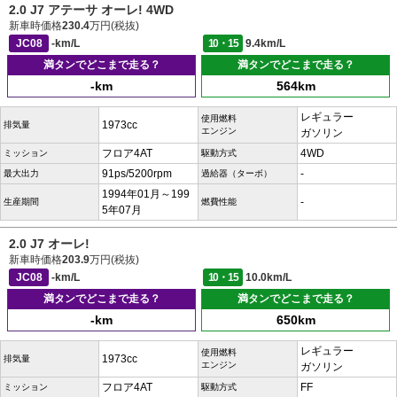
2.0 J7 アテーサ オーレ! 4WD
新車時価格
230.4
万円(税抜)
JC08
-km/L
10・15
9.4km/L
満タンでどこまで走る？
満タンでどこまで走る？
-km
564km
レギュラー
使用燃料
1973cc
排気量
エンジン
ガソリン
フロア4AT
4WD
ミッション
駆動方式
91ps/5200rpm
-
最大出力
過給器（ターボ）
1994年01月～199
-
生産期間
燃費性能
5年07月
2.0 J7 オーレ!
新車時価格
203.9
万円(税抜)
JC08
-km/L
10・15
10.0km/L
満タンでどこまで走る？
満タンでどこまで走る？
-km
650km
レギュラー
使用燃料
1973cc
排気量
エンジン
ガソリン
フロア4AT
FF
ミッション
駆動方式