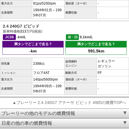
91ps/5200rpm
-
最大出力
過給器（ターボ）
1994年01月～199
-
生産期間
燃費性能
5年07月
2.4 240G7 ビビッド
新車時価格
213
万円(税抜)
JC08
-km/L
10・15
9.1km/L
満タンでどこまで走る？
満タンでどこまで走る？
-km
591.5km
レギュラー
使用燃料
2388cc
排気量
エンジン
ガソリン
フロア4AT
FF
ミッション
駆動方式
140ps/5600rpm
-
最大出力
過給器（ターボ）
1994年09月～199
-
生産期間
燃費性能
5年07月
▲プレーリー 2.4 240G7 アテーサ ビビッド 4WDの燃費TOPへ
プレーリーの他のモデルの燃費情報
日産の他の車の燃費情報