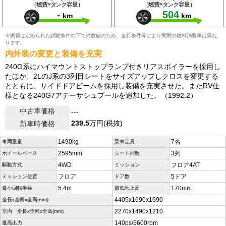
（燃費×タンク容量）
（燃費×タンク容量）
-
504
km
km
※燃費は定められた試験条件の下での数値のため、走行条件等により実際の燃料消費率は異な
ります。
内外装の変更と装備を充実
240G系にハイマウントストップランプ付きリアスポイラーを採用し
たほか、2LのJ系の3列目シートをサイズアップしクロスを変更する
とともに、サイドドアビームを採用し装備を充実させた。またRV仕
様となる240G7アテーサシュプールを追加した。（1992.2）
中古車価格
---
239.5
万円(税抜)
新車時価格
1490kg
7名
車両重量
乗車定員
2595mm
3列
ホイールベース
シート列数
4WD
フロア4AT
駆動方式
ミッション
フロア
5ドア
ミッション位置
ドア数
5.4m
170mm
最小回転半径
最低地上高
4405x1690x1690
全長x全幅x全高(mm)
2270x1490x1210
室内 全長x全幅x全高(mm)
140ps/5600rpm
最高出力