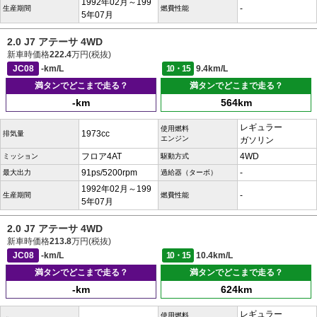
1992年02月～199
-
生産期間
燃費性能
5年07月
2.0 J7 アテーサ 4WD
新車時価格
222.4
万円(税抜)
JC08
-km/L
10・15
9.4km/L
満タンでどこまで走る？
満タンでどこまで走る？
-km
564km
レギュラー
使用燃料
1973cc
排気量
エンジン
ガソリン
フロア4AT
4WD
ミッション
駆動方式
91ps/5200rpm
-
最大出力
過給器（ターボ）
1992年02月～199
-
生産期間
燃費性能
5年07月
2.0 J7 アテーサ 4WD
新車時価格
213.8
万円(税抜)
JC08
-km/L
10・15
10.4km/L
満タンでどこまで走る？
満タンでどこまで走る？
-km
624km
レギュラー
使用燃料