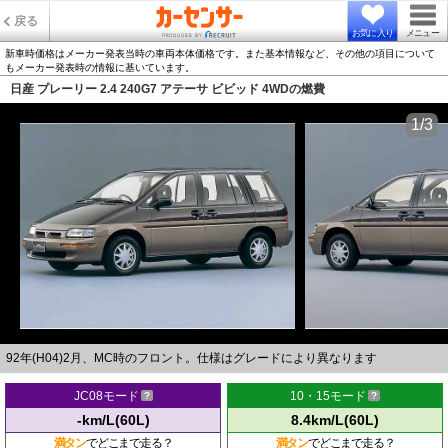
戻る
お気に入り
メニュー
新車時価格はメーカー発表当時の車両本体価格です。また基本情報など、その他の項目について
もメーカー発表時の情報に基いています。
日産 プレーリー 2.4 240G7 アテーサ ビビッド 4WDの燃費
1/3
92年(H04)2月、MC時のフロント。仕様はグレードにより異なります
JC08モード
10・15モード
-km/L(60L)
8.4km/L(60L)
満タン
でどこまで走る？
満タン
でどこまで走る？