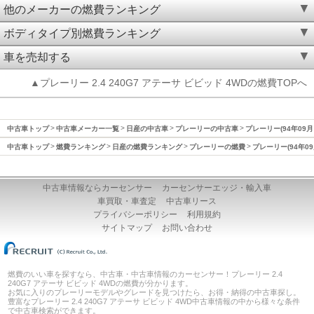
他のメーカーの燃費ランキング
ボディタイプ別燃費ランキング
車を売却する
▲プレーリー 2.4 240G7 アテーサ ビビッド 4WDの燃費TOPへ
中古車トップ
中古車メーカー一覧
日産の中古車
プレーリーの中古車
プレーリー(94年09月
中古車トップ
燃費ランキング
日産の燃費ランキング
プレーリーの燃費
プレーリー(94年09
中古車情報ならカーセンサー
カーセンサーエッジ・輸入車
車買取・車査定
中古車リース
プライバシーポリシー
利用規約
サイトマップ
お問い合わせ
燃費のいい車を探すなら、中古車・中古車情報のカーセンサー！プレーリー 2.4
240G7 アテーサ ビビッド 4WDの燃費が分かります。
お気に入りのプレーリーモデルやグレードを見つけたら、お得・納得の中古車探し。
豊富なプレーリー 2.4 240G7 アテーサ ビビッド 4WD中古車情報の中から様々な条件
で中古車検索ができます。