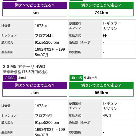
満タンでどこまで走る？
満タンでどこまで走る？
-km
741km
レギュラー
使用燃料
1973cc
排気量
エンジン
ガソリン
フロア5MT
FF
ミッション
駆動方式
91ps/5200rpm
-
最大出力
過給器（ターボ）
1992年02月～199
-
生産期間
燃費性能
5年07月
2.0 M5 アテーサ 4WD
新車時価格
175.5
万円(税抜)
JC08
-km/L
10・15
9.4km/L
満タンでどこまで走る？
満タンでどこまで走る？
-km
564km
レギュラー
使用燃料
1973cc
排気量
エンジン
ガソリン
フロア4AT
4WD
ミッション
駆動方式
91ps/5200rpm
-
最大出力
過給器（ターボ）
1992年02月～199
-
生産期間
燃費性能
5年07月