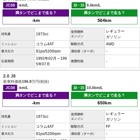
JC08
-km/L
10・15
9.4km/L
満タンでどこまで走る？
満タンでどこまで走る？
-km
564km
レギュラー
使用燃料
1973cc
排気量
エンジン
ガソリン
コラム4AT
4WD
ミッション
駆動方式
91ps/5200rpm
-
最大出力
過給器（ターボ）
1992年02月～199
-
生産期間
燃費性能
5年07月
2.0 J8
新車時価格
196.9
万円(税抜)
JC08
-km/L
10・15
10.0km/L
満タンでどこまで走る？
満タンでどこまで走る？
-km
650km
レギュラー
使用燃料
1973cc
排気量
エンジン
ガソリン
コラム4AT
FF
ミッション
駆動方式
91ps/5200rpm
-
最大出力
過給器（ターボ）