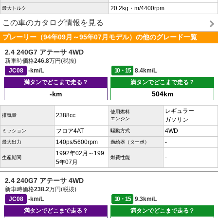
20.2kg・m/4400rpm
最大トルク
この車のカタログ情報を見る
プレーリー（94年09月～95年07月モデル）の他のグレード一覧
2.4 240G7 アテーサ 4WD
新車時価格
246.8
万円(税抜)
JC08
-km/L
10・15
8.4km/L
満タンでどこまで走る？
満タンでどこまで走る？
-km
504km
レギュラー
使用燃料
2388cc
排気量
エンジン
ガソリン
フロア4AT
4WD
ミッション
駆動方式
140ps/5600rpm
-
最大出力
過給器（ターボ）
1992年02月～199
-
生産期間
燃費性能
5年07月
2.4 240G7 アテーサ 4WD
新車時価格
238.2
万円(税抜)
JC08
-km/L
10・15
9.3km/L
満タンでどこまで走る？
満タンでどこまで走る？