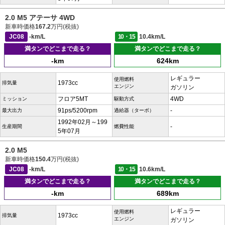
2.0 M5 アテーサ 4WD
新車時価格
167.2
万円(税抜)
JC08
-km/L
10・15
10.4km/L
満タンでどこまで走る？
満タンでどこまで走る？
-km
624km
レギュラー
使用燃料
1973cc
排気量
エンジン
ガソリン
フロア5MT
4WD
ミッション
駆動方式
91ps/5200rpm
-
最大出力
過給器（ターボ）
1992年02月～199
-
生産期間
燃費性能
5年07月
2.0 M5
新車時価格
150.4
万円(税抜)
JC08
-km/L
10・15
10.6km/L
満タンでどこまで走る？
満タンでどこまで走る？
-km
689km
レギュラー
使用燃料
1973cc
排気量
エンジン
ガソリン