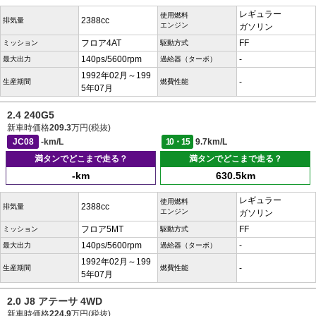
レギュラー
使用燃料
2388cc
排気量
エンジン
ガソリン
フロア4AT
FF
ミッション
駆動方式
140ps/5600rpm
-
最大出力
過給器（ターボ）
1992年02月～199
-
生産期間
燃費性能
5年07月
2.4 240G5
新車時価格
209.3
万円(税抜)
JC08
-km/L
10・15
9.7km/L
満タンでどこまで走る？
満タンでどこまで走る？
-km
630.5km
レギュラー
使用燃料
2388cc
排気量
エンジン
ガソリン
フロア5MT
FF
ミッション
駆動方式
140ps/5600rpm
-
最大出力
過給器（ターボ）
1992年02月～199
-
生産期間
燃費性能
5年07月
2.0 J8 アテーサ 4WD
新車時価格
224.9
万円(税抜)