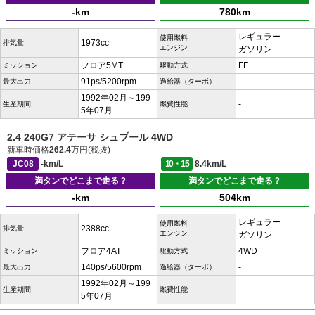
-km
780km
レギュラー
使用燃料
1973cc
排気量
エンジン
ガソリン
フロア5MT
FF
ミッション
駆動方式
91ps/5200rpm
-
最大出力
過給器（ターボ）
1992年02月～199
-
生産期間
燃費性能
5年07月
2.4 240G7 アテーサ シュプール 4WD
新車時価格
262.4
万円(税抜)
JC08
-km/L
10・15
8.4km/L
満タンでどこまで走る？
満タンでどこまで走る？
-km
504km
レギュラー
使用燃料
2388cc
排気量
エンジン
ガソリン
フロア4AT
4WD
ミッション
駆動方式
140ps/5600rpm
-
最大出力
過給器（ターボ）
1992年02月～199
-
生産期間
燃費性能
5年07月