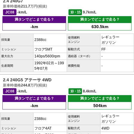
2.4 240G7
新車時価格
211.7
万円(税抜)
JC08
-km/L
10・15
9.7km/L
満タンでどこまで走る？
満タンでどこまで走る？
-km
630.5km
レギュラー
使用燃料
2388cc
排気量
エンジン
ガソリン
フロア5MT
FF
ミッション
駆動方式
140ps/5600rpm
-
最大出力
過給器（ターボ）
1992年02月～199
-
生産期間
燃費性能
5年07月
2.4 240G5 アテーサ 4WD
新車時価格
244.8
万円(税抜)
JC08
-km/L
10・15
8.4km/L
満タンでどこまで走る？
満タンでどこまで走る？
-km
504km
レギュラー
使用燃料
2388cc
排気量
エンジン
ガソリン
フロア4AT
4WD
ミッション
駆動方式