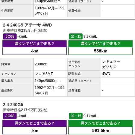
140ps/5600rpm
-
最大出力
過給器（ターボ）
1992年02月～199
-
生産期間
燃費性能
5年07月
2.4 240G5 アテーサ 4WD
新車時価格
235.8
万円(税抜)
JC08
-km/L
10・15
9.3km/L
満タンでどこまで走る？
満タンでどこまで走る？
-km
558km
レギュラー
使用燃料
2388cc
排気量
エンジン
ガソリン
フロア5MT
4WD
ミッション
駆動方式
140ps/5600rpm
-
最大出力
過給器（ターボ）
1992年02月～199
-
生産期間
燃費性能
5年07月
2.4 240G5
新車時価格
217.9
万円(税抜)
JC08
-km/L
10・15
9.1km/L
満タンでどこまで走る？
満タンでどこまで走る？
-km
591.5km