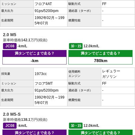
フロア4AT
FF
ミッション
駆動方式
91ps/5200rpm
-
最大出力
過給器（ターボ）
1992年02月～199
-
生産期間
燃費性能
5年07月
2.0 M5
新車時価格
142.1
万円(税抜)
JC08
-km/L
10・15
12.0km/L
満タンでどこまで走る？
満タンでどこまで走る？
-km
780km
レギュラー
使用燃料
1973cc
排気量
エンジン
ガソリン
フロア5MT
FF
ミッション
駆動方式
91ps/5200rpm
-
最大出力
過給器（ターボ）
1992年02月～199
-
生産期間
燃費性能
5年07月
2.0 M5-S
新車時価格
138.1
万円(税抜)
JC08
-km/L
10・15
12.0km/L
満タンでどこまで走る？
満タンでどこまで走る？