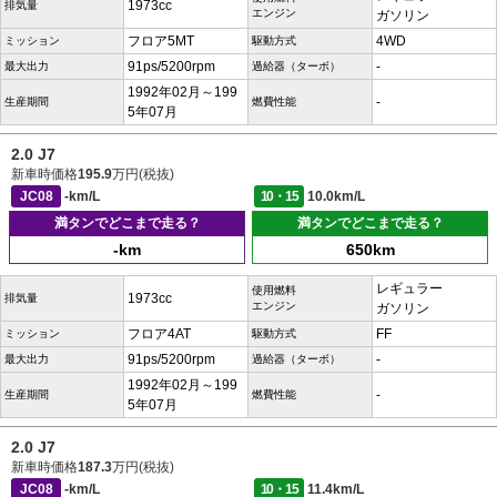
1973cc
排気量
エンジン
ガソリン
フロア5MT
4WD
ミッション
駆動方式
91ps/5200rpm
-
最大出力
過給器（ターボ）
1992年02月～199
-
生産期間
燃費性能
5年07月
2.0 J7
新車時価格
195.9
万円(税抜)
JC08
-km/L
10・15
10.0km/L
満タンでどこまで走る？
満タンでどこまで走る？
-km
650km
レギュラー
使用燃料
1973cc
排気量
エンジン
ガソリン
フロア4AT
FF
ミッション
駆動方式
91ps/5200rpm
-
最大出力
過給器（ターボ）
1992年02月～199
-
生産期間
燃費性能
5年07月
2.0 J7
新車時価格
187.3
万円(税抜)
JC08
-km/L
10・15
11.4km/L