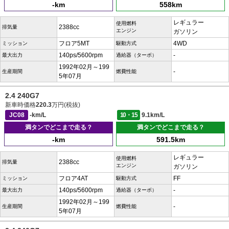
-km
558km
レギュラー
使用燃料
2388cc
排気量
エンジン
ガソリン
フロア5MT
4WD
ミッション
駆動方式
140ps/5600rpm
-
最大出力
過給器（ターボ）
1992年02月～199
-
生産期間
燃費性能
5年07月
2.4 240G7
新車時価格
220.3
万円(税抜)
JC08
-km/L
10・15
9.1km/L
満タンでどこまで走る？
満タンでどこまで走る？
-km
591.5km
レギュラー
使用燃料
2388cc
排気量
エンジン
ガソリン
フロア4AT
FF
ミッション
駆動方式
140ps/5600rpm
-
最大出力
過給器（ターボ）
1992年02月～199
-
生産期間
燃費性能
5年07月