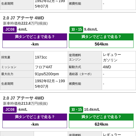
1992年02月～199
-
生産期間
燃費性能
5年07月
2.0 J7 アテーサ 4WD
新車時価格
222.4
万円(税抜)
JC08
-km/L
10・15
9.4km/L
満タンでどこまで走る？
満タンでどこまで走る？
-km
564km
レギュラー
使用燃料
1973cc
排気量
エンジン
ガソリン
フロア4AT
4WD
ミッション
駆動方式
91ps/5200rpm
-
最大出力
過給器（ターボ）
1992年02月～199
-
生産期間
燃費性能
5年07月
2.0 J7 アテーサ 4WD
新車時価格
213.8
万円(税抜)
JC08
-km/L
10・15
10.4km/L
満タンでどこまで走る？
満タンでどこまで走る？
-km
624km
レギュラー
使用燃料