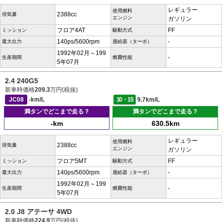
レギュラー
使用燃料
2388cc
排気量
エンジン
ガソリン
フロア4AT
FF
ミッション
駆動方式
140ps/5600rpm
-
最大出力
過給器（ターボ）
1992年02月～199
-
生産期間
燃費性能
5年07月
2.4 240G5
新車時価格
209.3
万円(税抜)
JC08
-km/L
10・15
9.7km/L
満タンでどこまで走る？
満タンでどこまで走る？
-km
630.5km
レギュラー
使用燃料
2388cc
排気量
エンジン
ガソリン
フロア5MT
FF
ミッション
駆動方式
140ps/5600rpm
-
最大出力
過給器（ターボ）
1992年02月～199
-
生産期間
燃費性能
5年07月
2.0 J8 アテーサ 4WD
新車時価格
224.9
万円(税抜)