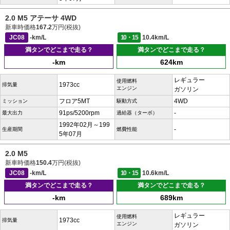
2.0 M5 アテーサ 4WD
新車時価格
167.2
万円(税抜)
JC08
-km/L
10・15
10.4km/L
満タンでどこまで走る？
満タンでどこまで走る？
-km
624km
レギュラー
使用燃料
1973cc
排気量
エンジン
ガソリン
フロア5MT
4WD
ミッション
駆動方式
91ps/5200rpm
-
最大出力
過給器（ターボ）
1992年02月～199
-
生産期間
燃費性能
5年07月
2.0 M5
新車時価格
150.4
万円(税抜)
JC08
-km/L
10・15
10.6km/L
満タンでどこまで走る？
満タンでどこまで走る？
-km
689km
レギュラー
使用燃料
1973cc
排気量
エンジン
ガソリン