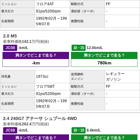
フロア4AT
FF
ミッション
駆動方式
91ps/5200rpm
-
最大出力
過給器（ターボ）
1992年02月～199
-
生産期間
燃費性能
5年07月
2.0 M5
新車時価格
142.1
万円(税抜)
JC08
-km/L
10・15
12.0km/L
満タンでどこまで走る？
満タンでどこまで走る？
-km
780km
レギュラー
使用燃料
1973cc
排気量
エンジン
ガソリン
フロア5MT
FF
ミッション
駆動方式
91ps/5200rpm
-
最大出力
過給器（ターボ）
1992年02月～199
-
生産期間
燃費性能
5年07月
2.4 240G7 アテーサ シュプール 4WD
新車時価格
262.4
万円(税抜)
JC08
-km/L
10・15
8.4km/L
満タンでどこまで走る？
満タンでどこまで走る？