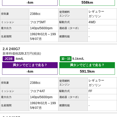
-km
558km
レギュラー
使用燃料
2388cc
排気量
エンジン
ガソリン
フロア5MT
4WD
ミッション
駆動方式
140ps/5600rpm
-
最大出力
過給器（ターボ）
1992年02月～199
-
生産期間
燃費性能
5年07月
2.4 240G7
新車時価格
220.3
万円(税抜)
JC08
-km/L
10・15
9.1km/L
満タンでどこまで走る？
満タンでどこまで走る？
-km
591.5km
レギュラー
使用燃料
2388cc
排気量
エンジン
ガソリン
フロア4AT
FF
ミッション
駆動方式
140ps/5600rpm
-
最大出力
過給器（ターボ）
1992年02月～199
-
生産期間
燃費性能
5年07月