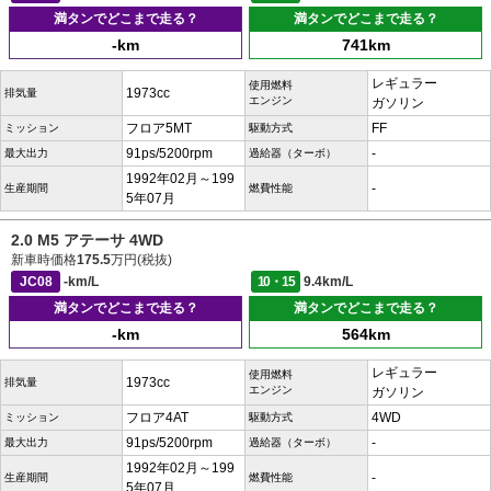
満タンでどこまで走る？
満タンでどこまで走る？
-km
741km
レギュラー
使用燃料
1973cc
排気量
エンジン
ガソリン
フロア5MT
FF
ミッション
駆動方式
91ps/5200rpm
-
最大出力
過給器（ターボ）
1992年02月～199
-
生産期間
燃費性能
5年07月
2.0 M5 アテーサ 4WD
新車時価格
175.5
万円(税抜)
JC08
-km/L
10・15
9.4km/L
満タンでどこまで走る？
満タンでどこまで走る？
-km
564km
レギュラー
使用燃料
1973cc
排気量
エンジン
ガソリン
フロア4AT
4WD
ミッション
駆動方式
91ps/5200rpm
-
最大出力
過給器（ターボ）
1992年02月～199
-
生産期間
燃費性能
5年07月