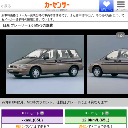
戻る
お気に入り
メニュー
新車時価格はメーカー発表当時の車両本体価格です。また基本情報など、その他の項目について
もメーカー発表時の情報に基いています。
日産 プレーリー 2.0 M5-Sの燃費
1/3
92年(H04)2月、MC時のフロント。仕様はグレードにより異なります
JC08モード
10・15モード
-km/L(65L)
12.0km/L(65L)
満タン
でどこまで走る？
満タン
でどこまで走る？