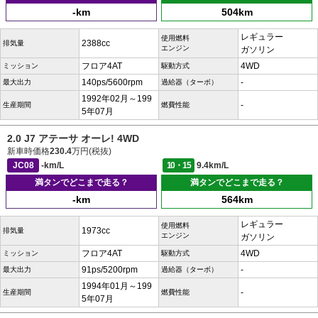
-km
504km
レギュラー
使用燃料
2388cc
排気量
エンジン
ガソリン
フロア4AT
4WD
ミッション
駆動方式
140ps/5600rpm
-
最大出力
過給器（ターボ）
1992年02月～199
-
生産期間
燃費性能
5年07月
2.0 J7 アテーサ オーレ! 4WD
新車時価格
230.4
万円(税抜)
JC08
-km/L
10・15
9.4km/L
満タンでどこまで走る？
満タンでどこまで走る？
-km
564km
レギュラー
使用燃料
1973cc
排気量
エンジン
ガソリン
フロア4AT
4WD
ミッション
駆動方式
91ps/5200rpm
-
最大出力
過給器（ターボ）
1994年01月～199
-
生産期間
燃費性能
5年07月