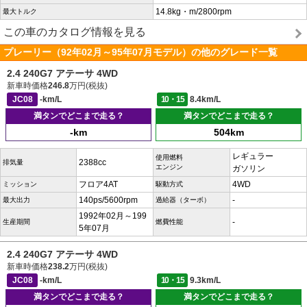
14.8kg・m/2800rpm
最大トルク
この車のカタログ情報を見る
プレーリー（92年02月～95年07月モデル）の他のグレード一覧
2.4 240G7 アテーサ 4WD
新車時価格
246.8
万円(税抜)
JC08
-km/L
10・15
8.4km/L
満タンでどこまで走る？
満タンでどこまで走る？
-km
504km
レギュラー
使用燃料
2388cc
排気量
エンジン
ガソリン
フロア4AT
4WD
ミッション
駆動方式
140ps/5600rpm
-
最大出力
過給器（ターボ）
1992年02月～199
-
生産期間
燃費性能
5年07月
2.4 240G7 アテーサ 4WD
新車時価格
238.2
万円(税抜)
JC08
-km/L
10・15
9.3km/L
満タンでどこまで走る？
満タンでどこまで走る？