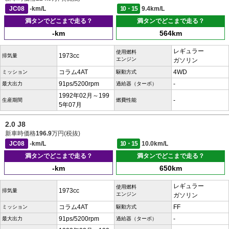
JC08
-km/L
10・15
9.4km/L
満タンでどこまで走る？
満タンでどこまで走る？
-km
564km
レギュラー
使用燃料
1973cc
排気量
エンジン
ガソリン
コラム4AT
4WD
ミッション
駆動方式
91ps/5200rpm
-
最大出力
過給器（ターボ）
1992年02月～199
-
生産期間
燃費性能
5年07月
2.0 J8
新車時価格
196.9
万円(税抜)
JC08
-km/L
10・15
10.0km/L
満タンでどこまで走る？
満タンでどこまで走る？
-km
650km
レギュラー
使用燃料
1973cc
排気量
エンジン
ガソリン
コラム4AT
FF
ミッション
駆動方式
91ps/5200rpm
-
最大出力
過給器（ターボ）