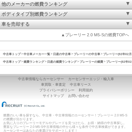
他のメーカーの燃費ランキング
ボディタイプ別燃費ランキング
車を売却する
▲プレーリー 2.0 M5-Sの燃費TOPへ
中古車トップ
中古車メーカー一覧
日産の中古車
プレーリーの中古車
プレーリー(92年02月
中古車トップ
燃費ランキング
日産の燃費ランキング
プレーリーの燃費
プレーリー(92年02
中古車情報ならカーセンサー
カーセンサーエッジ・輸入車
車買取・車査定
中古車リース
プライバシーポリシー
利用規約
サイトマップ
お問い合わせ
燃費のいい車を探すなら、中古車・中古車情報のカーセンサー！プレーリー 2.0 M5-S
の燃費が分かります。
お気に入りのプレーリーモデルやグレードを見つけたら、お得・納得の中古車探し。
豊富なプレーリー 2.0 M5-S中古車情報の中から様々な条件で中古車検索ができます。
カーセンサーはあなたの車選びをサポートします！