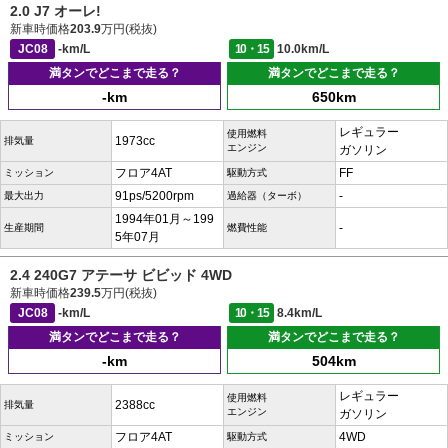
2.0 J7 オーレ!
新車時価格
203.9
万円(税抜)
JC08
-km/L
10・15
10.0km/L
満タンでどこまで走る？
満タンでどこまで走る？
-km
650km
レギュラー
使用燃料
1973cc
排気量
エンジン
ガソリン
フロア4AT
FF
ミッション
駆動方式
91ps/5200rpm
-
最大出力
過給器（ターボ）
1994年01月～199
-
生産期間
燃費性能
5年07月
2.4 240G7 アテーサ ビビッド 4WD
新車時価格
239.5
万円(税抜)
JC08
-km/L
10・15
8.4km/L
満タンでどこまで走る？
満タンでどこまで走る？
-km
504km
レギュラー
使用燃料
2388cc
排気量
エンジン
ガソリン
フロア4AT
4WD
ミッション
駆動方式