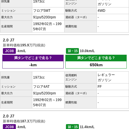
1973cc
排気量
エンジン
ガソリン
フロア5MT
4WD
ミッション
駆動方式
91ps/5200rpm
-
最大出力
過給器（ターボ）
1992年02月～199
-
生産期間
燃費性能
5年07月
2.0 J7
新車時価格
195.9
万円(税抜)
JC08
-km/L
10・15
10.0km/L
満タンでどこまで走る？
満タンでどこまで走る？
-km
650km
レギュラー
使用燃料
1973cc
排気量
エンジン
ガソリン
フロア4AT
FF
ミッション
駆動方式
91ps/5200rpm
-
最大出力
過給器（ターボ）
1992年02月～199
-
生産期間
燃費性能
5年07月
2.0 J7
新車時価格
187.3
万円(税抜)
JC08
-km/L
10・15
11.4km/L