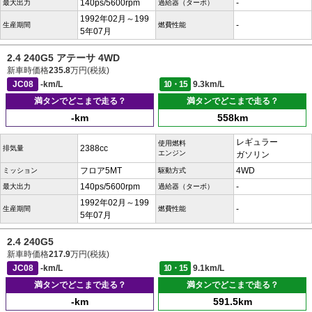
140ps/5600rpm
-
最大出力
過給器（ターボ）
1992年02月～199
-
生産期間
燃費性能
5年07月
2.4 240G5 アテーサ 4WD
新車時価格
235.8
万円(税抜)
JC08
-km/L
10・15
9.3km/L
満タンでどこまで走る？
満タンでどこまで走る？
-km
558km
レギュラー
使用燃料
2388cc
排気量
エンジン
ガソリン
フロア5MT
4WD
ミッション
駆動方式
140ps/5600rpm
-
最大出力
過給器（ターボ）
1992年02月～199
-
生産期間
燃費性能
5年07月
2.4 240G5
新車時価格
217.9
万円(税抜)
JC08
-km/L
10・15
9.1km/L
満タンでどこまで走る？
満タンでどこまで走る？
-km
591.5km