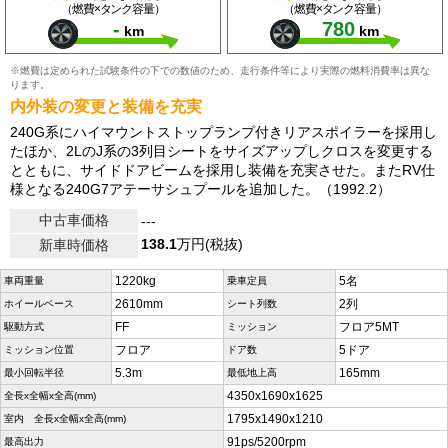
（燃費×タンク容量）
（燃費×タンク容量）
-
780
km
km
※燃費は定められた試験条件の下での数値のため、走行条件等により実際の燃料消費率は異な
ります。
内外装の変更と装備を充実
240G系にハイマウントストップランプ付きリアスポイラーを採用し
たほか、2LのJ系の3列目シートをサイズアップしクロスを変更する
とともに、サイドドアビームを採用し装備を充実させた。またRV仕
様となる240G7アテーサシュプールを追加した。（1992.2）
中古車価格
---
138.1
万円(税抜)
新車時価格
1220kg
5名
車両重量
乗車定員
2610mm
2列
ホイールベース
シート列数
FF
フロア5MT
駆動方式
ミッション
フロア
5ドア
ミッション位置
ドア数
5.3m
165mm
最小回転半径
最低地上高
4350x1690x1625
全長x全幅x全高(mm)
1795x1490x1210
室内 全長x全幅x全高(mm)
91ps/5200rpm
最高出力