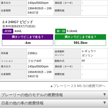
140ps/5600rpm
-
最大出力
過給器（ターボ）
1994年09月～199
-
生産期間
燃費性能
5年07月
2.4 240G7 ビビッド
新車時価格
213
万円(税抜)
JC08
-km/L
10・15
9.1km/L
満タンでどこまで走る？
満タンでどこまで走る？
-km
591.5km
レギュラー
使用燃料
2388cc
排気量
エンジン
ガソリン
フロア4AT
FF
ミッション
駆動方式
140ps/5600rpm
-
最大出力
過給器（ターボ）
1994年09月～199
-
生産期間
燃費性能
5年07月
▲プレーリー 2.0 M5-Sの燃費TOPへ
プレーリーの他のモデルの燃費情報
日産の他の車の燃費情報