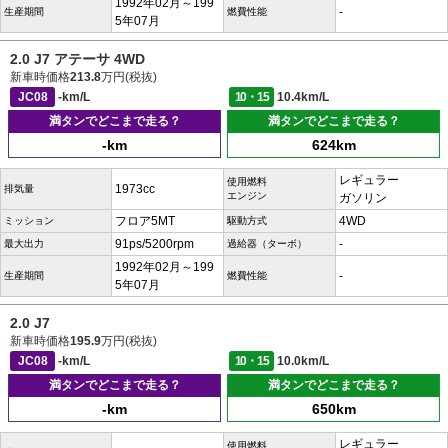
1992年02月～199
-
生産期間
燃費性能
5年07月
2.0 J7 アテーサ 4WD
新車時価格
213.8
万円(税抜)
JC08
-km/L
10・15
10.4km/L
満タンでどこまで走る？
満タンでどこまで走る？
-km
624km
レギュラー
使用燃料
1973cc
排気量
エンジン
ガソリン
フロア5MT
4WD
ミッション
駆動方式
91ps/5200rpm
-
最大出力
過給器（ターボ）
1992年02月～199
-
生産期間
燃費性能
5年07月
2.0 J7
新車時価格
195.9
万円(税抜)
JC08
-km/L
10・15
10.0km/L
満タンでどこまで走る？
満タンでどこまで走る？
-km
650km
レギュラー
使用燃料