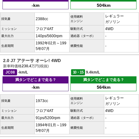
-km
504km
レギュラー
使用燃料
2388cc
排気量
エンジン
ガソリン
フロア4AT
4WD
ミッション
駆動方式
140ps/5600rpm
-
最大出力
過給器（ターボ）
1992年02月～199
-
生産期間
燃費性能
5年07月
2.0 J7 アテーサ オーレ! 4WD
新車時価格
230.4
万円(税抜)
JC08
-km/L
10・15
9.4km/L
満タンでどこまで走る？
満タンでどこまで走る？
-km
564km
レギュラー
使用燃料
1973cc
排気量
エンジン
ガソリン
フロア4AT
4WD
ミッション
駆動方式
91ps/5200rpm
-
最大出力
過給器（ターボ）
1994年01月～199
-
生産期間
燃費性能
5年07月