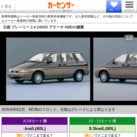
戻る
お気に入り
メニュー
新車時価格はメーカー発表当時の車両本体価格です。また基本情報など、その他の項目について
もメーカー発表時の情報に基いています。
日産 プレーリー 2.4 240G5 アテーサ 4WDの燃費
1/3
92年(H04)2月、MC時のフロント。仕様はグレードにより異なります
JC08モード
10・15モード
-km/L(60L)
9.3km/L(60L)
満タン
でどこまで走る？
満タン
でどこまで走る？