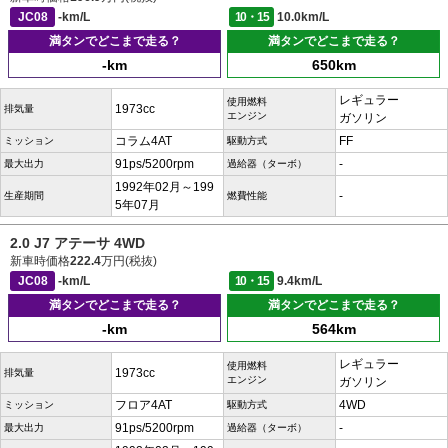
JC08
-km/L
10・15
10.0km/L
満タンでどこまで走る？
満タンでどこまで走る？
-km
650km
レギュラー
使用燃料
1973cc
排気量
エンジン
ガソリン
コラム4AT
FF
ミッション
駆動方式
91ps/5200rpm
-
最大出力
過給器（ターボ）
1992年02月～199
-
生産期間
燃費性能
5年07月
2.0 J7 アテーサ 4WD
新車時価格
222.4
万円(税抜)
JC08
-km/L
10・15
9.4km/L
満タンでどこまで走る？
満タンでどこまで走る？
-km
564km
レギュラー
使用燃料
1973cc
排気量
エンジン
ガソリン
フロア4AT
4WD
ミッション
駆動方式
91ps/5200rpm
-
最大出力
過給器（ターボ）