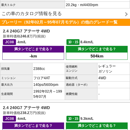
20.2kg・m/4400rpm
最大トルク
この車のカタログ情報を見る
プレーリー（92年02月～95年07月モデル）の他のグレード一覧
2.4 240G7 アテーサ 4WD
新車時価格
246.8
万円(税抜)
JC08
-km/L
10・15
8.4km/L
満タンでどこまで走る？
満タンでどこまで走る？
-km
504km
レギュラー
使用燃料
2388cc
排気量
エンジン
ガソリン
フロア4AT
4WD
ミッション
駆動方式
140ps/5600rpm
-
最大出力
過給器（ターボ）
1992年02月～199
-
生産期間
燃費性能
5年07月
2.4 240G7 アテーサ 4WD
新車時価格
238.2
万円(税抜)
JC08
-km/L
10・15
9.3km/L
満タンでどこまで走る？
満タンでどこまで走る？