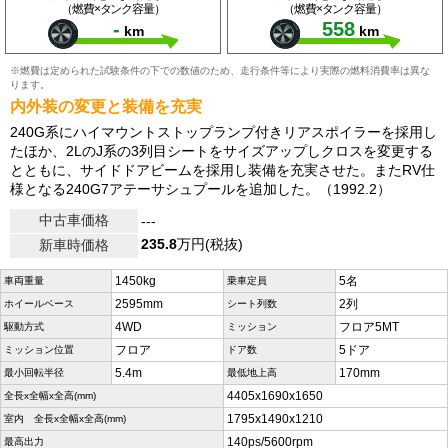
（燃費×タンク容量）
（燃費×タンク容量）
-
558
km
km
※燃費は定められた試験条件の下での数値のため、走行条件等により実際の燃料消費率は異な
ります。
内外装の変更と装備を充実
240G系にハイマウントストップランプ付きリアスポイラーを採用し
たほか、2LのJ系の3列目シートをサイズアップしクロスを変更する
とともに、サイドドアビームを採用し装備を充実させた。またRV仕
様となる240G7アテーサシュプールを追加した。（1992.2）
中古車価格
---
235.8
万円(税抜)
新車時価格
1450kg
5名
車両重量
乗車定員
2595mm
2列
ホイールベース
シート列数
4WD
フロア5MT
駆動方式
ミッション
フロア
5ドア
ミッション位置
ドア数
5.4m
170mm
最小回転半径
最低地上高
4405x1690x1650
全長x全幅x全高(mm)
1795x1490x1210
室内 全長x全幅x全高(mm)
140ps/5600rpm
最高出力