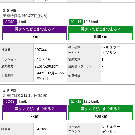
2.0 M5
新車時価格
150.4
万円(税抜)
JC08
-km/L
10・15
10.6km/L
満タンでどこまで走る？
満タンでどこまで走る？
-km
689km
レギュラー
使用燃料
1973cc
排気量
エンジン
ガソリン
フロア4AT
FF
ミッション
駆動方式
91ps/5200rpm
-
最大出力
過給器（ターボ）
1992年02月～199
-
生産期間
燃費性能
5年07月
2.0 M5
新車時価格
142.1
万円(税抜)
JC08
-km/L
10・15
12.0km/L
満タンでどこまで走る？
満タンでどこまで走る？
-km
780km
レギュラー
使用燃料
1973cc
排気量
エンジン
ガソリン