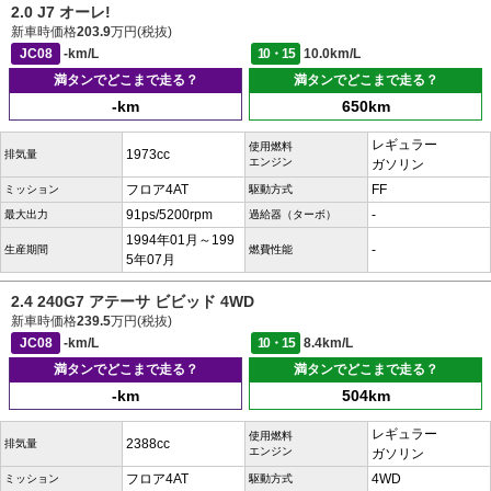
2.0 J7 オーレ!
新車時価格
203.9
万円(税抜)
JC08
-km/L
10・15
10.0km/L
満タンでどこまで走る？
満タンでどこまで走る？
-km
650km
レギュラー
使用燃料
1973cc
排気量
エンジン
ガソリン
フロア4AT
FF
ミッション
駆動方式
91ps/5200rpm
-
最大出力
過給器（ターボ）
1994年01月～199
-
生産期間
燃費性能
5年07月
2.4 240G7 アテーサ ビビッド 4WD
新車時価格
239.5
万円(税抜)
JC08
-km/L
10・15
8.4km/L
満タンでどこまで走る？
満タンでどこまで走る？
-km
504km
レギュラー
使用燃料
2388cc
排気量
エンジン
ガソリン
フロア4AT
4WD
ミッション
駆動方式