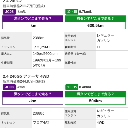
2.4 240G7
新車時価格
211.7
万円(税抜)
JC08
-km/L
10・15
9.7km/L
満タンでどこまで走る？
満タンでどこまで走る？
-km
630.5km
レギュラー
使用燃料
2388cc
排気量
エンジン
ガソリン
フロア5MT
FF
ミッション
駆動方式
140ps/5600rpm
-
最大出力
過給器（ターボ）
1992年02月～199
-
生産期間
燃費性能
5年07月
2.4 240G5 アテーサ 4WD
新車時価格
244.8
万円(税抜)
JC08
-km/L
10・15
8.4km/L
満タンでどこまで走る？
満タンでどこまで走る？
-km
504km
レギュラー
使用燃料
2388cc
排気量
エンジン
ガソリン
フロア4AT
4WD
ミッション
駆動方式