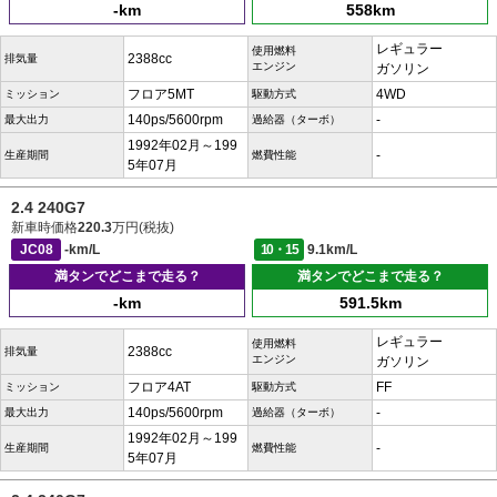
-km
558km
レギュラー
使用燃料
2388cc
排気量
エンジン
ガソリン
フロア5MT
4WD
ミッション
駆動方式
140ps/5600rpm
-
最大出力
過給器（ターボ）
1992年02月～199
-
生産期間
燃費性能
5年07月
2.4 240G7
新車時価格
220.3
万円(税抜)
JC08
-km/L
10・15
9.1km/L
満タンでどこまで走る？
満タンでどこまで走る？
-km
591.5km
レギュラー
使用燃料
2388cc
排気量
エンジン
ガソリン
フロア4AT
FF
ミッション
駆動方式
140ps/5600rpm
-
最大出力
過給器（ターボ）
1992年02月～199
-
生産期間
燃費性能
5年07月