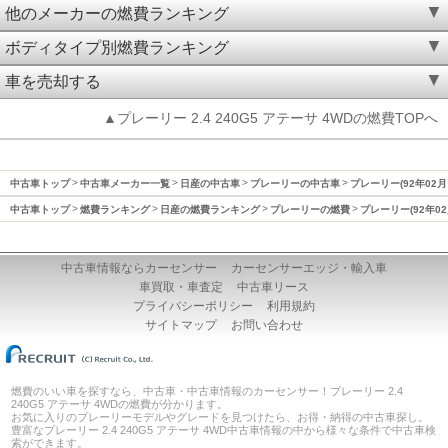
他のメーカーの燃費ランキング
ボディタイプ別燃費ランキング
車を売却する
▲プレーリー 2.4 240G5 アテーサ 4WDの燃費TOPへ
中古車トップ
中古車メーカー一覧
日産の中古車
プレーリーの中古車
プレーリー(92年02月
中古車トップ
燃費ランキング
日産の燃費ランキング
プレーリーの燃費
プレーリー(92年02
中古車情報ならカーセンサー
カーセンサーエッジ・輸入車
車買取・車査定
中古車リース
プライバシーポリシー
利用規約
サイトマップ
お問い合わせ
燃費のいい車を探すなら、中古車・中古車情報のカーセンサー！プレーリー 2.4
240G5 アテーサ 4WDの燃費が分かります。
お気に入りのプレーリーモデルやグレードを見つけたら、お得・納得の中古車探し。
豊富なプレーリー 2.4 240G5 アテーサ 4WD中古車情報の中から様々な条件で中古車検
索ができます。