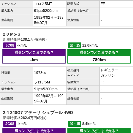
フロア5MT
FF
ミッション
駆動方式
91ps/5200rpm
-
最大出力
過給器（ターボ）
1992年02月～199
-
生産期間
燃費性能
5年07月
2.0 M5-S
新車時価格
138.1
万円(税抜)
JC08
-km/L
10・15
12.0km/L
満タンでどこまで走る？
満タンでどこまで走る？
-km
780km
レギュラー
使用燃料
1973cc
排気量
エンジン
ガソリン
フロア5MT
FF
ミッション
駆動方式
91ps/5200rpm
-
最大出力
過給器（ターボ）
1992年02月～199
-
生産期間
燃費性能
5年07月
2.4 240G7 アテーサ シュプール 4WD
新車時価格
262.4
万円(税抜)
JC08
-km/L
10・15
8.4km/L
満タンでどこまで走る？
満タンでどこまで走る？