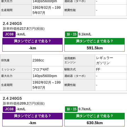
140ps/5600rpm
-
最大出力
過給器（ターボ）
1992年02月～199
-
生産期間
燃費性能
5年07月
2.4 240G5
新車時価格
217.9
万円(税抜)
JC08
-km/L
10・15
9.1km/L
満タンでどこまで走る？
満タンでどこまで走る？
-km
591.5km
レギュラー
使用燃料
2388cc
排気量
エンジン
ガソリン
フロア4AT
FF
ミッション
駆動方式
140ps/5600rpm
-
最大出力
過給器（ターボ）
1992年02月～199
-
生産期間
燃費性能
5年07月
2.4 240G5
新車時価格
209.3
万円(税抜)
JC08
-km/L
10・15
9.7km/L
満タンでどこまで走る？
満タンでどこまで走る？
-km
630.5km