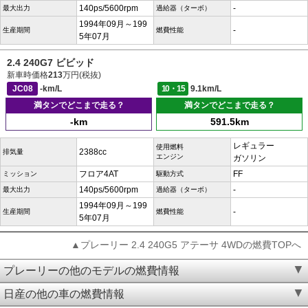
140ps/5600rpm
-
最大出力
過給器（ターボ）
1994年09月～199
-
生産期間
燃費性能
5年07月
2.4 240G7 ビビッド
新車時価格
213
万円(税抜)
JC08
-km/L
10・15
9.1km/L
満タンでどこまで走る？
満タンでどこまで走る？
-km
591.5km
レギュラー
使用燃料
2388cc
排気量
エンジン
ガソリン
フロア4AT
FF
ミッション
駆動方式
140ps/5600rpm
-
最大出力
過給器（ターボ）
1994年09月～199
-
生産期間
燃費性能
5年07月
▲プレーリー 2.4 240G5 アテーサ 4WDの燃費TOPへ
プレーリーの他のモデルの燃費情報
日産の他の車の燃費情報