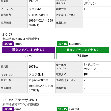
1973cc
排気量
エンジン
ガソリン
フロア4AT
FF
ミッション
駆動方式
91ps/5200rpm
-
最大出力
過給器（ターボ）
1992年02月～199
-
生産期間
燃費性能
5年07月
2.0 J7
新車時価格
187.3
万円(税抜)
JC08
-km/L
10・15
11.4km/L
満タンでどこまで走る？
満タンでどこまで走る？
-km
741km
レギュラー
使用燃料
1973cc
排気量
エンジン
ガソリン
フロア5MT
FF
ミッション
駆動方式
91ps/5200rpm
-
最大出力
過給器（ターボ）
1992年02月～199
-
生産期間
燃費性能
5年07月
2.0 M5 アテーサ 4WD
新車時価格
175.5
万円(税抜)
JC08
-km/L
10・15
9.4km/L