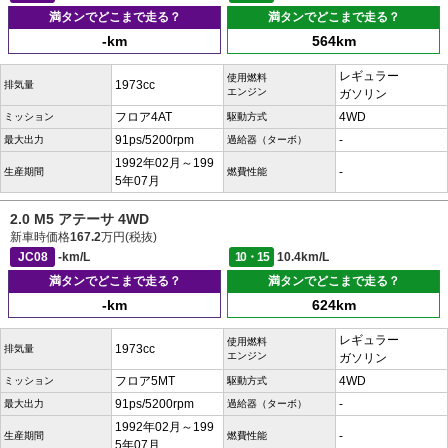
満タンでどこまで走る？
満タンでどこまで走る？
-km
564km
レギュラー
使用燃料
1973cc
排気量
エンジン
ガソリン
フロア4AT
4WD
ミッション
駆動方式
91ps/5200rpm
-
最大出力
過給器（ターボ）
1992年02月～199
-
生産期間
燃費性能
5年07月
2.0 M5 アテーサ 4WD
新車時価格
167.2
万円(税抜)
JC08
-km/L
10・15
10.4km/L
満タンでどこまで走る？
満タンでどこまで走る？
-km
624km
レギュラー
使用燃料
1973cc
排気量
エンジン
ガソリン
フロア5MT
4WD
ミッション
駆動方式
91ps/5200rpm
-
最大出力
過給器（ターボ）
1992年02月～199
-
生産期間
燃費性能
5年07月