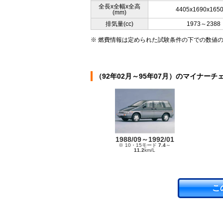
全長x全幅x全高
4405x1690x165
(mm)
排気量(cc)
1973～2388
※ 燃費情報は定められた試験条件の下での数値
（92年02月～95年07月）のマイナーチ
1988/09～1992/01
※ 10・15モード
7.4
～
11.2
km/L
こ