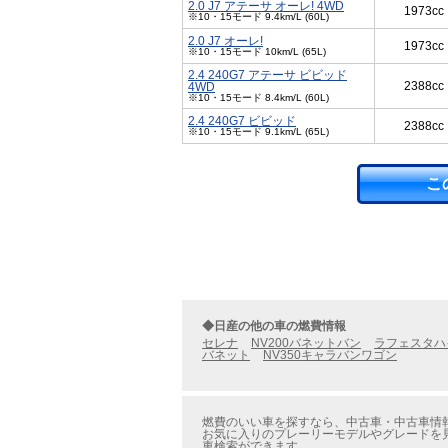
2.0 J7 アテーサ オーレ! 4WD
1973cc
※10・15モード 9.4km/L (60L)
2.0 J7 オーレ!
1973cc
※10・15モード 10km/L (65L)
2.4 240G7 アテーサ ビビッド
2388cc
4WD
※10・15モード 8.4km/L (60L)
2.4 240G7 ビビッド
2388cc
※10・15モード 9.1km/L (65L)
こ
◆日産の他の車の燃費情報
セレナ
NV200バネットバン
ラフェスタハ
バネット
NV350キャラバンワゴン
燃費のいい車を探すなら、中古車・中古車情報
お気に入りのプレーリーモデルやグレードを見
車検索ができます。