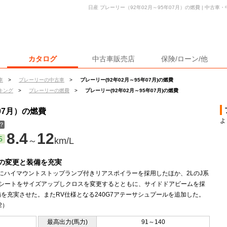
日産 プレーリー（92年02月～95年07月）の燃費 | 中古
カタログ
中古車販売店
保険/ローン/他
車
>
プレーリーの中古車
>
プレーリー(92年02月～95年07月)の燃費
キング
>
プレーリーの燃費
>
プレーリー(92年02月～95年07月)の燃費
07月）の燃費
よ
？
8.4
12
5
～
km/L
の変更と装備を充実
系にハイマウントストップランプ付きリアスポイラーを採用したほか、2LのJ系
目シートをサイズアップしクロスを変更するとともに、サイドドアビームを採
を充実させた。またRV仕様となる240G7アテーサシュプールを追加した。
.2）
最高出力(馬力)
91～140