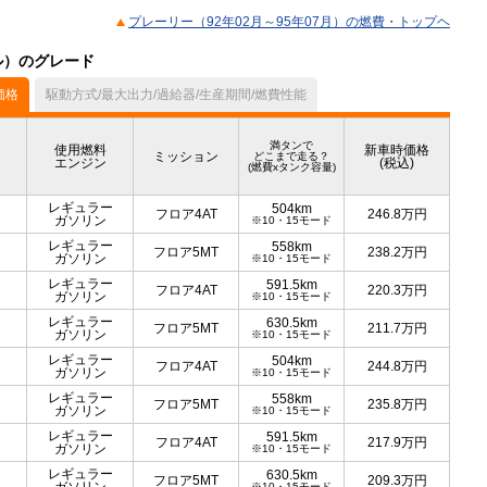
プレーリー（92年02月～95年07月）の燃費・トップヘ
デル）のグレード
価格
駆動方式/最大出力/過給器/生産期間/燃費性能
満タンで
使用燃料
新車時価格
ミッション
どこまで走る？
エンジン
(税込)
(燃費xタンク容量)
レギュラー
504km
フロア4AT
246.8
万円
ガソリン
※10・15モード
レギュラー
558km
フロア5MT
238.2
万円
ガソリン
※10・15モード
レギュラー
591.5km
フロア4AT
220.3
万円
ガソリン
※10・15モード
レギュラー
630.5km
フロア5MT
211.7
万円
ガソリン
※10・15モード
レギュラー
504km
フロア4AT
244.8
万円
ガソリン
※10・15モード
レギュラー
558km
フロア5MT
235.8
万円
ガソリン
※10・15モード
レギュラー
591.5km
フロア4AT
217.9
万円
ガソリン
※10・15モード
レギュラー
630.5km
フロア5MT
209.3
万円
※10・15モード