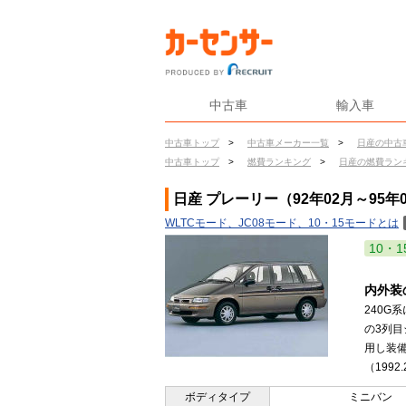
中古車
輸入車
中古車トップ
>
中古車メーカー一覧
>
日産の中古
中古車トップ
>
燃費ランキング
>
日産の燃費ラン
日産 プレーリー（92年02月～95年
WLTCモード、JC08モード、10・15モードとは
10・1
内外装
240G
の3列
用し装備
（1992
ボディタイプ
ミニバン