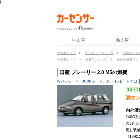
{
中古車
輸入車
中古車トップ
>
中古車メーカー一覧
>
日産の中古
中古車トップ
>
燃費ランキング
>
日産の燃費ラン
日産 プレーリー 2.0 M5の燃費
WLTCモード、JC08モード、10・15モードとは
10・1
満タ
内外装
240G
の3列
用し装備
（1992