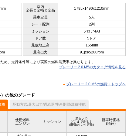
室内
5mm
1795x1490x1210mm
全長 x 全幅 x 全高
乗車定員
5人
シート配列
2列
ミッション
フロア4AT
ドア数
5ドア
最低地上高
165mm
rpm
最高出力
91ps/5200rpm
のため、走行条件等により実際の燃料消費率は異なります。
プレーリー 2.0 M5のカタログ情報を見る
プレーリー 2.0 M5の燃費・トップヘ
デル）の他のグレード
価格
駆動方式/最大出力/過給器/生産期間/燃費性能
満タンで
使用燃料
新車時価格
ミッション
どこまで走る？
エンジン
(税込)
(燃費xタンク容量)