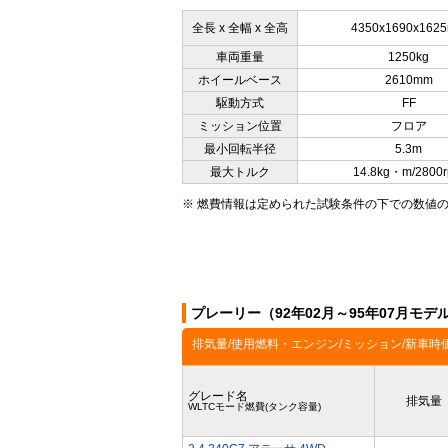
全長 x 全幅 x 全高
4350x1690x162
車両重量
1250kg
ホイールベース
2610mm
駆動方式
FF
ミッション位置
フロア
最小回転半径
5.3m
最大トルク
14.8kg・m/2800
※ 燃費情報は定められた試験条件の下での数値
プレーリー（92年02月～95年07月モ
排気量/使用燃料・エンジン/ミッション/新車時
グレード名
排気量
WLTCモード燃費(タンク容量)