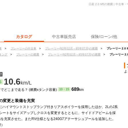
日産 2.0 M5の燃費 | 中
カタログ
中古車販売店
保険/ローン/他
車
>
プレーリーの中古車
>
プレーリー(92年02月～95年07月)の燃費
>
プレーリー 2.0
キング
>
プレーリーの燃費
>
プレーリー(92年02月～95年07月)の燃費
>
プレーリー 2.
よ
？
10.6
5
km/L
ン
689
10・15
でどこまで走る？ (燃費xタンク容量)
km
の変更と装備を充実
系にハイマウントストップランプ付きリアスポイラーを採用したほか、2LのJ系
目シートをサイズアップしクロスを変更するとともに、サイドドアビームを採
を充実させた。またRV仕様となる240G7アテーサシュプールを追加した。
.2）