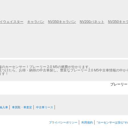
イウェイスター
キャラバン
NV350キャラバン
NV200バネット
NV350キ
カーセンサー！プレーリー 2.0 M5の燃費が分かります。
つけたら、お得・納得の中古車探し。豊富なプレーリー 2.0 M5中古車情報の中
ます！
プレーリー 
輸入車
車買取・車査定
中古車リース
プライバシーポリシー
利用規約
“カーセンサーは安心”そ