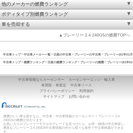
他のメーカーの燃費ランキング
ボディタイプ別燃費ランキング
車を売却する
▲プレーリー 2.4 240G5の燃費TOPへ
中古車トップ
中古車メーカー一覧
日産の中古車
プレーリーの中古車
プレーリー(92年02月
中古車トップ
燃費ランキング
日産の燃費ランキング
プレーリーの燃費
プレーリー(92年02
中古車情報ならカーセンサー
カーセンサーエッジ・輸入車
車買取・車査定
中古車リース
プライバシーポリシー
利用規約
サイトマップ
お問い合わせ
燃費のいい車を探すなら、中古車・中古車情報のカーセンサー！プレーリー 2.4
240G5の燃費が分かります。
お気に入りのプレーリーモデルやグレードを見つけたら、お得・納得の中古車探し。
豊富なプレーリー 2.4 240G5中古車情報の中から様々な条件で中古車検索ができま
す。