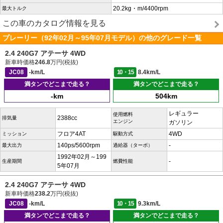
20.2kg・m/4400rpm
最大トルク
この車のカタログ情報を見る
プレーリー（92年02月～95年07月モデル）の他のグレード一覧
2.4 240G7 アテーサ 4WD
新車時価格
246.8
万円(税抜)
JC08
-km/L
10・15
8.4km/L
満タンでどこまで走る？
満タンでどこまで走る？
-km
504km
レギュラー
使用燃料
2388cc
排気量
エンジン
ガソリン
フロア4AT
4WD
ミッション
駆動方式
140ps/5600rpm
-
最大出力
過給器（ターボ）
1992年02月～199
-
生産期間
燃費性能
5年07月
2.4 240G7 アテーサ 4WD
新車時価格
238.2
万円(税抜)
JC08
-km/L
10・15
9.3km/L
満タンでどこまで走る？
満タンでどこまで走る？