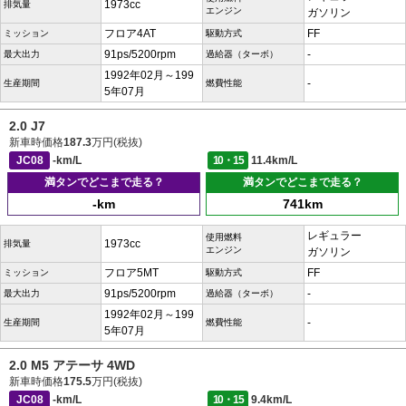
1973cc
排気量
エンジン
ガソリン
フロア4AT
FF
ミッション
駆動方式
91ps/5200rpm
-
最大出力
過給器（ターボ）
1992年02月～199
-
生産期間
燃費性能
5年07月
2.0 J7
新車時価格
187.3
万円(税抜)
JC08
-km/L
10・15
11.4km/L
満タンでどこまで走る？
満タンでどこまで走る？
-km
741km
レギュラー
使用燃料
1973cc
排気量
エンジン
ガソリン
フロア5MT
FF
ミッション
駆動方式
91ps/5200rpm
-
最大出力
過給器（ターボ）
1992年02月～199
-
生産期間
燃費性能
5年07月
2.0 M5 アテーサ 4WD
新車時価格
175.5
万円(税抜)
JC08
-km/L
10・15
9.4km/L