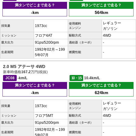
満タンでどこまで走る？
満タンでどこまで走る？
-km
564km
レギュラー
使用燃料
1973cc
排気量
エンジン
ガソリン
フロア4AT
4WD
ミッション
駆動方式
91ps/5200rpm
-
最大出力
過給器（ターボ）
1992年02月～199
-
生産期間
燃費性能
5年07月
2.0 M5 アテーサ 4WD
新車時価格
167.2
万円(税抜)
JC08
-km/L
10・15
10.4km/L
満タンでどこまで走る？
満タンでどこまで走る？
-km
624km
レギュラー
使用燃料
1973cc
排気量
エンジン
ガソリン
フロア5MT
4WD
ミッション
駆動方式
91ps/5200rpm
-
最大出力
過給器（ターボ）
1992年02月～199
-
生産期間
燃費性能
5年07月