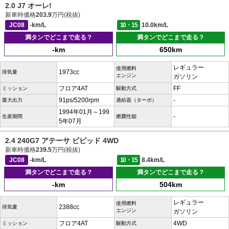
2.0 J7 オーレ!
新車時価格
203.9
万円(税抜)
JC08
-km/L
10・15
10.0km/L
満タンでどこまで走る？
満タンでどこまで走る？
-km
650km
レギュラー
使用燃料
1973cc
排気量
エンジン
ガソリン
フロア4AT
FF
ミッション
駆動方式
91ps/5200rpm
-
最大出力
過給器（ターボ）
1994年01月～199
-
生産期間
燃費性能
5年07月
2.4 240G7 アテーサ ビビッド 4WD
新車時価格
239.5
万円(税抜)
JC08
-km/L
10・15
8.4km/L
満タンでどこまで走る？
満タンでどこまで走る？
-km
504km
レギュラー
使用燃料
2388cc
排気量
エンジン
ガソリン
フロア4AT
4WD
ミッション
駆動方式