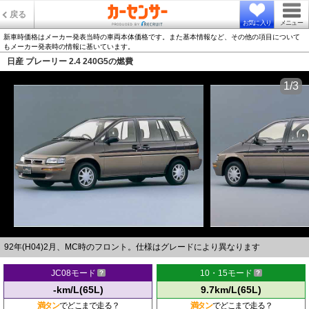
戻る
お気に入り
メニュー
新車時価格はメーカー発表当時の車両本体価格です。また基本情報など、その他の項目について
もメーカー発表時の情報に基いています。
日産 プレーリー 2.4 240G5の燃費
1/3
92年(H04)2月、MC時のフロント。仕様はグレードにより異なります
JC08モード
10・15モード
-km/L(65L)
9.7km/L(65L)
満タン
でどこまで走る？
満タン
でどこまで走る？