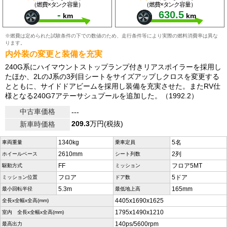
（燃費×タンク容量）
（燃費×タンク容量）
-
630.5
km
km
※燃費は定められた試験条件の下での数値のため、走行条件等により実際の燃料消費率は異な
ります。
内外装の変更と装備を充実
240G系にハイマウントストップランプ付きリアスポイラーを採用し
たほか、2LのJ系の3列目シートをサイズアップしクロスを変更する
とともに、サイドドアビームを採用し装備を充実させた。またRV仕
様となる240G7アテーサシュプールを追加した。（1992.2）
中古車価格
---
209.3
万円(税抜)
新車時価格
1340kg
5名
車両重量
乗車定員
2610mm
2列
ホイールベース
シート列数
FF
フロア5MT
駆動方式
ミッション
フロア
5ドア
ミッション位置
ドア数
5.3m
165mm
最小回転半径
最低地上高
4405x1690x1625
全長x全幅x全高(mm)
1795x1490x1210
室内 全長x全幅x全高(mm)
140ps/5600rpm
最高出力