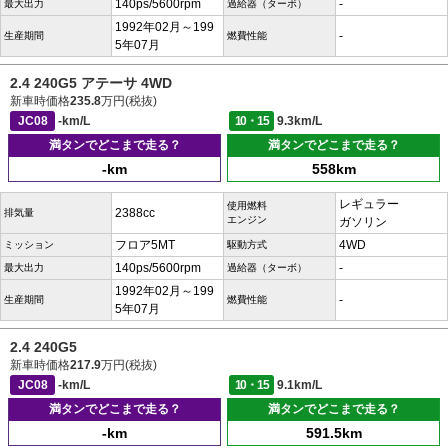
140ps/5600rpm
-
最大出力
過給器（ターボ）
1992年02月～199
-
生産期間
燃費性能
5年07月
2.4 240G5 アテーサ 4WD
新車時価格
235.8
万円(税抜)
JC08
-km/L
10・15
9.3km/L
満タンでどこまで走る？
満タンでどこまで走る？
-km
558km
レギュラー
使用燃料
2388cc
排気量
エンジン
ガソリン
フロア5MT
4WD
ミッション
駆動方式
140ps/5600rpm
-
最大出力
過給器（ターボ）
1992年02月～199
-
生産期間
燃費性能
5年07月
2.4 240G5
新車時価格
217.9
万円(税抜)
JC08
-km/L
10・15
9.1km/L
満タンでどこまで走る？
満タンでどこまで走る？
-km
591.5km