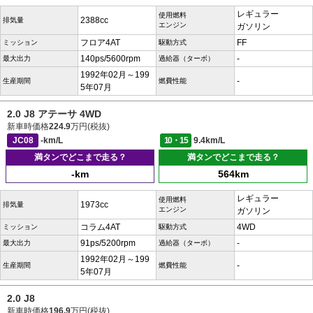
レギュラー
使用燃料
2388cc
排気量
エンジン
ガソリン
フロア4AT
FF
ミッション
駆動方式
140ps/5600rpm
-
最大出力
過給器（ターボ）
1992年02月～199
-
生産期間
燃費性能
5年07月
2.0 J8 アテーサ 4WD
新車時価格
224.9
万円(税抜)
JC08
-km/L
10・15
9.4km/L
満タンでどこまで走る？
満タンでどこまで走る？
-km
564km
レギュラー
使用燃料
1973cc
排気量
エンジン
ガソリン
コラム4AT
4WD
ミッション
駆動方式
91ps/5200rpm
-
最大出力
過給器（ターボ）
1992年02月～199
-
生産期間
燃費性能
5年07月
2.0 J8
新車時価格
196.9
万円(税抜)