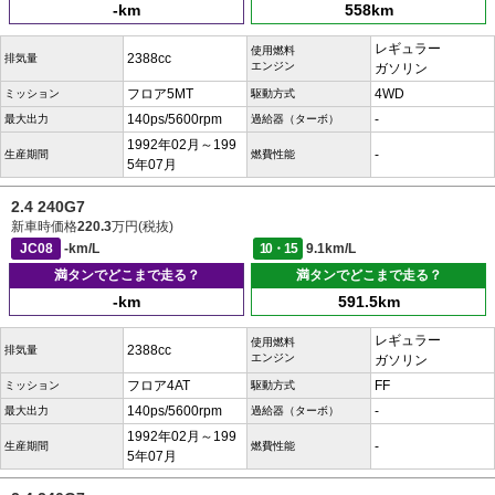
-km
558km
レギュラー
使用燃料
2388cc
排気量
エンジン
ガソリン
フロア5MT
4WD
ミッション
駆動方式
140ps/5600rpm
-
最大出力
過給器（ターボ）
1992年02月～199
-
生産期間
燃費性能
5年07月
2.4 240G7
新車時価格
220.3
万円(税抜)
JC08
-km/L
10・15
9.1km/L
満タンでどこまで走る？
満タンでどこまで走る？
-km
591.5km
レギュラー
使用燃料
2388cc
排気量
エンジン
ガソリン
フロア4AT
FF
ミッション
駆動方式
140ps/5600rpm
-
最大出力
過給器（ターボ）
1992年02月～199
-
生産期間
燃費性能
5年07月