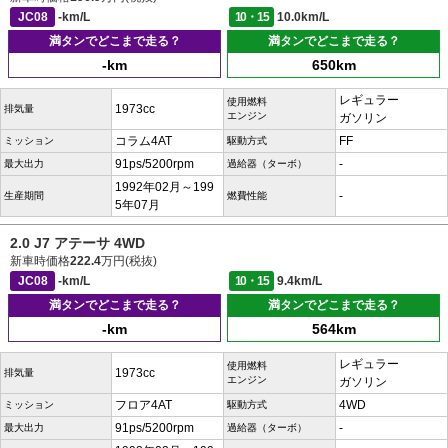
JC08
-km/L
10・15
10.0km/L
満タンでどこまで走る？
満タンでどこまで走る？
-km
650km
レギュラー
使用燃料
1973cc
排気量
エンジン
ガソリン
コラム4AT
FF
ミッション
駆動方式
91ps/5200rpm
-
最大出力
過給器（ターボ）
1992年02月～199
-
生産期間
燃費性能
5年07月
2.0 J7 アテーサ 4WD
新車時価格
222.4
万円(税抜)
JC08
-km/L
10・15
9.4km/L
満タンでどこまで走る？
満タンでどこまで走る？
-km
564km
レギュラー
使用燃料
1973cc
排気量
エンジン
ガソリン
フロア4AT
4WD
ミッション
駆動方式
91ps/5200rpm
-
最大出力
過給器（ターボ）