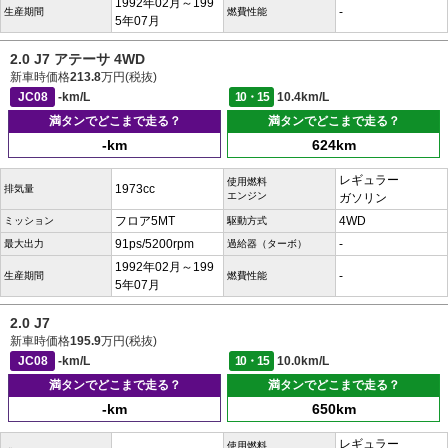
1992年02月～199
-
生産期間
燃費性能
5年07月
2.0 J7 アテーサ 4WD
新車時価格
213.8
万円(税抜)
JC08
-km/L
10・15
10.4km/L
満タンでどこまで走る？
満タンでどこまで走る？
-km
624km
レギュラー
使用燃料
1973cc
排気量
エンジン
ガソリン
フロア5MT
4WD
ミッション
駆動方式
91ps/5200rpm
-
最大出力
過給器（ターボ）
1992年02月～199
-
生産期間
燃費性能
5年07月
2.0 J7
新車時価格
195.9
万円(税抜)
JC08
-km/L
10・15
10.0km/L
満タンでどこまで走る？
満タンでどこまで走る？
-km
650km
レギュラー
使用燃料