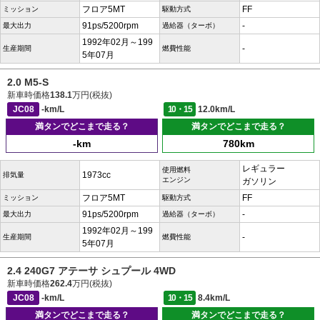
フロア5MT
FF
ミッション
駆動方式
91ps/5200rpm
-
最大出力
過給器（ターボ）
1992年02月～199
-
生産期間
燃費性能
5年07月
2.0 M5-S
新車時価格
138.1
万円(税抜)
JC08
-km/L
10・15
12.0km/L
満タンでどこまで走る？
満タンでどこまで走る？
-km
780km
レギュラー
使用燃料
1973cc
排気量
エンジン
ガソリン
フロア5MT
FF
ミッション
駆動方式
91ps/5200rpm
-
最大出力
過給器（ターボ）
1992年02月～199
-
生産期間
燃費性能
5年07月
2.4 240G7 アテーサ シュプール 4WD
新車時価格
262.4
万円(税抜)
JC08
-km/L
10・15
8.4km/L
満タンでどこまで走る？
満タンでどこまで走る？