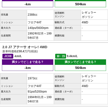
-km
504km
レギュラー
使用燃料
2388cc
排気量
エンジン
ガソリン
フロア4AT
4WD
ミッション
駆動方式
140ps/5600rpm
-
最大出力
過給器（ターボ）
1992年02月～199
-
生産期間
燃費性能
5年07月
2.0 J7 アテーサ オーレ! 4WD
新車時価格
230.4
万円(税抜)
JC08
-km/L
10・15
9.4km/L
満タンでどこまで走る？
満タンでどこまで走る？
-km
564km
レギュラー
使用燃料
1973cc
排気量
エンジン
ガソリン
フロア4AT
4WD
ミッション
駆動方式
91ps/5200rpm
-
最大出力
過給器（ターボ）
1994年01月～199
-
生産期間
燃費性能
5年07月