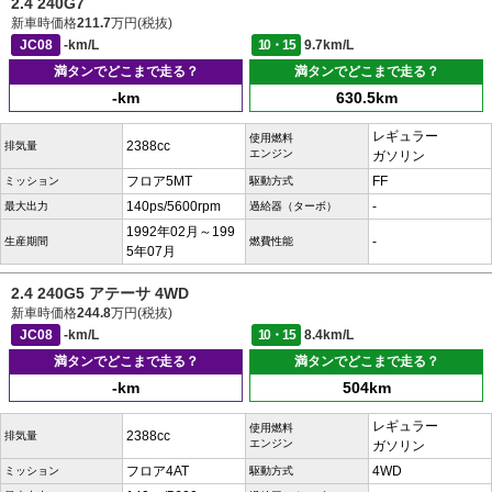
2.4 240G7
新車時価格
211.7
万円(税抜)
JC08
-km/L
10・15
9.7km/L
満タンでどこまで走る？
満タンでどこまで走る？
-km
630.5km
レギュラー
使用燃料
2388cc
排気量
エンジン
ガソリン
フロア5MT
FF
ミッション
駆動方式
140ps/5600rpm
-
最大出力
過給器（ターボ）
1992年02月～199
-
生産期間
燃費性能
5年07月
2.4 240G5 アテーサ 4WD
新車時価格
244.8
万円(税抜)
JC08
-km/L
10・15
8.4km/L
満タンでどこまで走る？
満タンでどこまで走る？
-km
504km
レギュラー
使用燃料
2388cc
排気量
エンジン
ガソリン
フロア4AT
4WD
ミッション
駆動方式