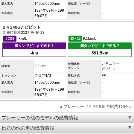
140ps/5600rpm
-
最大出力
過給器（ターボ）
1994年09月～199
-
生産期間
燃費性能
5年07月
2.4 240G7 ビビッド
新車時価格
213
万円(税抜)
JC08
-km/L
10・15
9.1km/L
満タンでどこまで走る？
満タンでどこまで走る？
-km
591.5km
レギュラー
使用燃料
2388cc
排気量
エンジン
ガソリン
フロア4AT
FF
ミッション
駆動方式
140ps/5600rpm
-
最大出力
過給器（ターボ）
1994年09月～199
-
生産期間
燃費性能
5年07月
▲プレーリー 2.4 240G5の燃費TOPへ
プレーリーの他のモデルの燃費情報
日産の他の車の燃費情報