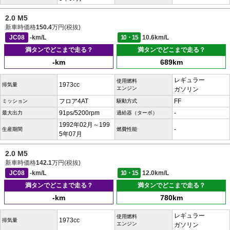
2.0 M5
新車時価格
150.4
万円(税抜)
JC08
-km/L
10・15
10.6km/L
満タンでどこまで走る？
満タンでどこまで走る？
-km
689km
レギュラー
使用燃料
1973cc
排気量
エンジン
ガソリン
フロア4AT
FF
ミッション
駆動方式
91ps/5200rpm
-
最大出力
過給器（ターボ）
1992年02月～199
-
生産期間
燃費性能
5年07月
2.0 M5
新車時価格
142.1
万円(税抜)
JC08
-km/L
10・15
12.0km/L
満タンでどこまで走る？
満タンでどこまで走る？
-km
780km
レギュラー
使用燃料
1973cc
排気量
エンジン
ガソリン