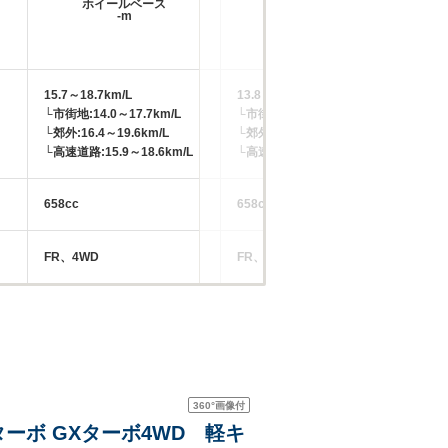
ホイールベース
ホイールベース
-m
-m
15.7～18.7km/L
13.8～17.2km/L
└市街地:14.0～17.7km/L
└市街地:11.7～15.4km/L
-
└郊外:16.4～19.6km/L
└郊外:14.4～18.3km/L
└高速道路:15.9～18.6km/L
└高速道路:14.5～17.7km/L
658cc
658cc
65
FR、4WD
FR、4WD
M
360°
画像付
ターボ GXターボ4WD 軽キ