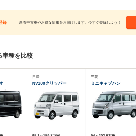
登録
新着中古車やお得な情報をお届けします。今すぐ登録しよう！
る車種を比較
日産
三菱
オ
NV100クリッパー
ミニキャブバン
万円
95.1～159.8万円
94～202.6万円