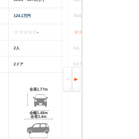
124.1万円
70.4万円
39
-
4.0
2人
4人
2
2ドア
5ドア
5
全高
1.77m
全高
1.9m
全幅
1.48m
全幅
1.48m
全長
3.4m
全長
3.4m