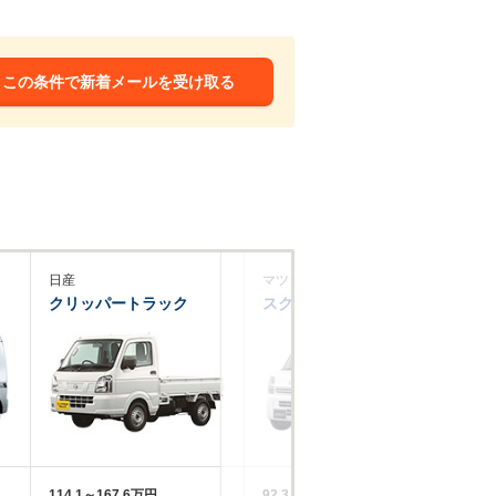
この条件で新着メールを受け取る
日産
マツダ
ホ
クリッパートラック
スクラム
ア
114.1～167.6万円
92.3～194万円
10