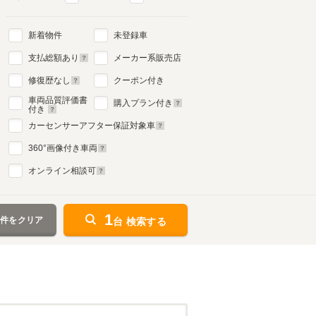
新着物件
未登録車
支払総額あり
メーカー系販売店
修復歴なし
クーポン付き
車両品質評価書
購入プラン付き
付き
カーセンサーアフター保証対象車
360
°画像付き車両
オンライン相談可
1
条件をクリア
台 検索する