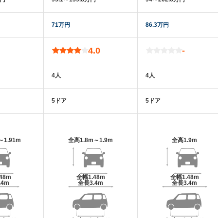
71万円
86.3万円
4.0
-
4人
4人
5ドア
5ドア
～1.91m
全高
1.8m～1.9m
全高
1.9m
.48m
全幅
1.48m
全幅
1.48m
.4m
全長
3.4m
全長
3.4m