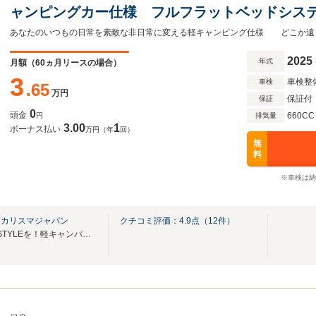
ャンピングカー仕様 フルフラットベッドシス
電源・電子レンジ搭載
あなたのいつもの日常を素敵な非日常に変える軽キャンピング仕様 どこか遠
2025
年式
月額（
60
ヵ月リースの場合）
3
車検整
車検
.65
万円
保証付
保証
0
頭金
660CC
円
排気量
3.00
1
ボーナス払い
万円（年
回）
無
料
※車検は納
 カリスマジャパン
クチコミ評価：
4.9
点（
12
件）
クルマでもっとHAPPYなLIFESTYLEを！軽キャンパー/ハイエース／キャンピングカー