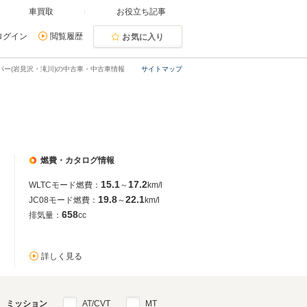
車買取
お役立ち記事
ログイン
閲覧履歴
お気に入り
パー(岩見沢・滝川)の中古車・中古車情報
サイトマップ
燃費・カタログ情報
15.1
17.2
WLTCモード燃費：
～
km/l
19.8
22.1
JC08モード燃費：
～
km/l
658
排気量：
cc
詳しく見る
ミッション
AT/CVT
MT