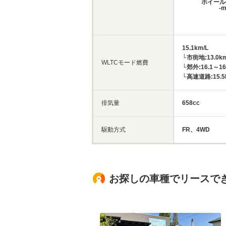
ホイール
-
15.1km/L
└市街地:13.0km
WLTCモード燃費
└郊外:16.1～16
└高速道路:15.5
排気量
658cc
駆動方式
FR、4WD
お探しの車種でリースで