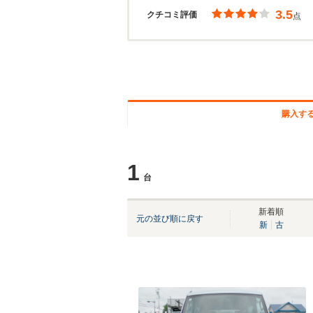
3.5
クチコミ評価
点
購入す
1
台
新着順
元の並び順に戻す
新
古