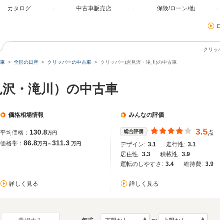
カタログ
中古車販売店
保険/ローン/他
クリッ
車
全国の日産
クリッパーの中古車
クリッパー(岩見沢・滝川)の中古車
見沢・滝川）の中古車
価格相場情報
みんなの評価
3.5
130.8
総合評価
平均価格：
点
万円
86.8
311.3
価格帯：
万円～
万円
デザイン:
3.1
走行性:
3.1
居住性:
3.3
積載性:
3.9
運転のしやすさ:
3.4
維持費:
3.9
詳しく見る
詳しく見る