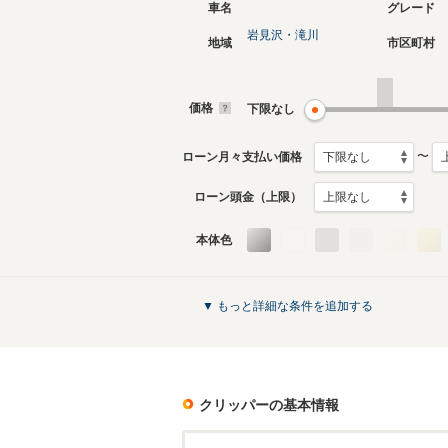
車名
グレード
岩見沢・滝川
地域
市区町村
現行
初代
2024年3月～生産中
2003年9
生産モデ
価格
下限なし
クリッパーのカタログを見る
〜
ローン月々支払い価格
ローン頭金（上限）
本体色
▼ もっと詳細な条件を追加する
クリッパー
の基本情報