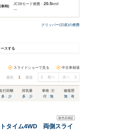
20.5
JC08モード燃費：
km/l
新車時)
---
クリッパー(日産)の燃費
リースする
スライドショーで見る
中古車相場
1
前へ
次へ
最初
最後
走行距離
排気量
車検
修復歴
多
少
多
少
付
無
無
有
販売店保証
パートタイム4WD 両側スライ