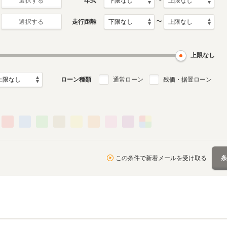
〜
年式
選択する
〜
走行距離
選択する
月～2012年1月
ル
上限なし
ローン種類
通常ローン
残価・据置ローン
この条件で新着メールを受け取る