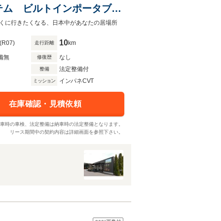
テム ビルトインポータブル
くに行きたくなる、日本中があなたの居場所
10
(R07)
km
走行距離
備無
なし
修復歴
法定整備付
整備
インパネCVT
ミッション
在庫確認・見積依頼
車時の車検、法定整備は納車時の法定整備となります。
リース期間中の契約内容は詳細画面を参照下さい。