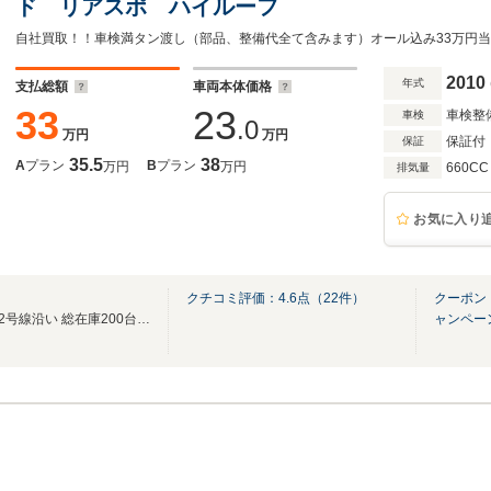
ド リアスポ ハイルーフ
2010
年式
支払総額
車両本体価格
33
23
車検整
車検
.0
万円
万円
保証付
保証
35.5
38
A
プラン
B
プラン
万円
万円
660CC
排気量
お気に入り
クチコミ評価：
4.6
点（
22
件）
クーポン
おかげさまで創業28年 国道12号線沿い 総在庫200台 1200坪の自社スペース！！
ャンペー