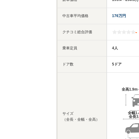
中古車平均価格
176万円
-
クチコミ総合評価
乗車定員
4人
ドア数
5ドア
全高
1.9m
全幅
1
サイズ
全長
3
（全長・全幅・全高）