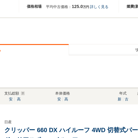
125.0
価格相場
燃費(
平均中古価格：
詳しく見る
万円
る
支払総額
本体価格
年式
安
高
安
高
新
古
日産
クリッパー 660 DX ハイルーフ 4WD 切替式