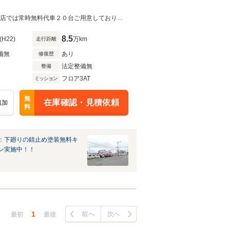
自社買取！！車検満タン渡し（部品、整備代全て含みます）オール込み33万円当店では常時無料代車２０台ご用意しております。お急ぎのお客様もお任せ下さい。即日代車ご用意致します。
8.5
(H22)
万km
走行距離
備無
あり
修復歴
法定整備無
整備
フロア3AT
ミッション
無
在庫確認・見積依頼
追加
料
：下廻りの錆止め塗装無料キ
ン実施中！！
1
前へ
次へ
最初
最後