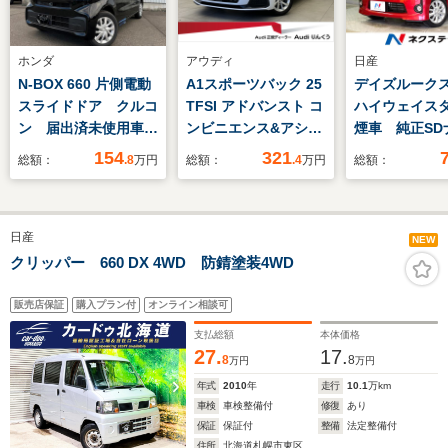
ホンダ
アウディ
日産
N-BOX 660 片側電動
A1スポーツバック 25
デイズルークス 
スライドドア クルコ
TFSI アドバンスト コ
ハイウェイスタ
ン 届出済未使用車
ンビニエンス&アシス
煙車 純正S
LEDヘッドライト オ
タンスパッケージ ナ
全周囲カメラ
154
321
総額：
.8
万円
総額：
.4
万円
総額：
ートエアコン 衝突軽
ビゲーションパッケー
ライドドア 
減ブレーキ 障害物セ
ジ スマートフォンイ
ェード シー
ンサー 愛知県在住者
ンターフェイス ワイ
テーブル HI
日産
限定 ローン条件付き
ヤレスチャージング
ライト 純正1
NEW
新品DオーディオETC
アダプティブクルーズ
チアルミホ
クリッパー 660 DX 4WD 防錆塗装4WD
ドラレコ CVT
コントロール MMI
Bluetooth
認定中古車
DVD再生 フ
販売店保証
購入プラン付
オンライン相談可
TV
支払総額
本体価格
27.
17.
8
8
万円
万円
年式
2010
年
走行
10.1
万km
車検
車検整備付
修復
あり
保証
保証付
整備
法定整備付
住所
北海道札幌市東区