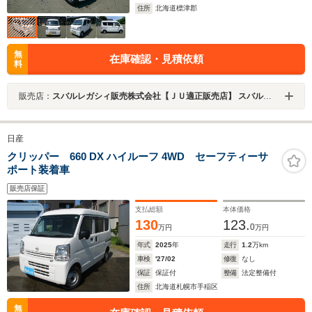
住所
北海道標津郡
無
在庫確認・見積依頼
料
販売店：
スバルレガシィ販売株式会社【ＪＵ適正販売店】 スバルショップ中標津北
日産
クリッパー 660 DX ハイルーフ 4WD セーフティーサ
ポート装着車
販売店保証
支払総額
本体価格
130
123.
0
万円
万円
年式
2025
年
走行
1.2
万km
車検
'27/02
修復
なし
保証
保証付
整備
法定整備付
住所
北海道札幌市手稲区
無