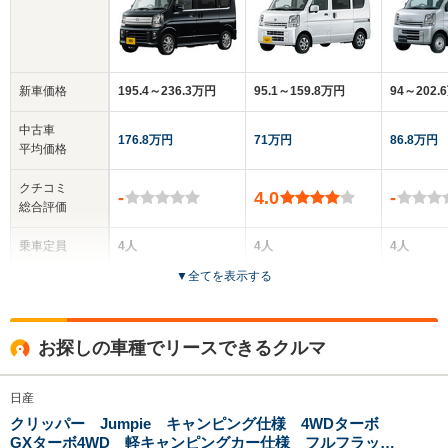
新車価格
195.4～236.3万円
95.1～159.8万円
94～202.
中古車
176.8万円
71万円
86.8万円
平均価格
クチコミ
-
4.0
-
総合評価
乗車定員
4人
4人
4人
▼
全てを表示する
ドア数
5ドア
5ドア
5ドア
全高
全高
全
お探しの車種でリースできるクルマ
1.9m～1.91m
1.8m～1.9m
1
日産
クリッパー Jumpie キャンピング仕様 4WDターボ
全幅
全幅
全
サイズ
GXターボ4WD 軽キャンピングカー仕様 フルフラット
1.48m
1.48m
1.