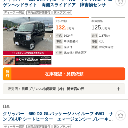
ゲンヘッドライト 両側スライドドア 障害物センサ
ー エマージェンシーブレーキ マニュアルエアコン
ディーラー保証
車両品質評価書付
購入プラン付
4WD 車線逸脱警報 アイドリングストップ キーレス
支払総額
本体価格
132.
125.
3
0
万円
万円
年式
2024
年
走行
1.3
万km
車検
車検整備付
修復
なし
保証
保証付
整備
法定整備付
住所
北海道札幌市西区
無
在庫確認・見積依頼
料
販売店：
日産プリンス札幌販売（株） 皆来宮の沢
日産
クリッパー 660 DX GLパッケージ ハイルーフ 4WD サ
ンプルUP シートヒーター エマージェンシーブレーキ
ラジオチューナー 両側スライドドア LEDヘッドライ
ディーラー保証
車両品質評価書付
購入プラン付