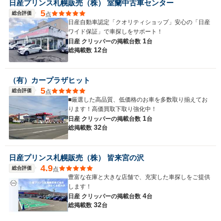
日産プリンス札幌販売（株） 室蘭中古車センター
5
総合評価
点
日産自動車認定「クオリティショップ」安心の「日産
ワイド保証」で車探しをサポート！
1
日産 クリッパーの
掲載台数
台
12
総掲載数
台
（有）カープラザヒット
5
総合評価
点
■厳選した高品質、低価格のお車を多数取り揃えてお
ります！高価買取下取り強化中！
1
日産 クリッパーの
掲載台数
台
32
総掲載数
台
日産プリンス札幌販売（株） 皆来宮の沢
4.9
総合評価
点
豊富な在庫と大きな店舗で、充実した車探しをご提供
します！
4
日産 クリッパーの
掲載台数
台
32
総掲載数
台