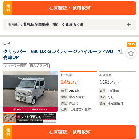
無
在庫確認・見積依頼
料
販売店：
札幌日産自動車（株） くるまるく西
日産
NEW
クリッパー 660 DX GLパッケージ ハイルーフ 4WD 社
有車UP
ディーラー保証
購入プラン付
支払総額
本体価格
145.
138.
3
0
万円
万円
年式
2024
年
走行
0.9
万km
車検
車検整備付
修復
なし
保証
保証付
整備
法定整備付
住所
北海道苫小牧市
無
在庫確認・見積依頼
料