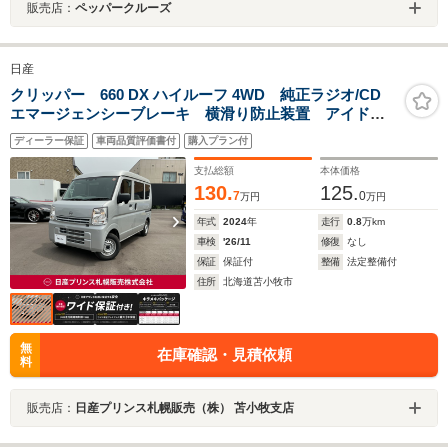
販売店：
ペッパークルーズ
日産
クリッパー 660 DX ハイルーフ 4WD 純正ラジオ/CD
エマージェンシーブレーキ 横滑り防止装置 アイドリ
ングストップ 車線逸脱警報 4WD2WD切替
ディーラー保証
車両品質評価書付
購入プラン付
支払総額
本体価格
130.
125.
7
0
万円
万円
年式
2024
年
走行
0.8
万km
車検
'26/11
修復
なし
保証
保証付
整備
法定整備付
住所
北海道苫小牧市
無
在庫確認・見積依頼
料
販売店：
日産プリンス札幌販売（株） 苫小牧支店