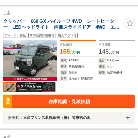
日産
クリッパー 660 GX ハイルーフ 4WD シートヒータ
ー LEDヘッドライト 両側スライドドア 4WD エマ
ージェンシーブレーキ マニュアルエアコン アイドリ
ディーラー保証
車両品質評価書付
購入プラン付
ングストップ Bluetooth 純正ナビゲーション
支払総額
本体価格
155.
148.
3
0
万円
万円
年式
2024
年
走行
0.7
万km
車検
車検整備付
修復
なし
保証
保証付
整備
法定整備付
住所
北海道札幌市西区
無
在庫確認・見積依頼
料
販売店：
日産プリンス札幌販売（株） 皆来宮の沢
日産