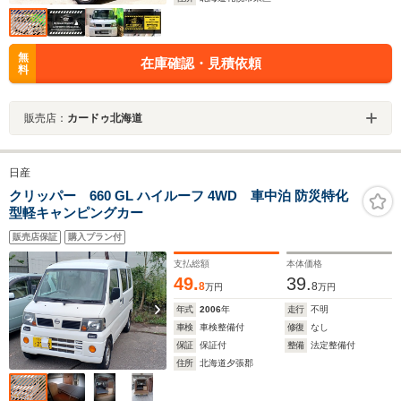
無
在庫確認・見積依頼
料
販売店：
カードゥ北海道
日産
クリッパー 660 GL ハイルーフ 4WD 車中泊 防災特化
型軽キャンピングカー
販売店保証
購入プラン付
支払総額
本体価格
49.
39.
8
8
万円
万円
年式
2006
年
走行
不明
車検
車検整備付
修復
なし
保証
保証付
整備
法定整備付
住所
北海道夕張郡