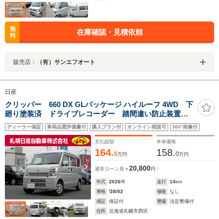
無
在庫確認・見積依頼
料
販売店：
（有）サンエフオート
日産
クリッパー 660 DX GLパッケージ ハイルーフ 4WD 下
廻り塗装済 ドライブレコーダー 踏間違い防止装置
LEDライト 前後社外ドラレコ
ディーラー保証
車両品質評価書付
購入プラン付
オンライン相談可
360°画像付
支払総額
本体価格
164.
158.
5
0
万円
万円
20,800
通常ローン
月々
円
年式
2026
年
走行
14
km
車検
'28/02
修復
なし
保証
保証付
整備
法定整備付
住所
北海道札幌市西区