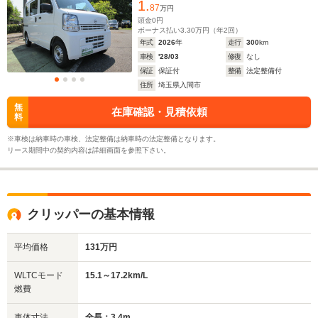
1.
87
万円
頭金
0
円
ボーナス払い
3.30
万円（年
2
回）
年式
2026
年
走行
300
km
車検
'28/03
修復
なし
保証
保証付
整備
法定整備付
住所
埼玉県入間市
無
在庫確認・見積依頼
料
※車検は納車時の車検、法定整備は納車時の法定整備となります。
リース期間中の契約内容は詳細画面を参照下さい。
クリッパーの基本情報
平均価格
131万円
WLTCモード
15.1～17.2km/L
燃費
車体寸法
全長：3.4m