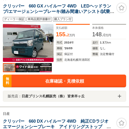
クリッパー 660 GX ハイルーフ 4WD LEDヘッドラン
プ/エマージェンシーブレーキ/踏み間違いアシスト/試乗車
アップ/夏冬タイヤ/アイドリングストップ
ディーラー保証
車両品質評価書付
購入プラン付
支払総額
本体価格
155.
148.
2
0
万円
万円
年式
2024
年
走行
1.3
万km
車検
'26/09
修復
なし
保証
保証付
整備
法定整備付
住所
北海道札幌市清田区
無
在庫確認・見積依頼
料
販売店：
日産プリンス札幌販売（株） 皆来羊ヶ丘
日産
クリッパー 660 DX ハイルーフ 4WD 純正CDラジオ
エマージェンシーブレーキ アイドリングストップ 車