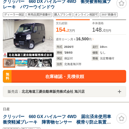
クリッパー 660 DX ハイルーフ 4WD 衝突被害軽減ブ
レーキ パワーウインドウ
ディーラー保証
車両品質評価書付
購入プラン付
オンライン相談可
360°画像付
支払総額
本体価格
154.
148.
2
0
万円
万円
16,500
通常ローン
月々
円
年式
2026
年
走行
10
km
車検
'28/03
修復
なし
保証
保証付
整備
法定整備付
住所
北海道旭川市
無
在庫確認・見積依頼
料
販売店：
北北海道三菱自動車販売株式会社 旭川店
日産
クリッパー 660 GX ハイルーフ 4WD 届出済未使用車
衝突軽減ブレーキ 障害物センサー 横滑り防止装置
誤発進抑制装置 ABS シートヒーター ミラーヒータ