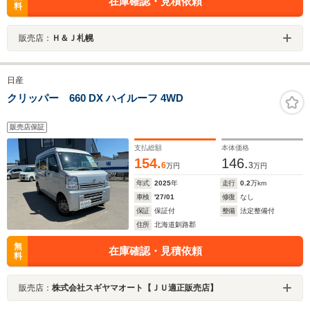
在庫確認・見積依頼
料
販売店：
Ｈ＆Ｊ札幌
日産
クリッパー 660 DX ハイルーフ 4WD
販売店保証
支払総額
本体価格
154.
146.
6
3
万円
万円
年式
2025
年
走行
0.2
万km
車検
'27/01
修復
なし
保証
保証付
整備
法定整備付
住所
北海道釧路郡
無
在庫確認・見積依頼
料
販売店：
株式会社スギヤマオート【ＪＵ適正販売店】