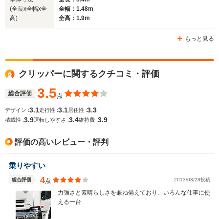
(全長x全幅x全
全幅：1.48m
高)
全高：1.9m
もっと見る
クリッパーに関するクチコミ・評価
3.5
総合評価
点
3.1
3.1
3.3
デザイン :
走行性 :
居住性 :
3.9
3.4
3.9
積載性 :
運転しやすさ :
維持費 :
評価の高いレビュー・評判
乗りやすい
4
総合評価
2013/03/28投稿
点
力強さと素晴らしさを兼ね備えており、いろんな仕事に使
える一台