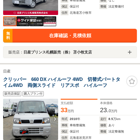
車検
車検整備無
修復
なし
保証
保証付
整備
法定整備付
住所
北海道苫小牧市
無
在庫確認・見積依頼
料
販売店：
日産プリンス札幌販売（株） 苫小牧支店
日産
クリッパー 660 DX ハイルーフ 4WD 切替式パートタ
イム4WD 両側スライド リアスポ ハイルーフ
販売店保証
購入プラン付
支払総額
本体価格
33
23.
0
万円
万円
年式
2010
年
走行
8.5
万km
車検
車検整備無
修復
あり
保証
保証付
整備
法定整備無
住所
北海道岩見沢市