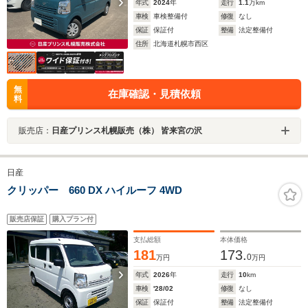
年式
2024
年
走行
1.1
万km
車検
車検整備付
修復
なし
保証
保証付
整備
法定整備付
住所
北海道札幌市西区
無
在庫確認・見積依頼
料
販売店：
日産プリンス札幌販売（株） 皆来宮の沢
日産
クリッパー 660 DX ハイルーフ 4WD
販売店保証
購入プラン付
支払総額
本体価格
181
173.
0
万円
万円
年式
2026
年
走行
10
km
車検
'28/02
修復
なし
保証
保証付
整備
法定整備付