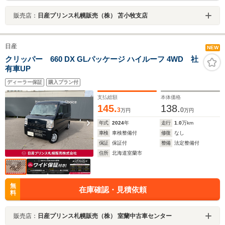
販売店：
日産プリンス札幌販売（株） 苫小牧支店
日産
NEW
クリッパー 660 DX GLパッケージ ハイルーフ 4WD 社
有車UP
ディーラー保証
購入プラン付
支払総額
本体価格
145.
138.
3
0
万円
万円
年式
2024
年
走行
1.0
万km
車検
車検整備付
修復
なし
保証
保証付
整備
法定整備付
住所
北海道室蘭市
無
在庫確認・見積依頼
料
販売店：
日産プリンス札幌販売（株） 室蘭中古車センター