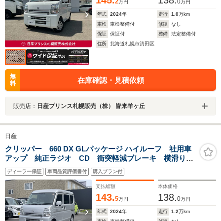
145.
138.
2
0
万円
万円
年式
2024
年
走行
1.0
万km
車検
車検整備付
修復
なし
保証
保証付
整備
法定整備付
住所
北海道札幌市清田区
無
在庫確認・見積依頼
料
販売店：
日産プリンス札幌販売（株） 皆来羊ヶ丘
日産
クリッパー 660 DX GLパッケージ ハイルーフ 社用車
アップ 純正ラジオ CD 衝突軽減ブレーキ 横滑り防
止装置 コーナーセンサー 車線逸脱警報 4WD切替
ディーラー保証
車両品質評価書付
購入プラン付
USB充電口
支払総額
本体価格
143.
138.
5
0
万円
万円
年式
2024
年
走行
1.2
万km