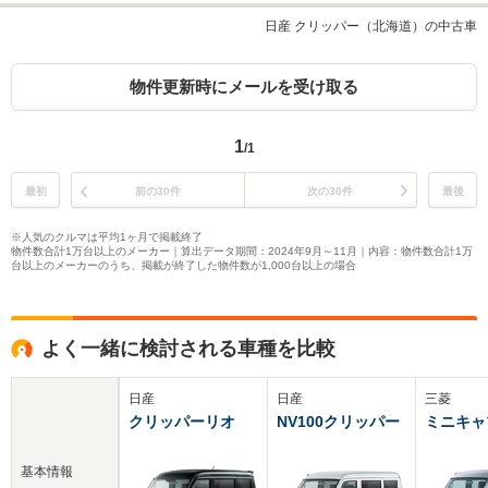
日産 クリッパー（北海道）の中古車
物件更新時にメールを受け取る
1
/1
最初
前の30件
次の30件
最後
※人気のクルマは平均1ヶ月で掲載終了
物件数合計1万台以上のメーカー｜算出データ期間：2024年9月～11月｜内容：物件数合計1万
台以上のメーカーのうち、掲載が終了した物件数が1,000台以上の場合
よく一緒に検討される車種を比較
日産
日産
三菱
クリッパーリオ
NV100クリッパー
ミニキャ
基本情報