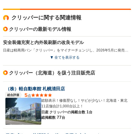
クリッパーに関する関連情報
クリッパーの最新モデル情報
安全装備充実と内外装刷新の改良モデル
日産は軽商用バン「クリッパー」をマイナーチェンジし、2026年5月に発売した。今回の改良では車線逸脱防止支援や標識認識機能などの先進安全装備を全車標準化し、衝突被害軽減ブレーキや踏み間違い防止機能も性能向上が図られた。外観はブラック基調のグリルやドアミラーにより引き締まった印象へ刷新し、内装はデジタルメーター採用などで先進性が高められている。（2026.5）
全てを表示する
クリッパー（北海道）を扱う注目販売店
（株）軽自動車館 札幌清田店
5
総合評価
点
総額表示！修復歴なし！サビが少ない！北海道・東北
11店舗合計1,000台以上！
1
日産 クリッパーの
掲載台数
台
77
総掲載数
台