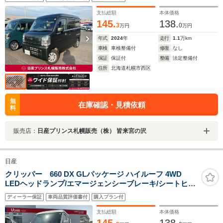
ト 障害物センサー 4WD
支払総額
本体価格
145.
138.
3
0
万円
万円
年式
2024
年
走行
1.1
万km
車検
車検整備付
修復
なし
保証
保証付
整備
法定整備付
住所
北海道札幌市西区
無
在庫確認・見積依頼
料
販売店：
日産プリンス札幌販売（株） 皆来宮の沢
日産
クリッパー 660 DX GLパッケージ ハイルーフ 4WD
LEDヘッドランプ/エマージェンシーブレーキ/シートヒー
ター/横滑り防止装置
ディーラー保証
車両品質評価書付
購入プラン付
支払総額
本体価格