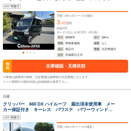
全長
全長
(全長x全幅x全高)
ベッドシステム ビルトインポータブル電源・電子レン
3.4m
3.4m
3
360°画像付
ジ搭載
月額（
60
ヵ月リースの場合）
3.
65
万円
ホイールベース
ホイールベース
ホイー
頭金
0
円
-m
-m
ボーナス払い
3.00
万円（年
1
回）
年式
2025
年
走行
10
km
車検
車検整備無
修復
なし
13.1～17.2km/L
13.1～17.
保証
保証付
整備
法定整備付
15.1km/L
└市街地:11.1～
└市街地:1
住所
茨城県日立市
└市街地:13.0km/L
15.4km/L
15.4km/L
WLTCモード
└郊外:16.1～
└郊外:13.8～
└郊外:13.
無
在庫確認・見積依頼
燃費
料
16.2km/L
18.1km/L
18.3km/L
└高速道路:15.5km/L
└高速道路:13.7～
└高速道路:
※車検は納車時の車検、法定整備は納車時の法定整備となります。
17.7km/L
17.7km/L
リース期間中の契約内容は詳細画面を参照下さい。
排気量
658cc
658cc
658cc
日産
駆動方式
FR、4WD
FR、4WD
FR、4WD
クリッパー 660 DX ハイルーフ 届出済未使用車 メー
カー保証付き キーレス パワステ パワーウィンド
ウ オートライト 運転席エアバッグ 助手席エアバッ
360°画像付
グ ABS付 記録簿 取扱説明書 スペアキー
月額（
84
ヵ月リースの場合）