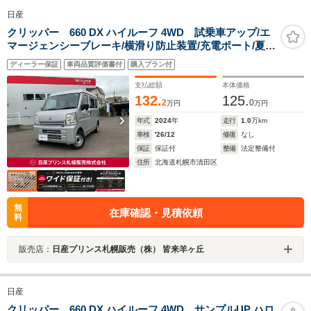
日産
クリッパー 660 DX ハイルーフ 4WD 試乗車アップ/エ
マージェンシーブレーキ/横滑り防止装置/充電ポート/夏冬
タイヤ
ディーラー保証
車両品質評価書付
購入プラン付
支払総額
本体価格
132.
125.
2
0
万円
万円
年式
2024
年
走行
1.0
万km
車検
'26/12
修復
なし
保証
保証付
整備
法定整備付
住所
北海道札幌市清田区
無
在庫確認・見積依頼
料
販売店：
日産プリンス札幌販売（株） 皆来羊ヶ丘
日産
クリッパー 660 DX ハイルーフ 4WD サンプルUP ハロ