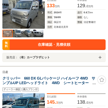
支払総額
本体価格
133
129.
0
万円
万円
年式
2024
年
走行
0.6
万km
車検
'26/09
修復
なし
保証
保証付
整備
法定整備付
住所
北海道北見市
無
在庫確認・見積依頼
料
販売店：
（有）カープラザヒット
日産
クリッパー 660 DX GLパッケージ ハイルーフ 4WD サ
ンプルUP LEDヘッドライト 4WD シートヒーター ラ
ジオチューナー 両側スライドドア エマージェンシー
ディーラー保証
購入プラン付
ブレーキ キーレス ベンチシート 障害物センサー
支払総額
本体価格
145.
138.
3
0
万円
万円