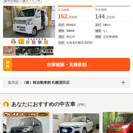
販売店保証
購入プラン付
ー LEDヘッドライト
支払総額
本体価格
152.
144.
9
2
万円
万円
年式
2026
年
走行
18
km
車検
'28/02
修復
なし
保証
保証付
整備
法定整備無
住所
北海道札幌市清田区
無
在庫確認・見積依頼
料
販売店：
（株）軽自動車館 札幌清田店
あなたにおすすめの中古車
［PR］