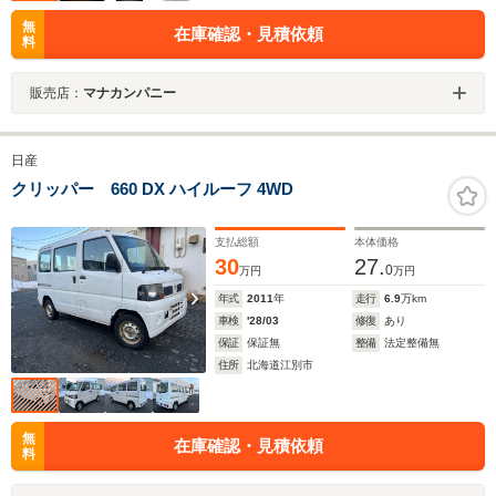
無
在庫確認・見積依頼
料
販売店：
マナカンパニー
日産
クリッパー 660 DX ハイルーフ 4WD
支払総額
本体価格
30
27.
0
万円
万円
年式
2011
年
走行
6.9
万km
車検
'28/03
修復
あり
保証
保証無
整備
法定整備無
住所
北海道江別市
無
在庫確認・見積依頼
料