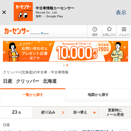
中古車情報カーセンサー
表示
Recruit Co., Ltd.
無料 － Google Play
履歴
お気に入り
メニュー
クリッパー(北海道)の中古車・中古車情報
日産 クリッパー 北海道
一覧から探す
地図から探す
更新時に
23
絞り込み
並べ替え
台
メール受信
日産