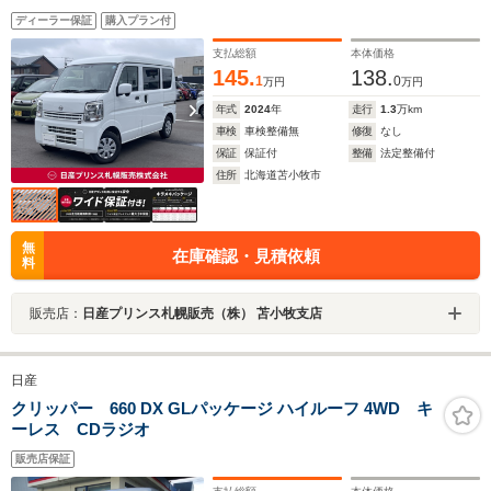
線逸脱警報 4WD2WD切替 シートヒーター
ディーラー保証
購入プラン付
支払総額
本体価格
145.
138.
1
0
万円
万円
年式
2024
年
走行
1.3
万km
車検
車検整備無
修復
なし
保証
保証付
整備
法定整備付
住所
北海道苫小牧市
無
在庫確認・見積依頼
料
販売店：
日産プリンス札幌販売（株） 苫小牧支店
日産
クリッパー 660 DX GLパッケージ ハイルーフ 4WD キ
ーレス CDラジオ
販売店保証