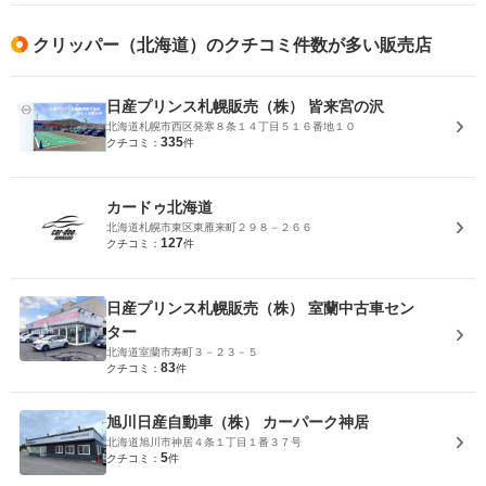
クリッパー（北海道）のクチコミ件数が多い販売店
日産プリンス札幌販売（株） 皆来宮の沢
北海道札幌市西区発寒８条１４丁目５１６番地１０
335
クチコミ：
件
カードゥ北海道
北海道札幌市東区東雁来町２９８－２６６
127
クチコミ：
件
日産プリンス札幌販売（株） 室蘭中古車セン
ター
北海道室蘭市寿町３－２３－５
83
クチコミ：
件
旭川日産自動車（株） カーパーク神居
北海道旭川市神居４条１丁目１番３７号
5
クチコミ：
件