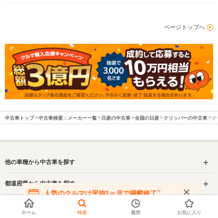
ページトップへ
中古車トップ
中古車検索：メーカー一覧
日産の中古車
全国の日産
クリッパーの中古車
ク
他の車種から中古車を探す
都道府県から中古車を探す
※
人気のクルマは平均1ヶ月で掲載終了
在庫が無くなる前にお問い合わせください
クリッパーの中古車を都道府県から探す
ホーム
検索
履歴
お気に入り