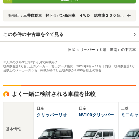
販売店：
三井自動車 軽トラバン商用車 ４ＷＤ 総在庫２００台 全車ＡＩＳ鑑定済 業販歓迎
この条件の中古車を全て見る
日産 クリッパー（函館・道南）の中古車
※人気のクルマは平均1ヶ月で掲載終了
物件数合計1万台以上のメーカー｜算出データ期間：2024年9月～11月｜内容：物件数合計1万
台以上のメーカーのうち、掲載が終了した物件数が1,000台以上の場合
よく一緒に検討される車種を比較
日産
日産
三菱
クリッパーリオ
NV100クリッパー
ミニキャ
基本情報