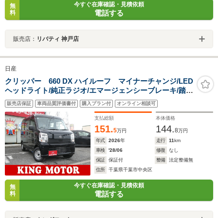
今すぐ在庫確認・見積依頼
無
電話する
料
販売店：
リバティ 神戸店
日産
クリッパー 660 DX ハイルーフ マイナーチャンジ/LED
ヘッドライト/純正ラジオ/エマージェンシーブレーキ/踏み
間違い衝突防止アシスト/レーンアシスト/標識認識機能/ハ
販売店保証
車両品質評価書付
購入プラン付
オンライン相談可
イビームアシスト/障害物センサー/標識認識機能/両側スラ
イドドア/キーレス
支払総額
本体価格
151.
144.
5
8
万円
万円
年式
2026
年
走行
11
km
車検
'28/06
修復
なし
保証
保証付
整備
法定整備無
住所
千葉県千葉市中央区
今すぐ在庫確認・見積依頼
無
電話する
料