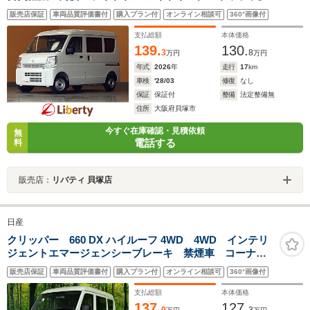
ラジオデッキ 障害物センサー ヘッドライトレベライザー
販売店保証
車両品質評価書付
購入プラン付
オンライン相談可
360°画像付
支払総額
本体価格
139.
130.
3
8
万円
万円
年式
2026
年
走行
17
km
車検
'28/03
修復
なし
保証
保証付
整備
法定整備無
住所
大阪府貝塚市
今すぐ在庫確認・見積依頼
無
電話する
料
販売店：
リバティ 貝塚店
日産
クリッパー 660 DX ハイルーフ 4WD 4WD インテリ
ジェントエマージェンシーブレーキ 禁煙車 コーナー
センサー アイドリングストップ オートハイビーム
販売店保証
車両品質評価書付
購入プラン付
オンライン相談可
360°画像付
車線逸脱警報 オートライト 横滑り防止装置
支払総額
本体価格
137.
127.