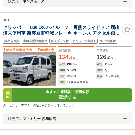
販売店：
キングモーター
日産
クリッパー 660 DX ハイルーフ 両側スライドドア 届出
済未使用車 衝突被害軽減ブレーキ キーレス アクセル踏み
間違い防止装置 レーンキープアシスト オートマチックハ
販売店保証
車両品質評価書付
購入プラン付
オンライン相談可
360°画像付
イビーム 禁煙車
支払総額
本体価格
134.
126.
9
0
万円
万円
年式
2026
年
走行
11
km
車検
'28/03
修復
なし
保証
保証付
整備
法定整備無
住所
岐阜県各務原市
今すぐ在庫確認・見積依頼
無
電話する
料
カーセンサーアフター保証がAプランに付いています
販売店：
ファミリー 各務原店