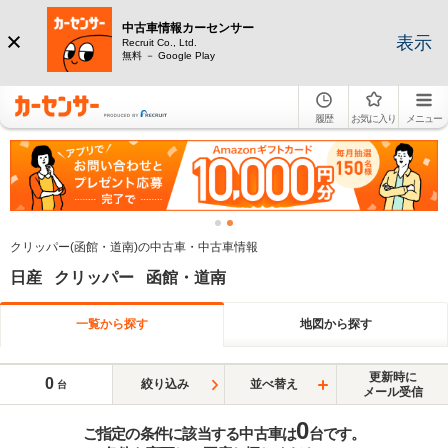
中古車情報カーセンサー
表示
Recruit Co., Ltd.
無料 － Google Play
履歴
お気に入り
メニュー
クリッパー(函館・道南)の中古車・中古車情報
日産 クリッパー 函館・道南
一覧から探す
地図から探す
更新時に
0
絞り込み
並べ替え
台
メール受信
0
ご指定の条件に該当する中古車は
台です。