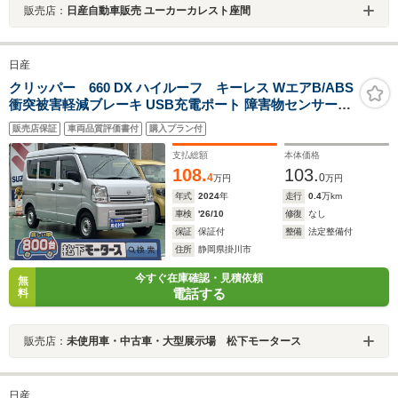
販売店：
日産自動車販売 ユーカーカレスト座間
日産
クリッパー 660 DX ハイルーフ キーレス WエアB/ABS
衝突被害軽減ブレーキ USB充電ポート 障害物センサー
パワーウインドウ 両側スライドドア オートライト
販売店保証
車両品質評価書付
購入プラン付
支払総額
本体価格
108.
103.
4
0
万円
万円
年式
2024
年
走行
0.4
万km
車検
'26/10
修復
なし
保証
保証付
整備
法定整備付
住所
静岡県掛川市
今すぐ在庫確認・見積依頼
無
電話する
料
販売店：
未使用車・中古車・大型展示場 松下モータース
日産