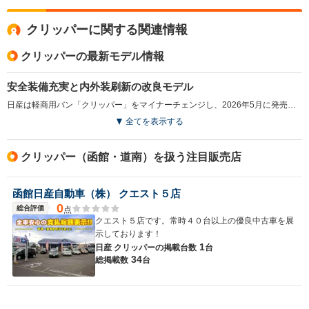
クリッパーに関する関連情報
クリッパーの最新モデル情報
安全装備充実と内外装刷新の改良モデル
日産は軽商用バン「クリッパー」をマイナーチェンジし、2026年5月に発売した。今回の改良では車線逸脱防止支援や標識認識機能などの先進安全装備を全車標準化し、衝突被害軽減ブレーキや踏み間違い防止機能も性能向上が図られた。外観はブラック基調のグリルやドアミラーにより引き締まった印象へ刷新し、内装はデジタルメーター採用などで先進性が高められている。（2026.5）
全てを表示する
クリッパー（函館・道南）を扱う注目販売店
函館日産自動車（株） クエスト５店
0
総合評価
点
クエスト５店です。常時４０台以上の優良中古車を展
示しております！
1
日産 クリッパーの
掲載台数
台
34
総掲載数
台