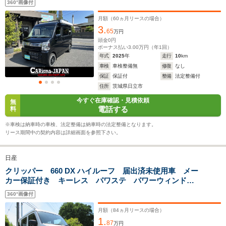
3.4m
3.4m
3
360°画像付
ジ搭載
月額（
60
ヵ月リースの場合）
3.
65
万円
ホイールベース
ホイールベース
ホイー
頭金
0
円
-m
-m
ボーナス払い
3.00
万円（年
1
回）
年式
2025
年
走行
10
km
車検
車検整備無
修復
なし
13.1～17.2km/L
13.1～17.
保証
保証付
整備
法定整備付
15.1km/L
└市街地:11.1～
└市街地:1
住所
茨城県日立市
└市街地:13.0km/L
15.4km/L
15.4km/L
WLTCモード
今すぐ在庫確認・見積依頼
└郊外:16.1～
└郊外:13.8～
└郊外:13.
無
燃費
電話する
料
16.2km/L
18.1km/L
18.3km/L
└高速道路:15.5km/L
└高速道路:13.7～
└高速道路:
※車検は納車時の車検、法定整備は納車時の法定整備となります。
17.7km/L
17.7km/L
リース期間中の契約内容は詳細画面を参照下さい。
排気量
658cc
658cc
658cc
日産
駆動方式
FR、4WD
FR、4WD
FR、4WD
クリッパー 660 DX ハイルーフ 届出済未使用車 メー
カー保証付き キーレス パワステ パワーウィンド
ウ オートライト 運転席エアバッグ 助手席エアバッ
360°画像付
グ ABS付 記録簿 取扱説明書 スペアキー
月額（
84
ヵ月リースの場合）
1.
87
万円