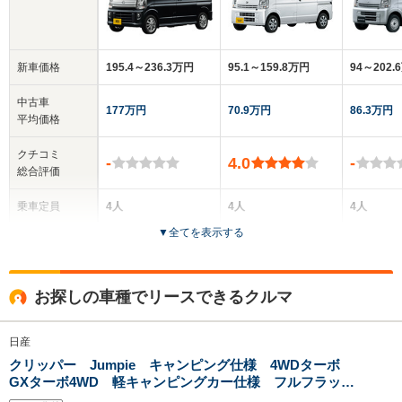
新車価格
195.4～236.3万円
95.1～159.8万円
94～202.
中古車
177万円
70.9万円
86.3万円
平均価格
クチコミ
-
4.0
-
総合評価
乗車定員
4人
4人
4人
▼
全てを表示する
ドア数
5ドア
5ドア
5ドア
全高
全高
全
お探しの車種でリースできるクルマ
1.9m～1.91m
1.8m～1.9m
1
日産
クリッパー Jumpie キャンピング仕様 4WDターボ
全幅
全幅
全
サイズ
GXターボ4WD 軽キャンピングカー仕様 フルフラット
1.48m
1.48m
1.
全長
全長
(全長x全幅x全高)
ベッドシステム ビルトインポータブル電源・電子レン