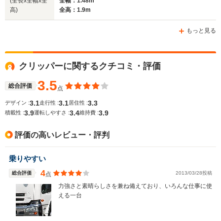
(全長x全幅x全
全幅：1.48m
高)
全高：1.9m
もっと見る
クリッパーに関するクチコミ・評価
3.5
総合評価
点
3.1
3.1
3.3
デザイン :
走行性 :
居住性 :
3.9
3.4
3.9
積載性 :
運転しやすさ :
維持費 :
評価の高いレビュー・評判
乗りやすい
4
総合評価
2013/03/28投稿
点
力強さと素晴らしさを兼ね備えており、いろんな仕事に使
える一台