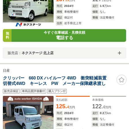
9
3
万円
万円
年式
2024
年
走行
1.5
万km
車検
車検整備付
修復
なし
保証
保証付
整備
法定整備付
住所
岩手県北上市
今すぐ在庫確認・見積依頼
無
電話する
料
販売店：
ネクステージ 北上店
日産
クリッパー 660 DX ハイルーフ 4WD 衝突軽減装置
切替式4WD キーレス PW メーカー保障継承渡し
販売店保証
車両品質評価書付
購入プラン付
支払総額
本体価格
125.
122.
4
0
万円
万円
年式
2024
年
走行
0.2
万km
車検
車検整備付
修復
なし
保証
保証付
整備
法定整備付