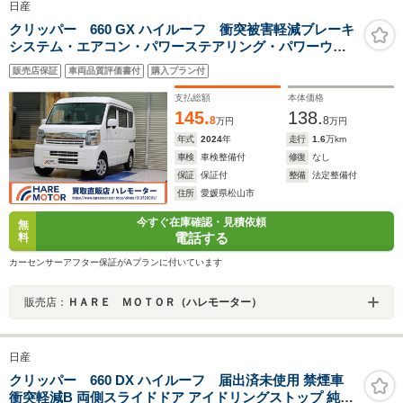
日産
クリッパー 660 GX ハイルーフ 衝突被害軽減ブレーキ
システム・エアコン・パワーステアリング・パワーウィ
ンドウ・両側スライドドアクローザー・オートライト・
販売店保証
車両品質評価書付
購入プラン付
オーバーヘッドシェルフ・後クリアランスソナー・シー
トヒーター・保証書・取扱説明書
支払総額
本体価格
145.
138.
8
8
万円
万円
年式
2024
年
走行
1.6
万km
車検
車検整備付
修復
なし
保証
保証付
整備
法定整備付
住所
愛媛県松山市
今すぐ在庫確認・見積依頼
無
電話する
料
カーセンサーアフター保証がAプランに付いています
販売店：
ＨＡＲＥ ＭＯＴＯＲ（ハレモーター）
日産
クリッパー 660 DX ハイルーフ 届出済未使用 禁煙車
衝突軽減B 両側スライドドア アイドリングストップ 純正