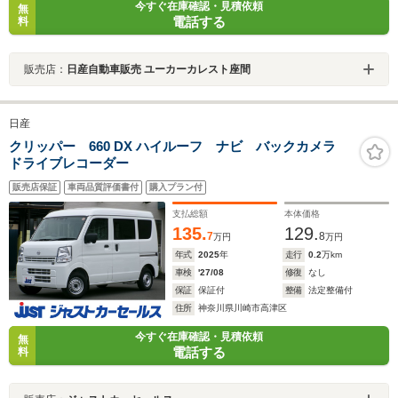
今すぐ在庫確認・見積依頼
無
電話する
料
販売店：
日産自動車販売 ユーカーカレスト座間
日産
クリッパー 660 DX ハイルーフ ナビ バックカメラ
ドライブレコーダー
販売店保証
車両品質評価書付
購入プラン付
支払総額
本体価格
135.
129.
7
8
万円
万円
年式
2025
年
走行
0.2
万km
車検
'27/08
修復
なし
保証
保証付
整備
法定整備付
住所
神奈川県川崎市高津区
今すぐ在庫確認・見積依頼
無
電話する
料