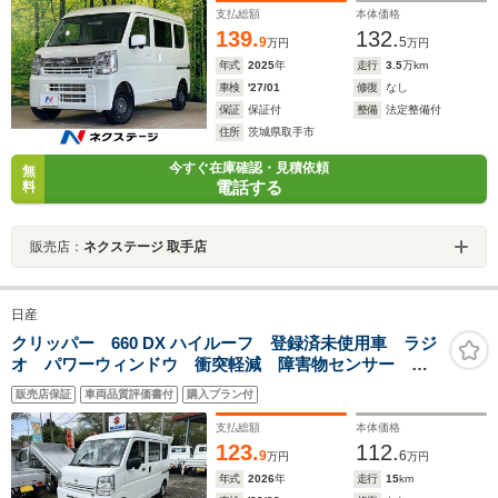
バシーガラス 盗難防止装置
支払総額
本体価格
139.
132.
9
5
万円
万円
年式
2025
年
走行
3.5
万km
車検
'27/01
修復
なし
保証
保証付
整備
法定整備付
住所
茨城県取手市
今すぐ在庫確認・見積依頼
無
電話する
料
販売店：
ネクステージ 取手店
日産
クリッパー 660 DX ハイルーフ 登録済未使用車 ラジ
オ パワーウィンドウ 衝突軽減 障害物センサー ア
イドリングストップ Wエアバッグ 横滑り防止装置
販売店保証
車両品質評価書付
購入プラン付
ABA パワステ エアコン キーレス1 板キー1
支払総額
本体価格
123.
112.
9
6
万円
万円
年式
2026
年
走行
15
km