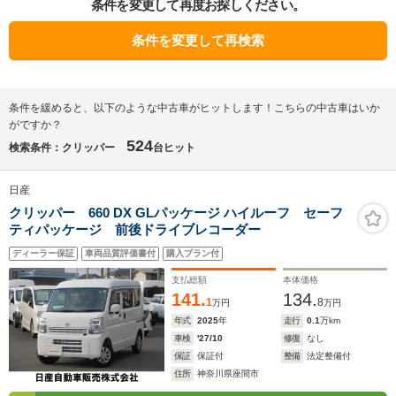
条件を変更して再度お探しください。
条件を変更して再検索
条件を緩めると、以下のような中古車がヒットします！こちらの中古車はいか
がですか？
524
検索条件：クリッパー
台ヒット
日産
クリッパー 660 DX GLパッケージ ハイルーフ セーフ
ティパッケージ 前後ドライブレコーダー
ディーラー保証
車両品質評価書付
購入プラン付
支払総額
本体価格
141.
134.
1
8
万円
万円
年式
2025
年
走行
0.1
万km
車検
'27/10
修復
なし
保証
保証付
整備
法定整備付
住所
神奈川県座間市