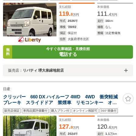
ッキ ヘッドライトレベライザー エアバック 運転席パワ
ーウィンドウ
支払総額
本体価格
119.
111.
9
4
万円
万円
年式
2026
年
走行
16
km
車検
'28/02
修復
なし
保証
保証付
整備
法定整備無
住所
大阪府堺市北区
今すぐ在庫確認・見積依頼
無
電話する
料
販売店：
リバティ 堺大泉緑地前店
日産
クリッパー 660 DX ハイルーフ 4WD 4WD 衝突軽減
ブレーキ スライドドア 禁煙車 リモコンキー オー
トライト クリアランスソナー アイドリングストッ
販売店保証
車両品質評価書付
購入プラン付
オンライン相談可
360°画像付
プ 電動格納ミラー 横滑り防止 プライバシーガラ
ス 盗難防止装置 エアコン
支払総額
本体価格
127.
120.
9
6
万円
万円
年式
2024
年
走行
1.1
万km