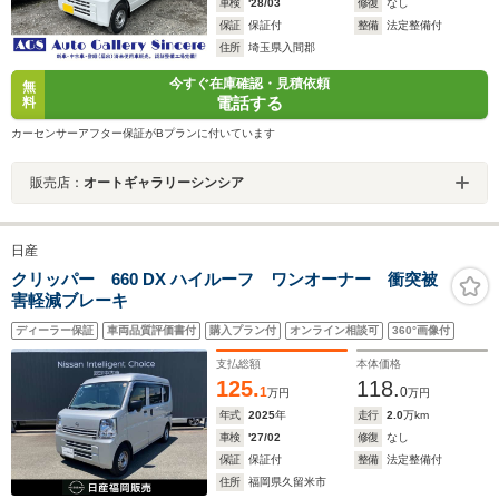
車検
'28/03
修復
なし
保証
保証付
整備
法定整備付
住所
埼玉県入間郡
今すぐ在庫確認・見積依頼
無
電話する
料
カーセンサーアフター保証がBプランに付いています
販売店：
オートギャラリーシンシア
日産
クリッパー 660 DX ハイルーフ ワンオーナー 衝突被
害軽減ブレーキ
ディーラー保証
車両品質評価書付
購入プラン付
オンライン相談可
360°画像付
支払総額
本体価格
125.
118.
1
0
万円
万円
年式
2025
年
走行
2.0
万km
車検
'27/02
修復
なし
保証
保証付
整備
法定整備付
住所
福岡県久留米市