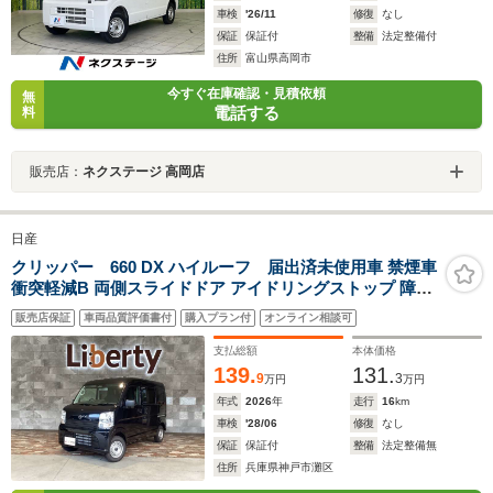
車検
'26/11
修復
なし
保証
保証付
整備
法定整備付
住所
富山県高岡市
今すぐ在庫確認・見積依頼
無
電話する
料
販売店：
ネクステージ 高岡店
日産
クリッパー 660 DX ハイルーフ 届出済未使用車 禁煙車
衝突軽減B 両側スライドドア アイドリングストップ 障害
物センサー ヘッドライトレベライザー
販売店保証
車両品質評価書付
購入プラン付
オンライン相談可
支払総額
本体価格
139.
131.
9
3
万円
万円
年式
2026
年
走行
16
km
車検
'28/06
修復
なし
保証
保証付
整備
法定整備無
住所
兵庫県神戸市灘区