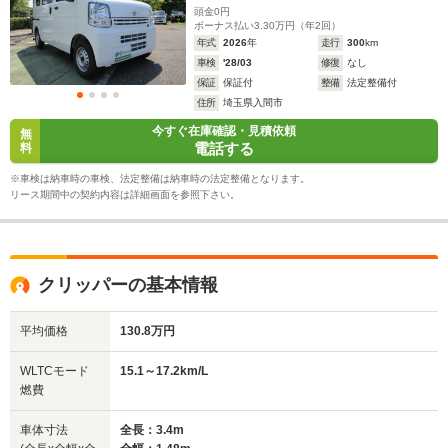
頭金
0
円
ボーナス払い
3.30
万円（年
2
回）
年式
2026
年
走行
300
km
車検
'28/03
修復
なし
保証
保証付
整備
法定整備付
住所
埼玉県入間市
今すぐ在庫確認・見積依頼
無
電話する
料
※車検は納車時の車検、法定整備は納車時の法定整備となります。
リース期間中の契約内容は詳細画面を参照下さい。
クリッパーの基本情報
平均価格
130.8万円
WLTCモード
15.1～17.2km/L
燃費
車体寸法
全長：3.4m