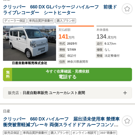
クリッパー 660 DX GLパッケージ ハイルーフ 前後ド
ライブレコーダー シートヒーター
ディーラー保証
車両品質評価書付
購入プラン付
支払総額
本体価格
141
134.
8
万円
万円
年式
2025
年
走行
0.1
万km
車検
'27/09
修復
なし
保証
保証付
整備
法定整備付
住所
神奈川県座間市
今すぐ在庫確認・見積依頼
無
電話する
料
販売店：
日産自動車販売 ユーカーカレスト座間
日産
クリッパー 660 DX ハイルーフ 届出済未使用車 禁煙車
衝突被害軽減ブレーキ 両側スライドドア ルーフコンソー
ル アイドリングストップ 障害物センサー 純正ラジオデ
販売店保証
車両品質評価書付
購入プラン付
オンライン相談可
360°画像付