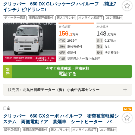
クリッパー 660 DX GLパッケージ ハイルーフ /純正7
インチナビ/ドラレコ/
ディーラー保証
車両品質評価書付
購入プラン付
オンライン相談可
360°画像付
支払総額
本体価格
156.
148.
1
0
万円
万円
年式
2025
年
走行
0.2
万km
車検
車検整備付
修復
なし
保証
保証付
整備
法定整備付
住所
福岡県北九州市小倉北区
今すぐ在庫確認・見積依頼
無
電話する
料
販売店：
北九州日産モーター（株） 小倉中古車センター
日産
NEW
クリッパー 660 GXターボ ハイルーフ 衝突被害軽減シ
ステム 両側電動ドア 禁煙車 シートヒーター バッ
クソナー スマートキー LEDヘッド ETC オートラ
販売店保証
車両品質評価書付
購入プラン付
オンライン相談可
360°画像付
イト オートエアコン アイドリングストップ プライ