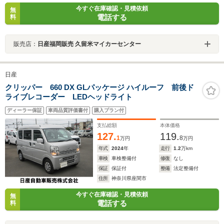
今すぐ在庫確認・見積依頼
無
電話する
料
販売店：
日産福岡販売 久留米マイカーセンター
日産
クリッパー 660 DX GLパッケージ ハイルーフ 前後ド
ライブレコーダー LEDヘッドライト
ディーラー保証
車両品質評価書付
購入プラン付
支払総額
本体価格
127.
119.
1
8
万円
万円
年式
2024
年
走行
1.2
万km
車検
車検整備付
修復
なし
保証
保証付
整備
法定整備付
住所
神奈川県座間市
今すぐ在庫確認・見積依頼
無
電話する
料