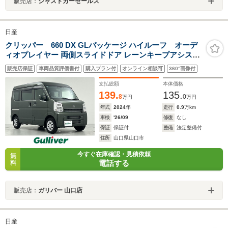
販売店：
ジャストカーセールス
日産
クリッパー 660 DX GLパッケージ ハイルーフ オーデ
ィオプレイヤー 両側スライドドア レーンキープアシスト
衝突軽減ブレーキ 後方コーナーセンサー アイドリングス
販売店保証
車両品質評価書付
購入プラン付
オンライン相談可
360°画像付
トップ オートライト 電動格納サイドミラー 純正LEDライ
ト 純正フロアマット
支払総額
本体価格
139.
135.
8
0
万円
万円
年式
2024
年
走行
0.9
万km
車検
'26/09
修復
なし
保証
保証付
整備
法定整備付
住所
山口県山口市
今すぐ在庫確認・見積依頼
無
電話する
料
販売店：
ガリバー 山口店
日産