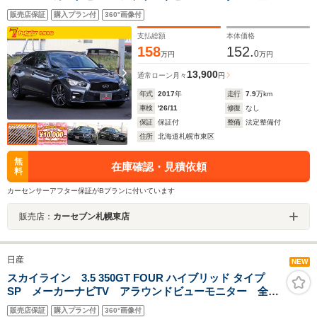
位運転支援システム 黒本革 パドルシフト ビジョン
販売店保証
購入プラン付
360°画像付
サポートPKG ETC レーダークルコン ハイビームア
シスト シートヒーター メモリー付パワーシート
支払総額
本体価格
158
152.
0
万円
万円
13,900
通常ローン
月々
円
年式
2017
年
走行
7.9
万km
車検
'26/11
修復
なし
保証
保証付
整備
法定整備付
住所
北海道札幌市東区
無
在庫確認・見積依頼
料
カーセンサーアフター保証がBプランに付いています
販売店：
カーセブン札幌東店
日産
NEW
スカイライン 3.5 350GT FOUR ハイブリッド タイプ
SP メーカーナビTV アラウンドビューモニター 全方
位運転支援システム 黒本革 パドルシフト ビジョン
販売店保証
購入プラン付
360°画像付