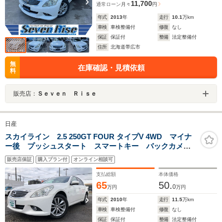
11,700
通常ローン
月々
円
年式
2013
年
走行
10.1
万km
車検
車検整備付
修復
なし
保証
保証付
整備
法定整備付
住所
北海道帯広市
無
在庫確認・見積依頼
料
販売店：
Ｓｅｖｅｎ Ｒｉｓｅ
日産
スカイライン 2.5 250GT FOUR タイプV 4WD マイナ
ー後 プッシュスタート スマートキー バックカメ
ラ サイドカメラ ETC
販売店保証
購入プラン付
オンライン相談可
支払総額
本体価格
65
50.
0
万円
万円
年式
2010
年
走行
11.5
万km
車検
車検整備付
修復
なし
保証
保証付
整備
法定整備付