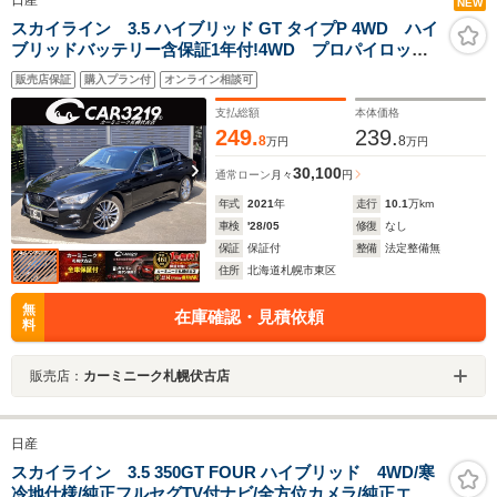
日産
NEW
スカイライン 3.5 ハイブリッド GT タイプP 4WD ハイ
ブリッドバッテリー含保証1年付!4WD プロパイロッ
ト 純正エンジンスターター 前後ドラレコ アラウン
販売店保証
購入プラン付
オンライン相談可
ドビュー 純正ナビ 地デジTV TVキャンセラー 前後
ドライブレコーダー ETC 寒冷地仕様
支払総額
本体価格
249.
239.
8
8
万円
万円
30,100
通常ローン
月々
円
年式
2021
年
走行
10.1
万km
車検
'28/05
修復
なし
保証
保証付
整備
法定整備無
住所
北海道札幌市東区
無
在庫確認・見積依頼
料
販売店：
カーミニーク札幌伏古店
日産
スカイライン 3.5 350GT FOUR ハイブリッド 4WD/寒
冷地仕様/純正フルセグTV付ナビ/全方位カメラ/純正エン