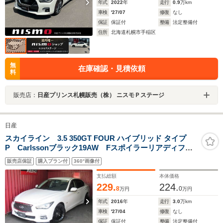
年式
2022
年
走行
0.9
万km
車検
'27/07
修復
なし
保証
保証付
整備
法定整備付
住所
北海道札幌市手稲区
無
在庫確認・見積依頼
料
販売店：
日産プリンス札幌販売（株） ニスモＰステージ
日産
スカイライン 3.5 350GT FOUR ハイブリッド タイプ
P Carlssonブラック19AW Fスポイラーリアディフュ
ーザー SDナビ地デジTV全方位モニタードライブレコー
販売店保証
購入プラン付
360°画像付
ダー 本革Pシート 逸脱防止装置 衝突被害軽減ブレー
キ クルーズコントロールLEDライト
支払総額
本体価格
229.
224.
8
0
万円
万円
年式
2016
年
走行
3.0
万km
車検
'27/04
修復
なし
保証
保証付
整備
法定整備付