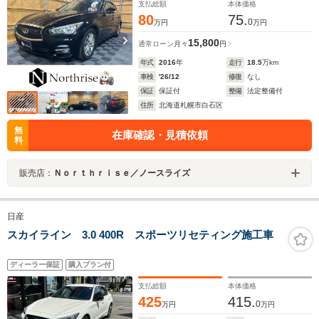
支払総額
本体価格
80
75.
0
万円
万円
15,800
通常ローン
月々
円
年式
2016
年
走行
18.5
万km
車検
'26/12
修復
なし
保証
保証付
整備
法定整備付
住所
北海道札幌市白石区
無
在庫確認・見積依頼
料
販売店：
Ｎｏｒｔｈｒｉｓｅ／ノースライズ
日産
スカイライン 3.0 400R スポーツリセティング施工車
ディーラー保証
購入プラン付
支払総額
本体価格
425
415.
0
万円
万円