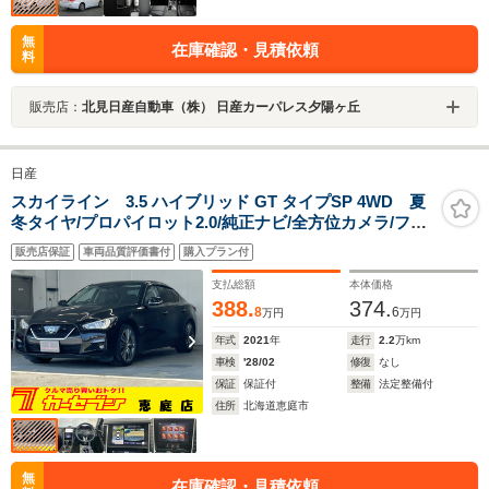
無
在庫確認・見積依頼
料
販売店：
北見日産自動車（株） 日産カーパレス夕陽ヶ丘
日産
スカイライン 3.5 ハイブリッド GT タイプSP 4WD 夏
冬タイヤ/プロパイロット2.0/純正ナビ/全方位カメラ/フル
セグ/黒革シート/シートヒーター/パワーシート/純正前後
販売店保証
車両品質評価書付
購入プラン付
ドライブレコーダー/ビルトインETC2.0/ヘッドアップディ
スプレイ/アダプティブクルーズコントロール
支払総額
本体価格
388.
374.
8
6
万円
万円
年式
2021
年
走行
2.2
万km
車検
'28/02
修復
なし
保証
保証付
整備
法定整備付
住所
北海道恵庭市
無
在庫確認・見積依頼