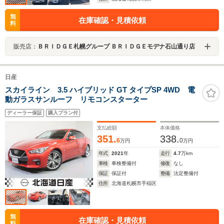
無
在庫確認・見積依頼
料
販売店：
ＢＲＩＤＧＥ札幌グループ ＢＲＩＤＧＥモデナ石山通り店
日産
スカイライン 3.5 ハイブリッド GT タイプSP 4WD 電
動ガラスサンルーフ リモコンスターター
ディーラー保証
購入プラン付
支払総額
本体価格
351.
338.
6
0
万円
万円
年式
2021
年
走行
4.7
万km
車検
車検整備付
修復
なし
保証
保証付
整備
法定整備付
住所
北海道札幌市手稲区
無
在庫確認・見積依頼
料