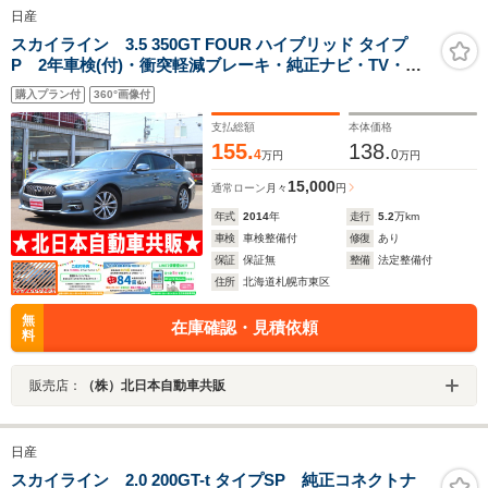
日産
スカイライン 3.5 350GT FOUR ハイブリッド タイプ
P 2年車検(付)・衝突軽減ブレーキ・純正ナビ・TV・
CD/DVD/BT・Bカメラ・アラウンドビュー・インテリキ
購入プラン付
360°画像付
ー・レザーシート・シートヒーター・レーダークルコ
ン・ETC・Pスタート・業販可
支払総額
本体価格
155.
138.
4
0
万円
万円
15,000
通常ローン
月々
円
年式
2014
年
走行
5.2
万km
車検
車検整備付
修復
あり
保証
保証無
整備
法定整備付
住所
北海道札幌市東区
無
在庫確認・見積依頼
料
販売店：
（株）北日本自動車共販
日産
スカイライン 2.0 200GT-t タイプSP 純正コネクトナ