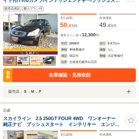
イヤ付/TV/Bカメラ/インテリジェントキー/プッシュスタ
ート/HID
販売店保証
購入プラン付
支払総額
本体価格
59.
49.
8
8
万円
万円
12,300
通常ローン
月々
円
年式
2008
年
走行
6.0
万km
車検
車検整備付
修復
なし
保証
保証付
整備
法定整備付
住所
北海道札幌市白石区
無
在庫確認・見積依頼
料
販売店：
Ｓ．Ｍ．Ｐ
日産
スカイライン 2.5 250GT FOUR 4WD ワンオーナー
純正ナビ プッシュスタート インテリキー エンジン
スターター 社外アルミホイール夏 バックカメラ
支払総額
本体価格