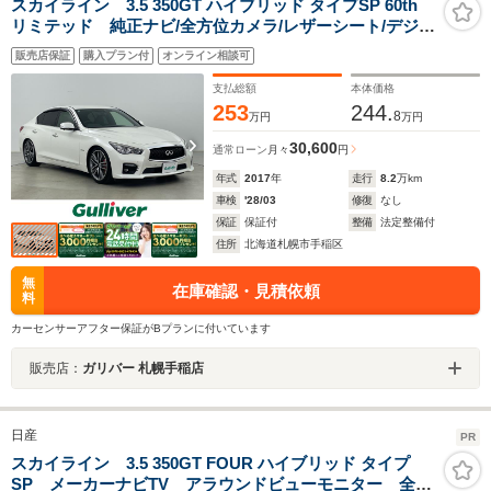
スカイライン 3.5 350GT ハイブリッド タイプSP 60th
リミテッド 純正ナビ/全方位カメラ/レザーシート/デジタ
ルインナーミラー/追従クルーズコントロール/レーンキー
販売店保証
購入プラン付
オンライン相談可
プアシスト/衝突被害軽減ブレーキ/BSM/横滑り防止装置/
インテリジェントペダル/ローダウン/ETC
支払総額
本体価格
253
244.
8
万円
万円
30,600
通常ローン
月々
円
年式
2017
年
走行
8.2
万km
車検
'28/03
修復
なし
保証
保証付
整備
法定整備付
住所
北海道札幌市手稲区
無
在庫確認・見積依頼
料
カーセンサーアフター保証がBプランに付いています
販売店：
ガリバー 札幌手稲店
日産
PR
スカイライン 3.5 350GT FOUR ハイブリッド タイプ
SP メーカーナビTV アラウンドビューモニター 全方