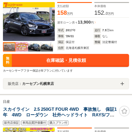
サポートPKG ETC レーダークルコン ハイビームア
シスト シートヒーター メモリー付パワーシート
支払総額
本体価格
158
152.
0
万円
万円
13,900
通常ローン
月々
円
年式
2017
年
走行
7.9
万km
車検
'26/11
修復
なし
保証
保証付
整備
法定整備付
住所
北海道札幌市東区
無
在庫確認・見積依頼
料
カーセンサーアフター保証がBプランに付いています
販売店：
カーセブン札幌東店
日産
スカイライン 2.5 250GT FOUR 4WD 事故無し 保証1
年 4WD ローダウン 社外ヘッドライト RAYS/フリ
ーガー18インチアルミ メーカーナビ 地デジ サイド
販売店保証
車両品質評価書付
購入プラン付
カメラ バックカメラ ハーフレザーシート ビルトイン
ETC プッシュスタート Bluetooth接続
支払総額
本体価格