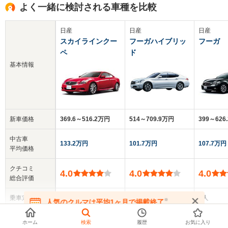
よく一緒に検討される車種を比較
日産
日産
日産
スカイラインクー
フーガハイブリッ
フーガ
ペ
ド
基本情報
新車価格
369.6～516.2万円
514～709.9万円
399～626
中古車
133.2万円
101.7万円
107.7万円
平均価格
クチコミ
4.0
4.0
4.0
総合評価
乗車定員
4人
5人
5人
※
人気のクルマは平均1ヶ月で掲載終了
在庫が無くなる前にお問い合わせください
▼
全てを表示する
ドア数
2ドア
4ドア
4ドア
ホーム
検索
履歴
お気に入り