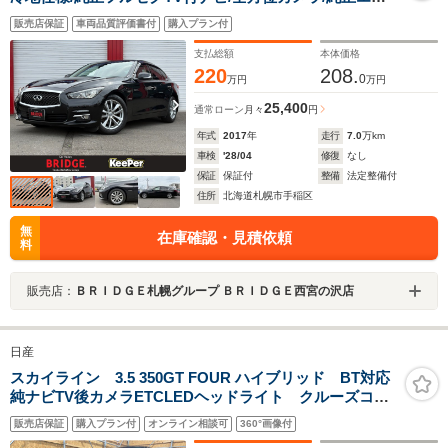
ジンスターター/Bluetooth接続/ビルトインETC/パワーシ
販売店保証
車両品質評価書付
購入プラン付
ート/アダプティブクルーズコントロール/スマートキー/ス
ペアキー
支払総額
本体価格
220
208.
0
万円
万円
25,400
通常ローン
月々
円
年式
2017
年
走行
7.0
万km
車検
'28/04
修復
なし
保証
保証付
整備
法定整備付
住所
北海道札幌市手稲区
無
在庫確認・見積依頼
料
販売店：
ＢＲＩＤＧＥ札幌グループ ＢＲＩＤＧＥ西宮の沢店
日産
スカイライン 3.5 350GT FOUR ハイブリッド BT対応
純ナビTV後カメラETCLEDヘッドライト クルーズコン
トロール 黒ハーフレザー 電動シート ビルトイン
販売店保証
購入プラン付
オンライン相談可
360°画像付
ETC Bluetooth対応 エンジンスターター