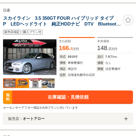
日産
スカイライン 3.5 350GT FOUR ハイブリッド タイプ
P LEDヘッドライト 純正HDDナビ DTV Bluetooth
ETC アラウンドビューモニター アクティブクルーズコ
販売店保証
購入プラン付
ントロール 本革シート パワーシート シートヒータ
ー スマートキー
支払総額
本体価格
166.
148.
5
0
万円
万円
年式
2015
年
走行
7.9
万km
車検
車検整備付
修復
なし
保証
保証付
整備
法定整備付
住所
北海道札幌市白石区
無
在庫確認・見積依頼
料
カーセンサーアフター保証がA/Bプランに付いています
販売店：
オートアロー