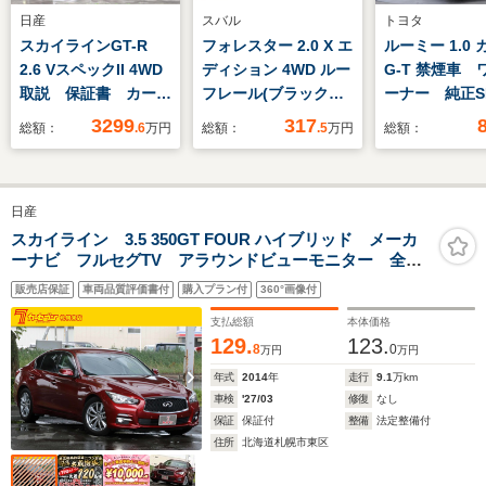
日産
スバル
トヨタ
スカイラインGT-R
フォレスター 2.0 X エ
ルーミー 1.0
2.6 VスペックII 4WD
ディション 4WD ルー
G-T 禁煙車 
取説 保証書 カーボ
フレール(ブラック塗
ーナー 純正S
ンボンネット スエー
装)/運転席&助手席8ウ
ビ フルセグ
3299
317
総額：
.6
万円
総額：
.5
万円
総額：
ド調バケットシート
ェイパワーシート/ア
Bluetooth
カーボン製リアディフ
クセスキー対応運転席
CD/DVD 両
ューザ フロントディ
シートポジションメモ
スライドドア
日産
フューザ 革巻きステ
リー機能/ステアリン
トキー LED
アリング アルミ製リ
グヒーター/シートヒ
イト AUT
スカイライン 3.5 350GT FOUR ハイブリッド メーカ
ーナビ フルセグTV アラウンドビューモニター 全方
アスポイラ 純正18
ーター(後席左右)/LED
クルーズコン
位運転支援システム 黒本革シート ETC レーダーク
インチAW 専用ハー
ハイ&ロービームラン
ル 衝突被害
販売店保証
車両品質評価書付
購入プラン付
360°画像付
ルコン ハイビームアシスト シートヒーター メモリ
ドチューニングサス
プ
ーキ アルミホ
ー付パワーシート LEDヘッドライト
支払総額
本体価格
ル ETC
129.
123.
8
0
万円
万円
年式
2014
年
走行
9.1
万km
車検
'27/03
修復
なし
保証
保証付
整備
法定整備付
住所
北海道札幌市東区