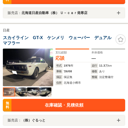
販売店：
北海道日産自動車（株） Ｕ－ｃａｒ発寒店
日産
スカイライン GT-X ケンメリ ウェーバー デュアル
マフラー
支払総額
本体価格
応談
---
年式
1976
年
走行
11.3
万km
車検
'26/08
修復
あり
保証
保証無
整備
法定整備付
住所
北海道小樽市
無
在庫確認・見積依頼
料
販売店：
（株）ぐるっと