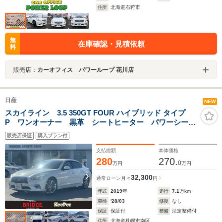
住所
北海道石狩市
無
在庫確認・見積依頼
料
販売店：
カーオフィス パワーループ 花川店
日産
NEW
スカイライン 3.5 350GT FOUR ハイブリッド タイプ
P ワンオーナー 黒革 シートヒーター パワーシー
ト アダプティブクルーズコントロール ナビ フルセ
販売店保証
購入プラン付
グTV 360カメラ 前後ドライブレコーダー ビルトイン
ETC LEDヘッドライト スマートキー
支払総額
本体価格
280
270.
0
万円
万円
32,300
通常ローン
月々
円
年式
2019
年
走行
7.1
万km
車検
'28/03
修復
なし
保証
保証付
整備
法定整備付
住所
北海道札幌市南区