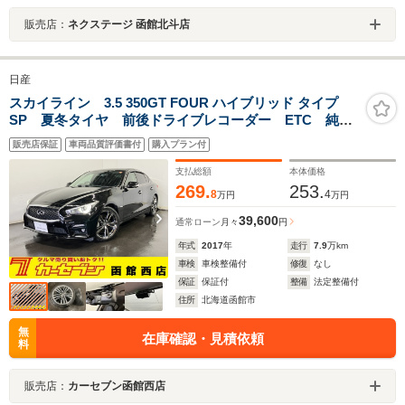
販売店：
ネクステージ 函館北斗店
日産
スカイライン 3.5 350GT FOUR ハイブリッド タイプ
SP 夏冬タイヤ 前後ドライブレコーダー ETC 純正
エンジンスターター 全方位カメラ 純正ナビ フルセ
販売店保証
車両品質評価書付
購入プラン付
グTV TVキャンセラー Bluetooth接続 シートヒータ
ー パドルシフト ドライブモード切替
支払総額
本体価格
269.
253.
8
4
万円
万円
39,600
通常ローン
月々
円
年式
2017
年
走行
7.9
万km
車検
車検整備付
修復
なし
保証
保証付
整備
法定整備付
住所
北海道函館市
無
在庫確認・見積依頼
料
販売店：
カーセブン函館西店