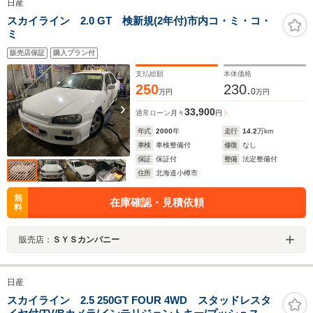
日産
スカイライン 2.0 GT 検新規(2年付)市内コ・ミ・コ・
ミ
販売店保証
購入プラン付
支払総額
本体価格
250
230.
0
万円
万円
33,900
通常ローン
月々
円
年式
2000
年
走行
14.2
万km
車検
車検整備付
修復
なし
保証
保証付
整備
法定整備付
住所
北海道小樽市
無
在庫確認・見積依頼
料
販売店：
ＳＹＳカンパニー
日産
スカイライン 2.5 250GT FOUR 4WD スタッドレスタ