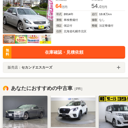
64
54.
0
万円
万円
年式
2014
年
走行
13.8
万km
車検
車検整備付
修復
なし
保証
保証付
整備
法定整備付
住所
北海道札幌市北区
無
在庫確認・見積依頼
料
販売店：
セカンドエスカーズ
あなたにおすすめの中古車
［PR］