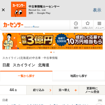
中古車情報カーセンサー
表示
Recruit Co., Ltd.
無料 － Google Play
履歴
お気に入り
メニュー
スカイライン(北海道)の中古車・中古車情報
日産 スカイライン 北海道
一覧から探す
地図から探す
更新時に
44
絞り込み
並べ替え
台
メール受信
日産
PR