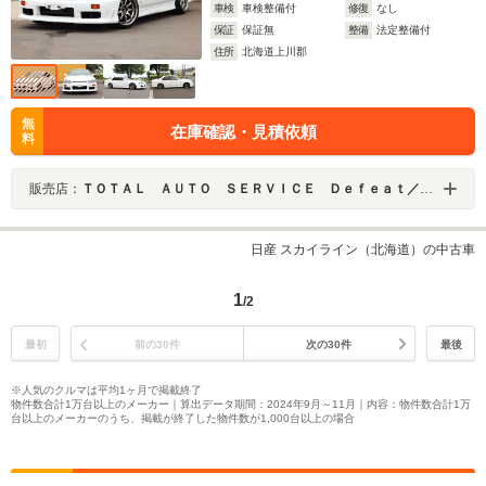
車検
車検整備付
修復
なし
保証
保証無
整備
法定整備付
住所
北海道上川郡
無
在庫確認・見積依頼
料
販売店：
ＴＯＴＡＬ ＡＵＴＯ ＳＥＲＶＩＣＥ Ｄｅｆｅａｔ／ディフィート
日産 スカイライン（北海道）の中古車
1
/2
最初
前の30件
次の30件
最後
※人気のクルマは平均1ヶ月で掲載終了
物件数合計1万台以上のメーカー｜算出データ期間：2024年9月～11月｜内容：物件数合計1万
台以上のメーカーのうち、掲載が終了した物件数が1,000台以上の場合