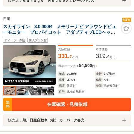
販売店：
Ｇａｒａｇｅ Ｈｏｕｓｅ／ガレージハウス
日産
NEW
スカイライン 3.0 400R メモリーナビ アラウンドビュ
ーモニター プロパイロット アダブティブLEDヘッド
ライト
ディーラー保証
購入プラン付
支払総額
本体価格
331.
319.
7
0
万円
万円
54,500
通常ローン
月々
円
年式
2020
年
走行
7.6
万km
車検
'27/05
修復
なし
保証
保証付
整備
法定整備付
住所
北海道旭川市
無
在庫確認・見積依頼
料
販売店：
旭川日産自動車（株） カーパーク春光