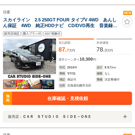
日産
NEW
スカイライン 2.5 250GT FOUR タイプV 4WD あんし
ん保証 4WD 純正HDDナビ CD/DVD再生 音楽録
音 バックカメラ サイドカメラ TV Bluetooth接続
販売店保証
購入プラン付
360°画像付
ETC パワーシート スマートキー HID フォグライト
支払総額
本体価格
87.
78.
7
0
万円
万円
10,300
通常ローン
月々
円
年式
2010
年
走行
9.9
万km
車検
'27/11
修復
なし
保証
保証付
整備
法定整備付
住所
北海道札幌市北区
無
在庫確認・見積依頼
料
販売店：
ＣＡＲ ＳＴＵＤＩＯ ＳＩＤＥ－ＯＮＥ