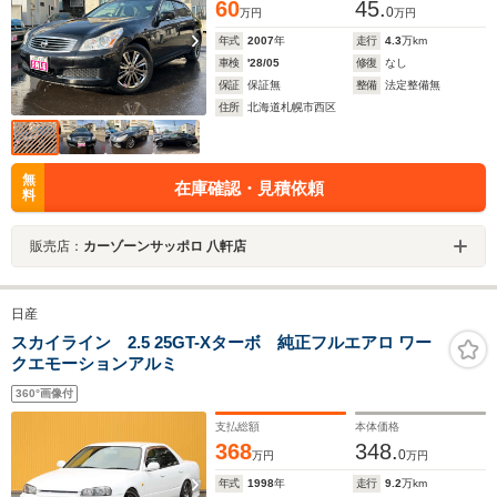
60
45.
0
万円
万円
年式
2007
年
走行
4.3
万km
車検
'28/05
修復
なし
保証
保証無
整備
法定整備無
住所
北海道札幌市西区
無
在庫確認・見積依頼
料
販売店：
カーゾーンサッポロ 八軒店
日産
スカイライン 2.5 25GT-Xターボ 純正フルエアロ ワー
クエモーションアルミ
360°画像付
支払総額
本体価格
368
348.
0
万円
万円
年式
1998
年
走行
9.2
万km