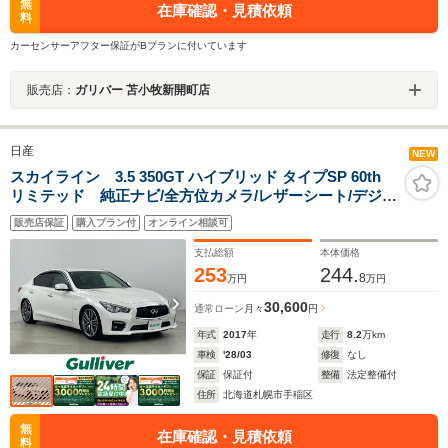
無
在庫確認・見積依頼
料
カーセンサーアフター保証がBプランに付いています
販売店：
ガリバー 苫小牧新開町店
日産
NEW
スカイライン 3.5 350GT ハイブリッド タイプSP 60th
リミテッド 純正ナビ/全方位カメラ/レザーシート/デジタ
ルインナーミラー/追従クルーズコントロール/レーンキー
販売店保証
購入プラン付
オンライン相談可
プアシスト/衝突被害軽減ブレーキ/BSM/横滑り防止装置/
インテリジェントペダル/ローダウン/ETC
支払総額
本体価格
253
244.
8
万円
万円
30,600
通常ローン
月々
円
年式
2017
年
走行
8.2
万km
車検
'28/03
修復
なし
保証
保証付
整備
法定整備付
住所
北海道札幌市手稲区
無
在庫確認・見積依頼
料