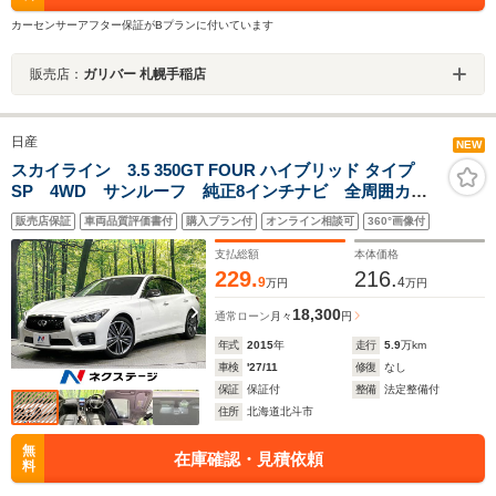
カーセンサーアフター保証がBプランに付いています
販売店：
ガリバー 札幌手稲店
日産
NEW
スカイライン 3.5 350GT FOUR ハイブリッド タイプ
SP 4WD サンルーフ 純正8インチナビ 全周囲カメ
ラ インテリジェントエマージェンシーブレーキ レー
販売店保証
車両品質評価書付
購入プラン付
オンライン相談可
360°画像付
ダークルーズ 禁煙車 ドラレコ 黒革シート コーナ
ーセンサー グレード専用純正19インチAW LED
支払総額
本体価格
229.
216.
9
4
万円
万円
18,300
通常ローン
月々
円
年式
2015
年
走行
5.9
万km
車検
'27/11
修復
なし
保証
保証付
整備
法定整備付
住所
北海道北斗市
無
在庫確認・見積依頼
料