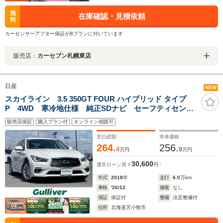
無
在庫確認・見積依頼
料
カーセンサーアフター保証がBプランに付いています
販売店：
カーセブン札幌東店
日産
NEW
スカイライン 3.5 350GT FOUR ハイブリッド タイプ
P 4WD 寒冷地仕様 純正SDナビ セーフティセン
ス 衝突被害軽減システム 横滑り防止装置 インテリ
販売店保証
購入プラン付
オンライン相談可
ジェントクルーズコントロール レーンキープアシス
ト レインセンサー パーキングアシスト
支払総額
本体価格
264.
256.
4
9
万円
万円
30,600
通常ローン
月々
円
年式
2018
年
走行
6.0
万km
車検
'26/12
修復
なし
保証
保証付
整備
法定整備付
住所
北海道苫小牧市