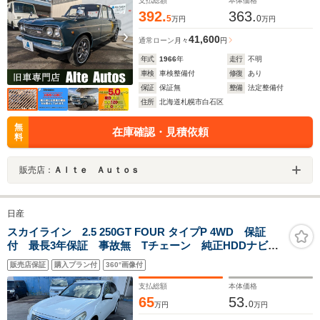
支払総額
本体価格
392.
363.
5
0
万円
万円
41,600
通常ローン
月々
円
年式
1966
年
走行
不明
車検
車検整備付
修復
あり
保証
保証無
整備
法定整備付
住所
北海道札幌市白石区
無
在庫確認・見積依頼
料
販売店：
Ａｌｔｅ Ａｕｔｏｓ
日産
スカイライン 2.5 250GT FOUR タイプP 4WD 保証
付 最長3年保証 事故無 Tチェーン 純正HDDナビ
CD DVD フルセグ サイド&バックカメラ ETC プ
販売店保証
購入プラン付
360°画像付
ッシュスタート シートヒーター パワーシート オー
トエアコン オートライト
支払総額
本体価格
65
53.
0
万円
万円