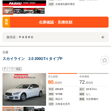
住所
北海道札幌市東区
無
在庫確認・見積依頼
料
販売店：
ＰＡＳＨＵ
日産
スカイライン 2.0 200GT-t タイプP
ディーラー保証
支払総額
本体価格
80.
72.
4
0
万円
万円
年式
2014
年
走行
10.6
万km
車検
'27/08
修復
なし
保証
保証付
整備
法定整備付
住所
北海道北見市