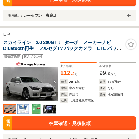
料
販売店：
カーセブン 恵庭店
日産
スカイライン 2.0 200GT-t ターボ メーカーナビ
Bluetooth再生 フルセグTV バックカメラ ETC パワー
シート LEDヘッドライト フォグランプ スマートキ
販売店保証
購入プラン付
ー アルミホイール オートエアコン
支払総額
本体価格
112.
99.
2
9
万円
万円
年式
2014
年
走行
10.9
万km
車検
車検整備付
修復
なし
保証
保証付
整備
法定整備付
住所
北海道札幌市東区
無
在庫確認・見積依頼
料