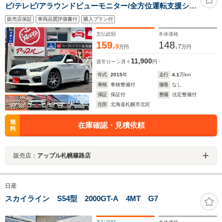
ビ/テレビ/アラウンドビューモニター/全方位運転支援シス
テム/LEDヘッドライト/パドルシフト/レザーシート/シー
販売店保証
車両品質評価書付
購入プラン付
トヒーター/パワーシート/車検整備付/アップルライト保証
1年
支払総額
本体価格
159.
148.
9
7
万円
万円
11,900
通常ローン
月々
円
年式
2015
年
走行
4.1
万km
車検
車検整備付
修復
なし
保証
保証付
整備
法定整備付
住所
北海道札幌市北区
無
在庫確認・見積依頼
料
販売店：
アップル札幌篠路店
日産
スカイライン S54型 2000GT-A 4MT G7