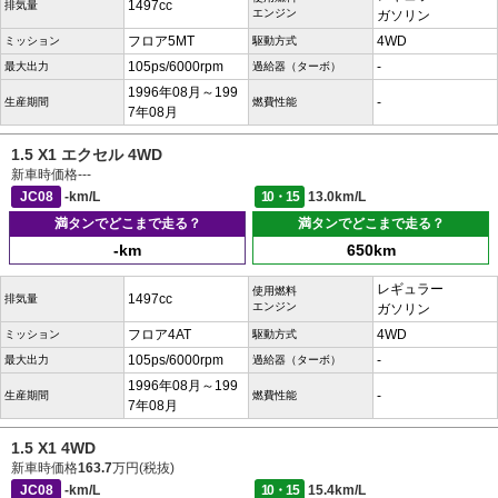
1497cc
排気量
エンジン
ガソリン
フロア5MT
4WD
ミッション
駆動方式
105ps/6000rpm
-
最大出力
過給器（ターボ）
1996年08月～199
-
生産期間
燃費性能
7年08月
1.5 X1 エクセル 4WD
新車時価格
---
JC08
-km/L
10・15
13.0km/L
満タンでどこまで走る？
満タンでどこまで走る？
-km
650km
レギュラー
使用燃料
1497cc
排気量
エンジン
ガソリン
フロア4AT
4WD
ミッション
駆動方式
105ps/6000rpm
-
最大出力
過給器（ターボ）
1996年08月～199
-
生産期間
燃費性能
7年08月
1.5 X1 4WD
新車時価格
163.7
万円(税抜)
JC08
-km/L
10・15
15.4km/L