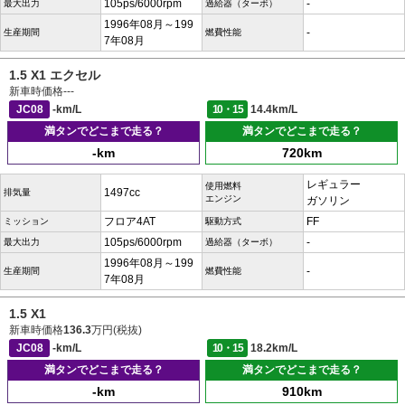
105ps/6000rpm
-
最大出力
過給器（ターボ）
1996年08月～199
-
生産期間
燃費性能
7年08月
1.5 X1 エクセル
新車時価格
---
JC08
-km/L
10・15
14.4km/L
満タンでどこまで走る？
満タンでどこまで走る？
-km
720km
レギュラー
使用燃料
1497cc
排気量
エンジン
ガソリン
フロア4AT
FF
ミッション
駆動方式
105ps/6000rpm
-
最大出力
過給器（ターボ）
1996年08月～199
-
生産期間
燃費性能
7年08月
1.5 X1
新車時価格
136.3
万円(税抜)
JC08
-km/L
10・15
18.2km/L
満タンでどこまで走る？
満タンでどこまで走る？
-km
910km