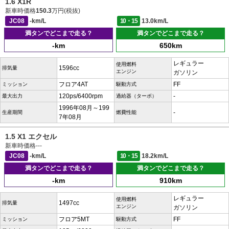
1.6 X1R
新車時価格
150.3
万円(税抜)
JC08
-km/L
10・15
13.0km/L
満タンでどこまで走る？
満タンでどこまで走る？
-km
650km
レギュラー
使用燃料
1596cc
排気量
エンジン
ガソリン
フロア4AT
FF
ミッション
駆動方式
120ps/6400rpm
-
最大出力
過給器（ターボ）
1996年08月～199
-
生産期間
燃費性能
7年08月
1.5 X1 エクセル
新車時価格
---
JC08
-km/L
10・15
18.2km/L
満タンでどこまで走る？
満タンでどこまで走る？
-km
910km
レギュラー
使用燃料
1497cc
排気量
エンジン
ガソリン
フロア5MT
FF
ミッション
駆動方式