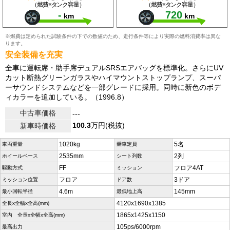
（燃費×タンク容量）
（燃費×タンク容量）
-
720
km
km
※燃費は定められた試験条件の下での数値のため、走行条件等により実際の燃料消費率は異な
ります。
安全装備を充実
全車に運転席・助手席デュアルSRSエアバッグを標準化。さらにUV
カット断熱グリーンガラスやハイマウントストップランプ、スーパ
ーサウンドシステムなどを一部グレードに採用。同時に新色のボデ
ィカラーを追加している。（1996.8）
中古車価格
---
100.3
万円(税抜)
新車時価格
1020kg
5名
車両重量
乗車定員
2535mm
2列
ホイールベース
シート列数
FF
フロア4AT
駆動方式
ミッション
フロア
3ドア
ミッション位置
ドア数
4.6m
145mm
最小回転半径
最低地上高
4120x1690x1385
全長x全幅x全高(mm)
1865x1425x1150
室内 全長x全幅x全高(mm)
105ps/6000rpm
最高出力