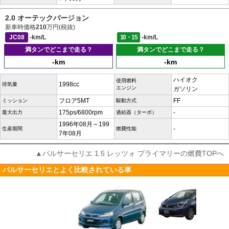
2.0 オーテックバージョン
新車時価格
210
万円(税抜)
JC08
-km/L
10・15
-km/L
満タンでどこまで走る？
満タンでどこまで走る？
-km
-km
ハイオク
使用燃料
1998cc
排気量
エンジン
ガソリン
フロア5MT
FF
ミッション
駆動方式
175ps/6800rpm
-
最大出力
過給器（ターボ）
1996年08月～199
-
生産期間
燃費性能
7年08月
▲パルサーセリエ 1.5 レッツォ プライマリーの燃費TOPへ
パルサーセリエとよく比較されている車