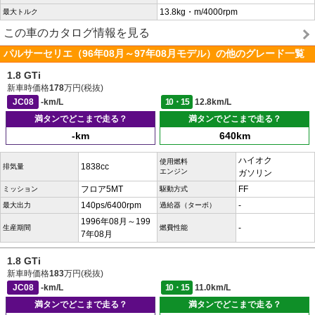
13.8kg・m/4000rpm
最大トルク
この車のカタログ情報を見る
パルサーセリエ（96年08月～97年08月モデル）の他のグレード一覧
1.8 GTi
新車時価格
178
万円(税抜)
JC08
-km/L
10・15
12.8km/L
満タンでどこまで走る？
満タンでどこまで走る？
-km
640km
ハイオク
使用燃料
1838cc
排気量
エンジン
ガソリン
フロア5MT
FF
ミッション
駆動方式
140ps/6400rpm
-
最大出力
過給器（ターボ）
1996年08月～199
-
生産期間
燃費性能
7年08月
1.8 GTi
新車時価格
183
万円(税抜)
JC08
-km/L
10・15
11.0km/L
満タンでどこまで走る？
満タンでどこまで走る？