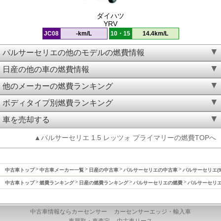
ダイハツ
YRV
JC08
-km/L
10・15
14.4km/L
パルサーセリエの他のモデルの燃費情報
日産の他の車の燃費情報
他のメーカーの燃費ランキング
ボディタイプ別燃費ランキング
車を売却する
▲パルサーセリエ 1.5 レッツォ プライマリーの燃費TOPへ
中古車トップ
中古車メーカー一覧
日産の中古車
パルサーセリエの中古車
パルサーセリエ(9
中古車トップ
燃費ランキング
日産の燃費ランキング
パルサーセリエの燃費
パルサーセリエ(
中古車情報ならカーセンサー
カーセンサーエッジ・輸入車
車買取・車査定
中古車リース