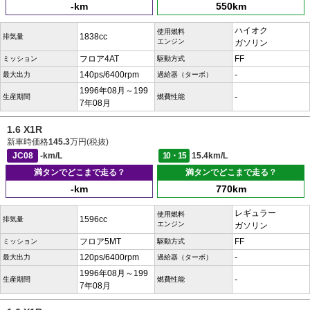
-km
550km
ハイオク
使用燃料
1838cc
排気量
エンジン
ガソリン
フロア4AT
FF
ミッション
駆動方式
140ps/6400rpm
-
最大出力
過給器（ターボ）
1996年08月～199
-
生産期間
燃費性能
7年08月
1.6 X1R
新車時価格
145.3
万円(税抜)
JC08
-km/L
10・15
15.4km/L
満タンでどこまで走る？
満タンでどこまで走る？
-km
770km
レギュラー
使用燃料
1596cc
排気量
エンジン
ガソリン
フロア5MT
FF
ミッション
駆動方式
120ps/6400rpm
-
最大出力
過給器（ターボ）
1996年08月～199
-
生産期間
燃費性能
7年08月