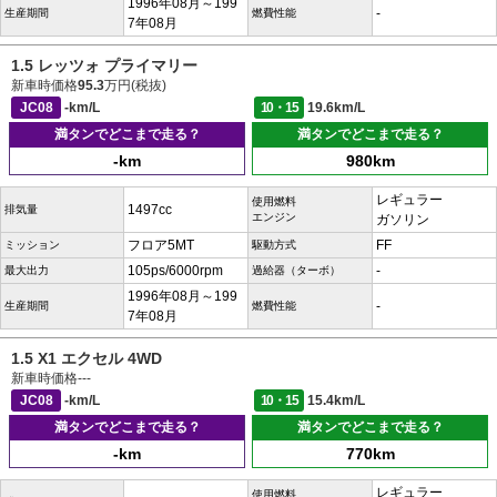
1996年08月～199
-
生産期間
燃費性能
7年08月
1.5 レッツォ プライマリー
新車時価格
95.3
万円(税抜)
JC08
-km/L
10・15
19.6km/L
満タンでどこまで走る？
満タンでどこまで走る？
-km
980km
レギュラー
使用燃料
1497cc
排気量
エンジン
ガソリン
フロア5MT
FF
ミッション
駆動方式
105ps/6000rpm
-
最大出力
過給器（ターボ）
1996年08月～199
-
生産期間
燃費性能
7年08月
1.5 X1 エクセル 4WD
新車時価格
---
JC08
-km/L
10・15
15.4km/L
満タンでどこまで走る？
満タンでどこまで走る？
-km
770km
レギュラー
使用燃料