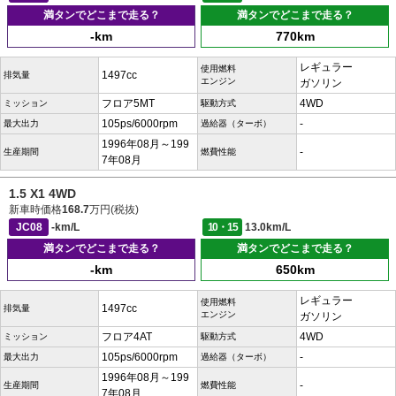
満タンでどこまで走る？
満タンでどこまで走る？
-km
770km
レギュラー
使用燃料
1497cc
排気量
エンジン
ガソリン
フロア5MT
4WD
ミッション
駆動方式
105ps/6000rpm
-
最大出力
過給器（ターボ）
1996年08月～199
-
生産期間
燃費性能
7年08月
1.5 X1 4WD
新車時価格
168.7
万円(税抜)
JC08
-km/L
10・15
13.0km/L
満タンでどこまで走る？
満タンでどこまで走る？
-km
650km
レギュラー
使用燃料
1497cc
排気量
エンジン
ガソリン
フロア4AT
4WD
ミッション
駆動方式
105ps/6000rpm
-
最大出力
過給器（ターボ）
1996年08月～199
-
生産期間
燃費性能
7年08月