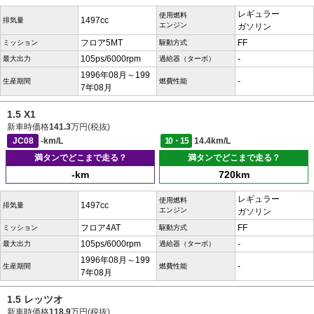
レギュラー
使用燃料
1497cc
排気量
エンジン
ガソリン
フロア5MT
FF
ミッション
駆動方式
105ps/6000rpm
-
最大出力
過給器（ターボ）
1996年08月～199
-
生産期間
燃費性能
7年08月
1.5 X1
新車時価格
141.3
万円(税抜)
JC08
-km/L
10・15
14.4km/L
満タンでどこまで走る？
満タンでどこまで走る？
-km
720km
レギュラー
使用燃料
1497cc
排気量
エンジン
ガソリン
フロア4AT
FF
ミッション
駆動方式
105ps/6000rpm
-
最大出力
過給器（ターボ）
1996年08月～199
-
生産期間
燃費性能
7年08月
1.5 レッツオ
新車時価格
118.9
万円(税抜)