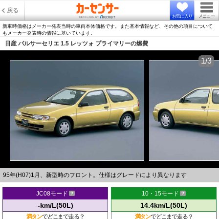
戻る
お気に入り
メニュー
新車時価格はメーカー発表当時の車両本体価格です。また基本情報など、その他の項目について
もメーカー発表時の情報に基いています。
日産 パルサーセリエ 1.5 レッツォ プライマリーの燃費
1/3
95年(H07)1月、新型時のフロント。仕様はグレードにより異なります
JC08モード
10・15モード
-km/L(50L)
14.4km/L(50L)
満タン
でどこまで走る？
満タン
でどこまで走る？