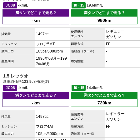
JC08
-km/L
10・15
19.6km/L
満タンでどこまで走る？
満タンでどこまで走る？
-km
980km
レギュラー
使用燃料
1497cc
排気量
エンジン
ガソリン
フロア5MT
FF
ミッション
駆動方式
105ps/6000rpm
-
最大出力
過給器（ターボ）
1996年08月～199
-
生産期間
燃費性能
7年08月
1.5 レッツオ
新車時価格
123.9
万円(税抜)
JC08
-km/L
10・15
14.4km/L
満タンでどこまで走る？
満タンでどこまで走る？
-km
720km
レギュラー
使用燃料
1497cc
排気量
エンジン
ガソリン
フロア4AT
FF
ミッション
駆動方式
105ps/6000rpm
-
最大出力
過給器（ターボ）