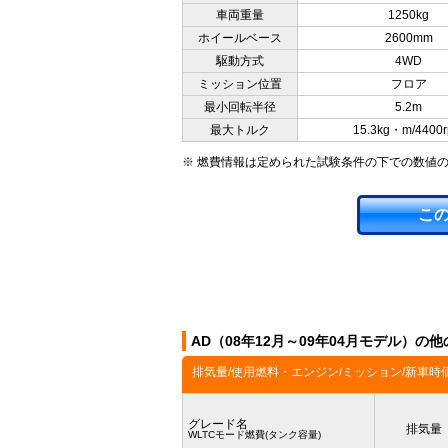
車両重量
1250kg
ホイールベース
2600mm
駆動方式
4WD
ミッション位置
フロア
最小回転半径
5.2m
最大トルク
15.3kg・m/4400
※ 燃費情報は定められた試験条件の下での数値
こ
AD（08年12月～09年04月モデル）の
排気量/使用燃料・エンジン/ミッション/新車時
グレード名
排気量
WLTCモード燃費(タンク容量)