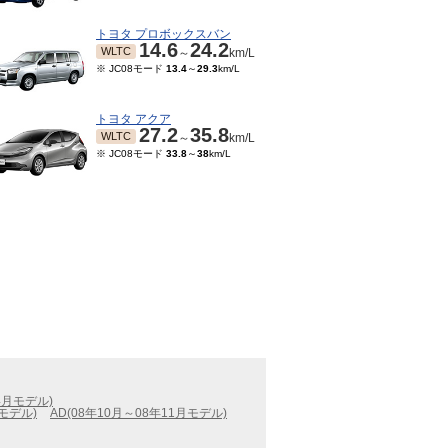
トヨタ プロボックスバン
14.6
24.2
WLTC
～
km/L
※ JC08モード
13.4
～
29.3
km/L
トヨタ アクア
27.2
35.8
WLTC
～
km/L
※ JC08モード
33.8
～
38
km/L
4月モデル)
月モデル)
AD(08年10月～08年11月モデル)