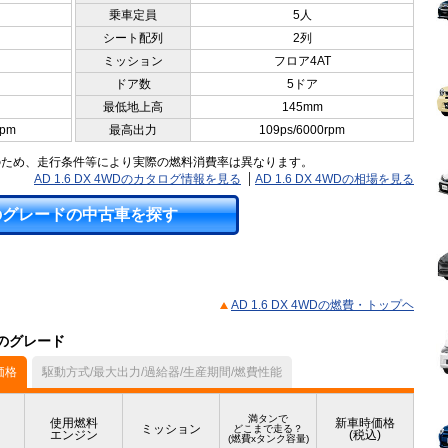
乗車定員
5人
シート配列
2列
ミッション
フロア4AT
ドア数
5ドア
最低地上高
145mm
rpm
最高出力
109ps/6000rpm
のため、走行条件等により実際の燃料消費率は異なります。
AD 1.6 DX 4WDのカタログ情報を見る
AD 1.6 DX 4WDの相場を見る
のグレードの中古車を探す
AD 1.6 DX 4WDの燃費・トップヘ
他のグレード
価格
駆動方式/最大出力/過給器/生産期間/燃費性能
満タンで
使用燃料
新車時価格
ミッション
どこまで走る？
エンジン
(税込)
(燃費xタンク容量)