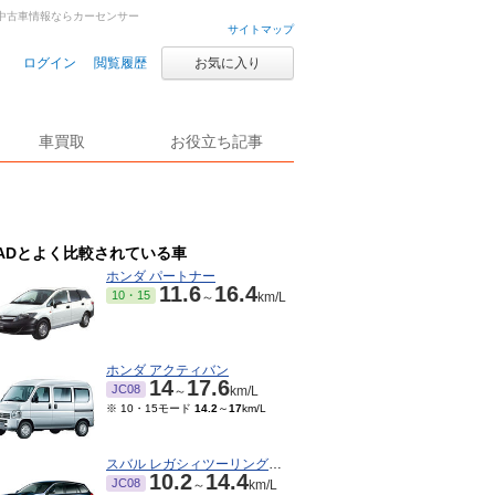
古車・中古車情報ならカーセンサー
サイトマップ
ログイン
閲覧履歴
お気に入り
車買取
お役立ち記事
ADとよく比較されている車
ホンダ パートナー
11.6
16.4
10・15
～
km/L
ホンダ アクティバン
14
17.6
JC08
～
km/L
※ 10・15モード
14.2
～
17
km/L
スバル レガシィツーリングワゴン
10.2
14.4
JC08
～
km/L