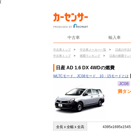
{
中古車
輸入車
中古車トップ
>
中古車メーカー一覧
>
日産の中古
中古車トップ
>
燃費ランキング
>
日産の燃費ラン
日産 AD 1.6 DX 4WDの燃費
WLTCモード、JC08モード、10・15モードとは
JC08
満タ
全長 x 全幅 x 全高
4395x1695x154