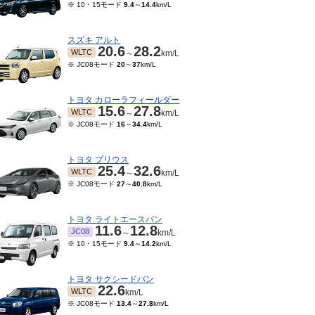
※ 10・15モード
9.4
～
14.4
km/L
スズキ アルト
20.6
28.2
WLTC
～
km/L
※ JC08モード
20
～
37
km/L
トヨタ カローラフィールダー
15.6
27.8
WLTC
～
km/L
※ JC08モード
16
～
34.4
km/L
トヨタ プリウス
25.4
32.6
WLTC
～
km/L
※ JC08モード
27
～
40.8
km/L
トヨタ ライトエースバン
11.6
12.8
JC08
～
km/L
※ 10・15モード
9.4
～
14.2
km/L
トヨタ サクシードバン
22.6
WLTC
km/L
※ JC08モード
13.4
～
27.8
km/L