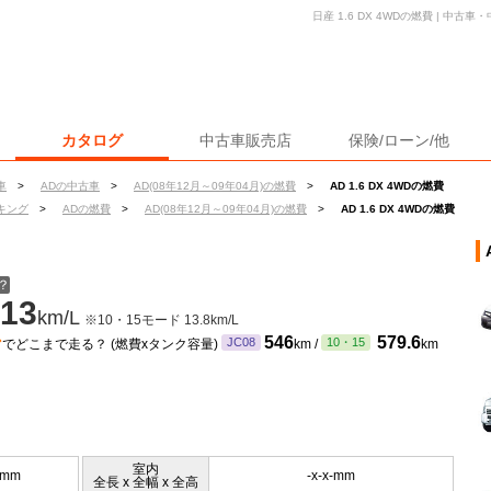
日産 1.6 DX 4WDの燃費 | 中
カタログ
中古車販売店
保険/ローン/他
車
>
ADの中古車
>
AD(08年12月～09年04月)の燃費
>
AD 1.6 DX 4WDの燃費
キング
>
ADの燃費
>
AD(08年12月～09年04月)の燃費
>
AD 1.6 DX 4WDの燃費
？
13
km/L
※10・15モード 13.8km/L
ン
546
579.6
JC08
10・15
でどこまで走る？ (燃費xタンク容量)
km /
km
室内
5mm
-x-x-mm
全長 x 全幅 x 全高