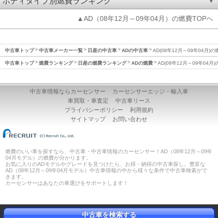
ボディタイプ別燃費ランキング
▲AD（08年12月～09年04月）の燃費TOPへ
中古車トップ
中古車メーカー一覧
日産の中古車
ADの中古車
AD(08年12月～09年04月)の
中古車トップ
燃費ランキング
日産の燃費ランキング
ADの燃費
AD(08年12月～09年04月
中古車情報ならカーセンサー
カーセンサーエッジ・輸入車
車買取・車査定
中古車リース
プライバシーポリシー
利用規約
サイトマップ
お問い合わせ
燃費のいい車を探すなら、中古車・中古車情報のカーセンサー！AD（08年12月～09年
04月モデル）の燃費が分かります。
お気に入りのADモデルやグレードを見つけたら、お得・納得の中古車探し。豊富な
AD（08年12月～09年04月モデル）中古車情報の中から様々な条件で中古車検索がで
きます。
カーセンサーはあなたの車選びをサポートします！
中古車を検索する