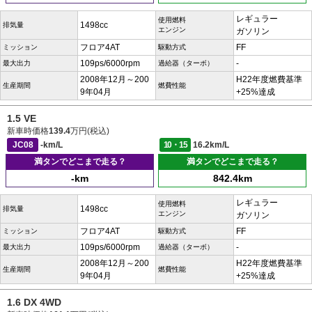
レギュラー
使用燃料
1498cc
排気量
エンジン
ガソリン
フロア4AT
FF
ミッション
駆動方式
109ps/6000rpm
-
最大出力
過給器（ターボ）
2008年12月～200
H22年度燃費基準
生産期間
燃費性能
9年04月
+25%達成
1.5 VE
新車時価格
139.4
万円(税込)
JC08
-km/L
10・15
16.2km/L
満タンでどこまで走る？
満タンでどこまで走る？
-km
842.4km
レギュラー
使用燃料
1498cc
排気量
エンジン
ガソリン
フロア4AT
FF
ミッション
駆動方式
109ps/6000rpm
-
最大出力
過給器（ターボ）
2008年12月～200
H22年度燃費基準
生産期間
燃費性能
9年04月
+25%達成
1.6 DX 4WD