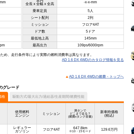
室内
5mm
-x-x-mm
全長 x 全幅 x 全高
乗車定員
5人
シート配列
2列
ミッション
フロア4AT
ドア数
5ドア
最低地上高
145mm
rpm
最高出力
109ps/6000rpm
のため、走行条件等により実際の燃料消費率は異なります。
AD 1.6 DX 4WDのカタログ情報を見る
AD 1.6 DX 4WDの燃費・トップヘ
他のグレード
価格
駆動方式/最大出力/過給器/生産期間/燃費性能
満タンで
使用燃料
新車時価格
ミッション
どこまで走る？
エンジン
(税込)
(燃費xタンク容量)
レギュラー
647.8km
フロア4AT
129.6
万円
ガソリン
※10・15モード