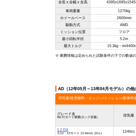
全長 x 全幅 x 全高
4395x1695x154
車両重量
1270kg
ホイールベース
2600mm
駆動方式
4WD
ミッション位置
フロア
最小回転半径
5.2m
最大トルク
15.3kg・m/4400
※ 燃費情報は定められた試験条件の下での数値
AD（12年05月～13年04月モデル）の
排気量/使用燃料・エンジン/ミッション/新車時
グレード名
排気量
WLTCモード燃費(タンク容量)
1.2 DX
1240cc
※10・15モード 15.8km/L (41L)