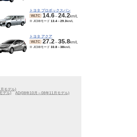
トヨタ プロボックスバン
14.6
24.2
WLTC
～
km/L
※ JC08モード
13.4
～
29.3
km/L
トヨタ アクア
27.2
35.8
WLTC
～
km/L
※ JC08モード
33.8
～
38
km/L
7月モデル)
月モデル)
AD(08年10月～08年11月モデル)