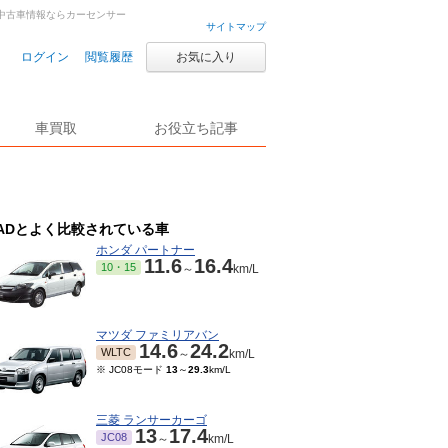
古車・中古車情報ならカーセンサー
サイトマップ
ログイン
閲覧履歴
お気に入り
車買取
お役立ち記事
ADとよく比較されている車
ホンダ パートナー
11.6
16.4
10・15
～
km/L
マツダ ファミリアバン
14.6
24.2
WLTC
～
km/L
※ JC08モード
13
～
29.3
km/L
三菱 ランサーカーゴ
13
17.4
JC08
～
km/L