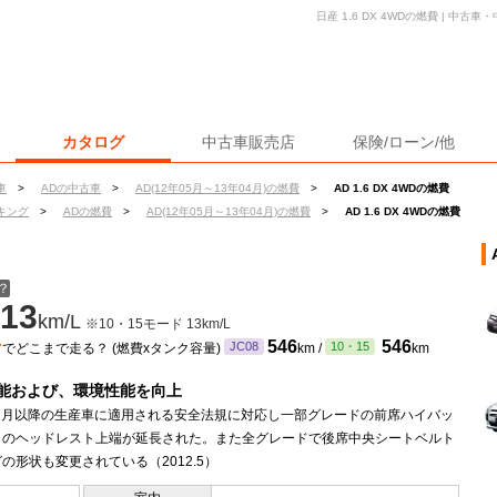
日産 1.6 DX 4WDの燃費 | 中
カタログ
中古車販売店
保険/ローン/他
車
>
ADの中古車
>
AD(12年05月～13年04月)の燃費
>
AD 1.6 DX 4WDの燃費
キング
>
ADの燃費
>
AD(12年05月～13年04月)の燃費
>
AD 1.6 DX 4WDの燃費
？
13
km/L
※10・15モード 13km/L
ン
546
546
JC08
10・15
でどこまで走る？ (燃費xタンク容量)
km /
km
能および、環境性能を向上
年7月以降の生産車に適用される安全法規に対応し一部グレードの前席ハイバッ
トのヘッドレスト上端が延長された。また全グレードで後席中央シートベルト
の形状も変更されている（2012.5）