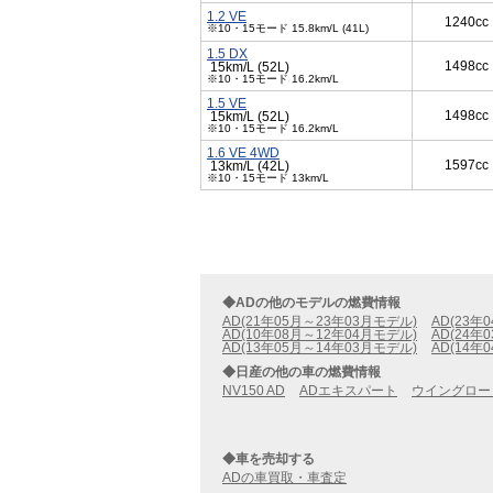
1.2 VE
1240cc
※10・15モード 15.8km/L (41L)
1.5 DX
1498cc
15km/L (52L)
※10・15モード 16.2km/L
1.5 VE
1498cc
15km/L (52L)
※10・15モード 16.2km/L
1.6 VE 4WD
1597cc
13km/L (42L)
※10・15モード 13km/L
◆ADの他のモデルの燃費情報
AD(21年05月～23年03月モデル)
AD(23年
AD(10年08月～12年04月モデル)
AD(24年
AD(13年05月～14年03月モデル)
AD(14年
◆日産の他の車の燃費情報
NV150 AD
ADエキスパート
ウイングロー
◆車を売却する
ADの車買取・車査定