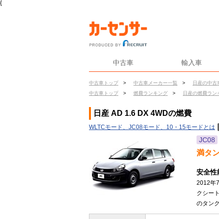
{
中古車
輸入車
中古車トップ
>
中古車メーカー一覧
>
日産の中古
中古車トップ
>
燃費ランキング
>
日産の燃費ラン
日産 AD 1.6 DX 4WDの燃費
WLTCモード、JC08モード、10・15モードとは
JC08
満タ
安全性
2012
クシー
のタング