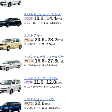
スバル レガシィツーリングワゴン
10.2
14.4
JC08
～
km/L
※ 10・15モード
9.4
～
14.4
km/L
スズキ アルト
20.6
28.2
WLTC
～
km/L
※ JC08モード
20
～
37
km/L
トヨタ カローラフィールダー
15.6
27.8
WLTC
～
km/L
※ JC08モード
16
～
34.4
km/L
トヨタ ライトエースバン
11.6
12.8
JC08
～
km/L
※ 10・15モード
9.4
～
14.2
km/L
トヨタ サクシードバン
22.6
WLTC
km/L
※ JC08モード
13.4
～
27.8
km/L