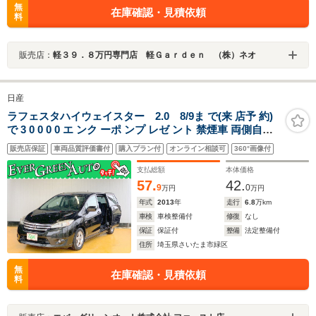
無
在庫確認・見積依頼
料
販売店：
軽３９．８万円専門店 軽Ｇａｒｄｅｎ （株）ネオ
日産
ラフェスタハイウェイスター 2.0 8/9ま で(来 店予 約)
で 3 0 0 0 0 エ ンク ーポ ンプ レゼ ント 禁煙車 両側自動
ドア バックカメラ 純正SDナビ ETC CD DVD Bluetooth
販売店保証
車両品質評価書付
購入プラン付
オンライン相談可
360°画像付
フルセグ MTモード付きAT I-STOP 横滑り防止装置
支払総額
本体価格
57.
42.
9
0
万円
万円
年式
2013
年
走行
6.8
万km
車検
車検整備付
修復
なし
保証
保証付
整備
法定整備付
住所
埼玉県さいたま市緑区
無
在庫確認・見積依頼
料