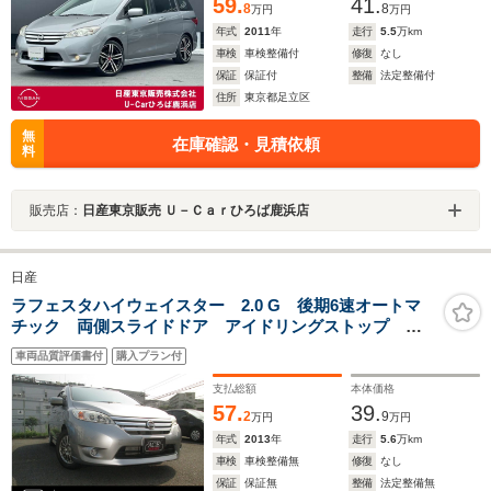
59.
41.
8
8
万円
万円
年式
2011
年
走行
5.5
万km
車検
車検整備付
修復
なし
保証
保証付
整備
法定整備付
住所
東京都足立区
無
在庫確認・見積依頼
料
販売店：
日産東京販売 Ｕ－Ｃａｒひろば鹿浜店
日産
ラフェスタハイウェイスター 2.0 G 後期6速オートマ
チック 両側スライドドア アイドリングストップ ナ
ビゲーションETCフルセグテレビBカメラ 社外15アル
車両品質評価書付
購入プラン付
ミ ディーラー整備記録簿25枚 車検令和10年8月
支払総額
本体価格
57.
39.
2
9
万円
万円
年式
2013
年
走行
5.6
万km
車検
車検整備無
修復
なし
保証
保証無
整備
法定整備無