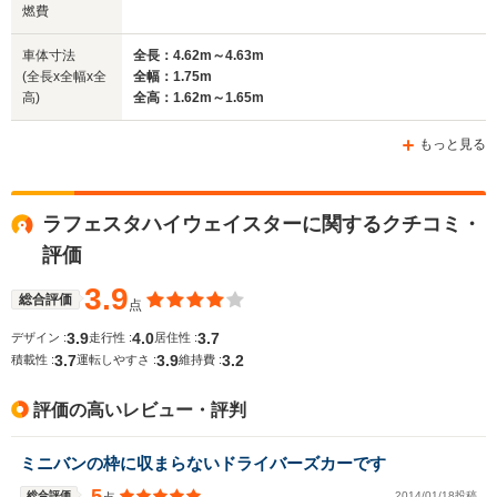
燃費
車体寸法
全長：4.62m～4.63m
(全長x全幅x全
全幅：1.75m
高)
全高：1.62m～1.65m
もっと見る
ラフェスタハイウェイスターに関するクチコミ・
評価
3.9
総合評価
点
3.9
4.0
3.7
デザイン :
走行性 :
居住性 :
3.7
3.9
3.2
積載性 :
運転しやすさ :
維持費 :
評価の高いレビュー・評判
ミニバンの枠に収まらないドライバーズカーです
5
総合評価
2014/01/18投稿