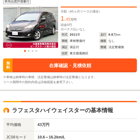
4.59m
4.5m～4.58m
4.
車両品質評価書付
月額（
60
ヵ月リースの場合）
1.
45
万円
ホイールベース
ホイールベース
ホイー
頭金
0
円
-m
-m
ボーナス払いなし
年式
2011
年
走行
8.8
万km
車検
車検整備付
修復
なし
保証
保証付
整備
法定整備無
住所
東京都葛飾区
WLTCモード
-
-
-
無
在庫確認・見積依頼
燃費
料
※車検は納車時の車検、法定整備は納車時の法定整備となります。
リース期間中の契約内容は詳細画面を参照下さい。
排気量
1997～1998cc
1997cc
1997～22
駆動方式
FF、4WD
FF、4WD
FF、4WD
ラフェスタハイウェイスターの基本情報
平均価格
43万円
JC08モード
10.6～16.2km/L