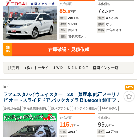
ミ
支払総額
本体価格
85.
72.
6
3
万円
万円
年式
2011
年
走行
4.5
万km
車検
'26/10
修復
なし
保証
保証付
整備
法定整備付
住所
岩手県滝沢市
無
在庫確認・見積依頼
料
販売店：
（株）トーサイ ４ＷＤ ＳＥＬＥＣＴ 盛岡インター店
日産
NEW
ラフェスタハイウェイスター 2.0 禁煙車 純正メモリナ
ビ オートスライドドア バックカメラ Bluetooth 純正フル
エアロ 純正15インチアルミホイール ETC インテリジェン
販売店保証
車両品質評価書付
購入プラン付
オンライン相談可
360°画像付
トキー 横滑り防止装置 CD アイドリングストップ
支払総額
本体価格
115.
99.
9
0
万円
万円
年式
2018
年
走行
1.3
万km