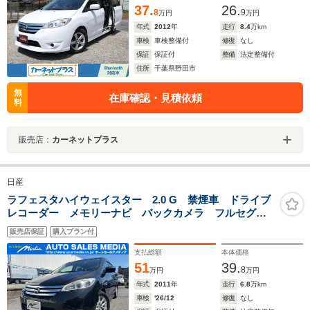
37.
26.
8
9
万円
万円
年式
2012
年
走行
8.4
万km
車検
車検整備付
修復
なし
保証
保証付
整備
法定整備付
住所
千葉県野田市
無
在庫確認・見積依頼
料
販売店：
カーネットプラス
日産
ラフェスタハイウェイスター 2.0 G 禁煙車 ドライブ
レコーダー メモリーナビ バックカメラ フルセグ
Bluetooth接続 DVD CD パワースライドドア
販売店保証
購入プラン付
ETC インテリキー 横滑り防止装置 純正16インチ
AW タイミングチェーン
支払総額
本体価格
51
39.
8
万円
万円
年式
2011
年
走行
6.8
万km
車検
'26/12
修復
なし