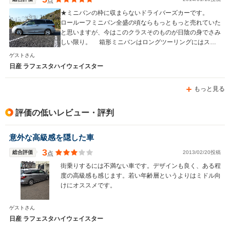
点
★ミニバンの枠に収まらないドライバーズカーです。
ロールーフミニバン全盛の頃ならもっともっと売れていた
と思いますが、今はこのクラスそのものが日陰の身でさみ
しい限り。 箱形ミニバンはロングツーリングにはスト
レスが溜まるし家族も酔ってしまう、たまにはスポーティ
ゲストさん
な走りを楽しみたい、そんな方にベストマッチな１台だと
日産 ラフェスタハイウェイスター
思います。
もっと見る
評価の低いレビュー・評判
意外な高級感を隠した車
3
総合評価
2013/02/20投稿
点
街乗りするには不満ない車です。デザインも良く、ある程
度の高級感も感じます。若い年齢層というよりはミドル向
けにオススメです。
ゲストさん
日産 ラフェスタハイウェイスター