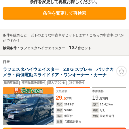
条件を変更して再度お探しください。
条件を変更して再検索
条件を緩めると、以下のような中古車がヒットします！こちらの中古車はいか
がですか？
137
検索条件：ラフェスタハイウェイスター
台ヒット
日産
ラフェスタハイウェイスター 2.0 G スプレモ バックカ
メラ・両側電動スライドドア・ワンオーナー・カーナ
ビ・Bluetooth・フルセグTV・CD/DVD再生・下取直売・
販売店保証
車両品質評価書付
購入プラン付
360°画像付
アイドリングストップ・3列シート・ベンチシート・ルー
ムクリーニング!
支払総額
本体価格
29.
19.
5
8
万円
万円
年式
2013
年
走行
10.4
万km
車検
'28/03
修復
なし
保証
保証付
整備
法定整備付
住所
兵庫県姫路市