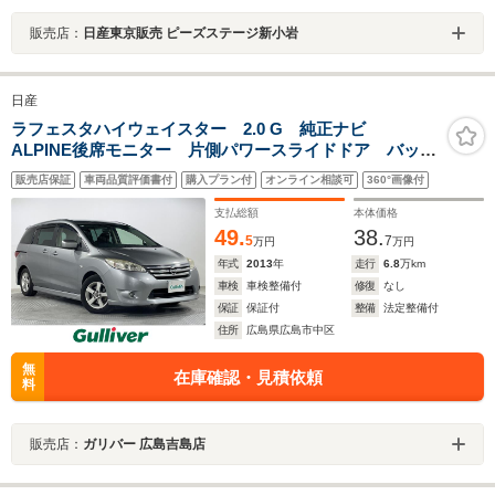
販売店：
日産東京販売 ピーズステージ新小岩
日産
ラフェスタハイウェイスター 2.0 G 純正ナビ
ALPINE後席モニター 片側パワースライドドア バック
カメラ ETC フルセグ スマートキー オートライ
販売店保証
車両品質評価書付
購入プラン付
オンライン相談可
360°画像付
ト 横滑り防止 フォグ Bluetooth アイドリングスト
ップ 純正フロアマット
支払総額
本体価格
49.
38.
5
7
万円
万円
年式
2013
年
走行
6.8
万km
車検
車検整備付
修復
なし
保証
保証付
整備
法定整備付
住所
広島県広島市中区
無
在庫確認・見積依頼
料
販売店：
ガリバー 広島吉島店