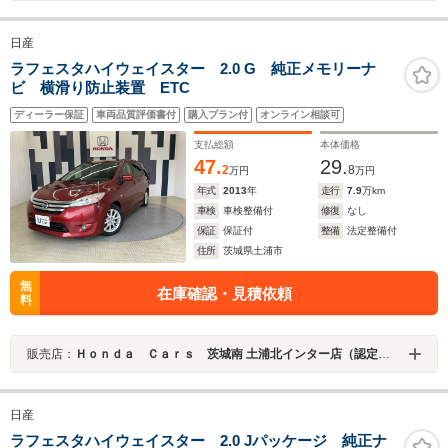
日産
ラフェスタハイウェイスター 2.0 G 純正メモリーナ
ビ 横滑り防止装置 ETC
ディーラー保証
車両品質評価書付
購入プラン付
オンライン相談可
支払総額
本体価格
47.
29.
2
8
万円
万円
年式
2013
年
走行
7.9
万km
車検
車検整備付
修復
なし
保証
保証付
整備
法定整備付
住所
茨城県土浦市
無
在庫確認・見積依頼
料
販売店：
Ｈｏｎｄａ Ｃａｒｓ 茨城南 土浦北インター店（認定中古車取扱店）
日産
ラフェスタハイウェイスター 2.0 Jパッケージ 純正ナ