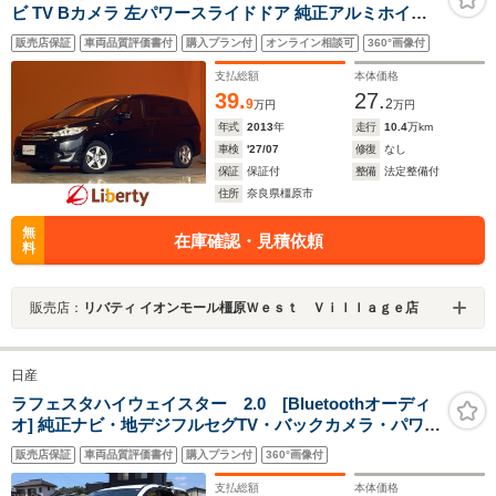
ビ TV Bカメラ 左パワースライドドア 純正アルミホイー
ル
販売店保証
車両品質評価書付
購入プラン付
オンライン相談可
360°画像付
支払総額
本体価格
39.
27.
9
2
万円
万円
年式
2013
年
走行
10.4
万km
車検
'27/07
修復
なし
保証
保証付
整備
法定整備付
住所
奈良県橿原市
無
在庫確認・見積依頼
料
販売店：
リバティ イオンモール橿原Ｗｅｓｔ Ｖｉｌｌａｇｅ店
日産
ラフェスタハイウェイスター 2.0 [Bluetoothオーディ
オ] 純正ナビ・地デジフルセグTV・バックカメラ・パワー
スライドドア・LEDヘッドライト・ETC・ドライブレコ
販売店保証
車両品質評価書付
購入プラン付
360°画像付
ーダー・スマートキー・アイドリングストップ・ISOFIX
対応車
支払総額
本体価格