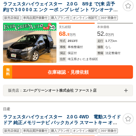
ラフェスタハイウェイスター 2.0 G 8/9ま で(来 店予
約)で 3 0 0 0 0 エ ンク ーポ ンプ レゼ ント ワンオーナー
禁煙車 純正SDナビ フリップダウンモニター バックカメ
販売店保証
車両品質評価書付
購入プラン付
オンライン相談可
360°画像付
ラ 自動ドア Bluetooth インテリキー 横滑り防止装置 MT
モード付AT
支払総額
本体価格
68.
52.
9
0
万円
万円
年式
2013
年
走行
1.7
万km
車検
車検整備付
修復
なし
保証
保証付
整備
法定整備付
住所
埼玉県さいたま市緑区
無
在庫確認・見積依頼
料
販売店：
エバーグリーンオート株式会社 ファースト店
日産
ラフェスタハイウェイスター 2.0 G 4WD 電動スライド
ドア 純正メモリーナビ バックカメラ スマートキー オー
トライト オートエアコン フォグライト Bluetooth ドライ
販売店保証
車両品質評価書付
購入プラン付
オンライン相談可
360°画像付
ブレコーダー 純正革巻きステアリング 純正16インチアル