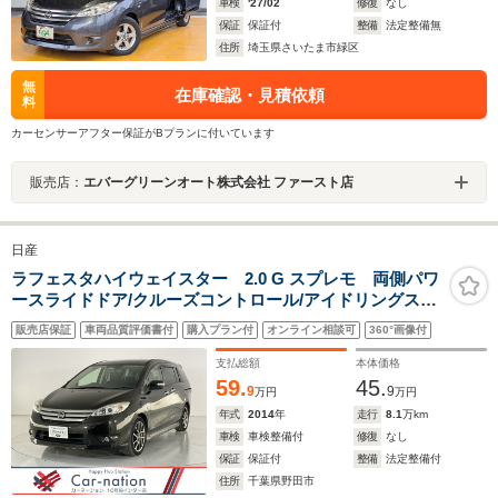
車検
'27/02
修復
なし
保証
保証付
整備
法定整備無
住所
埼玉県さいたま市緑区
無
在庫確認・見積依頼
料
カーセンサーアフター保証がBプランに付いています
販売店：
エバーグリーンオート株式会社 ファースト店
日産
ラフェスタハイウェイスター 2.0 G スプレモ 両側パワ
ースライドドア/クルーズコントロール/アイドリングスト
ップ/オートライト/フォグランプ/革巻きステアリング/オ
販売店保証
車両品質評価書付
購入プラン付
オンライン相談可
360°画像付
ートエアコン/ハーフレザーシート/純正ナビ(CD・DVD・
地デジ・Bluetooth)/ドラレコ/Bカメラ
支払総額
本体価格
59.
45.
9
9
万円
万円
年式
2014
年
走行
8.1
万km
車検
車検整備付
修復
なし
保証
保証付
整備
法定整備付
住所
千葉県野田市