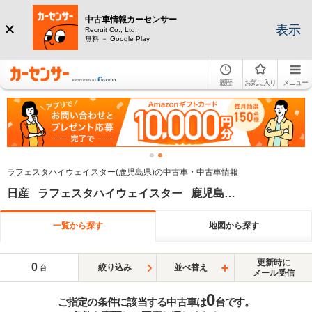
中古車情報カーセンサー
表示
Recruit Co., Ltd.
無料 － Google Play
履歴
お気に入り
メニュー
ラフェスタハイウェイスター(鹿児島県)の中古車・中古車情報
日産 ラフェスタハイウェイスター 鹿児島県
一覧から探す
地図から探す
更新時に
0
絞り込み
並べ替え
台
メール受信
0
ご指定の条件に該当する中古車は
台です。