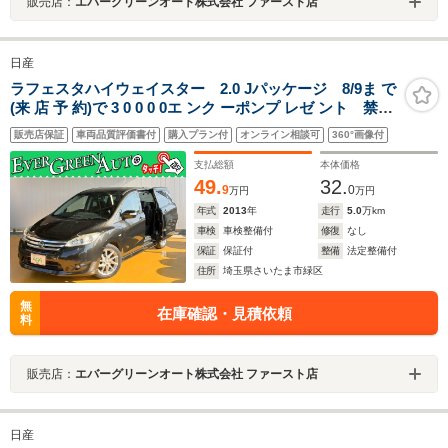
販売店：
エバーグリーンオート株式会社 ファースト店
日産
ラフェスタハイウェイスター 2.0 Jパッケージ 8/9ま で
(来 店 予 約)で 3 0 0 0 0エ ンク ーポンプ レゼ ント 禁煙
車 両側パワースライドドア 社外メモリナビ フリップダウ
販売店保証
車両品質評価書付
購入プラン付
オンライン相談可
360°画像付
ンモニター HIDヘッドライト Bluetooth バックカメラ
ETC
支払総額
本体価格
49.
32.
9
0
万円
万円
年式
2013
年
走行
5.0
万km
車検
車検整備付
修復
なし
保証
保証付
整備
法定整備付
住所
埼玉県さいたま市緑区
無
在庫確認・見積依頼
料
販売店：
エバーグリーンオート株式会社 ファースト店
日産