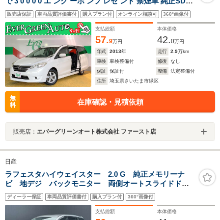
で 3 0 0 0 0 エ ンク ーポ ンプ レゼ ント 禁煙車 純正SDナ
ビ バックカメラ インテリキー フリップダウンモニター
販売店保証
車両品質評価書付
購入プラン付
オンライン相談可
360°画像付
オートスライドドア Bluetooth 純正15インチアルミホイ
ール TV
支払総額
本体価格
57.
42.
9
0
万円
万円
年式
2013
年
走行
2.9
万km
車検
車検整備付
修復
なし
保証
保証付
整備
法定整備付
住所
埼玉県さいたま市緑区
無
在庫確認・見積依頼
料
販売店：
エバーグリーンオート株式会社 ファースト店
日産
ラフェスタハイウェイスター 2.0 G 純正メモリーナ
ビ 地デジ バックモニター 両側オートスライドド
ア キセノンヘッドライト アルミホイール オートエ
ディーラー保証
車両品質評価書付
購入プラン付
360°画像付
アコン プライバシーガラス プラスチックバイザー
EТC インテリキー フォグランプ
支払総額
本体価格