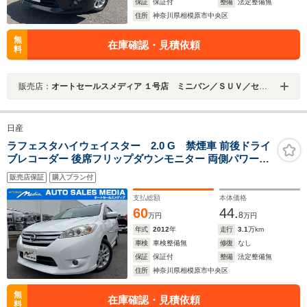
保証
保証付
整備
法定整備無
住所
神奈川県相模原市中央区
無
在庫確認・見積依頼
料
販売店：
オートセールスメディア １号店 ミニバン／ＳＵＶ／セダン専門店
日産
ラフェスタハイウェイスター 2.0 G 禁煙車 前後ドライ
ブレコーダー 後席フリップダウンモニター 両側パワース
ライドドア SDナビ バックカメラ フルセグ Bluetooth接
販売店保証
購入プラン付
続 DVD HID ETC レザー調シートカバー MTモード
支払総額
本体価格
60
44.
8
万円
万円
年式
2012
年
走行
3.1
万km
車検
車検整備無
修復
なし
保証
保証付
整備
法定整備無
住所
神奈川県相模原市中央区
無
在庫確認・見積依頼
料