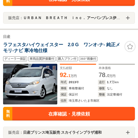
料
販売店：
ＵＲＢＡＮ ＢＲＥＡＴＨ ｉｎｃ． アーバンブレス伊丹店
日産
ラフェスタハイウェイスター 2.0 G ワンオ-ナ- 純正メ
モリ-ナビ 寒冷地仕様
ディーラー保証
車両品質評価書付
購入プラン付
360°画像付
支払総額
本体価格
92.
78.
1
0
万円
万円
年式
2013
年
走行
1.7
万km
車検
車検整備付
修復
なし
保証
保証付
整備
法定整備付
住所
埼玉県さいたま市南区
無
在庫確認・見積依頼
料
販売店：
日産プリンス埼玉販売 スカイラインプラザ浦和