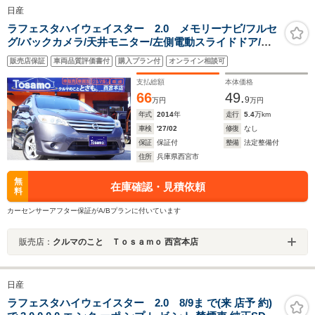
日産
ラフェスタハイウェイスター 2.0 メモリーナビ/フルセ
グ/バックカメラ/天井モニター/左側電動スライドドア/ス
マートキー/ETC/純正アルミホイール/3列シート/7人乗り
販売店保証
車両品質評価書付
購入プラン付
オンライン相談可
支払総額
本体価格
66
49.
9
万円
万円
年式
2014
年
走行
5.4
万km
車検
'27/02
修復
なし
保証
保証付
整備
法定整備付
住所
兵庫県西宮市
無
在庫確認・見積依頼
料
カーセンサーアフター保証がA/Bプランに付いています
販売店：
クルマのこと Ｔｏｓａｍｏ 西宮本店
日産
ラフェスタハイウェイスター 2.0 8/9ま で(来 店予 約)