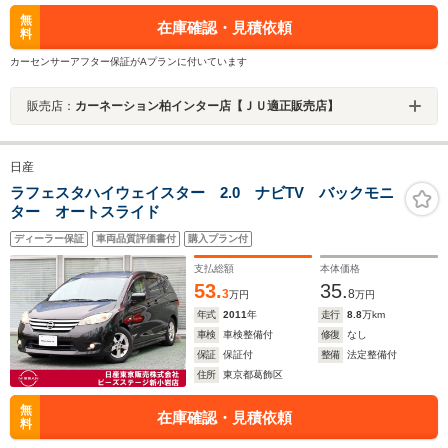
無
在庫確認・見積依頼
料
カーセンサーアフター保証がAプランに付いています
販売店：
カーネーション柏インター店【ＪＵ適正販売店】
日産
ラフェスタハイウェイスター 2.0 ナビTV バックモニ
ター オートスライド
ディーラー保証
車両品質評価書付
購入プラン付
支払総額
本体価格
53.
35.
3
8
万円
万円
年式
2011
年
走行
8.8
万km
車検
車検整備付
修復
なし
保証
保証付
整備
法定整備付
住所
東京都葛飾区
無
在庫確認・見積依頼
料