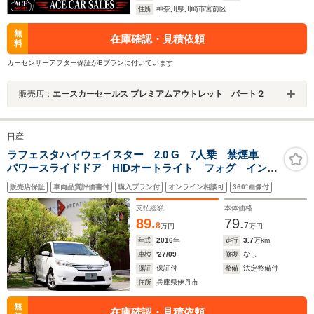
住所
神奈川県川崎市宮前区
無
在庫確認・見積依頼
料
カーセンサーアフター保証がBプランに付いています
販売店：
エースカーセールス プレミアムアウトレット パート２
日産
ラフェスタハイウェイスター 2.0 G 7人乗 禁煙車
パワースライドドア HIDオートライト フォグ インテ
リキー 純正15AW ETC 革巻きハンドル ステアスイ
販売店保証
車両品質評価書付
購入プラン付
オンライン相談可
360°画像付
ッチ プライバシーガラス ドアバイザー CDオーディ
オ アイドリングストップ
支払総額
本体価格
89.
79.
8
7
万円
万円
年式
2016
年
走行
3.7
万km
車検
'27/09
修復
なし
保証
保証付
整備
法定整備付
住所
兵庫県伊丹市
無
在庫確認・見積依頼