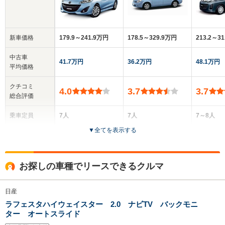
新車価格
179.9～241.9万円
178.5～329.9万円
213.2～3
中古車
41.7万円
36.2万円
48.1万円
平均価格
クチコミ
4.0
3.7
3.7
総合評価
乗車定員
7人
7人
7～8人
▼
全てを表示する
ドア数
5ドア
5ドア
5ドア
全高
全高
全高
お探しの車種でリースできるクルマ
1.62m～1.65m
1.6m～1.67m
1.84m
日産
ラフェスタハイウェイスター 2.0 ナビTV バックモニ
全幅
全幅
全
サイズ
ター オートスライド
1.75m
1.7m
1.
全長
全長
(全長x全幅x全高)