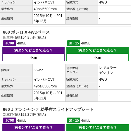
インパネCVT
4WD
ミッション
駆動方式
49ps/6500rpm
-
最大出力
過給器（ターボ）
2015年10月～201
-
生産期間
燃費性能
6年12月
660 ボレロ X 4WDベース
新車時価格
154.8
万円(税込)
JC08
-km/L
10・15
-km/L
満タンでどこまで走る？
満タンでどこまで走る？
-km
-km
レギュラー
使用燃料
659cc
排気量
エンジン
ガソリン
インパネCVT
4WD
ミッション
駆動方式
49ps/6500rpm
-
最大出力
過給器（ターボ）
2015年10月～201
-
生産期間
燃費性能
6年12月
660 J アンシャンテ 助手席スライドアップシート
新車時価格
152.3
万円(税込)
JC08
-km/L
10・15
-km/L
満タンでどこまで走る？
満タンでどこまで走る？