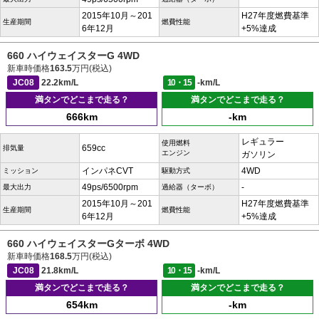
2015年10月～201
H27年度燃費基準
生産期間
燃費性能
6年12月
+5%達成
660 ハイウェイスターG 4WD
新車時価格
163.5
万円(税込)
JC08
22.2km/L
10・15
-km/L
満タンでどこまで走る？
満タンでどこまで走る？
666km
-km
レギュラー
使用燃料
659cc
排気量
エンジン
ガソリン
インパネCVT
4WD
ミッション
駆動方式
49ps/6500rpm
-
最大出力
過給器（ターボ）
2015年10月～201
H27年度燃費基準
生産期間
燃費性能
6年12月
+5%達成
660 ハイウェイスターGターボ 4WD
新車時価格
168.5
万円(税込)
JC08
21.8km/L
10・15
-km/L
満タンでどこまで走る？
満タンでどこまで走る？
654km
-km