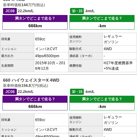
新車時価格
144
万円(税込)
JC08
22.2km/L
10・15
-km/L
満タンでどこまで走る？
満タンでどこまで走る？
666km
-km
レギュラー
使用燃料
659cc
排気量
エンジン
ガソリン
インパネCVT
4WD
ミッション
駆動方式
49ps/6500rpm
-
最大出力
過給器（ターボ）
2015年10月～201
H27年度燃費基準
生産期間
燃費性能
6年12月
+5%達成
660 ハイウェイスターX 4WD
新車時価格
156.8
万円(税込)
JC08
22.2km/L
10・15
-km/L
満タンでどこまで走る？
満タンでどこまで走る？
666km
-km
レギュラー
使用燃料
659cc
排気量
エンジン
ガソリン
インパネCVT
4WD
ミッション
駆動方式
49ps/6500rpm
-
最大出力
過給器（ターボ）