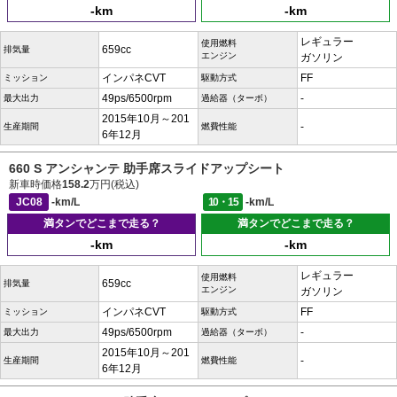
-km
-km
レギュラー
使用燃料
659cc
排気量
エンジン
ガソリン
インパネCVT
FF
ミッション
駆動方式
49ps/6500rpm
-
最大出力
過給器（ターボ）
2015年10月～201
-
生産期間
燃費性能
6年12月
660 S アンシャンテ 助手席スライドアップシート
新車時価格
158.2
万円(税込)
JC08
-km/L
10・15
-km/L
満タンでどこまで走る？
満タンでどこまで走る？
-km
-km
レギュラー
使用燃料
659cc
排気量
エンジン
ガソリン
インパネCVT
FF
ミッション
駆動方式
49ps/6500rpm
-
最大出力
過給器（ターボ）
2015年10月～201
-
生産期間
燃費性能
6年12月