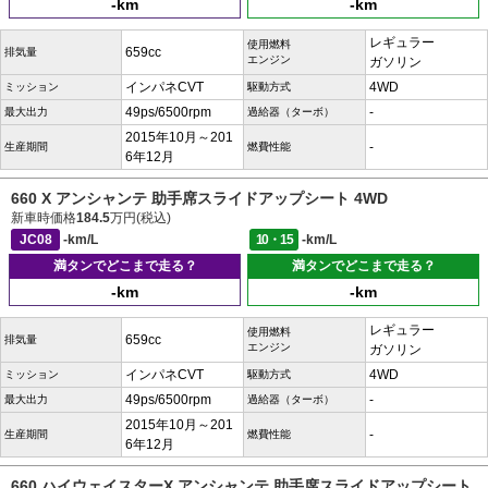
-km
-km
レギュラー
使用燃料
659cc
排気量
エンジン
ガソリン
インパネCVT
4WD
ミッション
駆動方式
49ps/6500rpm
-
最大出力
過給器（ターボ）
2015年10月～201
-
生産期間
燃費性能
6年12月
660 X アンシャンテ 助手席スライドアップシート 4WD
新車時価格
184.5
万円(税込)
JC08
-km/L
10・15
-km/L
満タンでどこまで走る？
満タンでどこまで走る？
-km
-km
レギュラー
使用燃料
659cc
排気量
エンジン
ガソリン
インパネCVT
4WD
ミッション
駆動方式
49ps/6500rpm
-
最大出力
過給器（ターボ）
2015年10月～201
-
生産期間
燃費性能
6年12月
660 ハイウェイスターX アンシャンテ 助手席スライドアップシート