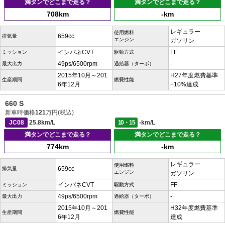
満タンでどこまで走る？
満タンでどこまで走る？
708km
-km
レギュラー
使用燃料
659cc
排気量
エンジン
ガソリン
インパネCVT
FF
ミッション
駆動方式
49ps/6500rpm
-
最大出力
過給器（ターボ）
2015年10月～201
H27年度燃費基準
生産期間
燃費性能
6年12月
+10%達成
660 S
新車時価格
121
万円(税込)
JC08
25.8km/L
10・15
-km/L
満タンでどこまで走る？
満タンでどこまで走る？
774km
-km
レギュラー
使用燃料
659cc
排気量
エンジン
ガソリン
インパネCVT
FF
ミッション
駆動方式
49ps/6500rpm
-
最大出力
過給器（ターボ）
2015年10月～201
H32年度燃費基準
生産期間
燃費性能
6年12月
達成