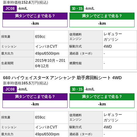
新車時価格
152.6
万円(税込)
JC08
-km/L
10・15
-km/L
満タンでどこまで走る？
満タンでどこまで走る？
-km
-km
レギュラー
使用燃料
659cc
排気量
エンジン
ガソリン
インパネCVT
4WD
ミッション
駆動方式
49ps/6500rpm
-
最大出力
過給器（ターボ）
2015年10月～201
-
生産期間
燃費性能
6年12月
660 ハイウェイスターX アンシャンテ 助手席回転シート 4WD
新車時価格
165.5
万円(税込)
JC08
-km/L
10・15
-km/L
満タンでどこまで走る？
満タンでどこまで走る？
-km
-km
レギュラー
使用燃料
659cc
排気量
エンジン
ガソリン
インパネCVT
4WD
ミッション
駆動方式
49ps/6500rpm
-
最大出力
過給器（ターボ）