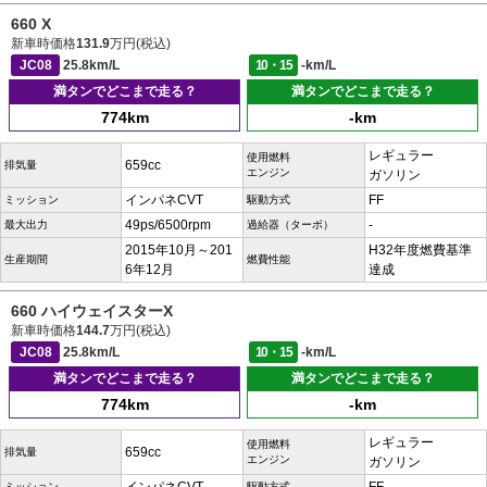
660 X
新車時価格
131.9
万円(税込)
JC08
25.8km/L
10・15
-km/L
満タンでどこまで走る？
満タンでどこまで走る？
774km
-km
レギュラー
使用燃料
659cc
排気量
エンジン
ガソリン
インパネCVT
FF
ミッション
駆動方式
49ps/6500rpm
-
最大出力
過給器（ターボ）
2015年10月～201
H32年度燃費基準
生産期間
燃費性能
6年12月
達成
660 ハイウェイスターX
新車時価格
144.7
万円(税込)
JC08
25.8km/L
10・15
-km/L
満タンでどこまで走る？
満タンでどこまで走る？
774km
-km
レギュラー
使用燃料
659cc
排気量
エンジン
ガソリン
ミッション
駆動方式