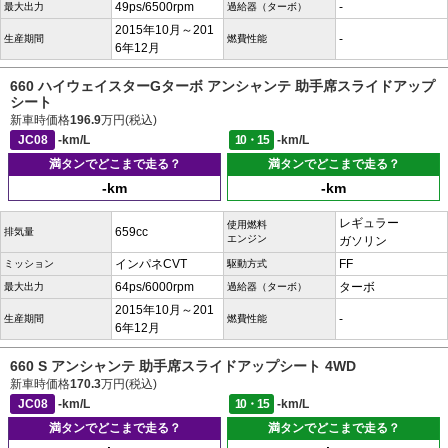
49ps/6500rpm
-
最大出力
過給器（ターボ）
2015年10月～201
-
生産期間
燃費性能
6年12月
660 ハイウェイスターGターボ アンシャンテ 助手席スライドアップ
シート
新車時価格
196.9
万円(税込)
JC08
-km/L
10・15
-km/L
満タンでどこまで走る？
満タンでどこまで走る？
-km
-km
レギュラー
使用燃料
659cc
排気量
エンジン
ガソリン
インパネCVT
FF
ミッション
駆動方式
64ps/6000rpm
ターボ
最大出力
過給器（ターボ）
2015年10月～201
-
生産期間
燃費性能
6年12月
660 S アンシャンテ 助手席スライドアップシート 4WD
新車時価格
170.3
万円(税込)
JC08
-km/L
10・15
-km/L
満タンでどこまで走る？
満タンでどこまで走る？