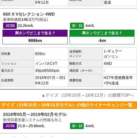
6年12月
達成
660 X Vセレクション 4WD
新車時価格
148.3
万円(税込)
JC08
22.2km/L
10・15
-km/L
満タンでどこまで走る？
満タンでどこまで走る？
666km
-km
レギュラー
使用燃料
659cc
排気量
エンジン
ガソリン
インパネCVT
4WD
ミッション
駆動方式
49ps/6500rpm
-
最大出力
過給器（ターボ）
2016年07月～201
H27年度燃費基準
生産期間
燃費性能
6年12月
+5%達成
▲デイズ（15年10月～16年12月）の燃費TOPへ
デイズ（15年10月～16年12月モデル）の他のマイナーチェンジ一覧
2018年05月～2019年02月モデル
衝突回避支援システムの性能を向上
JC08
21.8～25.8km/L
10・15
-km/L