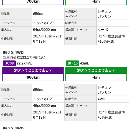
708km
-km
レギュラー
使用燃料
659cc
排気量
エンジン
ガソリン
インパネCVT
FF
ミッション
駆動方式
64ps/6000rpm
ターボ
最大出力
過給器（ターボ）
2015年10月～201
H27年度燃費基準
生産期間
燃費性能
6年12月
+10%達成
660 S 4WD
新車時価格
133.1
万円(税込)
JC08
22.2km/L
10・15
-km/L
満タンでどこまで走る？
満タンでどこまで走る？
666km
-km
レギュラー
使用燃料
659cc
排気量
エンジン
ガソリン
インパネCVT
4WD
ミッション
駆動方式
49ps/6500rpm
-
最大出力
過給器（ターボ）
2015年10月～201
H27年度燃費基準
生産期間
燃費性能
6年12月
+5%達成
660 X 4WD