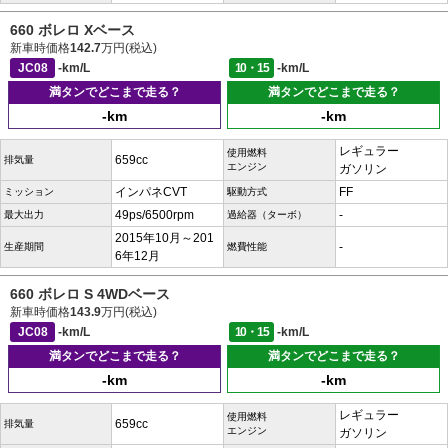
660 ボレロ Xベース
新車時価格
142.7
万円(税込)
JC08
-km/L
10・15
-km/L
満タンでどこまで走る？
満タンでどこまで走る？
-km
-km
レギュラー
使用燃料
659cc
排気量
エンジン
ガソリン
インパネCVT
FF
ミッション
駆動方式
49ps/6500rpm
-
最大出力
過給器（ターボ）
2015年10月～201
-
生産期間
燃費性能
6年12月
660 ボレロ S 4WDベース
新車時価格
143.9
万円(税込)
JC08
-km/L
10・15
-km/L
満タンでどこまで走る？
満タンでどこまで走る？
-km
-km
レギュラー
使用燃料
659cc
排気量
エンジン
ガソリン