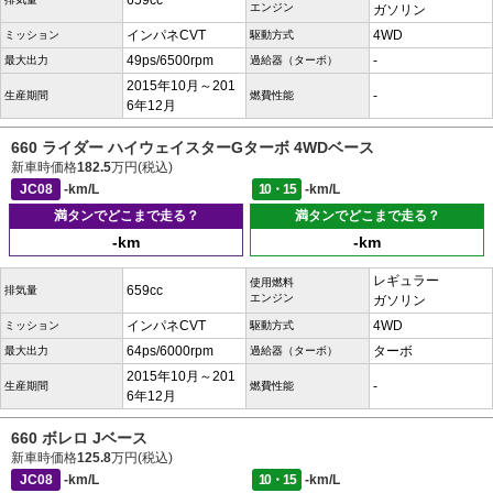
659cc
エンジン
ガソリン
インパネCVT
4WD
ミッション
駆動方式
49ps/6500rpm
-
最大出力
過給器（ターボ）
2015年10月～201
-
生産期間
燃費性能
6年12月
660 ライダー ハイウェイスターGターボ 4WDベース
新車時価格
182.5
万円(税込)
JC08
-km/L
10・15
-km/L
満タンでどこまで走る？
満タンでどこまで走る？
-km
-km
レギュラー
使用燃料
659cc
排気量
エンジン
ガソリン
インパネCVT
4WD
ミッション
駆動方式
64ps/6000rpm
ターボ
最大出力
過給器（ターボ）
2015年10月～201
-
生産期間
燃費性能
6年12月
660 ボレロ Jベース
新車時価格
125.8
万円(税込)
JC08
-km/L
10・15
-km/L