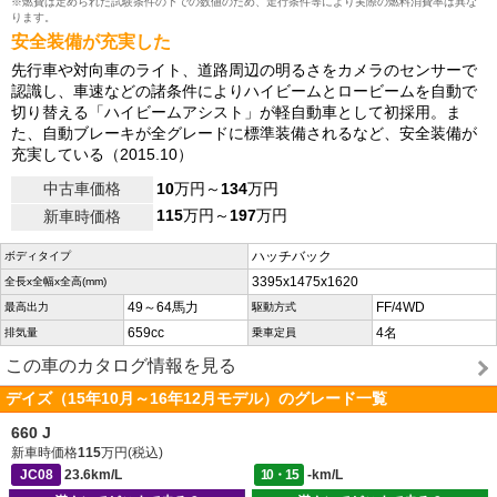
※燃費は定められた試験条件の下での数値のため、走行条件等により実際の燃料消費率は異な
ります。
安全装備が充実した
先行車や対向車のライト、道路周辺の明るさをカメラのセンサーで
認識し、車速などの諸条件によりハイビームとロービームを自動で
切り替える「ハイビームアシスト」が軽自動車として初採用。ま
た、自動ブレーキが全グレードに標準装備されるなど、安全装備が
充実している（2015.10）
中古車価格
10
万円～
134
万円
115
万円～
197
万円
新車時価格
ハッチバック
ボディタイプ
3395x1475x1620
全長x全幅x全高(mm)
49～64馬力
FF/4WD
最高出力
駆動方式
659cc
4名
排気量
乗車定員
この車のカタログ情報を見る
デイズ（15年10月～16年12月モデル）のグレード一覧
660 J
新車時価格
115
万円(税込)
JC08
23.6km/L
10・15
-km/L