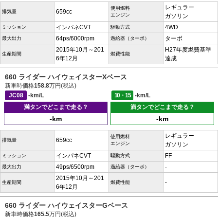
レギュラー
使用燃料
659cc
排気量
エンジン
ガソリン
インパネCVT
4WD
ミッション
駆動方式
64ps/6000rpm
ターボ
最大出力
過給器（ターボ）
2015年10月～201
H27年度燃費基準
生産期間
燃費性能
6年12月
達成
660 ライダー ハイウェイスターXベース
新車時価格
158.8
万円(税込)
JC08
-km/L
10・15
-km/L
満タンでどこまで走る？
満タンでどこまで走る？
-km
-km
レギュラー
使用燃料
659cc
排気量
エンジン
ガソリン
インパネCVT
FF
ミッション
駆動方式
49ps/6500rpm
-
最大出力
過給器（ターボ）
2015年10月～201
-
生産期間
燃費性能
6年12月
660 ライダー ハイウェイスターGベース
新車時価格
165.5
万円(税込)