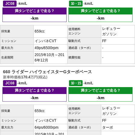
JC08
-km/L
10・15
-km/L
満タンでどこまで走る？
満タンでどこまで走る？
-km
-km
レギュラー
使用燃料
659cc
排気量
エンジン
ガソリン
インパネCVT
FF
ミッション
駆動方式
49ps/6500rpm
-
最大出力
過給器（ターボ）
2015年10月～201
-
生産期間
燃費性能
6年12月
660 ライダー ハイウェイスターGターボベース
新車時価格
170.4
万円(税込)
JC08
-km/L
10・15
-km/L
満タンでどこまで走る？
満タンでどこまで走る？
-km
-km
レギュラー
使用燃料
659cc
排気量
エンジン
ガソリン
インパネCVT
FF
ミッション
駆動方式
64ps/6000rpm
ターボ
最大出力
過給器（ターボ）
2015年10月～201