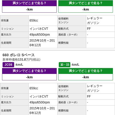
満タンでどこまで走る？
満タンでどこまで走る？
-km
-km
レギュラー
使用燃料
659cc
排気量
エンジン
ガソリン
インパネCVT
FF
ミッション
駆動方式
49ps/6500rpm
-
最大出力
過給器（ターボ）
2015年10月～201
-
生産期間
燃費性能
6年12月
660 ボレロ Sベース
新車時価格
131.8
万円(税込)
JC08
-km/L
10・15
-km/L
満タンでどこまで走る？
満タンでどこまで走る？
-km
-km
レギュラー
使用燃料
659cc
排気量
エンジン
ガソリン
インパネCVT
FF
ミッション
駆動方式
49ps/6500rpm
-
最大出力
過給器（ターボ）
2015年10月～201
-
生産期間
燃費性能
6年12月