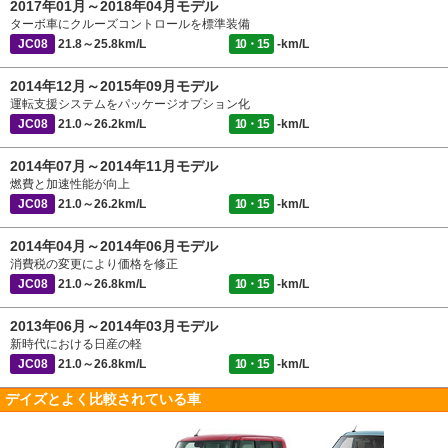
2017年01月～2018年04月モデル
ターボ車にクルーズコントロールを標準装備
JC08
21.8～25.8km/L
10・15
-km/L
2014年12月～2015年09月モデル
運転支援システムをパッケージオプション化
JC08
21.0～26.2km/L
10・15
-km/L
2014年07月～2014年11月モデル
燃費と加速性能が向上
JC08
21.0～26.2km/L
10・15
-km/L
2014年04月～2014年06月モデル
消費税の変更により価格を修正
JC08
21.0～26.8km/L
10・15
-km/L
2013年06月～2014年03月モデル
新時代における日産の軽
JC08
21.0～26.8km/L
10・15
-km/L
デイズとよく比較されている車