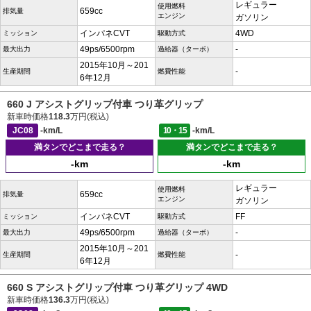
レギュラー
使用燃料
659cc
排気量
エンジン
ガソリン
インパネCVT
4WD
ミッション
駆動方式
49ps/6500rpm
-
最大出力
過給器（ターボ）
2015年10月～201
-
生産期間
燃費性能
6年12月
660 J アシストグリップ付車 つり革グリップ
新車時価格
118.3
万円(税込)
JC08
-km/L
10・15
-km/L
満タンでどこまで走る？
満タンでどこまで走る？
-km
-km
レギュラー
使用燃料
659cc
排気量
エンジン
ガソリン
インパネCVT
FF
ミッション
駆動方式
49ps/6500rpm
-
最大出力
過給器（ターボ）
2015年10月～201
-
生産期間
燃費性能
6年12月
660 S アシストグリップ付車 つり革グリップ 4WD
新車時価格
136.3
万円(税込)