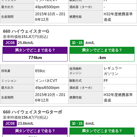
インパネCVT
FF
49ps/6500rpm
-
最大出力
過給器（ターボ）
2015年10月～201
H32年度燃費基準
生産期間
燃費性能
6年12月
達成
660 ハイウェイスターG
新車時価格
151.4
万円(税込)
JC08
25.8km/L
10・15
-km/L
満タンでどこまで走る？
満タンでどこまで走る？
774km
-km
レギュラー
使用燃料
659cc
排気量
エンジン
ガソリン
インパネCVT
FF
ミッション
駆動方式
49ps/6500rpm
-
最大出力
過給器（ターボ）
2015年10月～201
H32年度燃費基準
生産期間
燃費性能
6年12月
達成
660 ハイウェイスターGターボ
新車時価格
156.4
万円(税込)
JC08
23.6km/L
10・15
-km/L
満タンでどこまで走る？
満タンでどこまで走る？