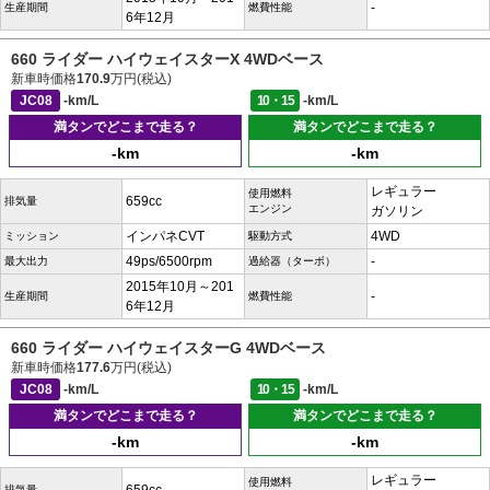
-
生産期間
燃費性能
6年12月
660 ライダー ハイウェイスターX 4WDベース
新車時価格
170.9
万円(税込)
JC08
-km/L
10・15
-km/L
満タンでどこまで走る？
満タンでどこまで走る？
-km
-km
レギュラー
使用燃料
659cc
排気量
エンジン
ガソリン
インパネCVT
4WD
ミッション
駆動方式
49ps/6500rpm
-
最大出力
過給器（ターボ）
2015年10月～201
-
生産期間
燃費性能
6年12月
660 ライダー ハイウェイスターG 4WDベース
新車時価格
177.6
万円(税込)
JC08
-km/L
10・15
-km/L
満タンでどこまで走る？
満タンでどこまで走る？
-km
-km
レギュラー
使用燃料
排気量