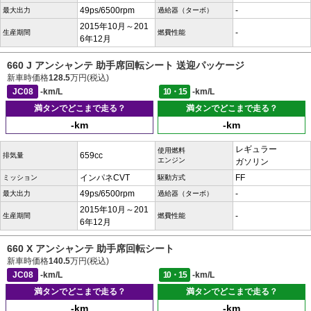
49ps/6500rpm
-
最大出力
過給器（ターボ）
2015年10月～201
-
生産期間
燃費性能
6年12月
660 J アンシャンテ 助手席回転シート 送迎パッケージ
新車時価格
128.5
万円(税込)
JC08
-km/L
10・15
-km/L
満タンでどこまで走る？
満タンでどこまで走る？
-km
-km
レギュラー
使用燃料
659cc
排気量
エンジン
ガソリン
インパネCVT
FF
ミッション
駆動方式
49ps/6500rpm
-
最大出力
過給器（ターボ）
2015年10月～201
-
生産期間
燃費性能
6年12月
660 X アンシャンテ 助手席回転シート
新車時価格
140.5
万円(税込)
JC08
-km/L
10・15
-km/L
満タンでどこまで走る？
満タンでどこまで走る？
-km
-km