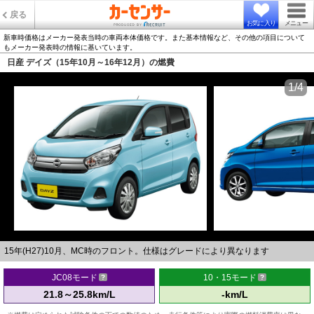
戻る
お気に入り
メニュー
新車時価格はメーカー発表当時の車両本体価格です。また基本情報など、その他の項目について
もメーカー発表時の情報に基いています。
日産 デイズ（15年10月～16年12月）の燃費
1/4
15年(H27)10月、MC時のフロント。仕様はグレードにより異なります
JC08モード
10・15モード
21.8～25.8km/L
-km/L