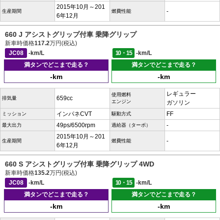
2015年10月～201
-
生産期間
燃費性能
6年12月
660 J アシストグリップ付車 乗降グリップ
新車時価格
117.2
万円(税込)
JC08
-km/L
10・15
-km/L
満タンでどこまで走る？
満タンでどこまで走る？
-km
-km
レギュラー
使用燃料
659cc
排気量
エンジン
ガソリン
インパネCVT
FF
ミッション
駆動方式
49ps/6500rpm
-
最大出力
過給器（ターボ）
2015年10月～201
-
生産期間
燃費性能
6年12月
660 S アシストグリップ付車 乗降グリップ 4WD
新車時価格
135.2
万円(税込)
JC08
-km/L
10・15
-km/L
満タンでどこまで走る？
満タンでどこまで走る？
-km
-km