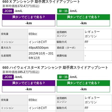
660 X アンシャンテ 助手席スライドアップシート
新車時価格
172.4
万円(税込)
JC08
-km/L
10・15
-km/L
満タンでどこまで走る？
満タンでどこまで走る？
-km
-km
レギュラー
使用燃料
659cc
排気量
エンジン
ガソリン
インパネCVT
FF
ミッション
駆動方式
49ps/6500rpm
-
最大出力
過給器（ターボ）
2015年10月～201
-
生産期間
燃費性能
6年12月
660 ハイウェイスターX アンシャンテ 助手席スライドアップシート
新車時価格
185.2
万円(税込)
JC08
-km/L
10・15
-km/L
満タンでどこまで走る？
満タンでどこまで走る？
-km
-km
レギュラー
使用燃料
659cc
排気量
エンジン
ガソリン
インパネCVT
FF
ミッション
駆動方式