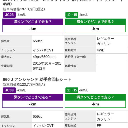
4WD
新車時価格
197.3
万円(税込)
JC08
-km/L
10・15
-km/L
満タンでどこまで走る？
満タンでどこまで走る？
-km
-km
レギュラー
使用燃料
659cc
排気量
エンジン
ガソリン
インパネCVT
4WD
ミッション
駆動方式
49ps/6500rpm
-
最大出力
過給器（ターボ）
2015年10月～201
-
生産期間
燃費性能
6年12月
660 J アンシャンテ 助手席回転シート
新車時価格
123.7
万円(税込)
JC08
-km/L
10・15
-km/L
満タンでどこまで走る？
満タンでどこまで走る？
-km
-km
レギュラー
使用燃料
659cc
排気量
エンジン
ガソリン
インパネCVT
FF
ミッション
駆動方式