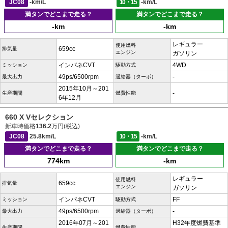
JC08
-km/L
10・15
-km/L
満タンでどこまで走る？
満タンでどこまで走る？
-km
-km
レギュラー
使用燃料
659cc
排気量
エンジン
ガソリン
インパネCVT
4WD
ミッション
駆動方式
49ps/6500rpm
-
最大出力
過給器（ターボ）
2015年10月～201
-
生産期間
燃費性能
6年12月
660 X Vセレクション
新車時価格
136.2
万円(税込)
JC08
25.8km/L
10・15
-km/L
満タンでどこまで走る？
満タンでどこまで走る？
774km
-km
レギュラー
使用燃料
659cc
排気量
エンジン
ガソリン
インパネCVT
FF
ミッション
駆動方式
49ps/6500rpm
-
最大出力
過給器（ターボ）
2016年07月～201
H32年度燃費基準
生産期間
燃費性能