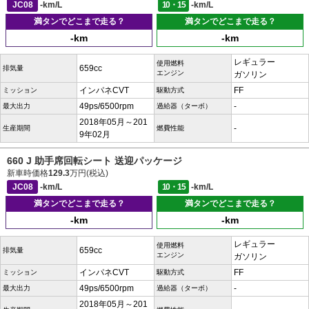
JC08
-km/L
10・15
-km/L
満タンでどこまで走る？
満タンでどこまで走る？
-km
-km
レギュラー
使用燃料
659cc
排気量
エンジン
ガソリン
インパネCVT
FF
ミッション
駆動方式
49ps/6500rpm
-
最大出力
過給器（ターボ）
2018年05月～201
-
生産期間
燃費性能
9年02月
660 J 助手席回転シート 送迎パッケージ
新車時価格
129.3
万円(税込)
JC08
-km/L
10・15
-km/L
満タンでどこまで走る？
満タンでどこまで走る？
-km
-km
レギュラー
使用燃料
659cc
排気量
エンジン
ガソリン
インパネCVT
FF
ミッション
駆動方式
49ps/6500rpm
-
最大出力
過給器（ターボ）
2018年05月～201