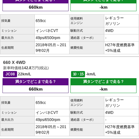
660km
-km
レギュラー
使用燃料
659cc
排気量
エンジン
ガソリン
インパネCVT
4WD
ミッション
駆動方式
49ps/6500rpm
-
最大出力
過給器（ターボ）
2018年05月～201
H27年度燃費基準
生産期間
燃費性能
9年02月
+5%達成
660 X 4WD
新車時価格
142.8
万円(税込)
JC08
22km/L
10・15
-km/L
満タンでどこまで走る？
満タンでどこまで走る？
660km
-km
レギュラー
使用燃料
659cc
排気量
エンジン
ガソリン
インパネCVT
4WD
ミッション
駆動方式
49ps/6500rpm
-
最大出力
過給器（ターボ）
2018年05月～201
H27年度燃費基準
生産期間
燃費性能
9年02月
+5%達成