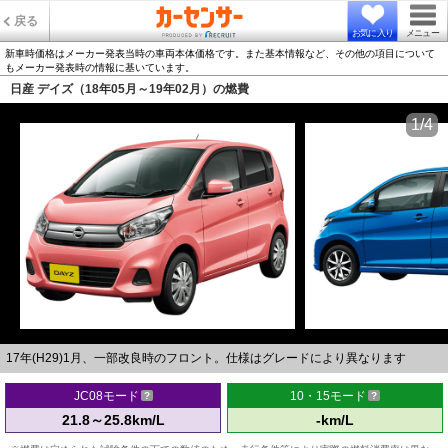
戻る
お気に入り
メニュー
新車時価格はメーカー発表当時の車両本体価格です。また基本情報など、その他の項目について
もメーカー発表時の情報に基いています。
日産 デイズ（18年05月～19年02月）の燃費
1/4
17年(H29)1月、一部改良時のフロント。仕様はグレードにより異なります
JC08モード
10・15モード
21.8～25.8km/L
-km/L