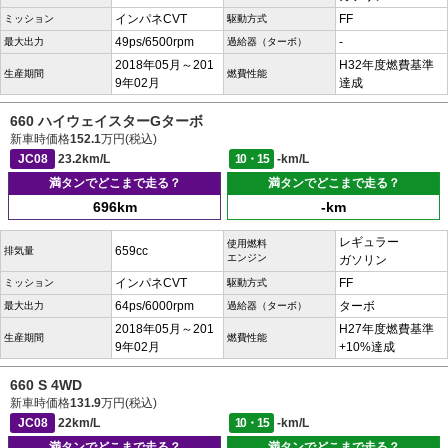
インパネCVT
FF
ミッション
駆動方式
49ps/6500rpm
-
最大出力
過給器（ターボ）
2018年05月～201
H32年度燃費基準
生産期間
燃費性能
9年02月
達成
660 ハイウェイスターGターボ
新車時価格
152.1
万円(税込)
JC08
23.2km/L
10・15
-km/L
満タンでどこまで走る？
満タンでどこまで走る？
696km
-km
レギュラー
使用燃料
659cc
排気量
エンジン
ガソリン
インパネCVT
FF
ミッション
駆動方式
64ps/6000rpm
ターボ
最大出力
過給器（ターボ）
2018年05月～201
H27年度燃費基準
生産期間
燃費性能
9年02月
+10%達成
660 S 4WD
新車時価格
131.9
万円(税込)
JC08
22km/L
10・15
-km/L
満タンでどこまで走る？
満タンでどこまで走る？