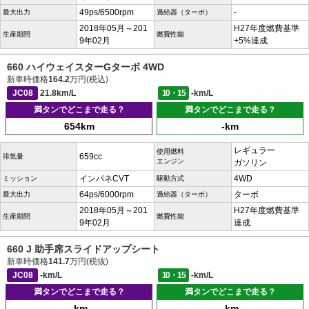
49ps/6500rpm
-
最大出力
過給器（ターボ）
2018年05月～201
H27年度燃費基準
生産期間
燃費性能
9年02月
+5%達成
660 ハイウェイスターGターボ 4WD
新車時価格
164.2
万円(税込)
JC08
21.8km/L
10・15
-km/L
満タンでどこまで走る？
満タンでどこまで走る？
654km
-km
レギュラー
使用燃料
659cc
排気量
エンジン
ガソリン
インパネCVT
4WD
ミッション
駆動方式
64ps/6000rpm
ターボ
最大出力
過給器（ターボ）
2018年05月～201
H27年度燃費基準
生産期間
燃費性能
9年02月
達成
660 J 助手席スライドアップシート
新車時価格
141.7
万円(税抜)
JC08
-km/L
10・15
-km/L
満タンでどこまで走る？
満タンでどこまで走る？
-km
-km