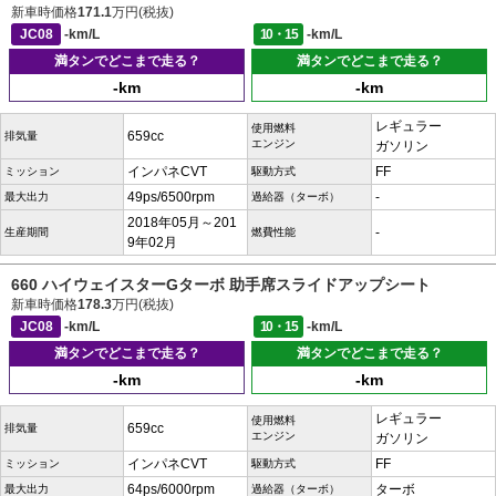
新車時価格
171.1
万円(税抜)
JC08
-km/L
10・15
-km/L
満タンでどこまで走る？
満タンでどこまで走る？
-km
-km
レギュラー
使用燃料
659cc
排気量
エンジン
ガソリン
インパネCVT
FF
ミッション
駆動方式
49ps/6500rpm
-
最大出力
過給器（ターボ）
2018年05月～201
-
生産期間
燃費性能
9年02月
660 ハイウェイスターGターボ 助手席スライドアップシート
新車時価格
178.3
万円(税抜)
JC08
-km/L
10・15
-km/L
満タンでどこまで走る？
満タンでどこまで走る？
-km
-km
レギュラー
使用燃料
659cc
排気量
エンジン
ガソリン
インパネCVT
FF
ミッション
駆動方式
64ps/6000rpm
ターボ
最大出力
過給器（ターボ）