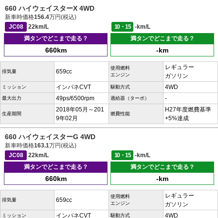
660 ハイウェイスターX 4WD
新車時価格
156.4
万円(税込)
JC08
22km/L
10・15
-km/L
満タンでどこまで走る？
満タンでどこまで走る？
660km
-km
レギュラー
使用燃料
659cc
排気量
エンジン
ガソリン
インパネCVT
4WD
ミッション
駆動方式
49ps/6500rpm
-
最大出力
過給器（ターボ）
2018年05月～201
H27年度燃費基準
生産期間
燃費性能
9年02月
+5%達成
660 ハイウェイスターG 4WD
新車時価格
163.1
万円(税込)
JC08
22km/L
10・15
-km/L
満タンでどこまで走る？
満タンでどこまで走る？
660km
-km
レギュラー
使用燃料
659cc
排気量
エンジン
ガソリン
インパネCVT
4WD
ミッション
駆動方式