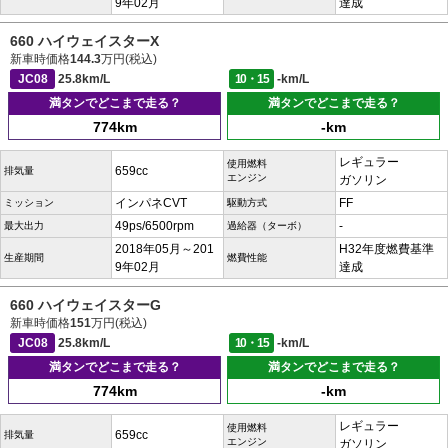
9年02月
達成
660 ハイウェイスターX
新車時価格
144.3
万円(税込)
JC08
25.8km/L
10・15
-km/L
満タンでどこまで走る？
満タンでどこまで走る？
774km
-km
レギュラー
使用燃料
659cc
排気量
エンジン
ガソリン
インパネCVT
FF
ミッション
駆動方式
49ps/6500rpm
-
最大出力
過給器（ターボ）
2018年05月～201
H32年度燃費基準
生産期間
燃費性能
9年02月
達成
660 ハイウェイスターG
新車時価格
151
万円(税込)
JC08
25.8km/L
10・15
-km/L
満タンでどこまで走る？
満タンでどこまで走る？
774km
-km
レギュラー
使用燃料
659cc
排気量
エンジン
ガソリン