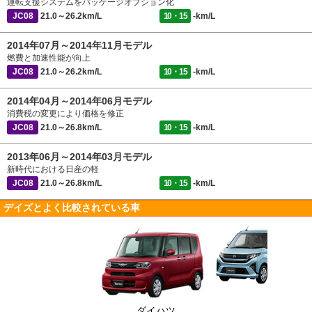
運転支援システムをパッケージオプション化
JC08
21.0～26.2km/L
10・15
-km/L
2014年07月～2014年11月モデル
燃費と加速性能が向上
JC08
21.0～26.2km/L
10・15
-km/L
2014年04月～2014年06月モデル
消費税の変更により価格を修正
JC08
21.0～26.8km/L
10・15
-km/L
2013年06月～2014年03月モデル
新時代における日産の軽
JC08
21.0～26.8km/L
10・15
-km/L
デイズとよく比較されている車
ダイハツ