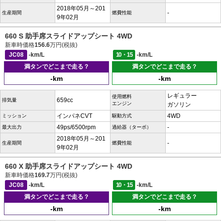
2018年05月～201
-
生産期間
燃費性能
9年02月
660 S 助手席スライドアップシート 4WD
新車時価格
156.6
万円(税抜)
JC08
-km/L
10・15
-km/L
満タンでどこまで走る？
満タンでどこまで走る？
-km
-km
レギュラー
使用燃料
659cc
排気量
エンジン
ガソリン
インパネCVT
4WD
ミッション
駆動方式
49ps/6500rpm
-
最大出力
過給器（ターボ）
2018年05月～201
-
生産期間
燃費性能
9年02月
660 X 助手席スライドアップシート 4WD
新車時価格
169.7
万円(税抜)
JC08
-km/L
10・15
-km/L
満タンでどこまで走る？
満タンでどこまで走る？
-km
-km