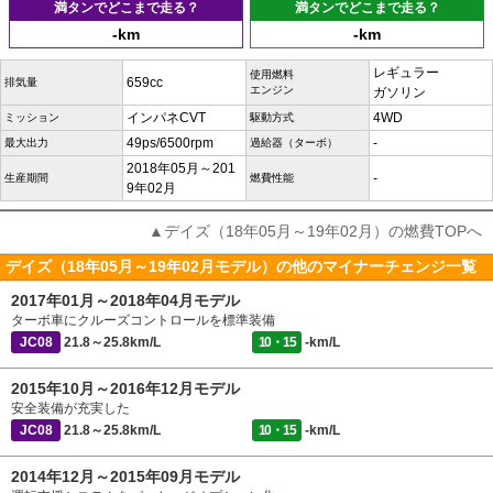
満タンでどこまで走る？
満タンでどこまで走る？
-km
-km
レギュラー
使用燃料
659cc
排気量
エンジン
ガソリン
インパネCVT
4WD
ミッション
駆動方式
49ps/6500rpm
-
最大出力
過給器（ターボ）
2018年05月～201
-
生産期間
燃費性能
9年02月
▲デイズ（18年05月～19年02月）の燃費TOPへ
デイズ（18年05月～19年02月モデル）の他のマイナーチェンジ一覧
2017年01月～2018年04月モデル
ターボ車にクルーズコントロールを標準装備
JC08
21.8～25.8km/L
10・15
-km/L
2015年10月～2016年12月モデル
安全装備が充実した
JC08
21.8～25.8km/L
10・15
-km/L
2014年12月～2015年09月モデル