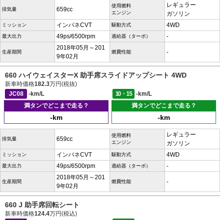
レギュラー
使用燃料
659cc
排気量
エンジン
ガソリン
インパネCVT
4WD
ミッション
駆動方式
49ps/6500rpm
-
最大出力
過給器（ターボ）
2018年05月～201
-
生産期間
燃費性能
9年02月
660 ハイウェイスターX 助手席スライドアップシート 4WD
新車時価格
182.3
万円(税抜)
JC08
-km/L
10・15
-km/L
満タンでどこまで走る？
満タンでどこまで走る？
-km
-km
レギュラー
使用燃料
659cc
排気量
エンジン
ガソリン
インパネCVT
4WD
ミッション
駆動方式
49ps/6500rpm
-
最大出力
過給器（ターボ）
2018年05月～201
-
生産期間
燃費性能
9年02月
660 J 助手席回転シート
新車時価格
124.4
万円(税込)