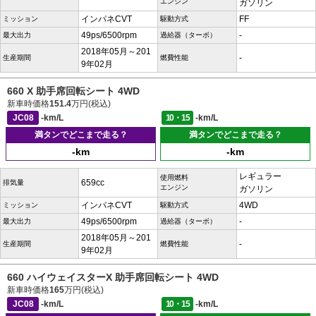
エンジン
ガソリン
インパネCVT
FF
ミッション
駆動方式
49ps/6500rpm
-
最大出力
過給器（ターボ）
2018年05月～201
-
生産期間
燃費性能
9年02月
660 X 助手席回転シート 4WD
新車時価格
151.4
万円(税込)
JC08
-km/L
10・15
-km/L
満タンでどこまで走る？
満タンでどこまで走る？
-km
-km
レギュラー
使用燃料
659cc
排気量
エンジン
ガソリン
インパネCVT
4WD
ミッション
駆動方式
49ps/6500rpm
-
最大出力
過給器（ターボ）
2018年05月～201
-
生産期間
燃費性能
9年02月
660 ハイウェイスターX 助手席回転シート 4WD
新車時価格
165
万円(税込)
JC08
-km/L
10・15
-km/L