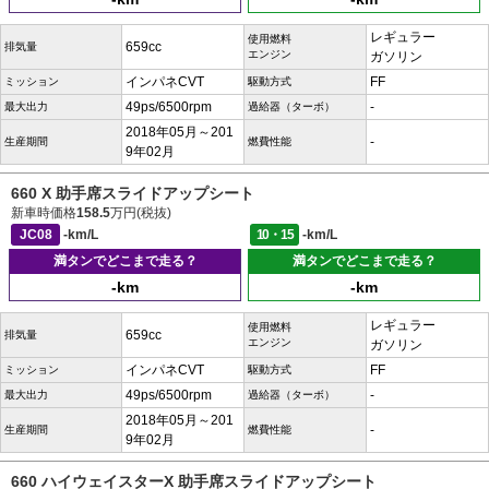
レギュラー
使用燃料
659cc
排気量
エンジン
ガソリン
インパネCVT
FF
ミッション
駆動方式
49ps/6500rpm
-
最大出力
過給器（ターボ）
2018年05月～201
-
生産期間
燃費性能
9年02月
660 X 助手席スライドアップシート
新車時価格
158.5
万円(税抜)
JC08
-km/L
10・15
-km/L
満タンでどこまで走る？
満タンでどこまで走る？
-km
-km
レギュラー
使用燃料
659cc
排気量
エンジン
ガソリン
インパネCVT
FF
ミッション
駆動方式
49ps/6500rpm
-
最大出力
過給器（ターボ）
2018年05月～201
-
生産期間
燃費性能
9年02月
660 ハイウェイスターX 助手席スライドアップシート