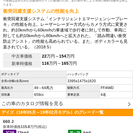
※燃費は定められた試験条件の下での数値のため、走行条件等により実際の燃料消費率は異な
ります。
衝突回避支援システムの性能を向上
衝突回避支援システム「インテリジェントエマージェンシーブレー
キ」の性能を向上。レーザーレーダー方式からカメラ方式に変更さ
れ、約10km/hから60km/hの車速域で歩行者に対して作動、車両に
対しても約10km/hから80km/hへと拡大された。「踏み間違い衝突
防止アシスト」の性能も高められている。また、ボディカラーも見
直されている。（2018.5）
中古車価格
22
万円～
154
万円
116
万円～
165
万円
新車時価格
ハッチバック
ボディタイプ
3395x1475x1620
全長x全幅x全高(mm)
49～64馬力
FF/4WD
最高出力
駆動方式
659cc
4名
排気量
乗車定員
この車のカタログ情報を見る
デイズ（18年05月～19年02月モデル）のグレード一覧
660 J
新車時価格
115.8
万円(税込)
JC08
23km/L
10・15
-km/L