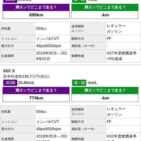
満タンでどこまで走る？
満タンでどこまで走る？
690km
-km
レギュラー
使用燃料
659cc
排気量
エンジン
ガソリン
インパネCVT
FF
ミッション
駆動方式
49ps/6500rpm
-
最大出力
過給器（ターボ）
2018年05月～201
H27年度燃費基準
生産期間
燃費性能
9年02月
+5%達成
660 X
新車時価格
130.7
万円(税込)
JC08
25.8km/L
10・15
-km/L
満タンでどこまで走る？
満タンでどこまで走る？
774km
-km
レギュラー
使用燃料
659cc
排気量
エンジン
ガソリン
インパネCVT
FF
ミッション
駆動方式
49ps/6500rpm
-
最大出力
過給器（ターボ）
2018年05月～201
H32年度燃費基準
生産期間
燃費性能