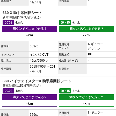
-
生産期間
燃費性能
9年02月
660 X 助手席回転シート
新車時価格
139.3
万円(税込)
JC08
-km/L
10・15
-km/L
満タンでどこまで走る？
満タンでどこまで走る？
-km
-km
レギュラー
使用燃料
659cc
排気量
エンジン
ガソリン
インパネCVT
FF
ミッション
駆動方式
49ps/6500rpm
-
最大出力
過給器（ターボ）
2018年05月～201
-
生産期間
燃費性能
9年02月
660 ハイウェイスターX 助手席回転シート
新車時価格
152.9
万円(税込)
JC08
-km/L
10・15
-km/L
満タンでどこまで走る？
満タンでどこまで走る？
-km
-km
レギュラー
使用燃料
659cc
排気量