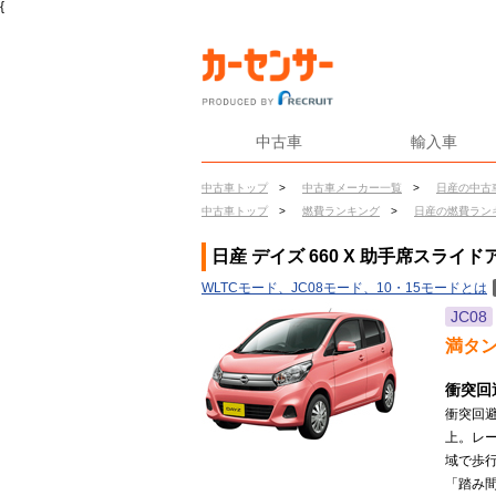
{
中古車
輸入車
中古車トップ
>
中古車メーカー一覧
>
日産の中古
中古車トップ
>
燃費ランキング
>
日産の燃費ラン
日産 デイズ 660 X 助手席スライ
WLTCモード、JC08モード、10・15モードとは
JC08
満タ
衝突回
衝突回
上。レー
域で歩行
「踏み