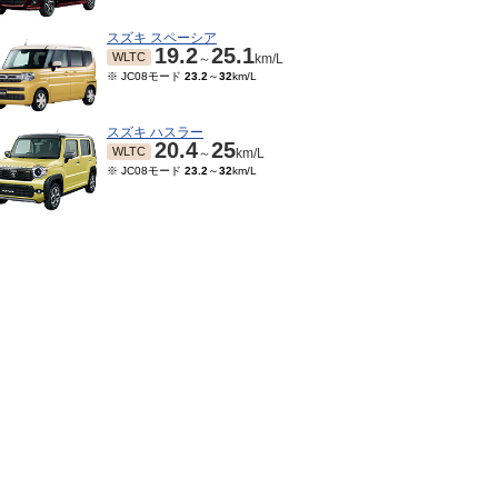
スズキ スペーシア
19.2
25.1
WLTC
～
km/L
※ JC08モード
23.2
～
32
km/L
スズキ ハスラー
20.4
25
WLTC
～
km/L
※ JC08モード
23.2
～
32
km/L