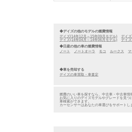
◆デイズの他のモデルの燃費情報
デイズ(14年12月～15年09月モデル)
デイズ
デイズ(14年04月～14年06月モデル)
デイズ
◆日産の他の車の燃費情報
ノート
ノートオーラ
モコ
ルークス
マ
◆車を売却する
デイズの車買取・車査定
燃費のいい車を探すなら、中古車・中古車情報の
お気に入りのデイズモデルやグレードを見つけ
車検索ができます。
カーセンサーはあなたの車選びをサポートし