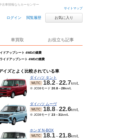
車・中古車情報ならカーセンサー
サイトマップ
ログイン
閲覧履歴
お気に入り
車買取
お役立ち記事
スライドアップシート 4WDの燃費
席スライドアップシート 4WDの燃費
デイズとよく比較されている車
ダイハツ タント
18.2
22.7
WLTC
～
km/L
※ JC08モード
20.8
～
28
km/L
ダイハツ ムーヴ
18.8
22.6
WLTC
～
km/L
※ JC08モード
23
～
31
km/L
ホンダ N-BOX
18.1
21.8
WLTC
～
km/L