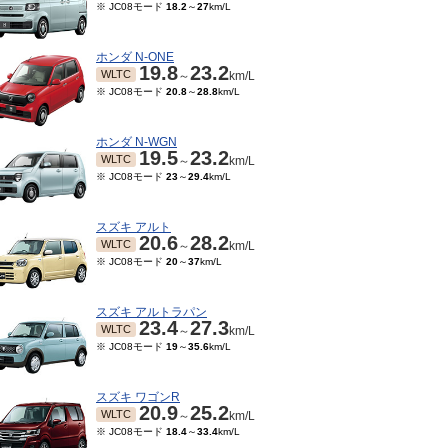
※ JC08モード
18.2
～
27
km/L
ホンダ N-ONE
19.8
23.2
WLTC
～
km/L
※ JC08モード
20.8
～
28.8
km/L
ホンダ N-WGN
19.5
23.2
WLTC
～
km/L
※ JC08モード
23
～
29.4
km/L
スズキ アルト
20.6
28.2
WLTC
～
km/L
※ JC08モード
20
～
37
km/L
スズキ アルトラパン
23.4
27.3
WLTC
～
km/L
※ JC08モード
19
～
35.6
km/L
スズキ ワゴンR
20.9
25.2
WLTC
～
km/L
※ JC08モード
18.4
～
33.4
km/L