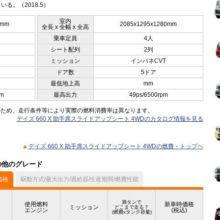
いる。（2018.5）
室内
0mm
2085x1295x1280mm
全長 x 全幅 x 全高
乗車定員
4人
シート配列
2列
ミッション
インパネCVT
ドア数
5ドア
最低地上高
mm
pm
最高出力
49ps/6500rpm
のため、走行条件等により実際の燃料消費率は異なります。
デイズ 660 X 助手席スライドアップシート 4WDのカタログ情報を見る
デイズ 660 X 助手席スライドアップシート 4WDの燃費・トップヘ
）の他のグレード
価格
駆動方式/最大出力/過給器/生産期間/燃費性能
満タンで
使用燃料
新車時価格
ミッション
どこまで走る？
エンジン
(税込)
(燃費xタンク容量)