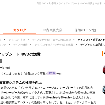
日産 660 X 助手席スライドアップシート 4WDの燃費 | 中古
カタログ
中古車販売店
保険/ローン/他
車
>
デイズの中古車
>
デイズ(18年05月～19年02月)の燃費
>
デイズ 660 X 助手席
キング
>
デイズの燃費
>
デイズ(18年05月～19年02月)の燃費
>
デイズ 660 X 助手
ドアップシート 4WDの燃費
？
-
km/L
ン
-
JC08
でどこまで走る？ (燃費xタンク容量)
km
避支援システムの性能を向上
避支援システム「インテリジェントエマージェンシーブレーキ」の性能を向
ザーレーダー方式からカメラ方式に変更され、約10km/hから60km/hの車速
者に対して作動、車両に対しても約10km/hから80km/hへと拡大された。
間違い衝突防止アシスト」の性能も高められている。また、ボディカラーも見