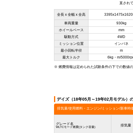
直されて
全長 x 全幅 x 全高
3395x1475x162
車両重量
930kg
ホイールベース
mm
駆動方式
4WD
ミッション位置
インパネ
最小回転半径
m
最大トルク
6kg・m/5000r
※ 燃費情報は定められた試験条件の下での数値
デイズ（18年05月～19年02月モデル
排気量/使用燃料・エンジン/ミッション/新車時
グレード名
排気量
WLTCモード燃費(タンク容量)