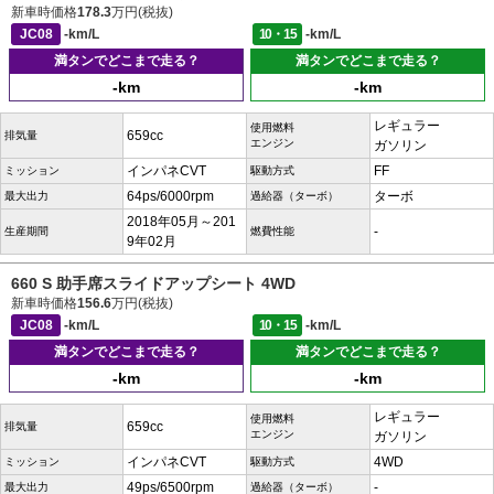
新車時価格
178.3
万円(税抜)
JC08
-km/L
10・15
-km/L
満タンでどこまで走る？
満タンでどこまで走る？
-km
-km
レギュラー
使用燃料
659cc
排気量
エンジン
ガソリン
インパネCVT
FF
ミッション
駆動方式
64ps/6000rpm
ターボ
最大出力
過給器（ターボ）
2018年05月～201
-
生産期間
燃費性能
9年02月
660 S 助手席スライドアップシート 4WD
新車時価格
156.6
万円(税抜)
JC08
-km/L
10・15
-km/L
満タンでどこまで走る？
満タンでどこまで走る？
-km
-km
レギュラー
使用燃料
659cc
排気量
エンジン
ガソリン
インパネCVT
4WD
ミッション
駆動方式
49ps/6500rpm
-
最大出力
過給器（ターボ）