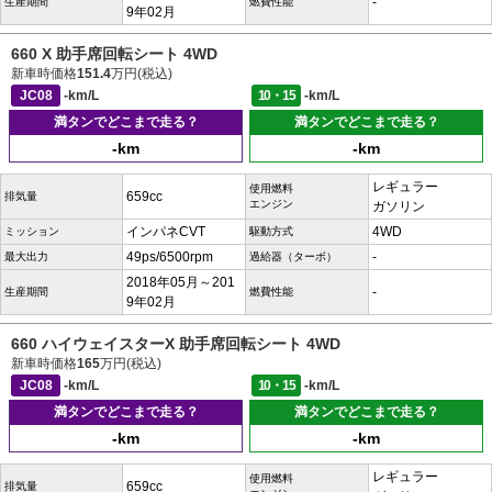
-
生産期間
燃費性能
9年02月
660 X 助手席回転シート 4WD
新車時価格
151.4
万円(税込)
JC08
-km/L
10・15
-km/L
満タンでどこまで走る？
満タンでどこまで走る？
-km
-km
レギュラー
使用燃料
659cc
排気量
エンジン
ガソリン
インパネCVT
4WD
ミッション
駆動方式
49ps/6500rpm
-
最大出力
過給器（ターボ）
2018年05月～201
-
生産期間
燃費性能
9年02月
660 ハイウェイスターX 助手席回転シート 4WD
新車時価格
165
万円(税込)
JC08
-km/L
10・15
-km/L
満タンでどこまで走る？
満タンでどこまで走る？
-km
-km
レギュラー
使用燃料
659cc
排気量