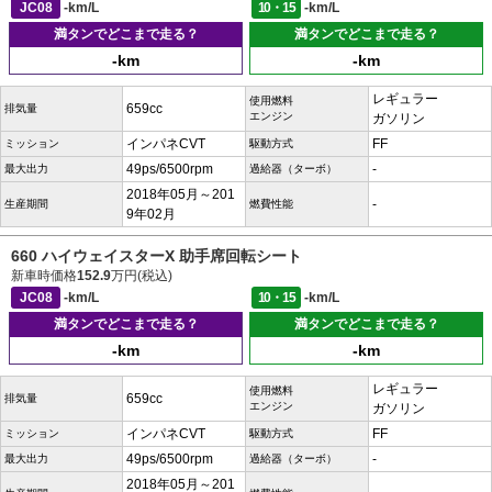
JC08
-km/L
10・15
-km/L
満タンでどこまで走る？
満タンでどこまで走る？
-km
-km
レギュラー
使用燃料
659cc
排気量
エンジン
ガソリン
インパネCVT
FF
ミッション
駆動方式
49ps/6500rpm
-
最大出力
過給器（ターボ）
2018年05月～201
-
生産期間
燃費性能
9年02月
660 ハイウェイスターX 助手席回転シート
新車時価格
152.9
万円(税込)
JC08
-km/L
10・15
-km/L
満タンでどこまで走る？
満タンでどこまで走る？
-km
-km
レギュラー
使用燃料
659cc
排気量
エンジン
ガソリン
インパネCVT
FF
ミッション
駆動方式
49ps/6500rpm
-
最大出力
過給器（ターボ）
2018年05月～201