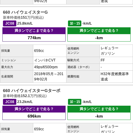
9年02月
達成
660 ハイウェイスターG
新車時価格
151
万円(税込)
JC08
25.8km/L
10・15
-km/L
満タンでどこまで走る？
満タンでどこまで走る？
774km
-km
レギュラー
使用燃料
659cc
排気量
エンジン
ガソリン
インパネCVT
FF
ミッション
駆動方式
49ps/6500rpm
-
最大出力
過給器（ターボ）
2018年05月～201
H32年度燃費基準
生産期間
燃費性能
9年02月
達成
660 ハイウェイスターGターボ
新車時価格
152.1
万円(税込)
JC08
23.2km/L
10・15
-km/L
満タンでどこまで走る？
満タンでどこまで走る？
696km
-km
レギュラー
使用燃料
659cc
排気量
エンジン
ガソリン