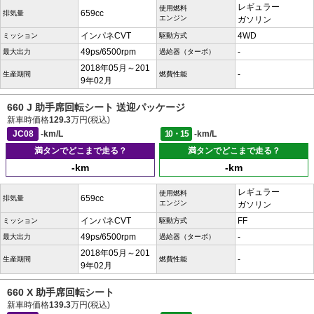
レギュラー
使用燃料
659cc
排気量
エンジン
ガソリン
インパネCVT
4WD
ミッション
駆動方式
49ps/6500rpm
-
最大出力
過給器（ターボ）
2018年05月～201
-
生産期間
燃費性能
9年02月
660 J 助手席回転シート 送迎パッケージ
新車時価格
129.3
万円(税込)
JC08
-km/L
10・15
-km/L
満タンでどこまで走る？
満タンでどこまで走る？
-km
-km
レギュラー
使用燃料
659cc
排気量
エンジン
ガソリン
インパネCVT
FF
ミッション
駆動方式
49ps/6500rpm
-
最大出力
過給器（ターボ）
2018年05月～201
-
生産期間
燃費性能
9年02月
660 X 助手席回転シート
新車時価格
139.3
万円(税込)