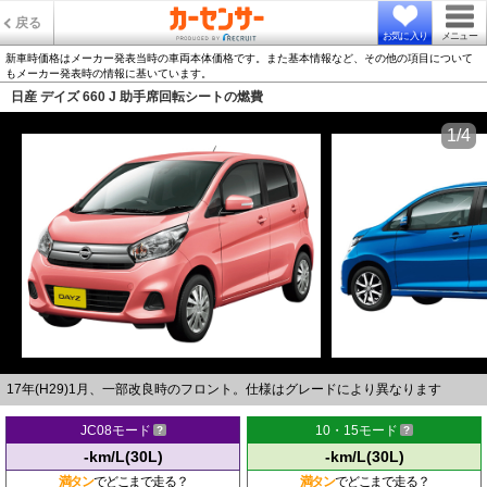
戻る
お気に入り
メニュー
新車時価格はメーカー発表当時の車両本体価格です。また基本情報など、その他の項目について
もメーカー発表時の情報に基いています。
日産 デイズ 660 J 助手席回転シートの燃費
1/4
17年(H29)1月、一部改良時のフロント。仕様はグレードにより異なります
JC08モード
10・15モード
-km/L(30L)
-km/L(30L)
満タン
でどこまで走る？
満タン
でどこまで走る？