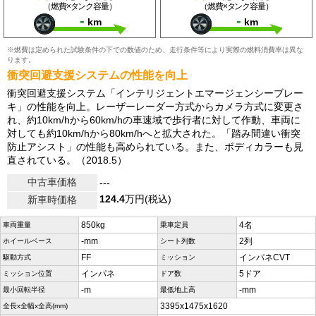
（燃費×タンク容量）
（燃費×タンク容量）
-
-
km
km
※燃費は定められた試験条件の下での数値のため、走行条件等により実際の燃料消費率は異な
ります。
衝突回避支援システムの性能を向上
衝突回避支援システム「インテリジェントエマージェンシーブレー
キ」の性能を向上。レーザーレーダー方式からカメラ方式に変更さ
れ、約10km/hから60km/hの車速域で歩行者に対して作動、車両に
対しても約10km/hから80km/hへと拡大された。「踏み間違い衝突
防止アシスト」の性能も高められている。また、ボディカラーも見
直されている。（2018.5）
中古車価格
---
124.4
万円(税込)
新車時価格
850kg
4名
車両重量
乗車定員
-mm
2列
ホイールベース
シート列数
FF
インパネCVT
駆動方式
ミッション
インパネ
5ドア
ミッション位置
ドア数
-m
-mm
最小回転半径
最低地上高
3395x1475x1620
全長x全幅x全高(mm)