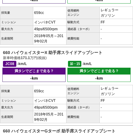
レギュラー
使用燃料
659cc
排気量
エンジン
ガソリン
インパネCVT
FF
ミッション
駆動方式
49ps/6500rpm
-
最大出力
過給器（ターボ）
2018年05月～201
-
生産期間
燃費性能
9年02月
660 ハイウェイスターX 助手席スライドアップシート
新車時価格
171.1
万円(税抜)
JC08
-km/L
10・15
-km/L
満タンでどこまで走る？
満タンでどこまで走る？
-km
-km
レギュラー
使用燃料
659cc
排気量
エンジン
ガソリン
インパネCVT
FF
ミッション
駆動方式
49ps/6500rpm
-
最大出力
過給器（ターボ）
2018年05月～201
-
生産期間
燃費性能
9年02月
660 ハイウェイスターGターボ 助手席スライドアップシート