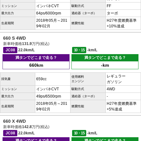
インパネCVT
FF
ミッション
駆動方式
64ps/6000rpm
ターボ
最大出力
過給器（ターボ）
2018年05月～201
H27年度燃費基準
生産期間
燃費性能
9年02月
+10%達成
660 S 4WD
新車時価格
131.9
万円(税込)
JC08
22.0km/L
10・15
-km/L
満タンでどこまで走る？
満タンでどこまで走る？
660km
-km
レギュラー
使用燃料
659cc
排気量
エンジン
ガソリン
インパネCVT
4WD
ミッション
駆動方式
49ps/6500rpm
-
最大出力
過給器（ターボ）
2018年05月～201
H27年度燃費基準
生産期間
燃費性能
9年02月
+5%達成
660 X 4WD
新車時価格
142.8
万円(税込)
JC08
22.0km/L
10・15
-km/L
満タンでどこまで走る？
満タンでどこまで走る？