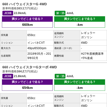
660 ハイウェイスターG 4WD
新車時価格
163.1
万円(税込)
JC08
22.0km/L
10・15
-km/L
満タンでどこまで走る？
満タンでどこまで走る？
660km
-km
レギュラー
使用燃料
659cc
排気量
エンジン
ガソリン
インパネCVT
4WD
ミッション
駆動方式
49ps/6500rpm
-
最大出力
過給器（ターボ）
2018年05月～201
H27年度燃費基準
生産期間
燃費性能
9年02月
+5%達成
660 ハイウェイスターGターボ 4WD
新車時価格
164.2
万円(税込)
JC08
21.8km/L
10・15
-km/L
満タンでどこまで走る？
満タンでどこまで走る？
654km
-km
レギュラー
使用燃料
659cc
排気量
エンジン
ガソリン
インパネCVT
4WD
ミッション
駆動方式