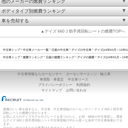
他のメーカーの燃費ランキング
ボディタイプ別燃費ランキング
車を売却する
▲デイズ 660 J 助手席回転シートの燃費TOPへ
中古車トップ
中古車メーカー一覧
日産の中古車
デイズの中古車
デイズ(18年05月～19年0
中古車トップ
燃費ランキング
日産の燃費ランキング
デイズの燃費
デイズ(18年05月～19
中古車情報ならカーセンサー
カーセンサーエッジ・輸入車
車買取・車査定
中古車リース
プライバシーポリシー
利用規約
サイトマップ
お問い合わせ
燃費のいい車を探すなら、中古車・中古車情報のカーセンサー！デイズ 660 J 助手席
回転シートの燃費が分かります。
お気に入りのデイズモデルやグレードを見つけたら、お得・納得の中古車探し。豊富
なデイズ 660 J 助手席回転シート中古車情報の中から様々な条件で中古車検索ができ
ます。
カーセンサーはあなたの車選びをサポートします！