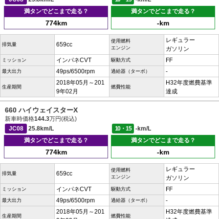
満タンでどこまで走る？
満タンでどこまで走る？
774km
-km
レギュラー
使用燃料
659cc
排気量
エンジン
ガソリン
インパネCVT
FF
ミッション
駆動方式
49ps/6500rpm
-
最大出力
過給器（ターボ）
2018年05月～201
H32年度燃費基準
生産期間
燃費性能
9年02月
達成
660 ハイウェイスターX
新車時価格
144.3
万円(税込)
JC08
25.8km/L
10・15
-km/L
満タンでどこまで走る？
満タンでどこまで走る？
774km
-km
レギュラー
使用燃料
659cc
排気量
エンジン
ガソリン
インパネCVT
FF
ミッション
駆動方式
49ps/6500rpm
-
最大出力
過給器（ターボ）
2018年05月～201
H32年度燃費基準
生産期間
燃費性能