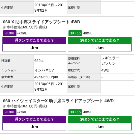
2018年05月～201
-
生産期間
燃費性能
9年02月
660 X 助手席スライドアップシート 4WD
新車時価格
169.7
万円(税抜)
JC08
-km/L
10・15
-km/L
満タンでどこまで走る？
満タンでどこまで走る？
-km
-km
レギュラー
使用燃料
659cc
排気量
エンジン
ガソリン
インパネCVT
4WD
ミッション
駆動方式
49ps/6500rpm
-
最大出力
過給器（ターボ）
2018年05月～201
-
生産期間
燃費性能
9年02月
660 ハイウェイスターX 助手席スライドアップシート 4WD
新車時価格
182.3
万円(税抜)
JC08
-km/L
10・15
-km/L
満タンでどこまで走る？
満タンでどこまで走る？
-km
-km