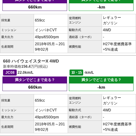
660km
-km
レギュラー
使用燃料
659cc
排気量
エンジン
ガソリン
インパネCVT
4WD
ミッション
駆動方式
49ps/6500rpm
-
最大出力
過給器（ターボ）
2018年05月～201
H27年度燃費基準
生産期間
燃費性能
9年02月
+5%達成
660 ハイウェイスターX 4WD
新車時価格
156.4
万円(税込)
JC08
22.0km/L
10・15
-km/L
満タンでどこまで走る？
満タンでどこまで走る？
660km
-km
レギュラー
使用燃料
659cc
排気量
エンジン
ガソリン
インパネCVT
4WD
ミッション
駆動方式
49ps/6500rpm
-
最大出力
過給器（ターボ）
2018年05月～201
H27年度燃費基準
生産期間
燃費性能
9年02月
+5%達成