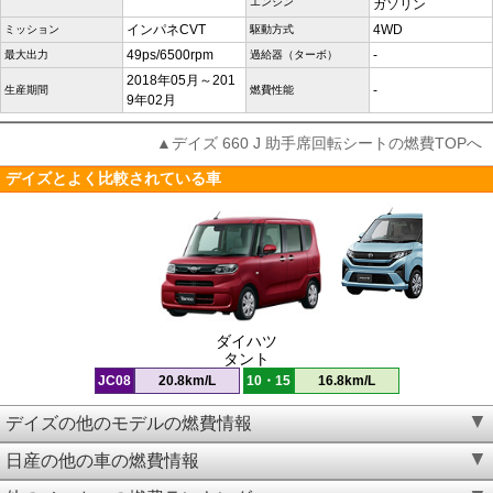
エンジン
ガソリン
インパネCVT
4WD
ミッション
駆動方式
49ps/6500rpm
-
最大出力
過給器（ターボ）
2018年05月～201
-
生産期間
燃費性能
9年02月
▲デイズ 660 J 助手席回転シートの燃費TOPへ
デイズとよく比較されている車
ダイハツ
タント
JC08
20.8km/L
10・15
16.8km/L
デイズの他のモデルの燃費情報
日産の他の車の燃費情報