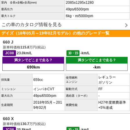
2085x1295x1280
室内 全長x全幅x全高(mm)
49ps/6500rpm
最高出力
6kg・m/5000rpm
最大トルク
この車のカタログ情報を見る
デイズ（18年05月～19年02月モデル）の他のグレード一覧
660 J
新車時価格
115.8
万円(税込)
JC08
23.0km/L
10・15
-km/L
満タンでどこまで走る？
満タンでどこまで走る？
690km
-km
レギュラー
使用燃料
659cc
排気量
エンジン
ガソリン
インパネCVT
FF
ミッション
駆動方式
49ps/6500rpm
-
最大出力
過給器（ターボ）
2018年05月～201
H27年度燃費基準
生産期間
燃費性能
9年02月
+5%達成
660 X
新車時価格
130.7
万円(税込)
JC08
25.8km/L
10・15
-km/L