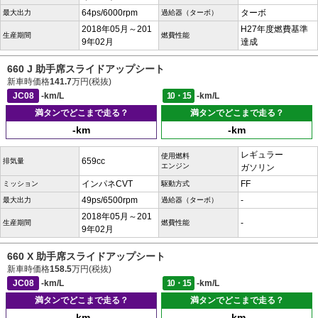
64ps/6000rpm
ターボ
最大出力
過給器（ターボ）
2018年05月～201
H27年度燃費基準
生産期間
燃費性能
9年02月
達成
660 J 助手席スライドアップシート
新車時価格
141.7
万円(税抜)
JC08
-km/L
10・15
-km/L
満タンでどこまで走る？
満タンでどこまで走る？
-km
-km
レギュラー
使用燃料
659cc
排気量
エンジン
ガソリン
インパネCVT
FF
ミッション
駆動方式
49ps/6500rpm
-
最大出力
過給器（ターボ）
2018年05月～201
-
生産期間
燃費性能
9年02月
660 X 助手席スライドアップシート
新車時価格
158.5
万円(税抜)
JC08
-km/L
10・15
-km/L
満タンでどこまで走る？
満タンでどこまで走る？
-km
-km