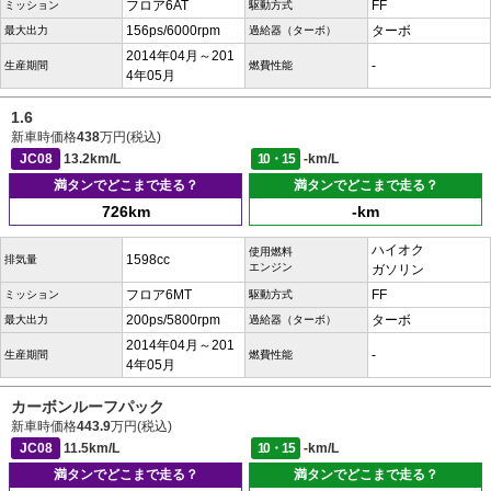
フロア6AT
FF
ミッション
駆動方式
156ps/6000rpm
ターボ
最大出力
過給器（ターボ）
2014年04月～201
-
生産期間
燃費性能
4年05月
1.6
新車時価格
438
万円(税込)
JC08
13.2km/L
10・15
-km/L
満タンでどこまで走る？
満タンでどこまで走る？
726km
-km
ハイオク
使用燃料
1598cc
排気量
エンジン
ガソリン
フロア6MT
FF
ミッション
駆動方式
200ps/5800rpm
ターボ
最大出力
過給器（ターボ）
2014年04月～201
-
生産期間
燃費性能
4年05月
カーボンルーフパック
新車時価格
443.9
万円(税込)
JC08
11.5km/L
10・15
-km/L
満タンでどこまで走る？
満タンでどこまで走る？