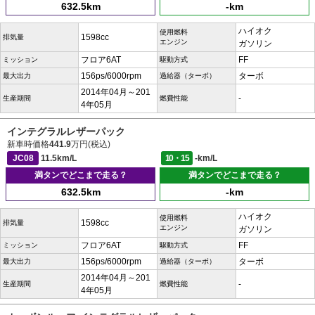
632.5km
-km
ハイオク
使用燃料
1598cc
排気量
エンジン
ガソリン
フロア6AT
FF
ミッション
駆動方式
156ps/6000rpm
ターボ
最大出力
過給器（ターボ）
2014年04月～201
-
生産期間
燃費性能
4年05月
インテグラルレザーパック
新車時価格
441.9
万円(税込)
JC08
11.5km/L
10・15
-km/L
満タンでどこまで走る？
満タンでどこまで走る？
632.5km
-km
ハイオク
使用燃料
1598cc
排気量
エンジン
ガソリン
フロア6AT
FF
ミッション
駆動方式
156ps/6000rpm
ターボ
最大出力
過給器（ターボ）
2014年04月～201
-
生産期間
燃費性能
4年05月