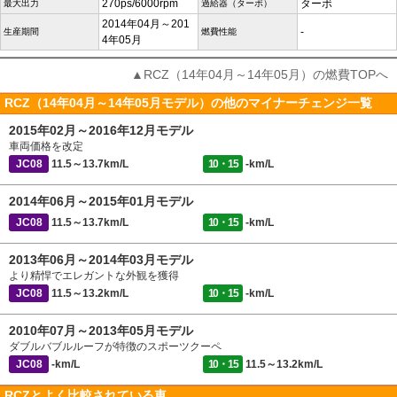
270ps/6000rpm
ターボ
最大出力
過給器（ターボ）
2014年04月～201
-
生産期間
燃費性能
4年05月
▲RCZ（14年04月～14年05月）の燃費TOPへ
RCZ（14年04月～14年05月モデル）の他のマイナーチェンジ一覧
2015年02月～2016年12月モデル
車両価格を改定
JC08
11.5～13.7km/L
10・15
-km/L
2014年06月～2015年01月モデル
JC08
11.5～13.7km/L
10・15
-km/L
2013年06月～2014年03月モデル
より精悍でエレガントな外観を獲得
JC08
11.5～13.2km/L
10・15
-km/L
2010年07月～2013年05月モデル
ダブルバブルルーフが特徴のスポーツクーペ
JC08
-km/L
10・15
11.5～13.2km/L
RCZとよく比較されている車