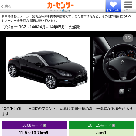
戻る
お気に入り
メニュー
新車時価格はメーカー発表当時の車両本体価格です。また基本情報など、その他の項目について
もメーカー発表時の情報に基いています。
プジョー RCZ（14年04月～14年05月）の燃費
1/2
13年(H25)6月、MC時のフロント。写真は本国仕様の為、一部異なる場合があり
ます
JC08モード
10・15モード
11.5～13.7km/L
-km/L