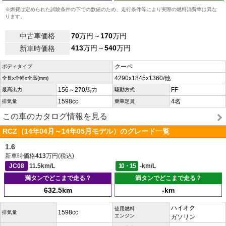
※燃費は定められた試験条件の下での数値のため、走行条件等により実際の燃料消費率は異な
ります。
中古車価格
70
万円～
170
万円
413
万円～
540
万円
新車時価格
クーペ
ボディタイプ
4290x1845x1360/他
全長x全幅x全高(mm)
156～270馬力
FF
最高出力
駆動方式
1598cc
4名
排気量
乗車定員
この車のカタログ情報を見る
RCZ（14年04月～14年05月モデル）のグレード一覧
1.6
新車時価格
413
万円(税込)
JC08
11.5km/L
10・15
-km/L
満タンでどこまで走る？
満タンでどこまで走る？
632.5km
-km
ハイオク
使用燃料
1598cc
排気量
エンジン
ガソリン