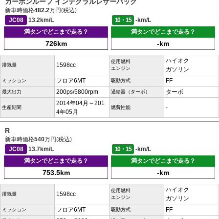
カーボンルーフ インテグラルレザーパック
新車時価格
482.2
万円(税込)
JC08
13.2km/L
10・15
-km/L
満タンでどこまで走る？
満タンでどこまで走る？
726km
-km
ハイオク
使用燃料
1598cc
排気量
エンジン
ガソリン
フロア6MT
FF
ミッション
駆動方式
200ps/5800rpm
ターボ
最大出力
過給器（ターボ）
2014年04月～201
-
生産期間
燃費性能
4年05月
R
新車時価格
540
万円(税込)
JC08
13.7km/L
10・15
-km/L
満タンでどこまで走る？
満タンでどこまで走る？
753.5km
-km
ハイオク
使用燃料
1598cc
排気量
エンジン
ガソリン
フロア6MT
FF
ミッション
駆動方式