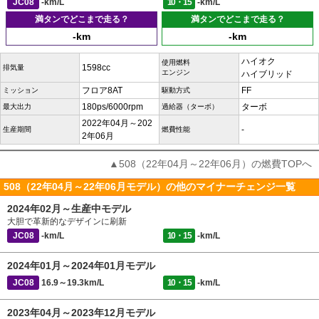
JC08
-km/L
10・15
-km/L
満タンでどこまで走る？
満タンでどこまで走る？
-km
-km
ハイオク
使用燃料
1598cc
排気量
エンジン
ハイブリッド
フロア8AT
FF
ミッション
駆動方式
180ps/6000rpm
ターボ
最大出力
過給器（ターボ）
2022年04月～202
-
生産期間
燃費性能
2年06月
▲508（22年04月～22年06月）の燃費TOPへ
508（22年04月～22年06月モデル）の他のマイナーチェンジ一覧
2024年02月～生産中モデル
大胆で革新的なデザインに刷新
JC08
-km/L
10・15
-km/L
2024年01月～2024年01月モデル
JC08
16.9～19.3km/L
10・15
-km/L
2023年04月～2023年12月モデル