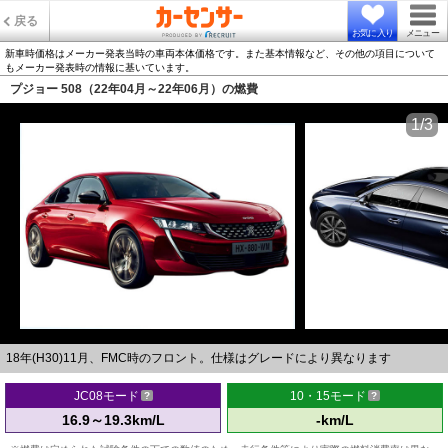
戻る
お気に入り
メニュー
新車時価格はメーカー発表当時の車両本体価格です。また基本情報など、その他の項目について
もメーカー発表時の情報に基いています。
プジョー 508（22年04月～22年06月）の燃費
1/3
18年(H30)11月、FMC時のフロント。仕様はグレードにより異なります
JC08モード
10・15モード
16.9～19.3km/L
-km/L