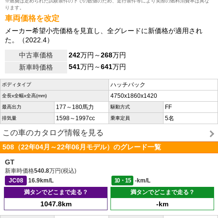
※燃費は定められた試験条件の下での数値のため、走行条件等により実際の燃料消費率は異な
ります。
車両価格を改定
メーカー希望小売価格を見直し、全グレードに新価格が適用され
た。（2022.4）
中古車価格
242
万円～
268
万円
541
万円～
641
万円
新車時価格
ハッチバック
ボディタイプ
4750x1860x1420
全長x全幅x全高(mm)
177～180馬力
FF
最高出力
駆動方式
1598～1997cc
5名
排気量
乗車定員
この車のカタログ情報を見る
508（22年04月～22年06月モデル）のグレード一覧
GT
新車時価格
540.8
万円(税込)
JC08
16.9km/L
10・15
-km/L
満タンでどこまで走る？
満タンでどこまで走る？
1047.8km
-km