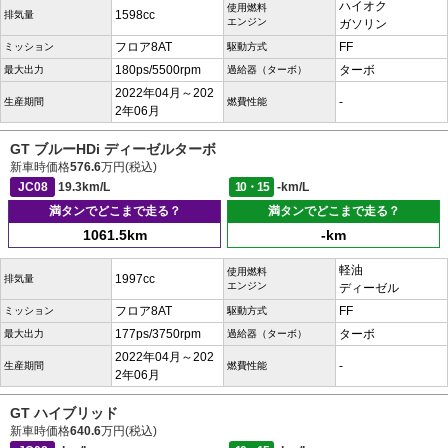
ハイオク
使用燃料
1598cc
排気量
エンジン
ガソリン
フロア8AT
FF
ミッション
駆動方式
180ps/5500rpm
ターボ
最大出力
過給器（ターボ）
2022年04月～202
-
生産期間
燃費性能
2年06月
GT ブルーHDi ディーゼルターボ
新車時価格
576.6
万円(税込)
JC08
19.3km/L
10・15
-km/L
満タンでどこまで走る？
満タンでどこまで走る？
1061.5km
-km
軽油
使用燃料
1997cc
排気量
エンジン
ディーゼル
フロア8AT
FF
ミッション
駆動方式
177ps/3750rpm
ターボ
最大出力
過給器（ターボ）
2022年04月～202
-
生産期間
燃費性能
2年06月
GT ハイブリッド
新車時価格
640.6
万円(税込)