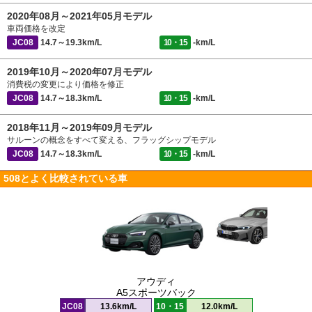
2020年08月～2021年05月モデル
車両価格を改定
JC08
14.7～19.3km/L
10・15
-km/L
2019年10月～2020年07月モデル
消費税の変更により価格を修正
JC08
14.7～18.3km/L
10・15
-km/L
2018年11月～2019年09月モデル
サルーンの概念をすべて変える、フラッグシップモデル
JC08
14.7～18.3km/L
10・15
-km/L
508とよく比較されている車
アウディ
A5スポーツバック
JC08
13.6km/L
10・15
12.0km/L