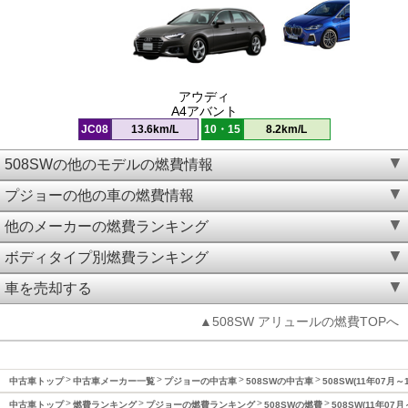
アウディ
A4アバント
JC08
13.6km/L
10・15
8.2km/L
508SWの他のモデルの燃費情報
プジョーの他の車の燃費情報
他のメーカーの燃費ランキング
ボディタイプ別燃費ランキング
車を売却する
▲508SW アリュールの燃費TOPへ
中古車トップ
中古車メーカー一覧
プジョーの中古車
508SWの中古車
508SW(11年07月
中古車トップ
燃費ランキング
プジョーの燃費ランキング
508SWの燃費
508SW(11年07