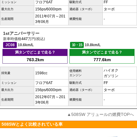
フロア6AT
FF
ミッション
駆動方式
156ps/6000rpm
ターボ
最大出力
過給器（ターボ）
2011年07月～201
-
生産期間
燃費性能
3年06月
1stアニバーサリー
新車時価格
447
万円(税込)
JC08
10.6km/L
10・15
10.8km/L
満タンでどこまで走る？
満タンでどこまで走る？
763.2km
777.6km
ハイオク
使用燃料
1598cc
排気量
エンジン
ガソリン
フロア6AT
FF
ミッション
駆動方式
156ps/6000rpm
ターボ
最大出力
過給器（ターボ）
2012年07月～201
-
生産期間
燃費性能
3年06月
▲508SW アリュールの燃費TOPへ
508SWとよく比較されている車