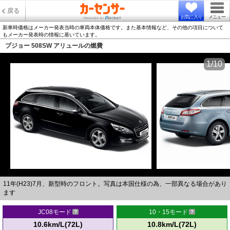
戻る
お気に入り
メニュー
新車時価格はメーカー発表当時の車両本体価格です。また基本情報など、その他の項目について
もメーカー発表時の情報に基いています。
プジョー 508SW アリュールの燃費
1/10
11年(H23)7月、新型時のフロント。写真は本国仕様の為、一部異なる場合があり
ます
JC08モード
10・15モード
10.6km/L(72L)
10.8km/L(72L)