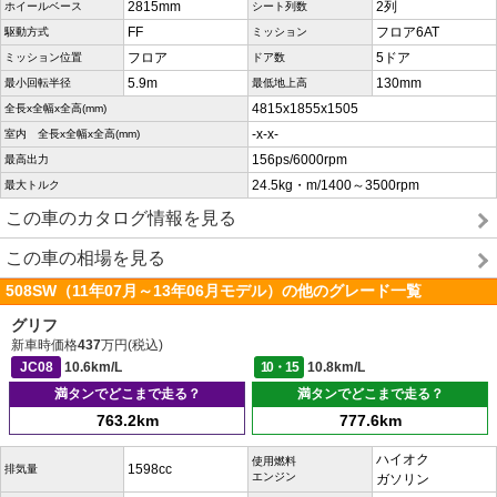
2815mm
2列
ホイールベース
シート列数
FF
フロア6AT
駆動方式
ミッション
フロア
5ドア
ミッション位置
ドア数
5.9m
130mm
最小回転半径
最低地上高
4815x1855x1505
全長x全幅x全高(mm)
-x-x-
室内 全長x全幅x全高(mm)
156ps/6000rpm
最高出力
24.5kg・m/1400～3500rpm
最大トルク
この車のカタログ情報を見る
この車の相場を見る
508SW（11年07月～13年06月モデル）の他のグレード一覧
グリフ
新車時価格
437
万円(税込)
JC08
10.6km/L
10・15
10.8km/L
満タンでどこまで走る？
満タンでどこまで走る？
763.2km
777.6km
ハイオク
使用燃料
1598cc
排気量
エンジン
ガソリン