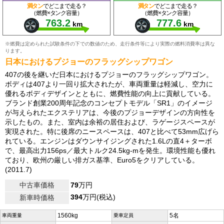
満タン
でどこまで走る？
満タン
でどこまで走る？
（燃費×タンク容量）
（燃費×タンク容量）
763.2
777.6
km
km
※燃費は定められた試験条件の下での数値のため、走行条件等により実際の燃料消費率は異な
ります。
日本におけるプジョーのフラッグシップワゴン
407の後を継いだ日本におけるプジョーのフラッグシップワゴン。
ボディは407より一回り拡大されたが、車両重量は軽減し、空力に
優れるボディデザインとともに、燃費性能の向上に貢献している。
ブランド創業200周年記念のコンセプトモデル「SR1」のイメージ
が与えられたエクステリアは、今後のプジョーデザインの方向性を
示したもの。また、室内は余裕の居住および、ラゲージスペースが
実現された。特に後席のニースペースは、407と比べて53mm広げら
れている。エンジンはダウンサイジングされた1.6Lの直4＋ターボ
で、最高出力156ps／最大トルク24.5kg-mを発生。環境性能も優れ
ており、欧州の厳しい排ガス基準、Euro5をクリアしている。
(2011.7)
中古車価格
79
万円
394
万円(税込)
新車時価格
1560kg
5名
車両重量
乗車定員