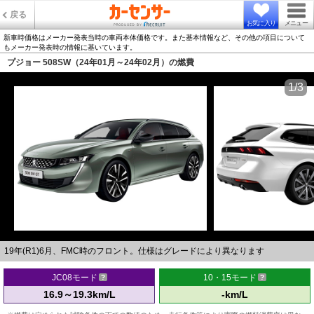
戻る
お気に入り
メニュー
新車時価格はメーカー発表当時の車両本体価格です。また基本情報など、その他の項目について
もメーカー発表時の情報に基いています。
プジョー 508SW（24年01月～24年02月）の燃費
1/3
19年(R1)6月、FMC時のフロント。仕様はグレードにより異なります
JC08モード
10・15モード
16.9～19.3km/L
-km/L