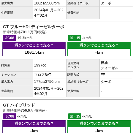
180ps/5500rpm
ターボ
最大出力
過給器（ターボ）
2024年01月～202
-
生産期間
燃費性能
4年02月
GT ブルーHDi ディーゼルターボ
新車時価格
701.1
万円(税込)
JC08
19.3km/L
10・15
-km/L
満タンでどこまで走る？
満タンでどこまで走る？
1061.5km
-km
軽油
使用燃料
1997cc
排気量
エンジン
ディーゼル
フロア8AT
FF
ミッション
駆動方式
177ps/3750rpm
ターボ
最大出力
過給器（ターボ）
2024年01月～202
-
生産期間
燃費性能
4年02月
GT ハイブリッド
新車時価格
756.6
万円(税込)
JC08
-km/L
10・15
-km/L
満タンでどこまで走る？
満タンでどこまで走る？
-km
-km