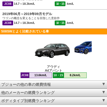
JC08
14.7～18.3km/L
10・15
-km/L
2019年06月～2019年09月モデル
ワゴンの概念を変えることを目指した意欲作
JC08
14.7～18.3km/L
10・15
-km/L
508SWとよく比較されている車
アウディ
A4アバント
JC08
13.6km/L
10・15
8.2km/L
プジョーの他の車の燃費情報
他のメーカーの燃費ランキング
ボディタイプ別燃費ランキング