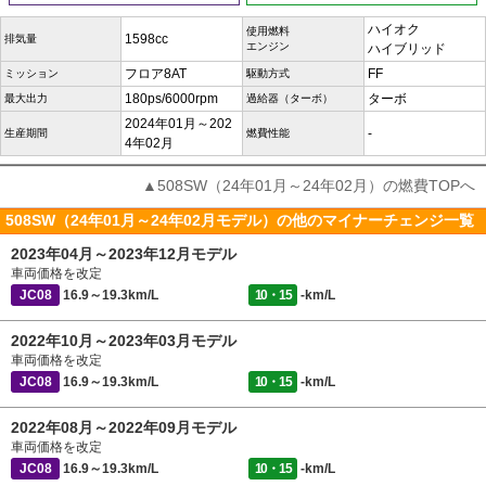
ハイオク
使用燃料
1598cc
排気量
エンジン
ハイブリッド
フロア8AT
FF
ミッション
駆動方式
180ps/6000rpm
ターボ
最大出力
過給器（ターボ）
2024年01月～202
-
生産期間
燃費性能
4年02月
▲508SW（24年01月～24年02月）の燃費TOPへ
508SW（24年01月～24年02月モデル）の他のマイナーチェンジ一覧
2023年04月～2023年12月モデル
車両価格を改定
JC08
16.9～19.3km/L
10・15
-km/L
2022年10月～2023年03月モデル
車両価格を改定
JC08
16.9～19.3km/L
10・15
-km/L
2022年08月～2022年09月モデル
車両価格を改定
JC08
16.9～19.3km/L
10・15
-km/L