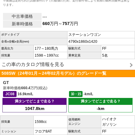
※燃費は定められた試験条件の下での数値のため、走行条件等により実際の燃料消費率は異な
ります。
中古車価格
---
660
万円～
757
万円
新車時価格
ステーションワゴン
ボディタイプ
4790x1860x1420
全長x全幅x全高(mm)
177～180馬力
FF
最高出力
駆動方式
1598～1997cc
5名
排気量
乗車定員
この車のカタログ情報を見る
508SW（24年01月～24年02月モデル）のグレード一覧
GT
新車時価格
660.4
万円(税込)
JC08
16.9km/L
10・15
-km/L
満タンでどこまで走る？
満タンでどこまで走る？
1047.8km
-km
ハイオク
使用燃料
1598cc
排気量
エンジン
ガソリン
フロア8AT
FF
ミッション
駆動方式