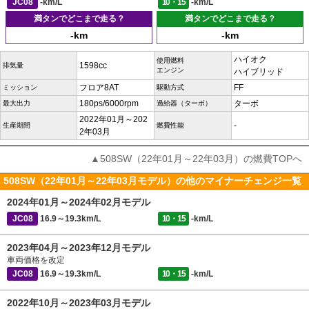
JC08
-km/L
10・15
-km/L
満タンでどこまで走る？
満タンでどこまで走る？
-km
-km
ハイオク
使用燃料
1598cc
排気量
エンジン
ハイブリッド
フロア8AT
FF
ミッション
駆動方式
180ps/6000rpm
ターボ
最大出力
過給器（ターボ）
2022年01月～202
-
生産期間
燃費性能
2年03月
▲508SW（22年01月～22年03月）の燃費TOPへ
508SW（22年01月～22年03月モデル）の他のマイナーチェンジ一覧
2024年01月～2024年02月モデル
JC08
16.9～19.3km/L
10・15
-km/L
2023年04月～2023年12月モデル
車両価格を改定
JC08
16.9～19.3km/L
10・15
-km/L
2022年10月～2023年03月モデル