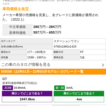
※燃費は定められた試験条件の下での数値のため、走行条件等により実際の燃料消費率は異な
ります。
車両価格を改定
メーカー希望小売価格を見直し、全グレードに新価格が適用され
た。（2022.1）
中古車価格
280
万円～
284
万円
557
万円～
655
万円
新車時価格
ステーションワゴン
ボディタイプ
4790x1860x1420
全長x全幅x全高(mm)
177～180馬力
FF
最高出力
駆動方式
1598～1997cc
5名
排気量
乗車定員
この車のカタログ情報を見る
508SW（22年01月～22年03月モデル）のグレード一覧
GT
新車時価格
556.8
万円(税込)
JC08
16.9km/L
10・15
-km/L
満タンでどこまで走る？
満タンでどこまで走る？
1047.8km
-km