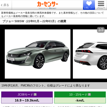
戻る
お気に入り
メニュー
新車時価格はメーカー発表当時の車両本体価格です。また基本情報など、その他の項目について
もメーカー発表時の情報に基いています。
プジョー 508SW（22年01月～22年03月）の燃費
1/3
19年(R1)6月、FMC時のフロント。仕様はグレードにより異なります
JC08モード
10・15モード
16.9～19.3km/L
-km/L