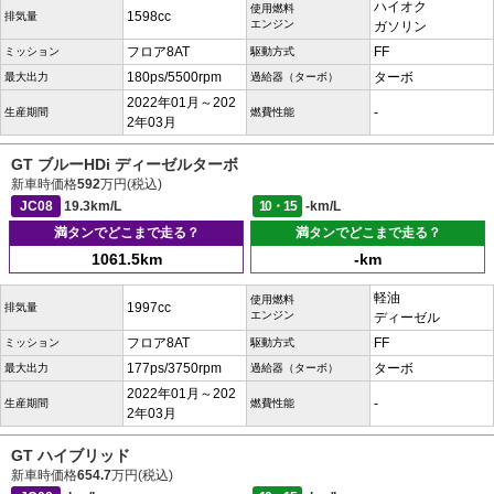
ハイオク
使用燃料
1598cc
排気量
エンジン
ガソリン
フロア8AT
FF
ミッション
駆動方式
180ps/5500rpm
ターボ
最大出力
過給器（ターボ）
2022年01月～202
-
生産期間
燃費性能
2年03月
GT ブルーHDi ディーゼルターボ
新車時価格
592
万円(税込)
JC08
19.3km/L
10・15
-km/L
満タンでどこまで走る？
満タンでどこまで走る？
1061.5km
-km
軽油
使用燃料
1997cc
排気量
エンジン
ディーゼル
フロア8AT
FF
ミッション
駆動方式
177ps/3750rpm
ターボ
最大出力
過給器（ターボ）
2022年01月～202
-
生産期間
燃費性能
2年03月
GT ハイブリッド
新車時価格
654.7
万円(税込)