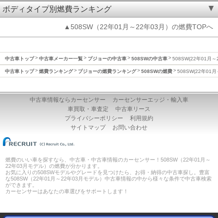
ボディタイプ別燃費ランキング
▲508SW（22年01月～22年03月）の燃費TOPへ
中古車トップ
中古車メーカー一覧
プジョーの中古車
508SWの中古車
508SW(22年01月
中古車トップ
燃費ランキング
プジョーの燃費ランキング
508SWの燃費
508SW(22年01
中古車情報ならカーセンサー
カーセンサーエッジ・輸入車
車買取・車査定
中古車リース
プライバシーポリシー
利用規約
サイトマップ
お問い合わせ
燃費のいい車を探すなら、中古車・中古車情報のカーセンサー！508SW（22年01月～
22年03月モデル）の燃費が分かります。
お気に入りの508SWモデルやグレードを見つけたら、お得・納得の中古車探し。豊富
な508SW（22年01月～22年03月モデル）中古車情報の中から様々な条件で中古車検索
ができます。
カーセンサーはあなたの車選びをサポートします！