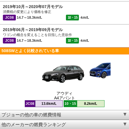
2019年10月～2020年07月モデル
消費税の変更により価格を修正
JC08
14.7～18.3km/L
10・15
-km/L
2019年06月～2019年09月モデル
ワゴンの概念を変えることを目指した意欲作
JC08
14.7～18.3km/L
10・15
-km/L
508SWとよく比較されている車
アウディ
A4アバント
JC08
13.6km/L
10・15
8.2km/L
プジョーの他の車の燃費情報
他のメーカーの燃費ランキング