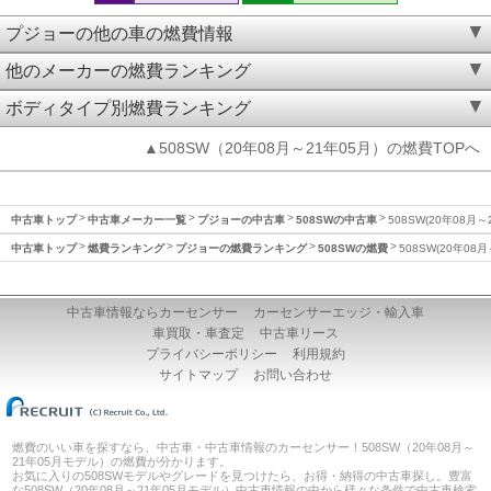
プジョーの他の車の燃費情報
他のメーカーの燃費ランキング
ボディタイプ別燃費ランキング
▲508SW（20年08月～21年05月）の燃費TOPへ
中古車トップ
中古車メーカー一覧
プジョーの中古車
508SWの中古車
508SW(20年08月
中古車トップ
燃費ランキング
プジョーの燃費ランキング
508SWの燃費
508SW(20年08
中古車情報ならカーセンサー
カーセンサーエッジ・輸入車
車買取・車査定
中古車リース
プライバシーポリシー
利用規約
サイトマップ
お問い合わせ
燃費のいい車を探すなら、中古車・中古車情報のカーセンサー！508SW（20年08月～
21年05月モデル）の燃費が分かります。
お気に入りの508SWモデルやグレードを見つけたら、お得・納得の中古車探し。豊富
な508SW（20年08月～21年05月モデル）中古車情報の中から様々な条件で中古車検索