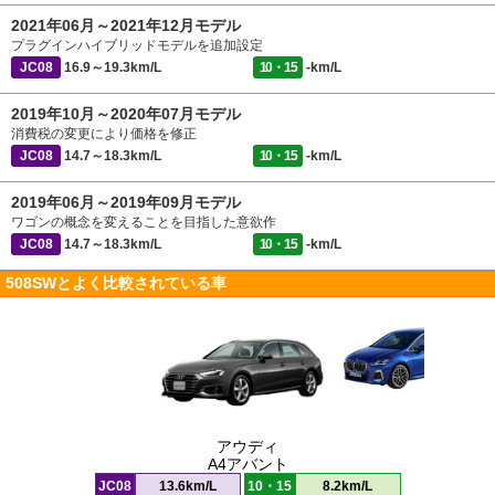
2021年06月～2021年12月モデル
プラグインハイブリッドモデルを追加設定
JC08
16.9～19.3km/L
10・15
-km/L
2019年10月～2020年07月モデル
消費税の変更により価格を修正
JC08
14.7～18.3km/L
10・15
-km/L
2019年06月～2019年09月モデル
ワゴンの概念を変えることを目指した意欲作
JC08
14.7～18.3km/L
10・15
-km/L
508SWとよく比較されている車
アウディ
A4アバント
JC08
13.6km/L
10・15
8.2km/L