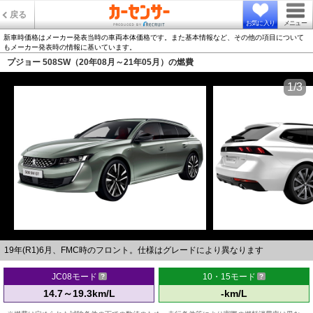
戻る
お気に入り
メニュー
新車時価格はメーカー発表当時の車両本体価格です。また基本情報など、その他の項目について
もメーカー発表時の情報に基いています。
プジョー 508SW（20年08月～21年05月）の燃費
1/3
19年(R1)6月、FMC時のフロント。仕様はグレードにより異なります
JC08モード
10・15モード
14.7～19.3km/L
-km/L