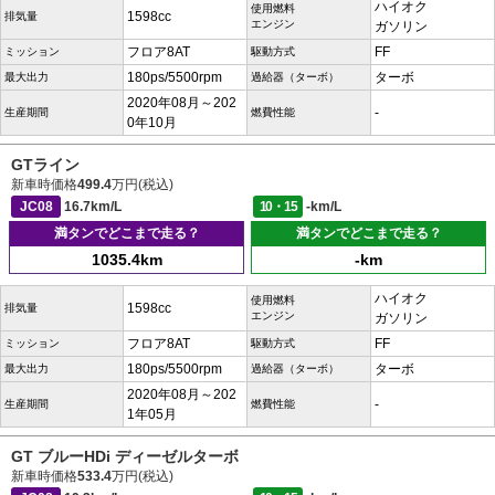
ハイオク
使用燃料
1598cc
排気量
エンジン
ガソリン
フロア8AT
FF
ミッション
駆動方式
180ps/5500rpm
ターボ
最大出力
過給器（ターボ）
2020年08月～202
-
生産期間
燃費性能
0年10月
GTライン
新車時価格
499.4
万円(税込)
JC08
16.7km/L
10・15
-km/L
満タンでどこまで走る？
満タンでどこまで走る？
1035.4km
-km
ハイオク
使用燃料
1598cc
排気量
エンジン
ガソリン
フロア8AT
FF
ミッション
駆動方式
180ps/5500rpm
ターボ
最大出力
過給器（ターボ）
2020年08月～202
-
生産期間
燃費性能
1年05月
GT ブルーHDi ディーゼルターボ
新車時価格
533.4
万円(税込)