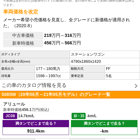
※燃費は定められた試験条件の下での数値のため、走行条件等により実際の燃料消費率は異な
ります。
車両価格を改定
メーカー希望小売価格を見直し、全グレードに新価格が適用され
た。（2020.8）
中古車価格
219
万円～
316
万円
456
万円～
566
万円
新車時価格
ステーションワゴン
ボディタイプ
4790x1860x1420
全長x全幅x全高(mm)
177～180馬力
FF
最高出力
駆動方式
1598～1997cc
5名
排気量
乗車定員
この車のカタログ情報を見る
508SW（20年08月～21年05月モデル）のグレード一覧
アリュール
新車時価格
456.1
万円(税込)
JC08
14.7km/L
10・15
-km/L
満タンでどこまで走る？
満タンでどこまで走る？
911.4km
-km