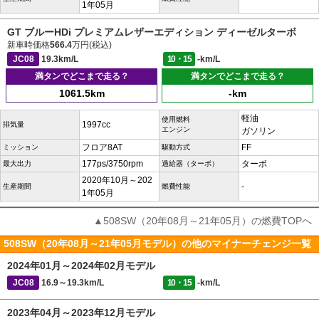
1年05月
GT ブルーHDi プレミアムレザーエディション ディーゼルターボ
新車時価格
566.4
万円(税込)
JC08
19.3km/L
10・15
-km/L
満タンでどこまで走る？
満タンでどこまで走る？
1061.5km
-km
軽油
使用燃料
1997cc
排気量
エンジン
ガソリン
フロア8AT
FF
ミッション
駆動方式
177ps/3750rpm
ターボ
最大出力
過給器（ターボ）
2020年10月～202
-
生産期間
燃費性能
1年05月
▲508SW（20年08月～21年05月）の燃費TOPへ
508SW（20年08月～21年05月モデル）の他のマイナーチェンジ一覧
2024年01月～2024年02月モデル
JC08
16.9～19.3km/L
10・15
-km/L
2023年04月～2023年12月モデル