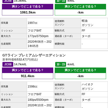
JC08
19.3km/L
10・15
-km/L
満タンでどこまで走る？
満タンでどこまで走る？
1061.5km
-km
軽油
使用燃料
1997cc
排気量
エンジン
ガソリン
フロア8AT
FF
ミッション
駆動方式
177ps/3750rpm
ターボ
最大出力
過給器（ターボ）
2020年08月～202
-
生産期間
燃費性能
1年05月
GTライン プレミアムレザーエディション
新車時価格
532.4
万円(税込)
JC08
14.7km/L
10・15
-km/L
満タンでどこまで走る？
満タンでどこまで走る？
911.4km
-km
ハイオク
使用燃料
1598cc
排気量
エンジン
ガソリン
フロア8AT
FF
ミッション
駆動方式
180ps/5500rpm
ターボ
最大出力
過給器（ターボ）
2020年10月～202
-
生産期間
燃費性能