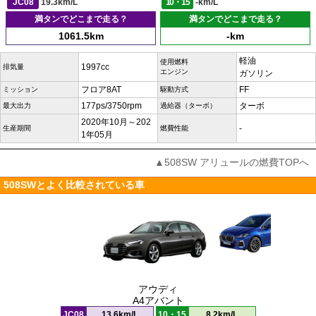
JC08
19.3km/L
10・15
-km/L
満タンでどこまで走る？
満タンでどこまで走る？
1061.5km
-km
軽油
使用燃料
1997cc
排気量
エンジン
ガソリン
フロア8AT
FF
ミッション
駆動方式
177ps/3750rpm
ターボ
最大出力
過給器（ターボ）
2020年10月～202
-
生産期間
燃費性能
1年05月
▲508SW アリュールの燃費TOPへ
508SWとよく比較されている車
アウディ
A4アバント
JC08
13.6km/L
10・15
8.2km/L