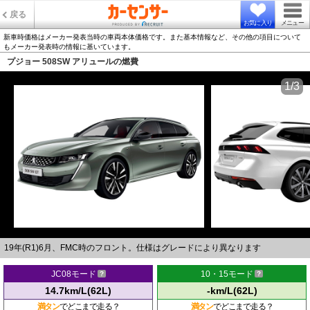
戻る
お気に入り
メニュー
新車時価格はメーカー発表当時の車両本体価格です。また基本情報など、その他の項目について
もメーカー発表時の情報に基いています。
プジョー 508SW アリュールの燃費
1/3
19年(R1)6月、FMC時のフロント。仕様はグレードにより異なります
JC08モード
10・15モード
14.7km/L(62L)
-km/L(62L)
満タン
でどこまで走る？
満タン
でどこまで走る？