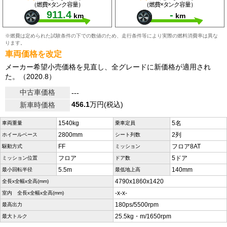
（燃費×タンク容量）
（燃費×タンク容量）
911.4
-
km
km
※燃費は定められた試験条件の下での数値のため、走行条件等により実際の燃料消費率は異な
ります。
車両価格を改定
メーカー希望小売価格を見直し、全グレードに新価格が適用され
た。（2020.8）
中古車価格
---
456.1
万円(税込)
新車時価格
1540kg
5名
車両重量
乗車定員
2800mm
2列
ホイールベース
シート列数
FF
フロア8AT
駆動方式
ミッション
フロア
5ドア
ミッション位置
ドア数
5.5m
140mm
最小回転半径
最低地上高
4790x1860x1420
全長x全幅x全高(mm)
-x-x-
室内 全長x全幅x全高(mm)
180ps/5500rpm
最高出力
25.5kg・m/1650rpm
最大トルク