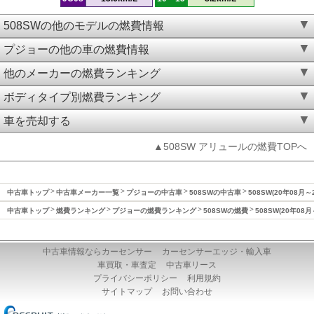
508SWの他のモデルの燃費情報
プジョーの他の車の燃費情報
他のメーカーの燃費ランキング
ボディタイプ別燃費ランキング
車を売却する
▲508SW アリュールの燃費TOPへ
中古車トップ
中古車メーカー一覧
プジョーの中古車
508SWの中古車
508SW(20年08月
中古車トップ
燃費ランキング
プジョーの燃費ランキング
508SWの燃費
508SW(20年08
中古車情報ならカーセンサー
カーセンサーエッジ・輸入車
車買取・車査定
中古車リース
プライバシーポリシー
利用規約
サイトマップ
お問い合わせ