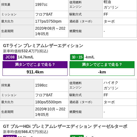
軽油
使用燃料
1997cc
排気量
エンジン
ガソリン
フロア8AT
FF
ミッション
駆動方式
177ps/3750rpm
ターボ
最大出力
過給器（ターボ）
2020年08月～202
-
生産期間
燃費性能
1年05月
GTライン プレミアムレザーエディション
新車時価格
532.4
万円(税込)
JC08
14.7km/L
10・15
-km/L
満タンでどこまで走る？
満タンでどこまで走る？
911.4km
-km
ハイオク
使用燃料
1598cc
排気量
エンジン
ガソリン
フロア8AT
FF
ミッション
駆動方式
180ps/5500rpm
ターボ
最大出力
過給器（ターボ）
2020年10月～202
-
生産期間
燃費性能
1年05月
GT ブルーHDi プレミアムレザーエディション ディーゼルターボ
新車時価格
566.4
万円(税込)