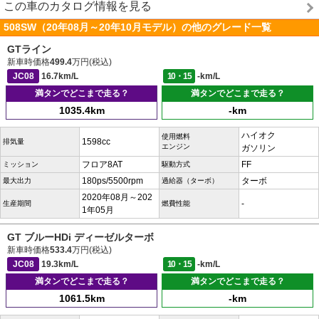
この車のカタログ情報を見る
508SW（20年08月～20年10月モデル）の他のグレード一覧
GTライン
新車時価格
499.4
万円(税込)
JC08
16.7km/L
10・15
-km/L
満タンでどこまで走る？
満タンでどこまで走る？
1035.4km
-km
ハイオク
使用燃料
1598cc
排気量
エンジン
ガソリン
フロア8AT
FF
ミッション
駆動方式
180ps/5500rpm
ターボ
最大出力
過給器（ターボ）
2020年08月～202
-
生産期間
燃費性能
1年05月
GT ブルーHDi ディーゼルターボ
新車時価格
533.4
万円(税込)
JC08
19.3km/L
10・15
-km/L
満タンでどこまで走る？
満タンでどこまで走る？
1061.5km
-km