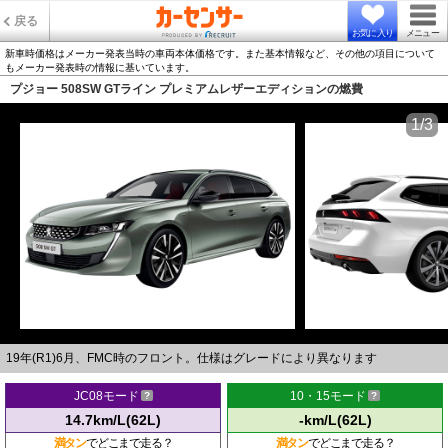
戻る
お気に入り
メニュー
新車時価格はメーカー発表当時の車両本体価格です。また基本情報など、その他の項目について
もメーカー発表時の情報に基いています。
プジョー 508SW GTライン プレミアムレザーエディションの燃費
1/3
19年(R1)6月、FMC時のフロント。仕様はグレードにより異なります
JC08モード
10・15モード
14.7km/L(62L)
-km/L(62L)
満タン
でどこまで走る？
満タン
でどこまで走る？