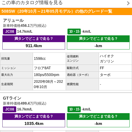
この車のカタログ情報を見る
508SW（20年10月～21年05月モデル）の他のグレード一覧
アリュール
新車時価格
456.1
万円(税込)
JC08
14.7km/L
10・15
-km/L
満タンでどこまで走る？
満タンでどこまで走る？
911.4km
-km
ハイオク
使用燃料
1598cc
排気量
エンジン
ガソリン
フロア8AT
FF
ミッション
駆動方式
180ps/5500rpm
ターボ
最大出力
過給器（ターボ）
2020年08月～202
-
生産期間
燃費性能
0年10月
GTライン
新車時価格
499.4
万円(税込)
JC08
16.7km/L
10・15
-km/L
満タンでどこまで走る？
満タンでどこまで走る？
1035.4km
-km