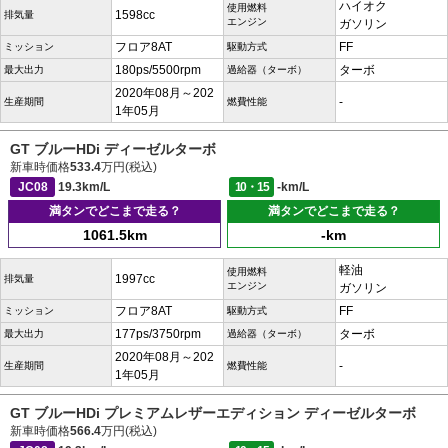
ハイオク
使用燃料
1598cc
排気量
エンジン
ガソリン
フロア8AT
FF
ミッション
駆動方式
180ps/5500rpm
ターボ
最大出力
過給器（ターボ）
2020年08月～202
-
生産期間
燃費性能
1年05月
GT ブルーHDi ディーゼルターボ
新車時価格
533.4
万円(税込)
JC08
19.3km/L
10・15
-km/L
満タンでどこまで走る？
満タンでどこまで走る？
1061.5km
-km
軽油
使用燃料
1997cc
排気量
エンジン
ガソリン
フロア8AT
FF
ミッション
駆動方式
177ps/3750rpm
ターボ
最大出力
過給器（ターボ）
2020年08月～202
-
生産期間
燃費性能
1年05月
GT ブルーHDi プレミアムレザーエディション ディーゼルターボ
新車時価格
566.4
万円(税込)