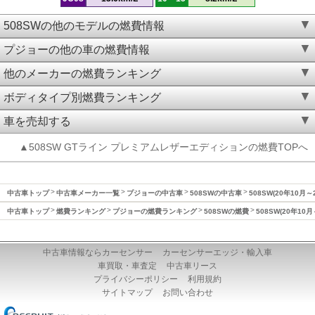
508SWの他のモデルの燃費情報
プジョーの他の車の燃費情報
他のメーカーの燃費ランキング
ボディタイプ別燃費ランキング
車を売却する
▲508SW GTライン プレミアムレザーエディションの燃費TOPへ
中古車トップ
中古車メーカー一覧
プジョーの中古車
508SWの中古車
508SW(20年10月
中古車トップ
燃費ランキング
プジョーの燃費ランキング
508SWの燃費
508SW(20年10
中古車情報ならカーセンサー
カーセンサーエッジ・輸入車
車買取・車査定
中古車リース
プライバシーポリシー
利用規約
サイトマップ
お問い合わせ