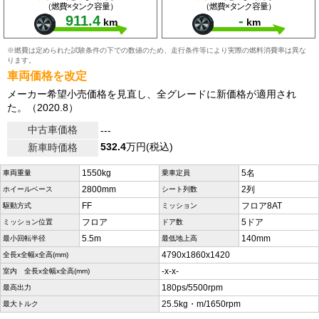
（燃費×タンク容量）
（燃費×タンク容量）
911.4
-
km
km
※燃費は定められた試験条件の下での数値のため、走行条件等により実際の燃料消費率は異な
ります。
車両価格を改定
メーカー希望小売価格を見直し、全グレードに新価格が適用され
た。（2020.8）
中古車価格
---
532.4
万円(税込)
新車時価格
1550kg
5名
車両重量
乗車定員
2800mm
2列
ホイールベース
シート列数
FF
フロア8AT
駆動方式
ミッション
フロア
5ドア
ミッション位置
ドア数
5.5m
140mm
最小回転半径
最低地上高
4790x1860x1420
全長x全幅x全高(mm)
-x-x-
室内 全長x全幅x全高(mm)
180ps/5500rpm
最高出力
25.5kg・m/1650rpm
最大トルク