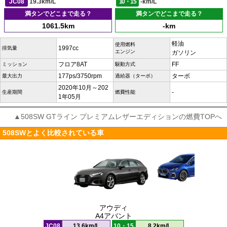
JC08
19.3km/L
10・15
-km/L
満タンでどこまで走る？
満タンでどこまで走る？
1061.5km
-km
軽油
使用燃料
1997cc
排気量
エンジン
ガソリン
フロア8AT
FF
ミッション
駆動方式
177ps/3750rpm
ターボ
最大出力
過給器（ターボ）
2020年10月～202
-
生産期間
燃費性能
1年05月
▲508SW GTライン プレミアムレザーエディションの燃費TOPへ
508SWとよく比較されている車
アウディ
A4アバント
JC08
13.6km/L
10・15
8.2km/L