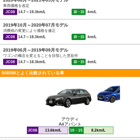
2020年08月～2021年05月モデル
車両価格を改定
JC08
14.7～19.3km/L
10・15
-km/L
2019年10月～2020年07月モデル
消費税の変更により価格を修正
JC08
14.7～18.3km/L
10・15
-km/L
2019年06月～2019年09月モデル
ワゴンの概念を変えることを目指した意欲作
JC08
14.7～18.3km/L
10・15
-km/L
508SWとよく比較されている車
アウディ
A4アバント
JC08
13.6km/L
10・15
8.2km/L