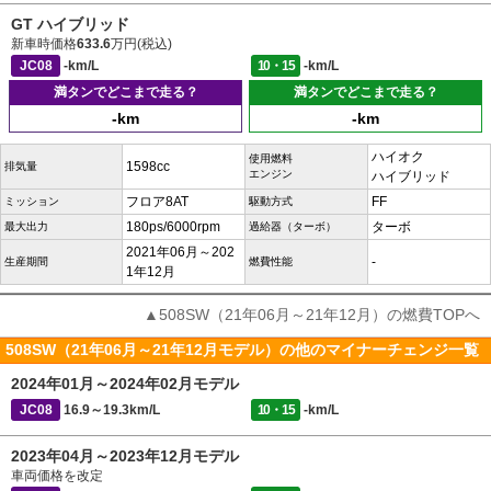
GT ハイブリッド
新車時価格
633.6
万円(税込)
JC08
-km/L
10・15
-km/L
満タンでどこまで走る？
満タンでどこまで走る？
-km
-km
ハイオク
使用燃料
1598cc
排気量
エンジン
ハイブリッド
フロア8AT
FF
ミッション
駆動方式
180ps/6000rpm
ターボ
最大出力
過給器（ターボ）
2021年06月～202
-
生産期間
燃費性能
1年12月
▲508SW（21年06月～21年12月）の燃費TOPへ
508SW（21年06月～21年12月モデル）の他のマイナーチェンジ一覧
2024年01月～2024年02月モデル
JC08
16.9～19.3km/L
10・15
-km/L
2023年04月～2023年12月モデル
車両価格を改定