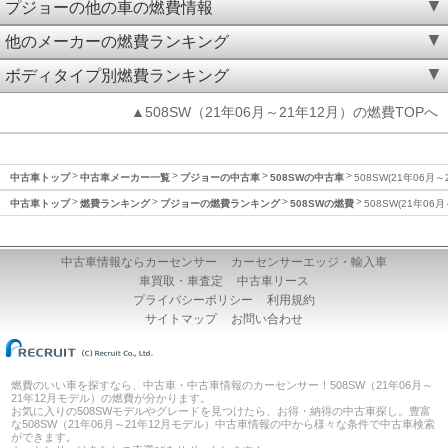
プジョーの他の車の燃費情報
他のメーカーの燃費ランキング
ボディタイプ別燃費ランキング
▲508SW（21年06月～21年12月）の燃費TOPへ
中古車トップ
中古車メーカー一覧
プジョーの中古車
508SWの中古車
508SW(21年06月
中古車トップ
燃費ランキング
プジョーの燃費ランキング
508SWの燃費
508SW(21年06
中古車情報ならカーセンサー
カーセンサーエッジ・輸入車
車買取・車査定
中古車リース
プライバシーポリシー
利用規約
サイトマップ
お問い合わせ
燃費のいい車を探すなら、中古車・中古車情報のカーセンサー！508SW（21年06月～
21年12月モデル）の燃費が分かります。
お気に入りの508SWモデルやグレードを見つけたら、お得・納得の中古車探し。豊富
な508SW（21年06月～21年12月モデル）中古車情報の中から様々な条件で中古車検索
ができます。