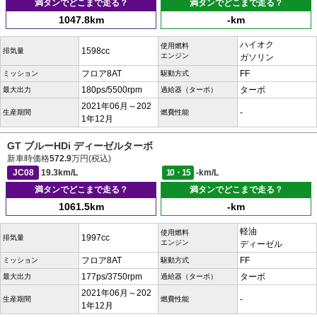
満タンでどこまで走る？
満タンでどこまで走る？
1047.8km
-km
ハイオク
使用燃料
1598cc
排気量
エンジン
ガソリン
フロア8AT
FF
ミッション
駆動方式
180ps/5500rpm
ターボ
最大出力
過給器（ターボ）
2021年06月～202
-
生産期間
燃費性能
1年12月
GT ブルーHDi ディーゼルターボ
新車時価格
572.9
万円(税込)
JC08
19.3km/L
10・15
-km/L
満タンでどこまで走る？
満タンでどこまで走る？
1061.5km
-km
軽油
使用燃料
1997cc
排気量
エンジン
ディーゼル
フロア8AT
FF
ミッション
駆動方式
177ps/3750rpm
ターボ
最大出力
過給器（ターボ）
2021年06月～202
-
生産期間
燃費性能
1年12月