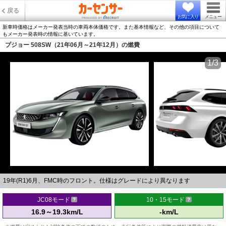
戻る
お気に入り
メニュー
新車時価格はメーカー発表当時の車両本体価格です。また基本情報など、その他の項目について
もメーカー発表時の情報に基いています。
プジョー 508SW（21年06月～21年12月）の燃費
1/3
19年(R1)6月、FMC時のフロント。仕様はグレードにより異なります
JC08モード
10・15モード
16.9～19.3km/L
-km/L