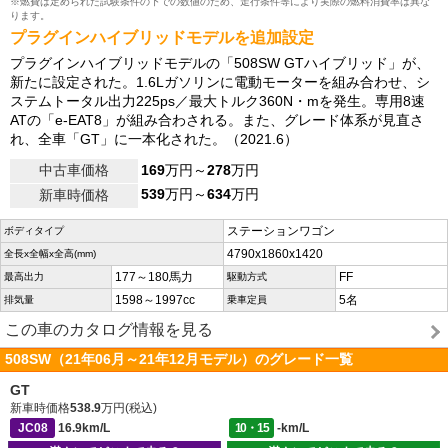
※燃費は定められた試験条件の下での数値のため、走行条件等により実際の燃料消費率は異な
ります。
プラグインハイブリッドモデルを追加設定
プラグインハイブリッドモデルの「508SW GTハイブリッド」が、
新たに設定された。1.6Lガソリンに電動モーターを組み合わせ、シ
ステムトータル出力225ps／最大トルク360N・mを発生。専用8速
ATの「e-EAT8」が組み合わされる。また、グレード体系が見直さ
れ、全車「GT」に一本化された。（2021.6）
中古車価格
169
万円～
278
万円
539
万円～
634
万円
新車時価格
ステーションワゴン
ボディタイプ
4790x1860x1420
全長x全幅x全高(mm)
177～180馬力
FF
最高出力
駆動方式
1598～1997cc
5名
排気量
乗車定員
この車のカタログ情報を見る
508SW（21年06月～21年12月モデル）のグレード一覧
GT
新車時価格
538.9
万円(税込)
JC08
16.9km/L
10・15
-km/L