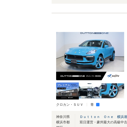
クロカン・ＳＵＶ
青
神奈川県
Ｄｕｔｔｏｎ Ｏｎｅ 横浜
横浜市都