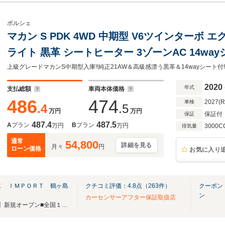
ポルシェ
マカン S PDK 4WD 中期型 V6ツインターボ エ
ライト 黒革 シートヒーター 3ゾーンAC 14wayシ
PCMナビ サラウンドカメラ&PAS コンフォートA
2020
年式
支払総額
車両本体価格
486
474
2027(
車検
.4
.5
万円
万円
保証付
保証
487.4
487.5
A
プラン
B
プラン
万円
万円
3000C
排気量
通常
54,800
詳細を見る
月々
円
ローン価格
お気に入り
Ｘ ＩＭＰＯＲＴ 鶴ヶ島
クチコミ評価：
4.8
点（
263
件）
クーポン
ン
カーセンサーアフター保証取扱店
■横浜市都筑区に【横浜港北店】新規オープン■全国１9店舗■グループ総在庫750台以上