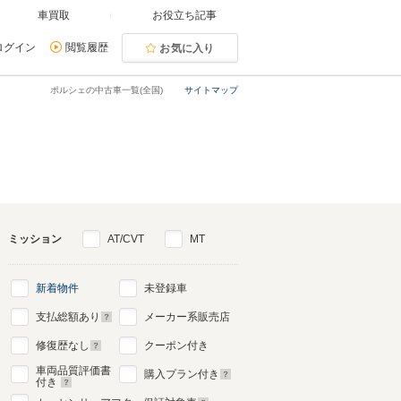
車買取
お役立ち記事
ログイン
閲覧履歴
お気に入り
ポルシェの中古車一覧(全国)
サイトマップ
ミッション
AT/CVT
MT
新着物件
未登録車
支払総額あり
メーカー系販売店
修復歴なし
クーポン付き
車両品質評価書
購入プラン付き
付き