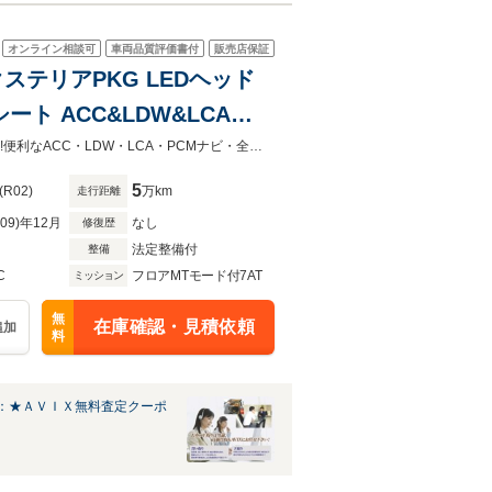
オンライン相談可
車両品質評価書付
販売店保証
クステリアPKG LEDヘッド
ート ACC&LDW&LCA
 純正21AW 禁煙 正規D車
上級グレードマカンS中期型入庫!!純正21AW＆高級感漂う黒革＆14wayシート付!!便利なACC・LDW・LCA・PCMナビ・全周カメラにLEDライト（PDLS）・Sヒーター・3ゾーンAC・コンフォートA搭載
5
(R02)
万km
走行距離
R09)年12月
なし
修復歴
法定整備付
整備
C
フロアMTモード付7AT
ミッション
無
在庫確認・見積依頼
追加
料
：★ＡＶＩＸ無料査定クーポ