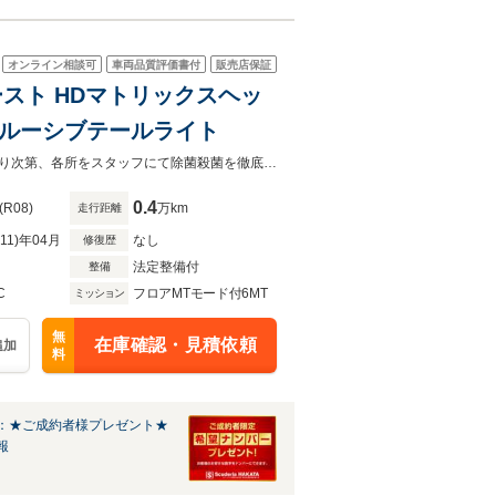
オンライン相談可
車両品質評価書付
販売店保証
ースト HDマトリックスヘッ
デザインパッケージ エクスクルーシブテールライト
低金利３．８％ 残価設定型ローン 全国納車致します。車両拝見や試乗が終わり次第、各所をスタッフにて除菌殺菌を徹底して行っております。
0.4
(R08)
万km
走行距離
R11)年04月
なし
修復歴
法定整備付
整備
C
フロアMTモード付6MT
ミッション
無
在庫確認・見積依頼
追加
料
：★ご成約者様プレゼント★
報