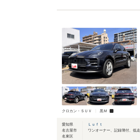
クロカン・ＳＵＶ
黒Ｍ
愛知県
Ｌｕｆｔ
名古屋市
名東区