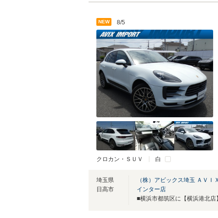
NEW
8/5
クロカン・ＳＵＶ
白
埼玉県
（株）アビックス埼玉 ＡＶＩ
日高市
インター店