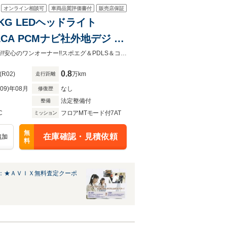
オンライン相談可
車両品質評価書付
販売店保証
PKG LEDヘッドライト
&LCA PCMナビ社外地デジ サ
M スポエグ 純正20AW 禁煙
後期型マカンGTSスポーツクロノPKG高品質車入庫!!純正20AW＆黒革＆禁煙車両!!安心のワンオーナー!!スポエグ＆PDLS＆コンフォートA＆ACC＆LKA＆LCA＆PASM付!!PCMナビ地デジ360カメラ付!
0.8
(R02)
万km
走行距離
R09)年08月
なし
修復歴
法定整備付
整備
C
フロアMTモード付7AT
ミッション
無
在庫確認・見積依頼
追加
料
：★ＡＶＩＸ無料査定クーポ