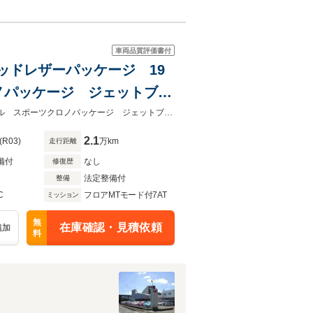
車両品質評価書付
/レッドレザーパッケージ 19
ノパッケージ ジェットブラ
ーンチェンジアシスト
レザーパッケージ（ブラック/ボルドーレッド） 19インチマカンスポーツホイ-ル スポーツクロノパッケージ ジェットブラックメタリック シートベンチレーション レーンチェンジアシ
2.1
(R03)
万km
走行距離
備付
なし
修復歴
法定整備付
整備
C
フロアMTモード付7AT
ミッション
無
在庫確認・見積依頼
追加
料