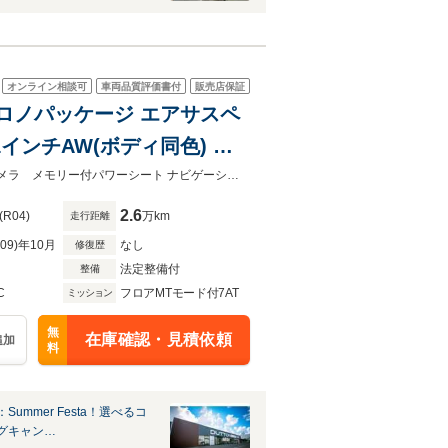
オンライン相談可
車両品質評価書付
販売店保証
ツクロノパッケージ エアサスペ
1インチAW(ボディ同色) カ
ライブ メモリー付パワーシ
スポーツクロノPKG LEDヘッドライト BOSEサラウンドサラウンドビューカメラ メモリー付パワーシート ナビゲーション
2.6
(R04)
万km
走行距離
R09)年10月
なし
修復歴
法定整備付
整備
C
フロアMTモード付7AT
ミッション
無
在庫確認・見積依頼
追加
料
Summer Festa！選べるコ
グキャン…