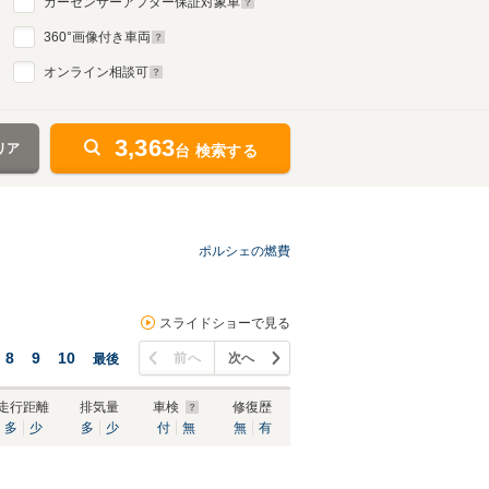
カーセンサーアフター保証対象車
360
°画像付き車両
オンライン相談可
3,363
リア
台 検索する
ポルシェの燃費
スライドショーで見る
8
9
10
前へ
次へ
最後
走行距離
排気量
車検
修復歴
多
少
多
少
付
無
無
有