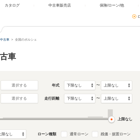
カタログ
中古車販売店
保険/ローン/他
中古車
全国のポルシェ
古車
〜
年式
選択する
〜
走行距離
選択する
上限なし
ローン種類
通常ローン
残価・据置ローン