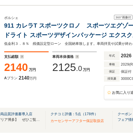
360°
画像付
ポルシェ
911 カレラT スポーツクロノ スポーツエグゾ
ドライト スポーツ
2026
年式
支払総額
車両本体価格
2140
2125
2029(
車検
.0
万円
万円
保証付
保証
2140
A
プラン
万円
3000C
排気量
お気に入り
車両品質評価書導入店
クチコミ評価：
5
点（
178
件）
クーポン
YouTubeチャンネル【スクーデリア博多】 ぜひご覧ください！直通電話TEL：0925881133
フェア情
カーセンサーアフター保証取扱店