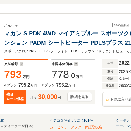
360°
画像付
ポルシェ
マカン S PDK 4WD マイアミブルー スポー
ンション PADM シートヒーター PDLSプラス 2
ラークレストホイールキャップ エントリー&ド
ート
2022
年式
支払総額
車両本体価格
793
778
2027(
車検
.0
万円
万円
保証付
保証
795.2
795.2
A
プラン
B
プラン
万円
万円
2900C
排気量
残価
30,000
詳細を見る
月々
円
ローン価格
お気に入り
港北
クチコミ評価：
5
点（
101
件）
クーポン：
双日運営・豪州最大の高級中古車ディーラーが日本に！ ※8/11-14夏季休暇
ーティン
カーセンサーアフター保証取扱店