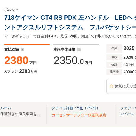
ポルシェ
718ケイマン GT4 RS PDK 左ハンドル LED
ントアクスルリフトシステム フルバケットシ
ージ 20インチ鍛造ホイール(サテンブラック塗
ージ スモーカーPKG
2025
年式
支払総額
車両本体価格
2380
2350
2028(
車検
.0
万円
万円
保証付
保証
2383
A
プラン
万円
4000C
排気量
お気に入り
ールーム
クチコミ評価：
5
点（
257
件）
フェア：
高級輸入車を中心に、メーカー保証付きの優良車両を取り揃えております。
ンペーン
カーセンサーアフター保証取扱店