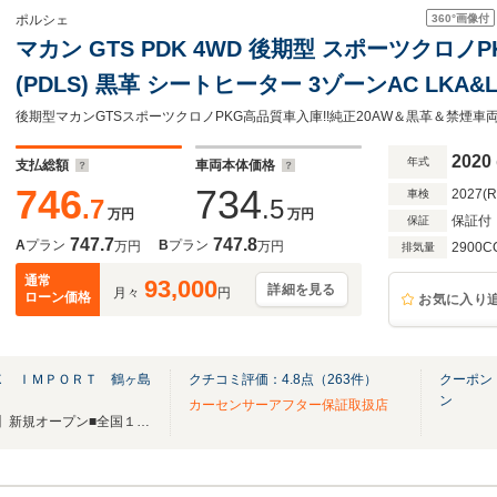
360°
画像付
ポルシェ
マカン GTS PDK 4WD 後期型 スポーツクロノ
(PDLS) 黒革 シートヒーター 3ゾーンAC LKA
ラウンドカメラ&PAS ACC コンフォートA PAS
ワンオーナー 正規D車
2020
年式
支払総額
車両本体価格
746
734
2027(
車検
.7
.5
万円
万円
保証付
保証
747.7
747.8
A
プラン
B
プラン
万円
万円
2900C
排気量
通常
93,000
詳細を見る
月々
円
ローン価格
お気に入り
Ｘ ＩＭＰＯＲＴ 鶴ヶ島
クチコミ評価：
4.8
点（
263
件）
クーポン
ン
カーセンサーアフター保証取扱店
■横浜市都筑区に【横浜港北店】新規オープン■全国１9店舗■グループ総在庫750台以上