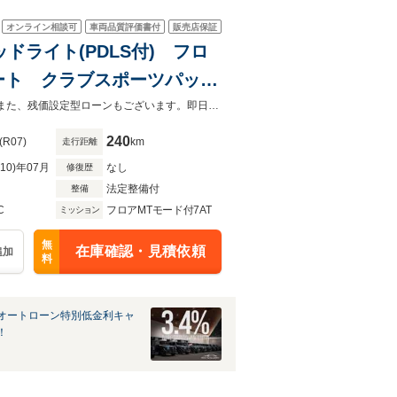
オンライン相談可
車両品質評価書付
販売店保証
ヘッドライト(PDLS付) フロ
ート クラブスポーツパッケ
装) スポーツクロノパッケ
アークギャラリーでは金利3.4％、最長120回、頭金0でお取り扱いしています。また、残価設定型ローンもございます。即日審査結果の便利なオートローンを低金利でご提供いたします。
240
(R07)
km
走行距離
R10)年07月
なし
修復歴
法定整備付
整備
C
フロアMTモード付7AT
ミッション
無
在庫確認・見積依頼
追加
料
オートローン特別低金利キャ
！