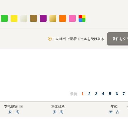
この条件で新着メールを受け取る
条件をク
1
2
3
4
5
6
7
最初
支払総額
本体価格
年式
安
高
安
高
新
古