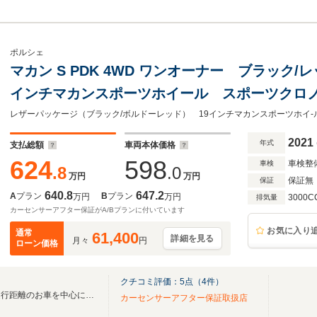
ポルシェ
マカン S PDK 4WD ワンオーナー ブラック
インチマカンスポーツホイール スポーツクロ
ックメタリック シートベンチレーション レ
2021
年式
支払総額
車両本体価格
624
598
車検整
車検
.8
.0
万円
万円
保証無
保証
640.8
647.2
A
プラン
B
プラン
万円
万円
3000C
排気量
カーセンサーアフター保証がA/Bプランに付いています
お気に入り
通常
61,400
詳細を見る
月々
円
ローン価格
クチコミ評価：
5
点（
4
件）
ワンオーナー、記録簿付、低走行距離のお車を中心にストックを取りそろえております。
カーセンサーアフター保証取扱店