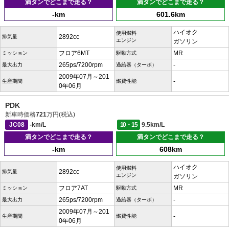
満タンでどこまで走る？
満タンでどこまで走る？
-km
601.6km
ハイオク
使用燃料
2892cc
排気量
エンジン
ガソリン
フロア6MT
MR
ミッション
駆動方式
265ps/7200rpm
-
最大出力
過給器（ターボ）
2009年07月～201
-
生産期間
燃費性能
0年06月
PDK
新車時価格
721
万円(税込)
JC08
-km/L
10・15
9.5km/L
満タンでどこまで走る？
満タンでどこまで走る？
-km
608km
ハイオク
使用燃料
2892cc
排気量
エンジン
ガソリン
フロア7AT
MR
ミッション
駆動方式
265ps/7200rpm
-
最大出力
過給器（ターボ）
2009年07月～201
-
生産期間
燃費性能
0年06月