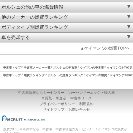
ポルシェの他の車の燃費情報
他のメーカーの燃費ランキング
ボディタイプ別燃費ランキング
車を売却する
▲ケイマン Sの燃費TOPへ
中古車トップ
中古車メーカー一覧
ポルシェの中古車
ケイマンの中古車
ケイマン(09年07月
中古車トップ
燃費ランキング
ポルシェの燃費ランキング
ケイマンの燃費
ケイマン(09年0
中古車情報ならカーセンサー
カーセンサーエッジ・輸入車
車買取・車査定
中古車リース
プライバシーポリシー
利用規約
サイトマップ
お問い合わせ
燃費のいい車を探すなら、中古車・中古車情報のカーセンサー！ケイマン Sの燃費が
分かります。