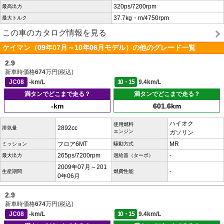
320ps/7200rpm
最高出力
37.7kg・m/4750rpm
最大トルク
この車のカタログ情報を見る
ケイマン（09年07月～10年06月モデル）の他のグレード一覧
2.9
新車時価格
674
万円(税込)
JC08
-km/L
10・15
9.4km/L
満タンでどこまで走る？
満タンでどこまで走る？
-km
601.6km
ハイオク
使用燃料
2892cc
排気量
エンジン
ガソリン
フロア6MT
MR
ミッション
駆動方式
265ps/7200rpm
-
最大出力
過給器（ターボ）
2009年07月～201
-
生産期間
燃費性能
0年06月
2.9
新車時価格
674
万円(税込)
JC08
-km/L
10・15
9.4km/L