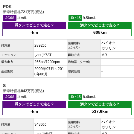
PDK
新車時価格
721
万円(税込)
JC08
-km/L
10・15
9.5km/L
満タンでどこまで走る？
満タンでどこまで走る？
-km
608km
ハイオク
使用燃料
2892cc
排気量
エンジン
ガソリン
フロア7AT
MR
ミッション
駆動方式
265ps/7200rpm
-
最大出力
過給器（ターボ）
2009年07月～201
-
生産期間
燃費性能
0年06月
S
新車時価格
842
万円(税込)
JC08
-km/L
10・15
8.4km/L
満タンでどこまで走る？
満タンでどこまで走る？
-km
537.6km
ハイオク
使用燃料
3436cc
排気量
エンジン
ガソリン
ミッション
駆動方式