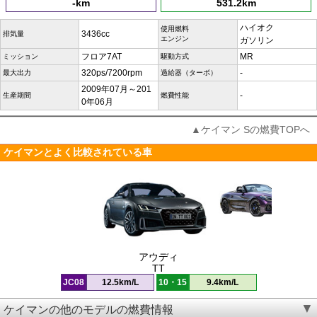
-km
531.2km
ハイオク
使用燃料
3436cc
排気量
エンジン
ガソリン
フロア7AT
MR
ミッション
駆動方式
320ps/7200rpm
-
最大出力
過給器（ターボ）
2009年07月～201
-
生産期間
燃費性能
0年06月
▲ケイマン Sの燃費TOPへ
ケイマンとよく比較されている車
アウディ
TT
JC08
12.5km/L
10・15
9.4km/L
ケイマンの他のモデルの燃費情報