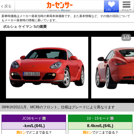
戻る
お気に入り
メニュー
新車時価格はメーカー発表当時の車両本体価格です。また基本情報など、その他の項目について
もメーカー発表時の情報に基いています。
ポルシェ ケイマン Sの燃費
1/3
08年(H20)11月、MC時のフロント。仕様はグレードにより異なります
JC08モード
10・15モード
-km/L(64L)
8.4km/L(64L)
満タン
でどこまで走る？
満タン
でどこまで走る？