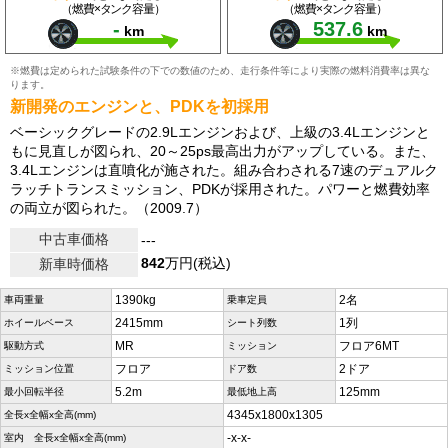
（燃費×タンク容量）
（燃費×タンク容量）
-
537.6
km
km
※燃費は定められた試験条件の下での数値のため、走行条件等により実際の燃料消費率は異な
ります。
新開発のエンジンと、PDKを初採用
ベーシックグレードの2.9Lエンジンおよび、上級の3.4Lエンジンと
もに見直しが図られ、20～25ps最高出力がアップしている。また、
3.4Lエンジンは直噴化が施された。組み合わされる7速のデュアルク
ラッチトランスミッション、PDKが採用された。パワーと燃費効率
の両立が図られた。（2009.7）
中古車価格
---
842
万円(税込)
新車時価格
1390kg
2名
車両重量
乗車定員
2415mm
1列
ホイールベース
シート列数
MR
フロア6MT
駆動方式
ミッション
フロア
2ドア
ミッション位置
ドア数
5.2m
125mm
最小回転半径
最低地上高
4345x1800x1305
全長x全幅x全高(mm)
-x-x-
室内 全長x全幅x全高(mm)