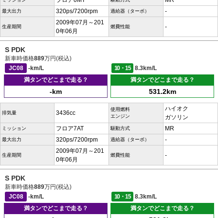
フロア6MT
MR
320ps/7200rpm
-
最大出力
過給器（ターボ）
2009年07月～201
-
生産期間
燃費性能
0年06月
S PDK
新車時価格
889
万円(税込)
JC08
-km/L
10・15
8.3km/L
満タンでどこまで走る？
満タンでどこまで走る？
-km
531.2km
ハイオク
使用燃料
3436cc
排気量
エンジン
ガソリン
フロア7AT
MR
ミッション
駆動方式
320ps/7200rpm
-
最大出力
過給器（ターボ）
2009年07月～201
-
生産期間
燃費性能
0年06月
S PDK
新車時価格
889
万円(税込)
JC08
-km/L
10・15
8.3km/L
満タンでどこまで走る？
満タンでどこまで走る？