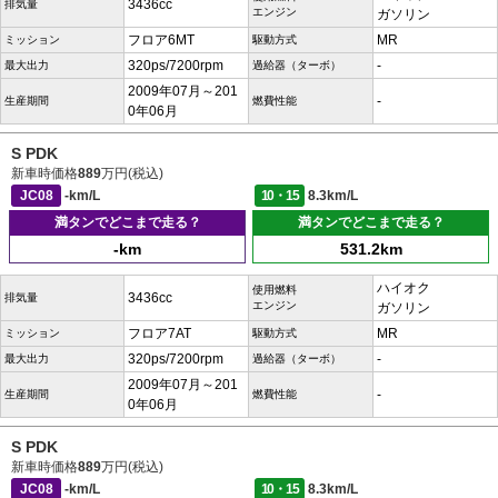
3436cc
排気量
エンジン
ガソリン
フロア6MT
MR
ミッション
駆動方式
320ps/7200rpm
-
最大出力
過給器（ターボ）
2009年07月～201
-
生産期間
燃費性能
0年06月
S PDK
新車時価格
889
万円(税込)
JC08
-km/L
10・15
8.3km/L
満タンでどこまで走る？
満タンでどこまで走る？
-km
531.2km
ハイオク
使用燃料
3436cc
排気量
エンジン
ガソリン
フロア7AT
MR
ミッション
駆動方式
320ps/7200rpm
-
最大出力
過給器（ターボ）
2009年07月～201
-
生産期間
燃費性能
0年06月
S PDK
新車時価格
889
万円(税込)
JC08
-km/L
10・15
8.3km/L