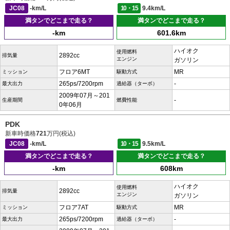
JC08
-km/L
10・15
9.4km/L
満タンでどこまで走る？
満タンでどこまで走る？
-km
601.6km
ハイオク
使用燃料
2892cc
排気量
エンジン
ガソリン
フロア6MT
MR
ミッション
駆動方式
265ps/7200rpm
-
最大出力
過給器（ターボ）
2009年07月～201
-
生産期間
燃費性能
0年06月
PDK
新車時価格
721
万円(税込)
JC08
-km/L
10・15
9.5km/L
満タンでどこまで走る？
満タンでどこまで走る？
-km
608km
ハイオク
使用燃料
2892cc
排気量
エンジン
ガソリン
フロア7AT
MR
ミッション
駆動方式
265ps/7200rpm
-
最大出力
過給器（ターボ）