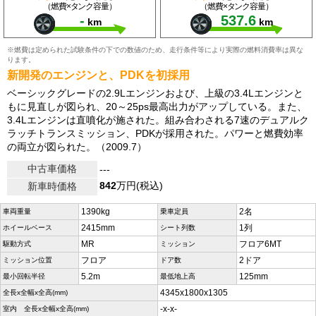
（燃費×タンク容量）
（燃費×タンク容量）
-
537.6
km
km
※燃費は定められた試験条件の下での数値のため、走行条件等により実際の燃料消費率は異な
ります。
新開発のエンジンと、PDKを初採用
ベーシックグレードの2.9Lエンジンおよび、上級の3.4Lエンジンと
もに見直しが図られ、20～25ps最高出力がアップしている。また、
3.4Lエンジンは直噴化が施された。組み合わされる7速のデュアルク
ラッチトランスミッション、PDKが採用された。パワーと燃費効率
の両立が図られた。（2009.7）
中古車価格
---
842
万円(税込)
新車時価格
1390kg
2名
車両重量
乗車定員
2415mm
1列
ホイールベース
シート列数
MR
フロア6MT
駆動方式
ミッション
フロア
2ドア
ミッション位置
ドア数
5.2m
125mm
最小回転半径
最低地上高
4345x1800x1305
全長x全幅x全高(mm)
-x-x-
室内 全長x全幅x全高(mm)