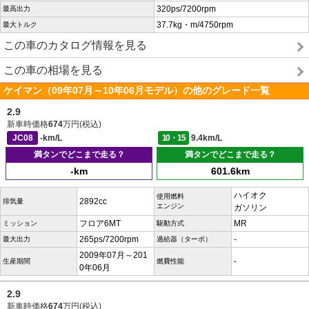
320ps/7200rpm
最高出力
37.7kg・m/4750rpm
最大トルク
この車のカタログ情報を見る
この車の相場を見る
ケイマン（09年07月～10年06月モデル）の他のグレード一覧
2.9
新車時価格
674
万円(税込)
JC08
-km/L
10・15
9.4km/L
満タンでどこまで走る？
満タンでどこまで走る？
-km
601.6km
ハイオク
使用燃料
2892cc
排気量
エンジン
ガソリン
フロア6MT
MR
ミッション
駆動方式
265ps/7200rpm
-
最大出力
過給器（ターボ）
2009年07月～201
-
生産期間
燃費性能
0年06月
2.9
新車時価格
674
万円(税込)