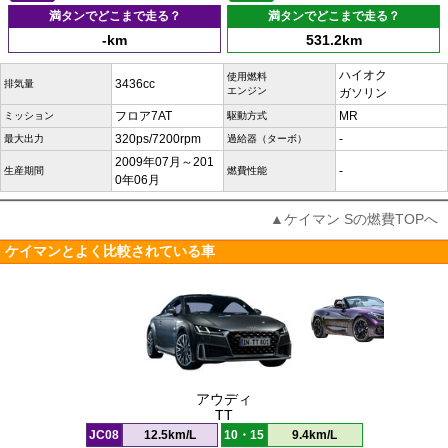
満タンでどこまで走る？
満タンでどこまで走る？
-km
531.2km
ハイオク
使用燃料
3436cc
排気量
エンジン
ガソリン
フロア7AT
MR
ミッション
駆動方式
320ps/7200rpm
-
最大出力
過給器（ターボ）
2009年07月～201
-
生産期間
燃費性能
0年06月
▲ケイマン Sの燃費TOPへ
ケイマンとよく比較されている車
アウディ
TT
JC08
12.5km/L
10・15
9.4km/L