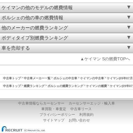
ケイマンの他のモデルの燃費情報
ポルシェの他の車の燃費情報
他のメーカーの燃費ランキング
ボディタイプ別燃費ランキング
車を売却する
▲ケイマン Sの燃費TOPへ
中古車トップ
中古車メーカー一覧
ポルシェの中古車
ケイマンの中古車
ケイマン(09年07月
中古車トップ
燃費ランキング
ポルシェの燃費ランキング
ケイマンの燃費
ケイマン(09年0
中古車情報ならカーセンサー
カーセンサーエッジ・輸入車
車買取・車査定
中古車リース
プライバシーポリシー
利用規約
サイトマップ
お問い合わせ