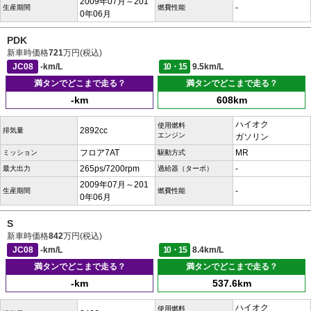
2009年07月～201
-
生産期間
燃費性能
0年06月
PDK
新車時価格
721
万円(税込)
JC08
-km/L
10・15
9.5km/L
満タンでどこまで走る？
満タンでどこまで走る？
-km
608km
ハイオク
使用燃料
2892cc
排気量
エンジン
ガソリン
フロア7AT
MR
ミッション
駆動方式
265ps/7200rpm
-
最大出力
過給器（ターボ）
2009年07月～201
-
生産期間
燃費性能
0年06月
S
新車時価格
842
万円(税込)
JC08
-km/L
10・15
8.4km/L
満タンでどこまで走る？
満タンでどこまで走る？
-km
537.6km
ハイオク
使用燃料