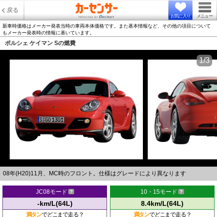
戻る
お気に入り
メニュー
新車時価格はメーカー発表当時の車両本体価格です。また基本情報など、その他の項目について
もメーカー発表時の情報に基いています。
ポルシェ ケイマン Sの燃費
1/3
08年(H20)11月、MC時のフロント。仕様はグレードにより異なります
JC08モード
10・15モード
-km/L(64L)
8.4km/L(64L)
満タン
でどこまで走る？
満タン
でどこまで走る？